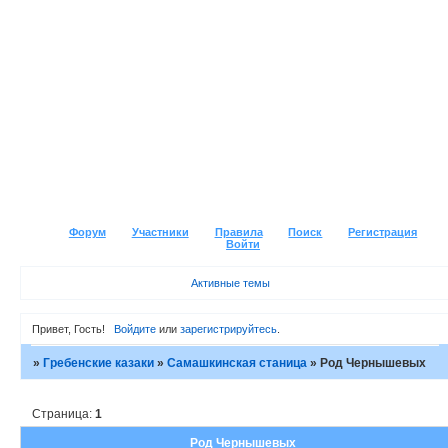
Форум
Участники
Правила
Поиск
Регистрация
Войти
Активные темы
Привет, Гость!
Войдите
или
зарегистрируйтесь
.
»
Гребенские казаки
»
Самашкинская станица
»
Род Чернышевых
Страница:
1
Род Чернышевых