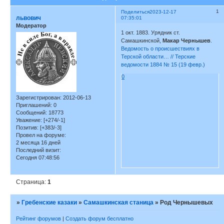
1
Поделиться
2023-12-17
львович
07:35:01
Модератор
1 окт. 1883. Урядник ст.
Самашкинской,
Макар Чернышев
.
Ведомость о происшествиях в
Терской области… // Терские
ведомости 1884 № 15 (19 февр.)
0
Зарегистрирован
: 2012-06-13
Приглашений:
0
Сообщений:
18773
Уважение:
[+274/-1]
Позитив:
[+383/-3]
Провел на форуме:
2 месяца 16 дней
Последний визит:
Сегодня 07:48:56
Страница:
1
»
Гребенские казаки
»
Самашкинская станица
»
Род Чернышевых
Рейтинг форумов
|
Создать форум бесплатно