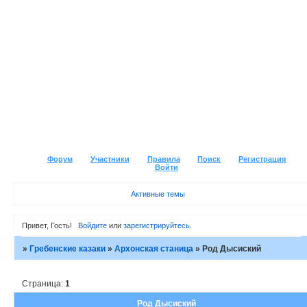
Форум
Участники
Правила
Поиск
Регистрация
Войти
Активные темы
Привет, Гость!
Войдите
или
зарегистрируйтесь
.
»
Гребенские казаки
»
Архонская станица
»
Род Дысиский
Страница:
1
Род Дысиский