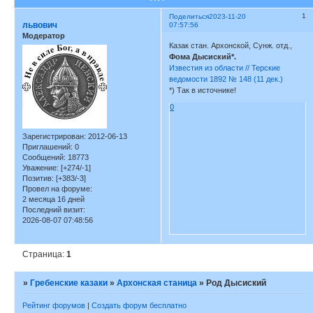
1
Поделиться
2023-11-20
львович
07:57:56
Модератор
Казак стан. Архонской, Сунж. отд.,
Фома Дысиский*.
Известия из области // Терские
ведомости 1892 № 148 (11 дек.)
*) Так в источнике!
0
Зарегистрирован
: 2012-06-13
Приглашений:
0
Сообщений:
18773
Уважение:
[+274/-1]
Позитив:
[+383/-3]
Провел на форуме:
2 месяца 16 дней
Последний визит:
2026-08-07 07:48:56
Страница:
1
»
Гребенские казаки
»
Архонская станица
»
Род Дысиский
Рейтинг форумов
|
Создать форум бесплатно