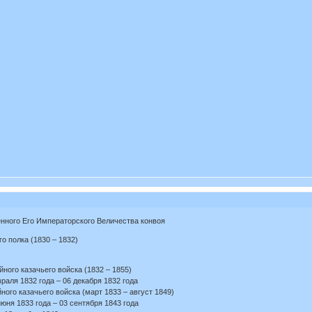
нного Его Императорского Величества конвоя
о полка (1830 – 1832)
ного казачьего войска (1832 – 1855)
аля 1832 года – 06 декабря 1832 года
ого казачьего войска (март 1833 – август 1849)
юня 1833 года – 03 сентября 1843 года