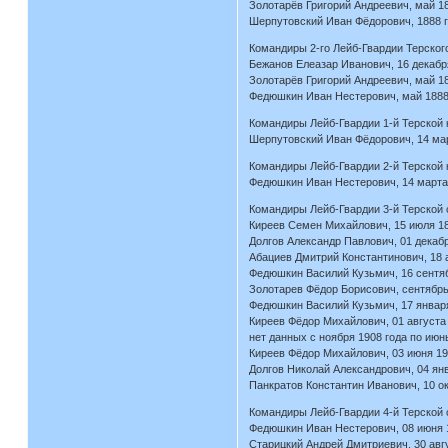
Золотарёв Григорий Андреевич, май 18
Шерпутовский Иван Фёдорович, 1888 г
Командиры 2-го Лейб-Гвардии Терского
Бежанов Елеазар Иванович, 16 декабря
Золотарёв Григорий Андреевич, май 18
Федюшкин Иван Нестерович, май 1888 
Командиры Лейб-Гвардии 1-й Терской к
Шерпутовский Иван Фёдорович, 14 мар
Командиры Лейб-Гвардии 2-й Терской 
Федюшкин Иван Нестерович, 14 марта 
Командиры Лейб-Гвардии 3-й Терской 
Киреев Семен Михайлович, 15 июля 189
Долгов Александр Павлович, 01 декабр
Абациев Дмитрий Константинович, 18 а
Федюшкин Василий Кузьмич, 16 сентябр
Золотарев Фёдор Борисович, сентябрь 
Федюшкин Василий Кузьмич, 17 января 
Киреев Фёдор Михайлович, 01 августа 
нет данных с ноября 1908 года по июн
Киреев Фёдор Михайлович, 03 июня 190
Долгов Николай Александрович, 04 янв
Панкратов Константин Иванович, 10 ок
Командиры Лейб-Гвардии 4-й Терской 
Федюшкин Иван Нестерович, 08 июня 18
Старицкий Андрей Дмитриевич, 30 авгу