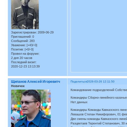
Зарегистрирован
: 2009-06-29
Приглашений:
0
Сообщений:
283
Уважение:
[+43/-0]
Позитив:
[+0/-0]
Провел на форуме:
2 дня 20 часов
Последний визит:
2020-12-23 13:13:39
Щипанов Алексей Игоревитч
Поделиться
2026-03-26 12:11:50
Новичок
Командование подразделений Собстве
Командиры Сборно-линейного казачьег
Нет данных
Командиры Команды Кавказского линей
Левашов Степан Никифорович, 01 февр
Две смены команды Кавказского линейн
Разцветаев Терентий Степанович, 30 и