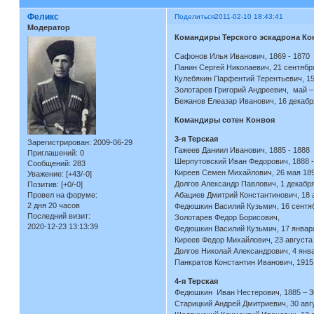
Феликс
Поделиться
2011-02-10 18:43:41
Модератор
Командиры Терского эскадрона Ко
Сафонов Илья Иванович, 1869 - 1870
Панин Сергей Николаевич, 21 сентября
Кулебякин Парфентий Терентьевич, 15
Золотарев Григорий Андреевич, май –
Бежанов Елеазар Иванович, 16 декабр
Командиры сотен Конвоя
3-я Терская
Зарегистрирован
: 2009-06-29
Гажеев Даниил Иванович, 1885 - 1888
Приглашений:
0
Шерпутовский Иван Федорович, 1888 -
Сообщений:
283
Киреев Семен Михайлович, 26 мая 189
Уважение:
[+43/-0]
Долгов Александр Павлович, 1 декабря
Позитив:
[+0/-0]
Провел на форуме:
Абациев Дмитрий Константинович, 18 
2 дня 20 часов
Федюшкин Василий Кузьмич, 16 сентяб
Последний визит:
Золотарев Федор Борисов
2020-12-23 13:13:39
Федюшкин Василий Кузьмич, 17 января
Киреев Федор Михайлович, 23 августа 
Долгов Николай Александрович, 4 янва
Панкратов Константин Иванович, 1915 
4-я Терская
Федюшкин Иван Нестерович, 1885 – 30
Старицкий Андрей Дмитриевич, 30 авгу