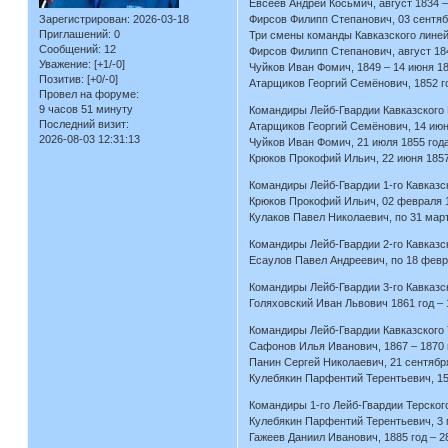
Евсеев Андрей Косьмич, август 1834 –
Зарегистрирован
: 2026-03-18
Фирсов Филипп Степанович, 03 сентябр
Приглашений:
0
Три смены команды Кавказского линейн
Сообщений:
12
Фирсов Филипп Степанович, август 184
Уважение:
[+1/-0]
Чуйков Иван Фомич, 1849 – 14 июня 18
Позитив:
[+0/-0]
Атарщиков Георгий Семёнович, 1852 го
Провел на форуме:
9 часов 51 минуту
Командиры Лейб-Гвардии Кавказского 
Последний визит:
Атарщиков Георгий Семёнович, 14 июня
2026-08-03 12:31:13
Чуйков Иван Фомич, 21 июля 1855 года
Крюков Прокофий Ильич, 22 июня 1857
Командиры Лейб-Гвардии 1-го Кавказск
Крюков Прокофий Ильич, 02 февраля 1
Кулаков Павел Николаевич, по 31 март
Командиры Лейб-Гвардии 2-го Кавказск
Есаулов Павел Андреевич, по 18 февр
Командиры Лейб-Гвардии 3-го Кавказск
Голяховский Иван Львович 1861 год – 
Командиры Лейб-Гвардии Кавказского Т
Сафонов Илья Иванович, 1867 – 1870
Панин Сергей Николаевич, 21 сентября
Кулебякин Парфентий Терентьевич, 15 
Командиры 1-го Лейб-Гвардии Терского
Кулебякин Парфентий Терентьевич, 3 м
Гажеев Даниил Иванович, 1885 год – 2