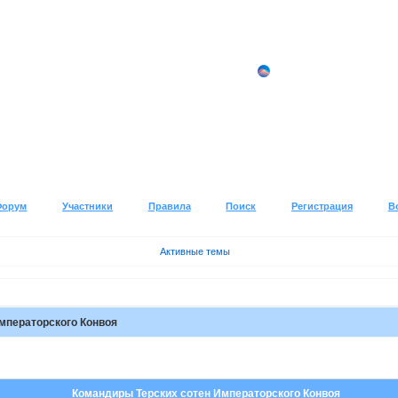
Форум
Участники
Правила
Поиск
Регистрация
В
Активные темы
мператорского Конвоя
Командиры Терских сотен Императорского Конвоя