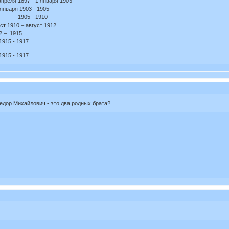
преля 1897 - 1 января 1903
аря 1903 - 1905
ич, 1905 - 1910
ст 1910 – август 1912
2 – 1915
1915 - 1917
1915 - 1917
дор Михайлович - это два родных брата?