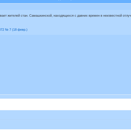
вает жителей стан. Самашкинской, находящихся с давних времен в неизвестной отлуч
872 № 7 (18 февр.)