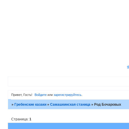
Привет, Гость!
Войдите
или
зарегистрируйтесь
.
»
Гребенские казаки
»
Самашкинская станица
»
Род Бочаровых
Страница:
1