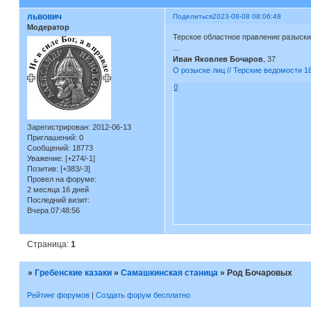
львович
Поделиться
2023-08-08 08:06:48
Модератор
Терское областное правление разыски
...
Иван Яковлев Бочаров
, 37
О розыске лиц // Терские ведомости 1
0
Зарегистрирован
: 2012-06-13
Приглашений:
0
Сообщений:
18773
Уважение:
[+274/-1]
Позитив:
[+383/-3]
Провел на форуме:
2 месяца 16 дней
Последний визит:
Вчера 07:48:56
Страница:
1
»
Гребенские казаки
»
Самашкинская станица
»
Род Бочаровых
Рейтинг форумов
|
Создать форум бесплатно