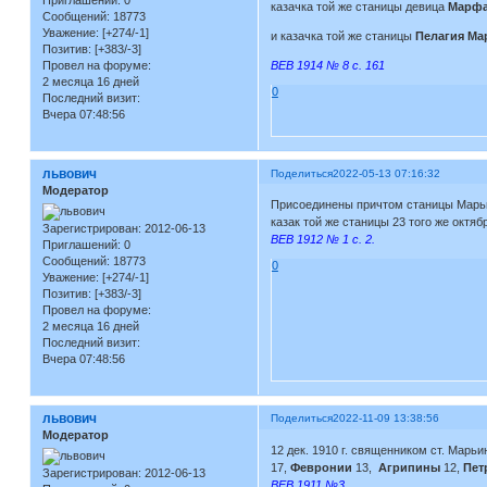
казачка той же станицы девица
Марфа
Сообщений:
18773
Уважение:
[+274/-1]
и казачка той же станицы
Пелагия Ма
Позитив:
[+383/-3]
Провел на форуме:
ВЕВ 1914 № 8 с. 161
2 месяца 16 дней
0
Последний визит:
Вчера 07:48:56
львович
Поделиться
2022-05-13 07:16:32
Модератор
Присоединены причтом станицы Марьин
казак той же станицы 23 того же октя
Зарегистрирован
: 2012-06-13
ВЕВ 1912 № 1 с. 2.
Приглашений:
0
Сообщений:
18773
0
Уважение:
[+274/-1]
Позитив:
[+383/-3]
Провел на форуме:
2 месяца 16 дней
Последний визит:
Вчера 07:48:56
львович
Поделиться
2022-11-09 13:38:56
Модератор
12 дек. 1910 г. священником ст. Мар
17,
Февронии
13,
Агрипины
12,
Пет
Зарегистрирован
: 2012-06-13
ВЕВ 1911 №3.