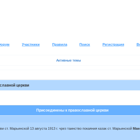
Форум
Участники
Правила
Поиск
Регистрация
В
Активные темы
славной церкви
Присоединены к православной церкви
 ст. Марьинской 13 августа 1913 г. чрез таинство покаяния казак ст. Марьинской
Мак