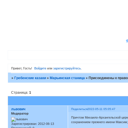
Привет, Гость!
Войдите
или
зарегистрируйтесь
.
»
Гребенские казаки
»
Марьинская станица
»
Присоединены к право
Страница:
1
львович
Поделиться
2022-05-11 05:05:47
Модератор
Причтом Михаило-Архангельской церкви
сохранением прежнего имени Максим;
Зарегистрирован
: 2012-06-13
Приглашений:
0