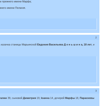
ем прежнего имени Марфа;
ежнего имени Пелагия.
2
а казачка станицы Марьинской
Евдокия Васильева Д е н ь ш и н а, 18 лет
, и
3
талии
39, сыновей
Димитрия
19,
Іоанна
14, дочерей
Марфы
18,
Параскевы