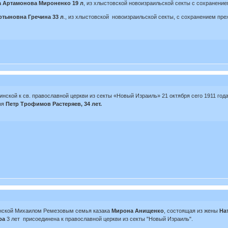
 Артамонова Мироненко 19 л
, из хлыстовской новоизраильской секты с сохранени
ртыновна Гречина 33 л
., из хлыстовской новоизраильской секты, с сохранением пр
ской к св. православной церкви из секты «Новый Израиль» 21 октября сего 1911 год
бря
Петр Трофимов Растеряев, 34 лет.
ьинской Михаилом Ремезовым семья казака
Мирона Анищенко
, состоящая из жены
На
ра
3 лет присоединена к православной церкви из секты "Новый Израиль".