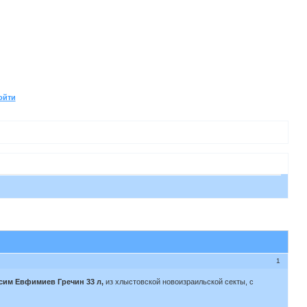
ойти
1
сим Евфимиев Гречин 33 л,
из хлыстовской новоизраильской секты, с