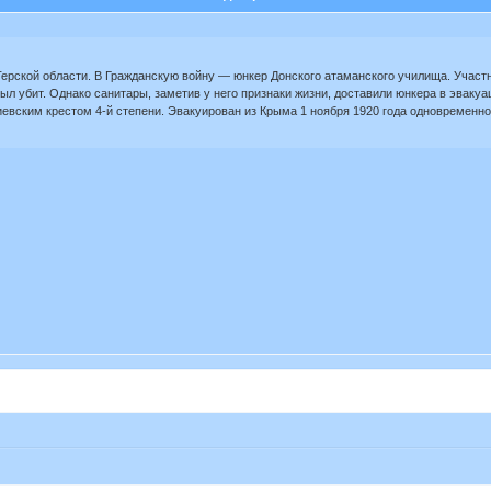
рской области. В Гражданскую войну — юнкер Донского атаманского училища. Участник
ыл убит. Однако санитары, заметив у него признаки жизни, доставили юнкера в эвакуа
гиевским крестом 4-й степени. Эвакуирован из Крыма 1 ноября 1920 года одновременн