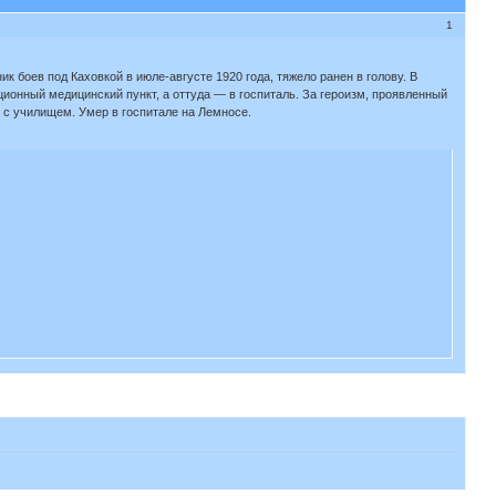
1
 боев под Каховкой в июле-августе 1920 года, тяжело ранен в голову. В
ционный медицинский пункт, а оттуда — в госпиталь. За героизм, проявленный
о с училищем. Умер в госпитале на Лемносе.