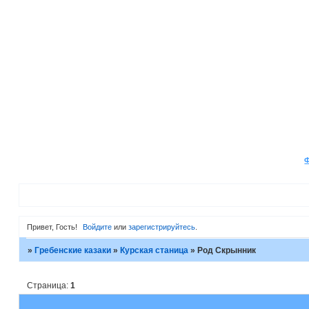
Привет, Гость!
Войдите
или
зарегистрируйтесь
.
»
Гребенские казаки
»
Курская станица
»
Род Скрынник
Страница:
1