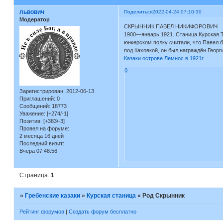
львович
Поделиться
2022-04-24 07:10:30
Модератор
СКРЫННИК ПАВЕЛ НИКИФОРОВИЧ
1900—январь 1921. Станица Курская Те
юнкерском полку считали, что Павел б
под Каховкой, он был награждён Геор
Казаки острове Лемнос в 1921г.
0
Зарегистрирован
: 2012-06-13
Приглашений:
0
Сообщений:
18773
Уважение:
[+274/-1]
Позитив:
[+383/-3]
Провел на форуме:
2 месяца 16 дней
Последний визит:
Вчера 07:48:56
Страница:
1
»
Гребенские казаки
»
Курская станица
»
Род Скрынник
Рейтинг форумов
|
Создать форум бесплатно