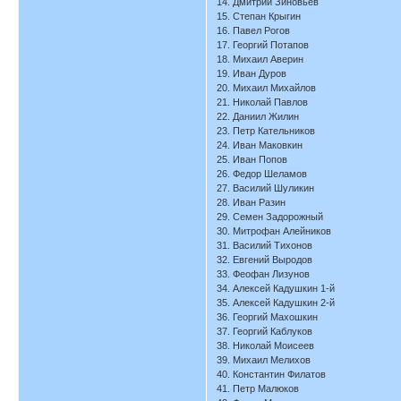
14. Дмитрий Зиновьев
15. Степан Крыгин
16. Павел Рогов
17. Георгий Потапов
18. Михаил Аверин
19. Иван Дуров
20. Михаил Михайлов
21. Николай Павлов
22. Даниил Жилин
23. Петр Кательников
24. Иван Маковкин
25. Иван Попов
26. Федор Шеламов
27. Василий Шуликин
28. Иван Разин
29. Семен Задорожный
30. Митрофан Алейников
31. Василий Тихонов
32. Евгений Выродов
33. Феофан Лизунов
34. Алексей Кадушкин 1-й
35. Алексей Кадушкин 2-й
36. Георгий Махошкин
37. Георгий Каблуков
38. Николай Моисеев
39. Михаил Мелихов
40. Константин Филатов
41. Петр Малюков