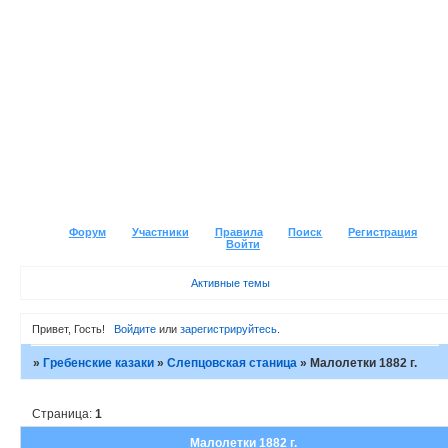
Форум
Участники
Правила
Поиск
Регистрация
Войти
Активные темы
Привет, Гость!
Войдите
или
зарегистрируйтесь
.
»
Гребенские казаки
»
Слепцовская станица
»
Малолетки 1882 г.
Страница:
1
Малолетки 1882 г.