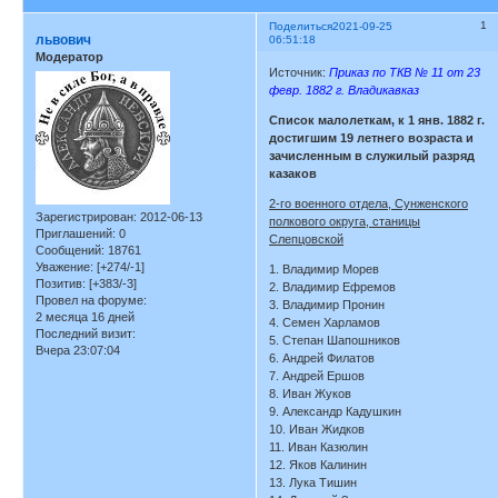
1
Поделиться
2021-09-25
львович
06:51:18
Модератор
Источник:
Приказ по ТКВ № 11 от 23
февр. 1882 г. Владикавказ
Список малолеткам, к 1 янв. 1882 г.
достигшим 19 летнего возраста и
зачисленным в служилый разряд
казаков
2-го военного отдела, Сунженского
Зарегистрирован
: 2012-06-13
полкового округа, станицы
Приглашений:
0
Слепцовской
Сообщений:
18761
Уважение:
[+274/-1]
1. Владимир Морев
Позитив:
[+383/-3]
2. Владимир Ефремов
Провел на форуме:
3. Владимир Пронин
2 месяца 16 дней
4. Семен Харламов
Последний визит:
5. Степан Шапошников
Вчера 23:07:04
6. Андрей Филатов
7. Андрей Ершов
8. Иван Жуков
9. Александр Кадушкин
10. Иван Жидков
11. Иван Казюлин
12. Яков Калинин
13. Лука Тишин