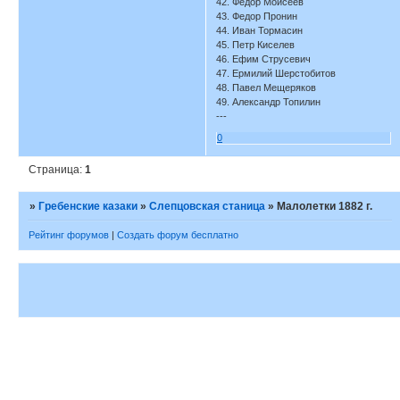
42. Федор Моисеев
43. Федор Пронин
44. Иван Тормасин
45. Петр Киселев
46. Ефим Струсевич
47. Ермилий Шерстобитов
48. Павел Мещеряков
49. Александр Топилин
---
0
Страница:
1
»
Гребенские казаки
»
Слепцовская станица
»
Малолетки 1882 г.
Рейтинг форумов
|
Создать форум бесплатно