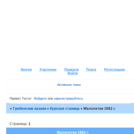
Форум
Участники
Правила
Поиск
Регистрация
Войти
Активные темы
Привет, Гость!
Войдите
или
зарегистрируйтесь
.
»
Гребенские казаки
»
Курская станица
»
Малолетки 1882 г.
Страница:
1
Малолетки 1882 г.