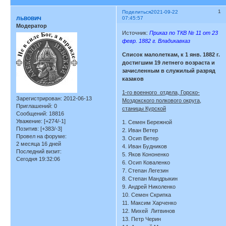
1
Поделиться
2021-09-22
львович
07:45:57
Модератор
Источник:
Приказ по ТКВ № 11 от 23
февр. 1882 г. Владикавказ
Список малолеткам, к 1 янв. 1882 г.
достигшим 19 летнего возраста и
зачисленным в служилый разряд
казаков
1-го военного отдела, Горско-
Зарегистрирован
: 2012-06-13
Моздокского полкового округа,
Приглашений:
0
станицы Курской
Сообщений:
18816
Уважение:
[+274/-1]
1. Семен Бережной
Позитив:
[+383/-3]
2. Иван Ветер
Провел на форуме:
3. Осип Ветер
2 месяца 16 дней
4. Иван Будников
Последний визит:
5. Яков Кононенко
Сегодня 19:32:06
6. Осип Коваленко
7. Степан Легезин
8. Степан Мандрыкин
9. Андрей Николенко
10. Семен Скрипка
11. Максим Харченко
12. Михей Литвинов
13. Петр Черин