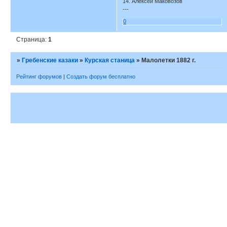
14. Алексей Маковозов
---
0
Страница:
1
»
Гребенские казаки
»
Курская станица
»
Малолетки 1882 г.
Рейтинг форумов
|
Создать форум бесплатно