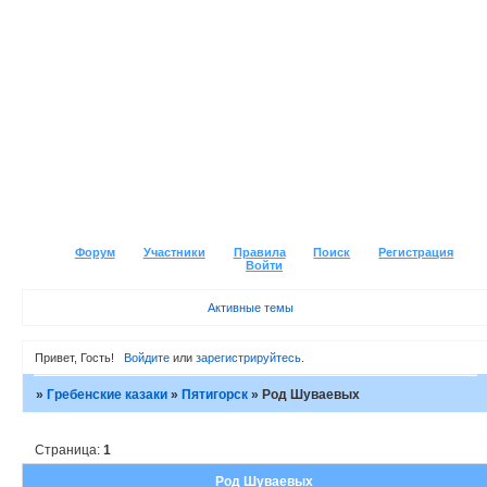
Форум
Участники
Правила
Поиск
Регистрация
Войти
Активные темы
Привет, Гость!
Войдите
или
зарегистрируйтесь
.
»
Гребенские казаки
»
Пятигорск
»
Род Шуваевых
Страница:
1
Род Шуваевых