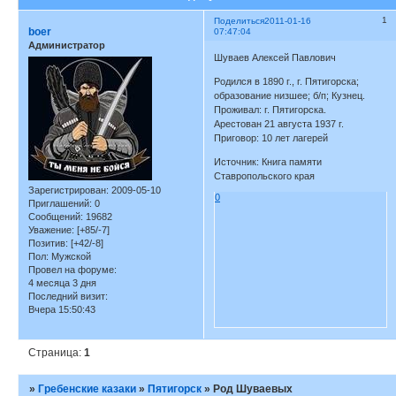
1
Поделиться
2011-01-16
boer
07:47:04
Администратор
Шуваев Алексей Павлович
Родился в 1890 г., г. Пятигорска;
образование низшее; б/п; Кузнец.
Проживал: г. Пятигорска.
Арестован 21 августа 1937 г.
Приговор: 10 лет лагерей
Источник: Книга памяти
Ставропольского края
Зарегистрирован
: 2009-05-10
0
Приглашений:
0
Сообщений:
19682
Уважение:
[+85/-7]
Позитив:
[+42/-8]
Пол:
Мужской
Провел на форуме:
4 месяца 3 дня
Последний визит:
Вчера 15:50:43
Страница:
1
»
Гребенские казаки
»
Пятигорск
»
Род Шуваевых