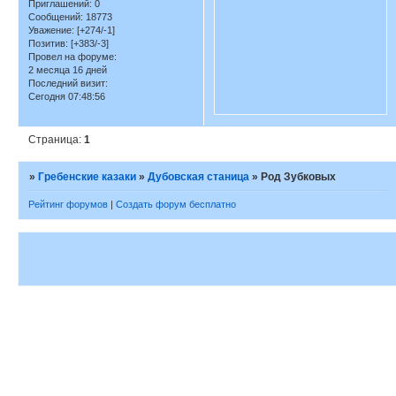
Приглашений:
0
Сообщений:
18773
Уважение:
[+274/-1]
Позитив:
[+383/-3]
Провел на форуме:
2 месяца 16 дней
Последний визит:
Сегодня 07:48:56
Страница:
1
»
Гребенские казаки
»
Дубовская станица
»
Род Зубковых
Рейтинг форумов
|
Создать форум бесплатно