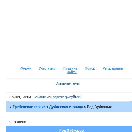
Форум
Участники
Правила
Поиск
Регистрация
Войти
Активные темы
Привет, Гость!
Войдите
или
зарегистрируйтесь
.
»
Гребенские казаки
»
Дубовская станица
»
Род Зубковых
Страница:
1
Род Зубковых