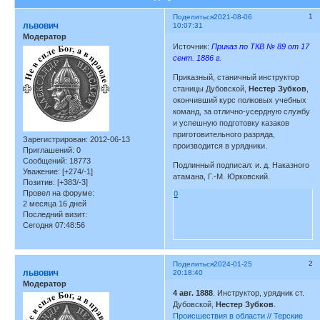
1
Поделиться
2021-08-06
львович
10:07:31
Модератор
Источник:
Приказ по ТКВ № 89 от 17
сент. 1886 г.
Приказный, станичный инструктор
станицы Дубовской,
Нестер Зубков
,
окончивший курс полковых учебных
команд, за отлично-усердную службу
и успешную подготовку казаков
приготовительного разряда,
Зарегистрирован
: 2012-06-13
производится в урядники.
Приглашений:
0
Сообщений:
18773
Подлинный подписал: и. д. Наказного
Уважение:
[+274/-1]
атамана, Г.-М. Юрковский.
Позитив:
[+383/-3]
Провел на форуме:
0
2 месяца 16 дней
Последний визит:
Сегодня 07:48:56
2
Поделиться
2024-01-25
львович
20:18:40
Модератор
4 авг. 1888
. Инструктор, урядник ст.
Дубовской,
Нестер Зубков
.
Происшествия в области // Терские