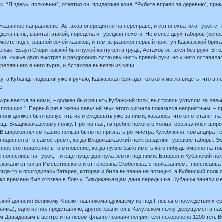
с. “Я здесь, полковник”, ответил он, придержав коня. “Рубите вправо за деревню”, пр
указанное направление; Астахов опередил ее на переправе, и сотня охватила турок с 
дела пыль, взвитая атакой, поредела и турецкая пехота. Не менее двух таборов (осн
м месте под страшной сечей казаков, и тем выразился первый приступ Кавказской брига
ных. Есаул Скоритовский был пулей контужен в грудь, Астахов остался без руки. В го
ца. Ружье дало выстрел и раздробило Астахову кисть правой руки; но у него оставалас
релявшего в него турка, и Астахова вывезли из сечи.
у, а Кубанцы подошли уже к ручью, Кавказская бригада только и могла видеть, что в п
е.
 скрывается за ними, – должен был решить Кубанский полк, выстроясь уступом за лев
а позицию!”. Первый раз в жизни певучий звук этого сигнала показался неприятным, – 
олк должен был пропустить их и следовать уже за ними; казалось, что он отстанет на у
щь Владикавказскому полку. Против нас, на гребне пологого холма, обозначился широк
 В широкоплечем казаке нельзя было не признать ротмистра Кулебякина, командира Те
подоспел в то самое время, когда Владикавказский полк разделил турецкие таборы. Э
ное его появление в то мгновение, когда нужно было иметь кого-нибудь именно на то
 понеслись на турок, – и еще пуще дрогнула земля под ними. Батарея и Кубанский по
м скакали от князя Имеретинского и от генерала Скобелева, с приказанием: “преследова
огда-то и пригодилась батарея, которая и была вызвана на позицию, а Кубанский полк
ько времени был отозван в Ловчу, Владикавказцам дана передышка, Кубанцы заняли ме
ский доносил Великому Князю Главнокомандующему из-под Плевны о последствиях сра
начка); одно из них представляю, другое хранится в Калужском полку, дерущемся в на
м Давыдовым в центре и на левом фланге позиции неприятеля похоронено 1200 тел. Во