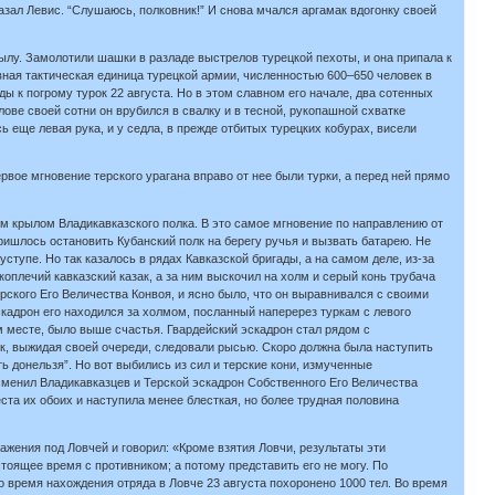
иказал Левис. “Слушаюсь, полковник!” И снова мчался аргамак вдогонку своей
тылу. Замолотили шашки в разладе выстрелов турецкой пехоты, и она припала к
овная тактическая единица турецкой армии, численностью 600–650 человек в
ды к погрому турок 22 августа. Но в этом славном его начале, два сотенных
лове своей сотни он врубился в свалку и в тесной, рукопашной схватке
ь еще левая рука, и у седла, в прежде отбитых турецких кобурах, висели
ервое мгновение терского урагана вправо от нее были турки, а перед ней прямо
ым крылом Владикавказского полка. В это самое мгновение по направлению от
пришлось остановить Кубанский полк на берегу ручья и вызвать батарею. Не
ступе. Но так казалось в рядах Кавказской бригады, а на самом деле, из-за
оплечий кавказский казак, а за ним выскочил на холм и серый конь трубача
рского Его Величества Конвоя, и ясно было, что он выравнивался с своими
скадрон его находился за холмом, посланный наперерез туркам с левого
м месте, было выше счастья. Гвардейский эскадрон стал рядом с
лк, выжидая своей очереди, следовали рысью. Скоро должна была наступить
ть донельзя”. Но вот выбились из сил и терские кони, измученные
 сменил Владикавказцев и Терской эскадрон Собственного Его Величества
ста их обоих и наступила менее блесткая, но более трудная половина
жения под Ловчей и говорил: «Кроме взятия Ловчи, результаты эти
стоящее время с противником; а потому представить его не могу. По
 время нахождения отряда в Ловче 23 августа похоронено 1000 тел. Во время