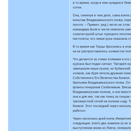
в то время, когда в нем нуждался Леви
сотни.
Она, смекнув в чем дело, сама взяла 
копытам Владикавказского полка; поре
пехоте. – Примеч. ред.) легло на это
командира были в числе немногих ране
схватил рукой штык турецкого пехотин
пистолеты; его левая рука повалила ст
В то время как Терцы бросились в атак
на юг распростиралось холмистое пол
Что делается за этими холмами и кто
кургана был подан сигнал: “батарея н
замешкали наши пушки, но Кубанский п
холмов, как буря летела дружная помо
Собственного Его Величества Конвоя.
братьями Владикавказского полка. Он 
фланга генералом Скобелевым. Внезап
Владикавказским полком, и они вместе
она и для них, так как гонец за гонцо
трехверстной сечей на полном ходу. Т
Конвоя. Этот последний через нескол
работы».
Через несколько дней князь Имеретин
следующие: взято два знамени (а не з
выступлении моем из Ловчи, генерало