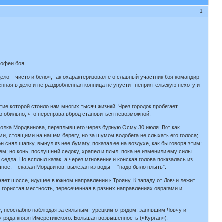
1
рофеи боя
ело – чисто и бело», так охарактеризовал его славный участник боя командир
енная в дело и не раздробленная конница не упустит неприятельскую пехоту и
тие которой стоило нам многих тысяч жизней. Чрез городок пробегает
о обильно, что переправа вброд становиться невозможной.
о полка Мордвинова, переплывшего через бурную Осму 30 июля. Вот как
ми, стоящими на нашем берегу, но за шумом водобега не слыхать его голоса;
н снял шапку, вынул из нее бумагу, показал ее на воздухе, как бы говоря этим:
нем; но конь, послушный седоку, храпел и плыл, пока не изменили ему силы.
седла. Но всплыл казак, а через мгновение и конская голова показалась из
шное, – сказал Мордвинов, вылезая из воды, – “надо было плыть”.
яет шоссе, идущее в южном направлении к Трояну. К западу от Ловчи лежит
о гористая местность, пересеченная в разных направлениях оврагами и
е, неослабно наблюдая за сильным турецким отрядом, занявшим Ловчу и
отряда князя Имеретинского. Большая возвышенность («Курган»),