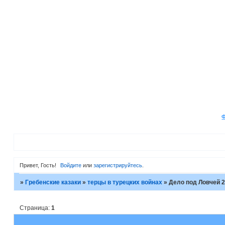
Привет, Гость!
Войдите
или
зарегистрируйтесь
.
»
Гребенские казаки
»
терцы в турецких войнах
»
Дело под Ловчей 2
Страница:
1