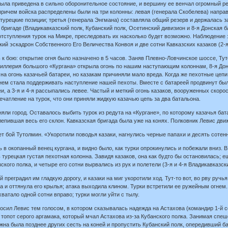
была приведена в сильно оборонительное состояние, и вершину ее венчал огромный ре
 причем войска распределены были на три колонны: левая (генерала Скобелева) напра
турецкие позиции; третья (генерала Энгмана) составляла общий резерв и держалась з
 бригаде (Владикавказский полк, Кубанский полк, Осетинский дивизион и 8-я Донская б
тступления турок на Микре, преследовать их насколько будет возможно. Наблюдение з
ий эскадрон Собственного Его Величества Конвоя и две сотни Кавказских казаков (2-я 
ь к бою: открытие огня было назначено в 5 часов. Заняв Плевно-Ловчинское шоссе, Ту
ртиллерия большого «Кургана» открыла огонь по нашим наступающим колоннам, 8-я Дон
 на огонь казачьей батареи, но казакам причиняли мало вреда. Когда же пехотные це
ем стала поддерживать наступление нашей пехоты. Вместе с батареей продвинут был 
и, а 3-я и 4-я рассыпались левее. Частый и меткий огонь казаков, вооруженных скор
ечатление на турок, что они приняли жидкую казачью цепь за два батальона.
ли город. Оставалось выбить турок из редута на «Кургане», по которому казачья батар
лепившая весь его склон. Кавказская бригада была уже на конях. Полковник Левис дви
т бой Тутолмин. «Укоротили поводья казаки, нагнулись черные папахи и десять сотен
 в окопанный венец кургана, и видно было, как турки опрокинулись и побежали вниз. В
 турецкая густая пехотная колонна. Завидя казаков, она как будто бы остановилась; е
ского полка, и четыре его сотни вырвались из рук и полетели (3-я и 4-я Владикавказски
преградил им гладкую дорогу, и казаки на миг укоротили ход. Тут-то вот, во рву руч
а и оттянула его крылья; атака выходила клином. Турки встретили ее ружейным огнем
ватало одной сотни вправо; турки могли уйти с тылу.
росил Левис тем голосом, в котором сказывалась надежда на Астахова (командир 1-й 
 топот серого аргамака, который мчал Астахова из-за Кубанского полка. Занимая спе
лжна была позднее других сесть на коней и пропустить Кубанский полк, опередивший б