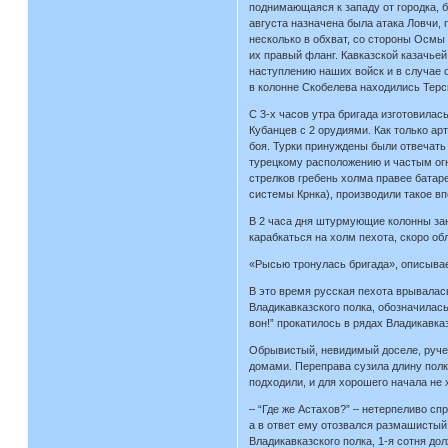
поднимающаяся к западу от городка, 
августа назначена была атака Ловчи,
несколько в обхват, со стороны Осмы 
их правый фланг. Кавказской казачьей
наступлению наших войск и в случае о
в колонне Скобелева находились Терск
С 3-х часов утра бригада изготовилас
Кубанцев с 2 орудиями. Как только а
боя. Турки принуждены были отвечать
турецкому расположению и частым огн
стрелков гребень холма правее батаре
системы Крнка), производили такое вп
В 2 часа дня штурмующие колонны заня
карабкаться на холм пехота, скоро об
«Рысью тронулась бригада», описывае
В это время русская пехота врывалась
Владикавказского полка, обозначилась
вон!” прокатилось в рядах Владикавказ
Обрывистый, невидимый доселе, ручей 
домами. Переправа сузила длину полк
подходили, и для хорошего начала не х
– “Где же Астахов?” – нетерпеливо сп
а в ответ ему отозвался размашистый
Владикавказского полка, 1-я сотня до