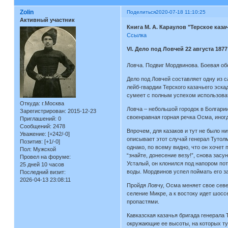
Zolin
Поделиться
2020-07-18 11:10:25
Активный участник
Книга М. А. Караулов "Терское каза
Ссылка
VI. Дело под Ловчей 22 августа 1877
Ловча. Подвиг Мордвинова. Боевая об
Дело под Ловчей составляет одну из с
лейб-гвардии Терского казачьего эска
сумеет с полным успехом использова
Откуда:
г.Москва
Ловча – небольшой городок в Болгарии
Зарегистрирован
: 2015-12-23
своенравная горная речка Осма, иног
Приглашений:
0
Сообщений:
2478
Впрочем, для казаков и тут не было н
Уважение:
[+242/-0]
описывает этот случай генерал Тутол
Позитив:
[+1/-0]
однако, по всему видно, что он хочет 
Пол:
Мужской
“знайте, донесение везу!”, снова зас
Провел на форуме:
Усталый, он клонился под напором пот
25 дней 10 часов
воды. Мордвинов успел поймать его за
Последний визит:
2026-04-13 23:08:11
Пройдя Ловчу, Осма меняет свое севе
селение Микре, а к востоку идет шосс
пропастями.
Кавказская казачья бригада генерала
окружающие ее высоты, на которых ту