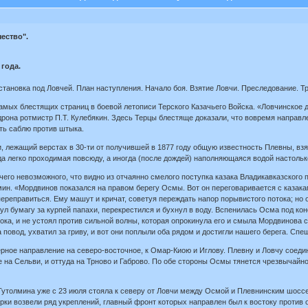
чество".
 года.
становка под Ловчей. План наступления. Начало боя. Взятие Ловчи. Преследование. Т
амых блестящих страниц в боевой летописи Терского Казачьего Войска. «Ловчинское д
дрона ротмистр П.Т. Кулебякин. Здесь Терцы блестяще доказали, что вовремя направл
ть саблю против штыка.
, лежащий верстах в 30-ти от получившей в 1877 году общую известность Плевны, взя
да легко проходимая повсюду, а иногда (после дождей) наполняющаяся водой настольк
ичего невозможного, что видно из отчаянно смелого поступка казака Владикавказског
мин. «Мордвинов показался на правом берегу Осмы. Вот он переговаривается с казака
переправиться. Ему машут и кричат, советуя переждать напор порывистого потока; но о
унул бумагу за курпей папахи, перекрестился и бухнул в воду. Вспенилась Осма под ко
ока, и не устоял против сильной волны, которая опрокинула его и смыла Мордвинова с 
 повод, ухватил за гриву, и вот они поплыли оба рядом и достигли нашего берега. Спе
рное направление на северо-восточное, к Омар-Киою и Иглову. Плевну и Ловчу соедин
е на Сельви, и оттуда на Трново и Габрово. По обе стороны Осмы тянется чрезвычайн
 Тутолмина уже с 23 июля стояла к северу от Ловчи между Осмой и Плевнинским шосс
рки возвели ряд укреплений, главный фронт которых направлен был к востоку против 