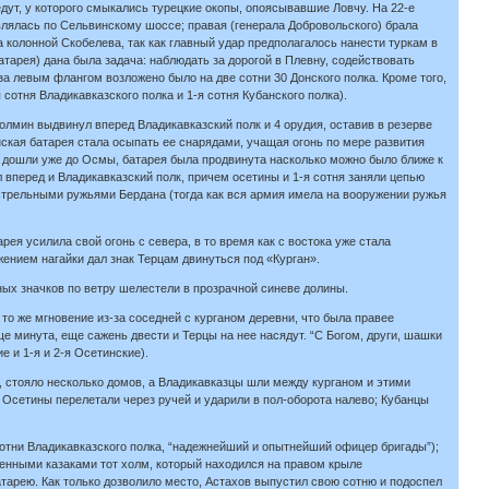
дут, у которого смыкались турецкие окопы, опоясывавшие Ловчу. На 22-е
влялась по Сельвинскому шоссе; правая (генерала Добровольского) брала
а колонной Скобелева, так как главный удар предполагалось нанести туркам в
атарея) дана была задача: наблюдать за дорогой в Плевну, содействовать
а левым флангом возложено было на две сотни 30 Донского полка. Кроме того,
сотня Владикавказского полка и 1-я сотня Кубанского полка).
толмин выдвинул вперед Владикавказский полк и 4 орудия, оставив в резерве
ская батарея стала осыпать ее снарядами, учащая огонь по мере развития
пи дошли уже до Осмы, батарея была продвинута насколько можно было ближе к
вперед и Владикавказский полк, причем осетины и 1-я сотня заняли цепью
острельными ружьями Бердана (тогда как вся армия имела на вооружении ружья
ея усилила свой огонь с севера, в то время как с востока уже стала
жением нагайки дал знак Терцам двинуться под «Курган».
ных значков по ветру шелестели в прозрачной синеве долины.
 то же мгновение из-за соседней с курганом деревни, что была правее
ще минута, еще сажень двести и Терцы на нее насядут. “С Богом, други, шашки
е и 1-я и 2-я Осетинские).
ья, стояло несколько домов, а Владикавказцы шли между курганом и этими
. Осетины перелетали через ручей и ударили в пол-оборота налево; Кубанцы
сотни Владикавказского полка, “надежнейший и опытнейший офицер бригады”);
шенными казаками тот холм, который находился на правом крыле
атарею. Как только дозволило место, Астахов выпустил свою сотню и подоспел