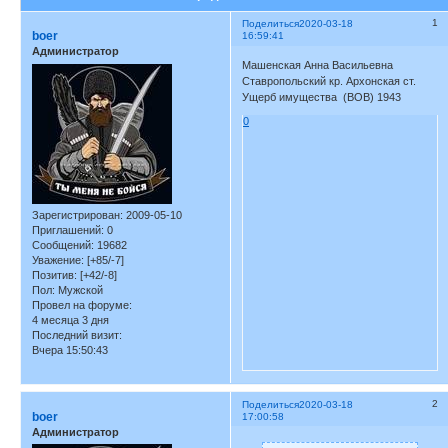
1
Поделиться
2020-03-18
boer
16:59:41
Администратор
Машенская Анна Васильевна
Ставропольский кр. Архонская ст.
Ущерб имущества (ВОВ) 1943
0
Зарегистрирован
: 2009-05-10
Приглашений:
0
Сообщений:
19682
Уважение:
[+85/-7]
Позитив:
[+42/-8]
Пол:
Мужской
Провел на форуме:
4 месяца 3 дня
Последний визит:
Вчера 15:50:43
2
Поделиться
2020-03-18
boer
17:00:58
Администратор