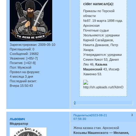
cider написал(а):
Приказы по Терской
области
№87. 19 марта 1898 года.
Архонская
Почетные судьи
Увольняются: урядники
Карней Сагайдаков,
Зарегистрирован
: 2009-05-10
Никита Доманов, Петр
Приглашений:
0
Хмара.
Сообщений:
19682
Утверждаются: урядники
Уважение:
[+85/-7]
Семен Кикот 53, Данил
Позитив:
[+42/-8]
Лях 46,
Казьма
Пол:
Мужской
Машенский
43, Иосиф
Провел на форуме:
Хаменко 53.
4 месяца 3 дня
Последний визит:
Вчера 15:50:43
0
3
Поделиться
2023-08-21
львович
07:56:30
Модератор
Жена казака стан. Архонской
Косьмы Машенского — Мелания,