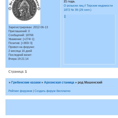
21 года.
О розыске лиц // Терские ведомости
1872 № 39 (29 сент.)
0
Зарегистрирован
: 2012-06-13
Приглашений:
0
Сообщений:
18766
Уважение:
[+274/-1]
Позитив:
[+383/-3]
Провел на форуме:
2 месяца 16 дней
Последний визит:
Вчера 19:21:14
Страница:
1
»
Гребенские казаки
»
Архонская станица
»
род Машенский
Рейтинг форумов
|
Создать форум бесплатно