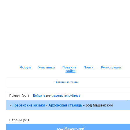
Форум
Участники
Правила
Поиск
Регистрация
Войти
Активные темы
Привет, Гость!
Войдите
или
зарегистрируйтесь
.
»
Гребенские казаки
»
Архонская станица
»
род Машенский
Страница:
1
род Машенский