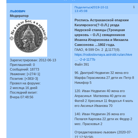
1
Поделиться
2019-10-11
львович
13:45:08
Модератор
Роспись Астраханской епархии
Кизлярского(?-О.Л.) уезда
Наурской станицы (Троицкая
церковь – О.Л.) священников
Иоанна Иларионова и Михаила
Самсонова …1802 года.
ГААО, Ф.599 Оп. 2 Д.1177(б).
https://rodoslovnaya.astrobl.ru/archive
… -2-d-1177b
Зарегистрирован
: 2012-06-13
Файл 391
Приглашений:
0
Сообщений:
18773
96. Дмитрий Недвигин 32 жена его
Уважение:
[+274/-1]
Марфа Герасимова 27 дети их Петр 8
Позитив:
[+383/-3]
Никифор 5
Провел на форуме:
2 месяца 16 дней
120. Иван Недвигин 40 жена его
Последний визит:
Апрасинья Матвеева 40 дети их
Вчера 07:48:56
Фатей 2 Хресинья 11 Федосья 4 мать
его Аксинья Иванова 70
140. Иван Недвигин 26 жена его
Пелагея Карпова 22 дети их Федор 2
мес. Прасковья 2
Отредактировано львович (2020-07-
27 17:50:58)