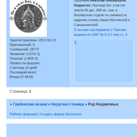
Хорунжий
Николай Никифоров
Недвигин.
Наследство: участок
земли 66 дес. 800 кв. саж. в
Кизлярском отделе по смежности
наделов станиц Закан-Юртовской и
Самашкинской.
О вызове наследников // Терские
ведомости 1897 № 8 (17 янв.) с. 4
Зарегистрирован
: 2012-06-13
0
Приглашений:
0
Сообщений:
18773
Уважение:
[+274/-1]
Позитив:
[+383/-3]
Провел на форуме:
2 месяца 16 дней
Последний визит:
Вчера 07:48:56
Страница:
1
»
Гребенские казаки
»
Наурская станица
»
Род Недвигиных
Рейтинг форумов
|
Создать форум бесплатно