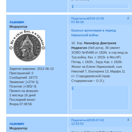
0
2
Поделиться
2019-12-06
львович
07:49:18
Модератор
Казачья артиллерия в период
Кавказской войны
10. Хор.
Никифор Дмитриев
Недвигин
(№6 рота), 36 (имеет
ЗОВО №45488 от 1826г. и сер.мед.за
Тур.войну, Каз. с 1815г. в Моз.КП,
Пятид. с 1820г., Заур.Хор. с 1828г.
Женат на Елене Ларионовой, сын
Зарегистрирован
: 2012-06-13
Николай 7, Екатерина 13, Марфа 11.
Приглашений:
0
ст. Стародеревской (прав.
Сообщений:
18773
Стодеревская – О.Л.);
Уважение:
[+274/-1]
Позитив:
[+383/-3]
0
Провел на форуме:
2 месяца 16 дней
Последний визит:
Вчера 07:48:56
3
Поделиться
2026-07-02
львович
12:53:52
Модератор