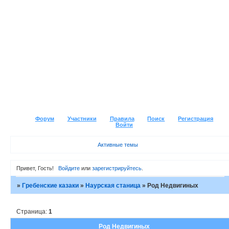
Форум
Участники
Правила
Поиск
Регистрация
Войти
Активные темы
Привет, Гость!
Войдите
или
зарегистрируйтесь
.
»
Гребенские казаки
»
Наурская станица
»
Род Недвигиных
Страница:
1
Род Недвигиных