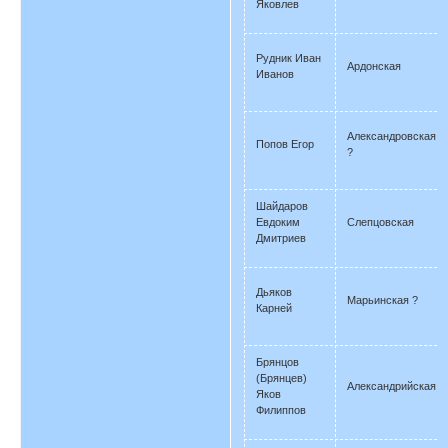
Яковлев
Рудник Иван
Ардонская
Иванов
Александровская
Попов Егор
?
Шайдаров
Евдоким
Слепцовская
Дмитриев
Дьяков
Марьинская ?
Карней
Брянцов
(Брянцев)
Александрийская
Яков
Филиппов