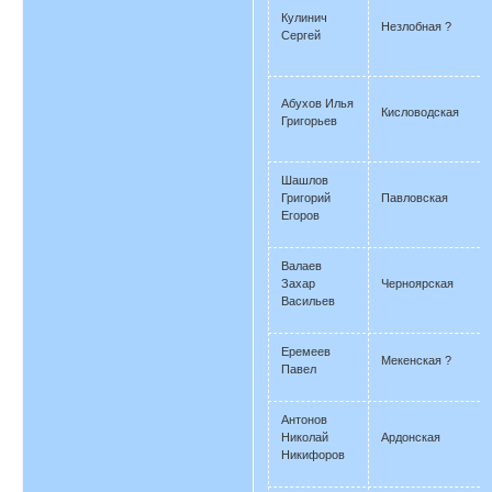
Кулинич
Незлобная ?
Сергей
Абухов Илья
Кисловодская
Григорьев
Шашлов
Григорий
Павловская
Егоров
Валаев
Захар
Черноярская
Васильев
Еремеев
Мекенская ?
Павел
Антонов
Николай
Ардонская
Никифоров