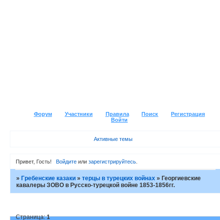
Форум
Участники
Правила
Поиск
Регистрация
Войти
Активные темы
Привет, Гость!
Войдите
или
зарегистрируйтесь
.
»
Гребенские казаки
»
терцы в турецких войнах
»
Георгиевские
кавалеры ЗОВО в Русско-турецкой войне 1853-1856гг.
Страница:
1