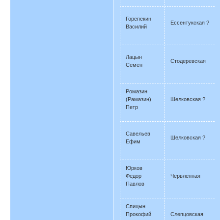
Горепекин
Ессентукская ?
Василий
Лацын
Стодеревская
Семен
Ромазин
(Рамазин)
Шелковская ?
Петр
Савельев
Шелковская ?
Ефим
Юрков
Федор
Червленная
Павлов
Спицын
Прокофий
Слепцовская