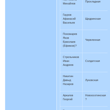
Прохладная
Михайлов
Гауров
Афанасий
Щедринская
Васильев
Пономарев
Яков
Червленная
Ермолаев
(Ефимов)?
Стрельников
Иван
Солдатская
Андреев
Никитин
Давыд
Луковская
Назаров
Аркалов
Новоосетинская
Георгий
?