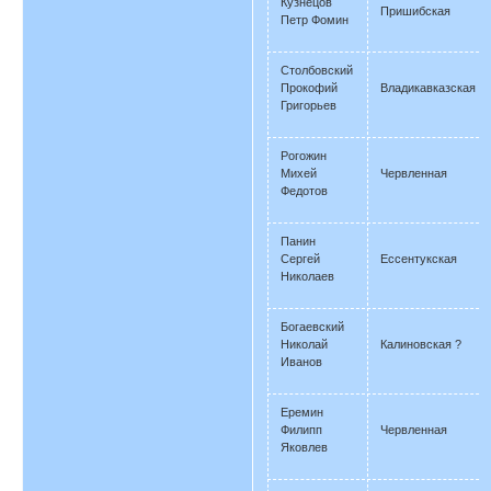
Кузнецов
Пришибская
Петр Фомин
Столбовский
Прокофий
Владикавказская
Григорьев
Рогожин
Михей
Червленная
Федотов
Панин
Сергей
Ессентукская
Николаев
Богаевский
Николай
Калиновская ?
Иванов
Еремин
Филипп
Червленная
Яковлев