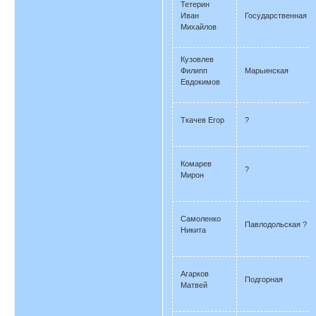
Тетерин
Иван
Государственная
Михайлов
Кузовлев
Филипп
Марьинская
Евдокимов
Ткачев Егор
?
Комарев
?
Мирон
Самоленко
Павлодольская ?
Никита
Агарков
Подгорная
Матвей