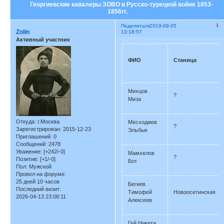
Георгиевские кавалеры ЗОВО в Русско-турецкой войне 1853-
1856гг.
1
Поделиться
2019-09-05
Zolin
13:18:57
Активный участник
ФИО
Станица
Михцов
?
Миза
Откуда:
г.Москва
Месходжев
?
Зарегистрирован
: 2015-12-23
Эльбык
Приглашений:
0
Сообщений:
2478
Уважение:
[+242/-0]
Мамхелов
?
Позитив:
[+1/-0]
Бот
Пол:
Мужской
Провел на форуме:
25 дней 10 часов
Бегиев
Последний визит:
Тимофей
Новоосетинская
2026-04-13 23:08:11
Алексеев
Гей Никита