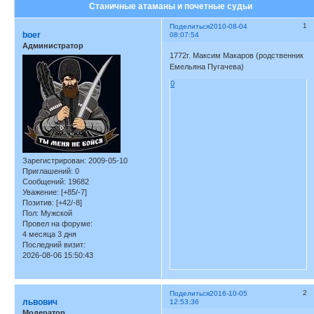
Станичные атаманы и почетные судьи
1
Поделиться
2010-08-04
boer
08:07:54
Администратор
1772г. Максим Макаров (родственник
Емельяна Пугачева)
0
Зарегистрирован
: 2009-05-10
Приглашений:
0
Сообщений:
19682
Уважение:
[+85/-7]
Позитив:
[+42/-8]
Пол:
Мужской
Провел на форуме:
4 месяца 3 дня
Последний визит:
2026-08-06 15:50:43
2
Поделиться
2016-10-05
львович
12:53:36
Модератор