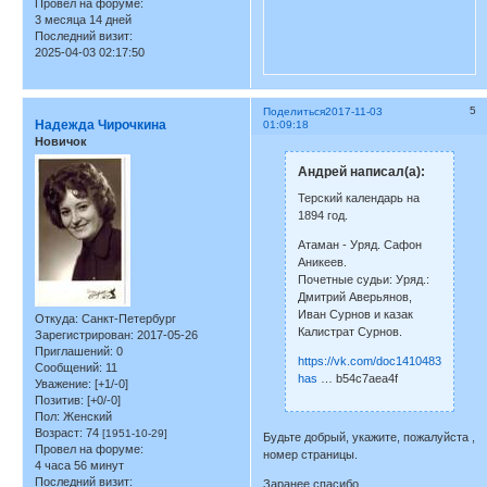
Провел на форуме:
3 месяца 14 дней
Последний визит:
2025-04-03 02:17:50
5
Поделиться
2017-11-03
Надежда Чирочкина
01:09:18
Новичок
Андрей написал(а):
Терский календарь на
1894 год.
Атаман - Уряд. Сафон
Аникеев.
Почетные судьи: Уряд.:
Дмитрий Аверьянов,
Иван Сурнов и казак
Откуда:
Санкт-Петербург
Калистрат Сурнов.
Зарегистрирован
: 2017-05-26
Приглашений:
0
https://vk.com/doc1410483_24228
Сообщений:
11
has
… b54c7aea4f
Уважение:
[+1/-0]
Позитив:
[+0/-0]
Пол:
Женский
Возраст:
74
[1951-10-29]
Будьте добрый, укажите, пожалуйста ,
Провел на форуме:
номер страницы.
4 часа 56 минут
Последний визит:
Заранее спасибо.