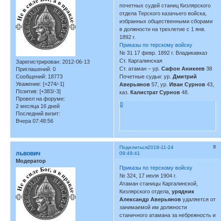
почетных судей станиц Кизлярского
отдела Терского казачьего войска,
избранных общественными сборами
в должности на трехлетие с 1 янв.
1892 г.
Приказы по терскому войску
№ 31 17 февр. 1892 г. Владикавказ
Ст. Каргалинская
Зарегистрирован
: 2012-06-13
Ст. атаман – ур.
Сафон Аникеев
38
Приглашений:
0
Сообщений:
18773
Почетные судьи: ур.
Дмитрий
Уважение:
[+274/-1]
Аверьянов
57, ур.
Иван Сурнов
43,
Позитив:
[+383/-3]
каз.
Калистрат Сурнов
48.
Провел на форуме:
0
2 месяца 16 дней
Последний визит:
Вчера 07:48:56
8
Поделиться
2018-11-24
львович
09:49:41
Модератор
Приказы по терскому войску
№ 324, 17 июля 1904 г.
Атаман станицы Каргалинской,
Кизлярского отдела,
урядник
Александр Аверьянов
удаляется от
занимаемой им должности
станичного атамана за небрежность и