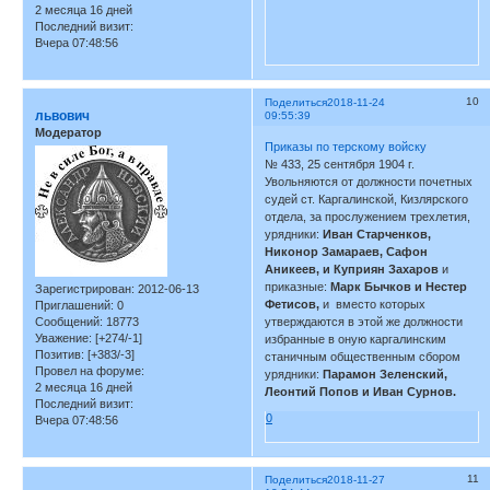
2 месяца 16 дней
Последний визит:
Вчера 07:48:56
10
Поделиться
2018-11-24
львович
09:55:39
Модератор
Приказы по терскому войску
№ 433, 25 сентября 1904 г.
Увольняются от должности почетных
судей ст. Каргалинской, Кизлярского
отдела, за прослужением трехлетия,
урядники:
Иван Старченков,
Никонор Замараев, Сафон
Аникеев, и Куприян Захаров
и
приказные:
Марк Бычков и Нестер
Зарегистрирован
: 2012-06-13
Фетисов,
и вместо которых
Приглашений:
0
Сообщений:
18773
утверждаются в этой же должности
Уважение:
[+274/-1]
избранные в оную каргалинским
Позитив:
[+383/-3]
станичным общественным сбором
Провел на форуме:
урядники:
Парамон Зеленский,
2 месяца 16 дней
Леонтий Попов и Иван Сурнов.
Последний визит:
0
Вчера 07:48:56
11
Поделиться
2018-11-27