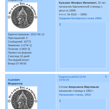
Кузьмин Феофил Ивлиевич
, 32 лет,
начальник Каргалинской станицы с
августа 1868г.
4-я ст. № 8116 – 1860г.
Урядники Кизлярского полка 1869г.
0
Зарегистрирован
: 2012-06-13
Приглашений:
0
Сообщений:
18773
Уважение:
[+274/-1]
Позитив:
[+383/-3]
Провел на форуме:
2 месяца 16 дней
Последний визит:
Вчера 07:48:56
3
Поделиться
2016-10-05
львович
13:02:23
Модератор
Сотник
Аверьянов Мартемьян
начальник станицы в 1862 г.
Начальники станиц, 1862г.
0