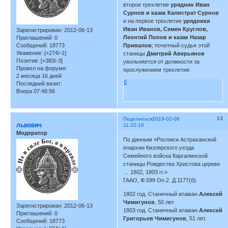
второе трехлетие
урядник Иван
Сурнов и казак Калистрат Сурнов
и на первое трехлетие
урядники
Иван Иванов, Семен Круглов,
Зарегистрирован
: 2012-06-13
Леонтий Попов и казак Назар
Приглашений:
0
Сообщений:
18773
Привалов
; почетный судья этой
Уважение:
[+274/-1]
станицы
Дмитрий Аверьянов
Позитив:
[+383/-3]
увольняется от должности за
Провел на форуме:
прослужением трехлетия.
2 месяца 16 дней
0
Последний визит:
Вчера 07:48:56
13
Поделиться
2019-02-06
львович
11:22:10
Модератор
По данным «Росписи Астраханской
епархии Кизлярского уезда
Семейного войска Каргалинской
станицы Рождества Христова церкви
… 1802, 1803 гг.»
ГААО, Ф.599 Оп.2 Д.1177(б).
1802 год. Станичный атаман
Алексей
Чимигунов
, 50 лет.
Зарегистрирован
: 2012-06-13
1803 год. Станичный атаман
Алексей
Приглашений:
0
Григорьев Чимигунов
, 51 лет.
Сообщений:
18773