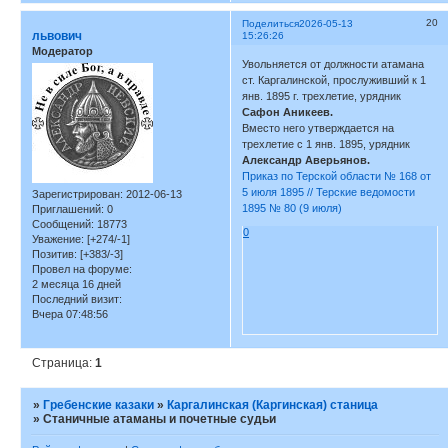
20
Поделиться
2026-05-13
львович
15:26:26
Модератор
Увольняется от должности атамана
ст. Каргалинской, прослуживший к 1
янв. 1895 г. трехлетие, урядник
Сафон Аникеев.
Вместо него утверждается на
трехлетие с 1 янв. 1895, урядник
Александр Аверьянов.
Приказ по Терской области № 168 от
5 июля 1895 // Терские ведомости
Зарегистрирован
: 2012-06-13
1895 № 80 (9 июля)
Приглашений:
0
Сообщений:
18773
0
Уважение:
[+274/-1]
Позитив:
[+383/-3]
Провел на форуме:
2 месяца 16 дней
Последний визит:
Вчера 07:48:56
Страница:
1
»
Гребенские казаки
»
Каргалинская (Каргинская) станица
»
Станичные атаманы и почетные судьи