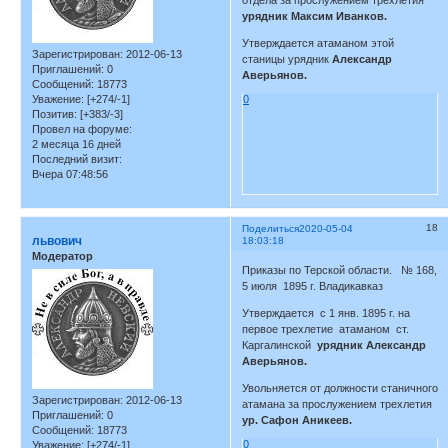
урядник Максим Иванков.
Утверждается атаманом этой
Зарегистрирован
: 2012-06-13
станицы урядник
Александр
Приглашений:
0
Аверьянов.
Сообщений:
18773
0
Уважение:
[+274/-1]
Позитив:
[+383/-3]
Провел на форуме:
2 месяца 16 дней
Последний визит:
Вчера 07:48:56
18
Поделиться
2020-05-04
львович
18:03:18
Модератор
Приказы по Терской области. № 168,
5 июля 1895 г. Владикавказ
Утверждается с 1 янв. 1895 г. на
первое трехлетие атаманом ст.
Каргалинской
урядник Александр
Аверьянов.
Увольняется от должности станичного
Зарегистрирован
: 2012-06-13
атамана за прослужением трехлетия
Приглашений:
0
ур. Сафон Аникеев.
Сообщений:
18773
0
Уважение:
[+274/-1]