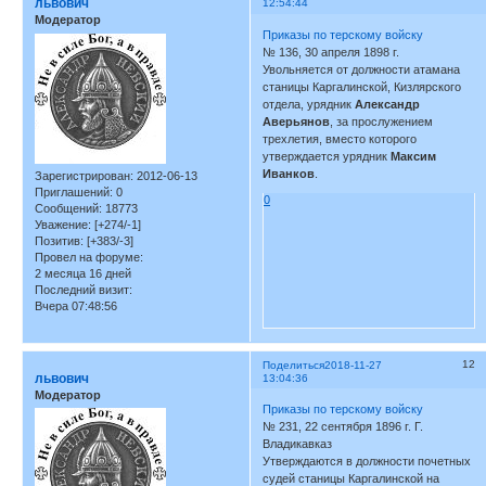
львович
12:54:44
Модератор
Приказы по терскому войску
№ 136, 30 апреля 1898 г.
Увольняется от должности атамана
станицы Каргалинской, Кизлярского
отдела, урядник
Александр
Аверьянов
, за прослужением
трехлетия, вместо которого
утверждается урядник
Максим
Иванков
.
Зарегистрирован
: 2012-06-13
Приглашений:
0
0
Сообщений:
18773
Уважение:
[+274/-1]
Позитив:
[+383/-3]
Провел на форуме:
2 месяца 16 дней
Последний визит:
Вчера 07:48:56
12
Поделиться
2018-11-27
львович
13:04:36
Модератор
Приказы по терскому войску
№ 231, 22 сентября 1896 г. Г.
Владикавказ
Утверждаются в должности почетных
судей станицы Каргалинской на