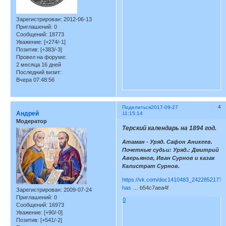
Зарегистрирован
: 2012-06-13
Приглашений:
0
Сообщений:
18773
Уважение:
[+274/-1]
Позитив:
[+383/-3]
Провел на форуме:
2 месяца 16 дней
Последний визит:
Вчера 07:48:56
4
Поделиться
2017-09-27
Андрей
11:15:14
Модератор
Терский календарь на 1894 год.
Атаман - Уряд. Сафон Аникеев.
Почетные судьи: Уряд.: Дмитрий
Аверьянов, Иван Сурнов и казак
Калистрат Сурнов.
https://vk.com/doc1410483_242285217?
has
… b54c7aea4f
Зарегистрирован
: 2009-07-24
Приглашений:
0
0
Сообщений:
16973
Уважение:
[+90/-0]
Позитив:
[+541/-2]