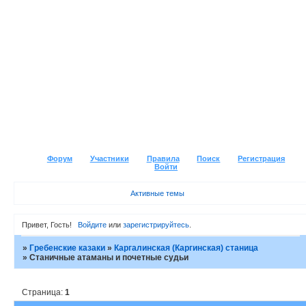
Форум
Участники
Правила
Поиск
Регистрация
Войти
Активные темы
Привет, Гость!
Войдите
или
зарегистрируйтесь
.
»
Гребенские казаки
»
Каргалинская (Каргинская) станица
»
Станичные атаманы и почетные судьи
Страница:
1