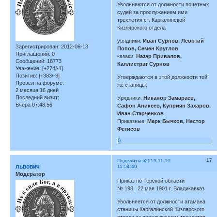
Увольняются от должности почетных
судей за прослужением ими
трехлетия ст. Каргалинской
Кизлярского отдела
урядники:
Иван Сурнов, Леонтий
Зарегистрирован
: 2012-06-13
Попов, Семен Круглов
Приглашений:
0
казаки:
Назар Привалов,
Сообщений:
18773
Каллистрат Сурнов
Уважение:
[+274/-1]
Позитив:
[+383/-3]
Утверждаются в этой должности той
Провел на форуме:
же станицы:
2 месяца 16 дней
Последний визит:
Урядники:
Никанор Замараев,
Вчера 07:48:56
Сафон Аникеев, Куприян Захаров,
Иван Старченков
Приказные:
Марк Бычков, Нестор
Фетисов
0
17
Поделиться
2019-11-19
львович
11:54:40
Модератор
Приказ по Терской области
№ 198, 22 мая 1901 г. Владикавказ
Увольняется от должности атамана
станицы Каргалинской Кизлярского
отдела за прослужением трехлетия