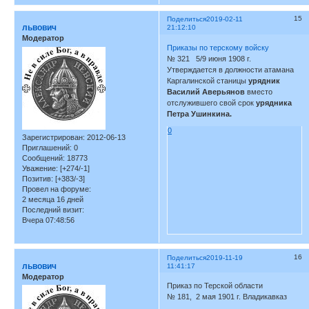
15
Поделиться
2019-02-11
львович
21:12:10
Модератор
Приказы по терскому войску
№ 321 5/9 июня 1908 г.
Утверждается в должности атамана
Каргалинской станицы
урядник
Василий Аверьянов
вместо
отслужившего свой срок
урядника
Петра Ушинкина.
0
Зарегистрирован
: 2012-06-13
Приглашений:
0
Сообщений:
18773
Уважение:
[+274/-1]
Позитив:
[+383/-3]
Провел на форуме:
2 месяца 16 дней
Последний визит:
Вчера 07:48:56
16
Поделиться
2019-11-19
львович
11:41:17
Модератор
Приказ по Терской области
№ 181, 2 мая 1901 г. Владикавказ