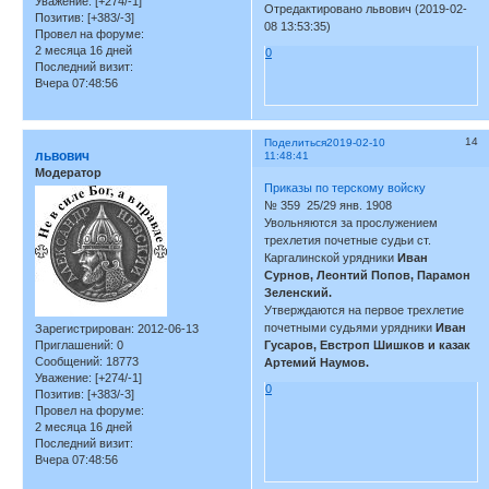
Уважение:
[+274/-1]
Отредактировано львович (2019-02-
Позитив:
[+383/-3]
08 13:53:35)
Провел на форуме:
2 месяца 16 дней
0
Последний визит:
Вчера 07:48:56
14
Поделиться
2019-02-10
львович
11:48:41
Модератор
Приказы по терскому войску
№ 359 25/29 янв. 1908
Увольняются за прослужением
трехлетия почетные судьи ст.
Каргалинской урядники
Иван
Сурнов, Леонтий Попов, Парамон
Зеленский.
Утверждаются на первое трехлетие
почетными судьями урядники
Иван
Зарегистрирован
: 2012-06-13
Гусаров, Евстроп Шишков и казак
Приглашений:
0
Сообщений:
18773
Артемий Наумов.
Уважение:
[+274/-1]
0
Позитив:
[+383/-3]
Провел на форуме:
2 месяца 16 дней
Последний визит:
Вчера 07:48:56