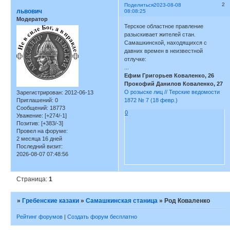
2
Поделиться
2023-08-08
львович
08:08:25
Модератор
Терское областное правление
разыскивает жителей стан.
Самашкинской, находящихся с
давних времен в неизвестной
отлучке:
...
Ефим Григорьев Коваленко, 26
Прокофий Данилов Коваленко, 27
О розыске лиц // Терские ведомости
Зарегистрирован
: 2012-06-13
1872 № 7 (18 февр.)
Приглашений:
0
Сообщений:
18773
0
Уважение:
[+274/-1]
Позитив:
[+383/-3]
Провел на форуме:
2 месяца 16 дней
Последний визит:
2026-08-07 07:48:56
Страница:
1
»
Гребенские казаки
»
Самашкинская станица
»
Род Коваленко
Рейтинг форумов
|
Создать форум бесплатно