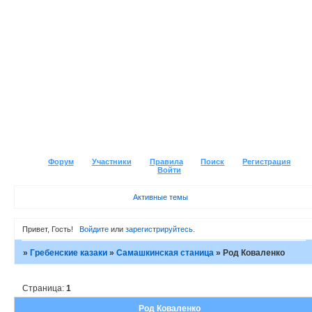
Форум
Участники
Правила
Поиск
Регистрация
Войти
Активные темы
Привет, Гость!
Войдите
или
зарегистрируйтесь
.
»
Гребенские казаки
»
Самашкинская станица
»
Род Коваленко
Страница:
1
Род Коваленко