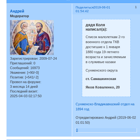
1
Поделиться
2019-06-01
Андрей
01:54:42
Модератор
дядя Коля
написал(а):
Список малолеткам 2-го
военного отдела ТКВ
достигшие к 1 января
1880 года 19-летнего
возраста и зачисляемым
Зарегистрирован
: 2009-07-24
в служивые казаки
Приглашений:
0
Сообщений:
16973
Сунженского округа
Уважение:
[+90/-0]
Позитив:
[+541/-2]
ст. Самашкинская
Провел на форуме:
3 месяца 14 дней
Яков Коваленко, 20
Последний визит:
2025-04-03 02:17:50
Сунженско-Владикавказкий отдел на
1894 год
Отредактировано Андрей (2019-06-02
01:01:50)
0