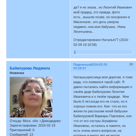
да? я не знала...но Леонтий Иванович
мой прадед..это правда..фото
есть...вышлю позже..он похоронен в
Махачкале...его дочь умерла
недавно..она моя бабушка...Нина
Леонтьевна...
Отредактировано Наталья77 (2016-
02-09 16:16:58)
0
20
Поделиться
2016-02-20
Бабилурова Людмила
03:26:07
Новичок
Наташа,кресница моя дорогая, я тоже
рада, что появился такой сайт. Я
давно пыталась найти информацию о
своём деде Бабилурове Леонтия
Ивановича и о твоём прадеде. Мне
было 6 лет,когда его не стало, но я
хорошо помню его. Кое- что из его
жизни по рассказам моей бабушки
Бабилуровой Варвары Павловне, кое-
Откуда:
Моск. обл. г.Домодедово
что от его сестры Аграфены
Зарегистрирован
: 2016-02-19
Ивановны, осталось в памяти, но
Приглашений:
0
есть очень много вопросов, на
Сообщений:
13
которые я много лет не могла