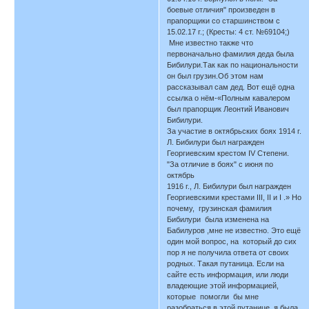
боевые отличия" произведен в
прапорщики со старшинством с
15.02.17 г.; (Кресты: 4 ст. №69104;)
Мне известно также что
первоначально фамилия деда была
Бибилури.Так как по национальности
он был грузин.Об этом нам
рассказывал сам дед. Вот ещё одна
ссылка о нём-«Полным кавалером
был прапорщик Леонтий Иванович
Бибилури.
За участие в октябрьских боях 1914 г.
Л. Бибилури был награжден
Георгиевским крестом IV Степени.
"За отличие в боях" с июня по
октябрь
1916 г., Л. Бибилури был награжден
Георгиевскими крестами III, II и I .» Но
почему, грузинская фамилия
Бибилури была изменена на
Бабилуров ,мне не известно. Это ещё
один мой вопрос, на который до сих
пор я не получила ответа от своих
родных. Такая путаница. Если на
сайте есть информация, или люди
владеющие этой информацией,
которые помогли бы мне
разобраться в этой путанице, я была