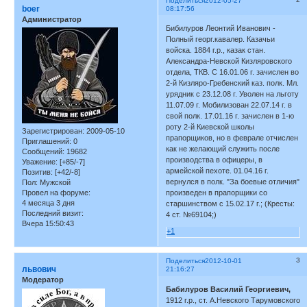
Поделиться
2012-05-27
boer
08:17:56
Администратор
Бибилуров Леонтий Иванович -
Полный георг.кавалер. Казачьи
войска. 1884 г.р., казак стан.
Александра-Невской Кизляровского
отдела, ТКВ. С 16.01.06 г. зачислен во
2-й Кизляро-Гребенский каз. полк. Мл.
урядник с 23.12.08 г. Уволен на льготу
11.07.09 г. Мобилизован 22.07.14 г. в
свой полк. 17.01.16 г. зачислен в 1-ю
роту 2-й Киевской школы
Зарегистрирован
: 2009-05-10
прапорщиков, но в феврале отчислен
Приглашений:
0
как не желающий служить после
Сообщений:
19682
производства в офицеры, в
Уважение:
[+85/-7]
армейской пехоте. 01.04.16 г.
Позитив:
[+42/-8]
вернулся в полк. "За боевые отличия"
Пол:
Мужской
Провел на форуме:
произведен в прапорщики со
4 месяца 3 дня
старшинством с 15.02.17 г.; (Кресты:
Последний визит:
4 ст. №69104;)
Вчера 15:50:43
+1
3
Поделиться
2012-10-01
львович
21:16:27
Модератор
Бабилуров Василий Георгиевич,
1912 г.р., ст. А.Невского Тарумовского