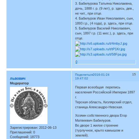
3. Бабилурова Татьяна Николаевна,
дочь, 1888 г. р. (9 лет), р. здесь, дев.,
не чит., при отце.
4. Бабилуров Иван Николаевич, сын,
1893 г.р., (4 года), р. здесь, при отце.
5. Бабилуров Василий Николаевич,
сын, 1897 г.р. (11 мес.), р. здесь, при
отце.
0
15
Поделиться
2016-01-24
львович
19:47:02
Модератор
Первая всеобщая перепись
населения Российской Империи 1897
г.
Терская область, Кизлярский отдел,
станица Александро-Невская.
Хозяин собственного двора Егор
Матвеевич Бабилуров.
Во дворе 1 жилое строение
Зарегистрирован
: 2012-06-13
(турлучное, крыто камышом и
Приглашений:
0
землей).
Сообщений:
18773