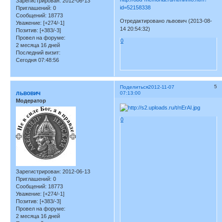
Зарегистрирован
: 2012-06-13
id=52158338
Приглашений:
0
Сообщений:
18773
Отредактировано львович (2013-08-
Уважение:
[+274/-1]
14 20:54:32)
Позитив:
[+383/-3]
Провел на форуме:
0
2 месяца 16 дней
Последний визит:
Сегодня 07:48:56
5
Поделиться
2012-11-07
львович
07:13:00
Модератор
0
Зарегистрирован
: 2012-06-13
Приглашений:
0
Сообщений:
18773
Уважение:
[+274/-1]
Позитив:
[+383/-3]
Провел на форуме:
2 месяца 16 дней