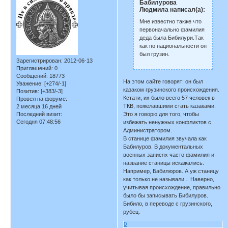
Бабилурова
Людмила написал(а):
Мне известно также что
первоначально фамилия
деда была Бибилури.Так
как по национальности он
был грузин.
Зарегистрирован
: 2012-06-13
Приглашений:
0
Сообщений:
18773
На этом сайте говорят: он был
Уважение:
[+274/-1]
казаком грузинского происхождения.
Позитив:
[+383/-3]
Кстати, их было всего 57 человек в
Провел на форуме:
ТКВ, пожелавшими стать казаками.
2 месяца 16 дней
Последний визит:
Это я говорю для того, чтобы
Сегодня 07:48:56
избежать ненужных конфликтов с
Администратором.
В станице фамилия звучала как
Бабилуров. В документальных
военных записях часто фамилия и
название станицы искажались.
Например, Бабилюров. А уж станицу
как только не называли... Наверно,
учитывая происхождение, правильно
было бы записывать Бибилуров.
Бибило, в переводе с грузинского,
рубец.
0