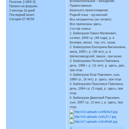
вспомогательное – виноделие.
Позитив:
[+383/-3]
Православные.
Провел на форуме:
Казачьего происхождения.
2 месяца 16 дней
Последний визит:
Родной язык - грузинский.
Сегодня 07:48:56
Все неграмотны (не читают).
Все приписаны здесь.
Состав семьи:
1. Бабилуров Павел Матвеевич,
хозяин, 1849 г.р. (48 года), р. в
Кизляре, женат, тер. отс. казак.
2. Бабилурова Екатерина Васильевна,
жена, 1859 г. р. (38 лет), р. в
Шелкозаводской, замуж., при муже.
3. Бабилурова Пелагея Павловна,
дочь, 1886 г. р. (11 лет), р. здесь, дев.,
при отце.
4. Бабилуров Егор Павлович, сын,
1889 г.р., (8 лет), р. здесь, при отце.
5. Бабилурова Прасковья Павловна,
дочь, 1894 г.р. (3 года), р. здесь, при
отце.
6. Бабилуров Димитрий Павлович,
сын, 1897 г.р., (2 мес.), р. здесь, при
отце.
0