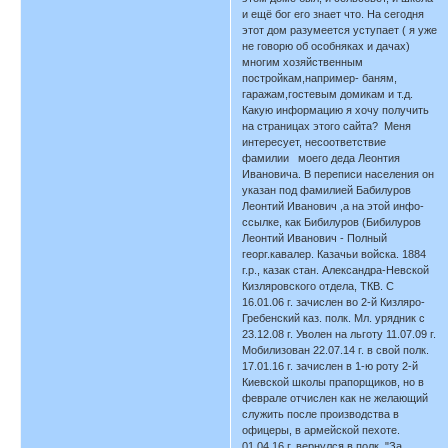
и ещё бог его знает что. На сегодня
этот дом разумеется уступает ( я уже
не говорю об особняках и дачах)
многим хозяйственным
постройкам,например- баням,
гаражам,гостевым домикам и т.д.
Какую информацию я хочу получить
на страницах этого сайта? Меня
интересует, несоответствие
фамилии моего деда Леонтия
Ивановича. В переписи населения он
указан под фамилией Бабилуров
Леонтий Иванович ,а на этой инфо-
ссылке, как Бибилуров (Бибилуров
Леонтий Иванович - Полный
георг.кавалер. Казачьи войска. 1884
г.р., казак стан. Александра-Невской
Кизляровского отдела, ТКВ. С
16.01.06 г. зачислен во 2-й Кизляро-
Гребенский каз. полк. Мл. урядник с
23.12.08 г. Уволен на льготу 11.07.09 г.
Мобилизован 22.07.14 г. в свой полк.
17.01.16 г. зачислен в 1-ю роту 2-й
Киевской школы прапорщиков, но в
феврале отчислен как не желающий
служить после производства в
офицеры, в армейской пехоте.
01.04.16 г. вернулся в полк. "За