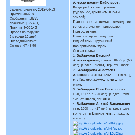
Александрович Бабилуров.
Во дворе 1 жилое строение
Зарегистрирован
: 2012-06-13
(турлучное, крыто камышом и
Приглашений:
0
землей).
Сообщений:
18773
Главное занятие семьи – земледелие,
Уважение:
[+274/-1]
вспомогательное – виноделие.
Позитив:
[+383/-3]
Православные.
Провел на форуме:
Казачьего происхождения.
2 месяца 16 дней
Последний визит:
Родной язык - грузинский.
Сегодня 07:48:56
Все приписаны здесь.
Состав семьи:
1.
Бабилуров Василий
Александрович
, хозяин, 1847 г.р. (50
лет), р. здесь, женат, тер. отс. казак.
2.
Бабилурова Анастасия
Алексеевна
, жена, 1852 г. р. (45 лет),
р. в Кизляре, замуж., не чит., при
муже.
3.
Бабилуров Исай Васильевич
,
сын, 1877 г. р. (20 лет), р. здесь, хол.,
чит., ст. школа, при отце.
4.
Бабилуров Андрей Васильевич
,
сын, 1880 г. р. (17 лет), р. здесь, хол.,
вр. отсут. в Кизляре, чит., ст. школа,
при отце.