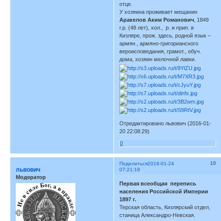
отце.
У хозяина проживает мещанин
Аракелов Аким Романович
, 1849
г.р. (48 лет), хол., р. и прип. в
Кизляре, прож. здесь, родной язык –
армян., армяно-григорианского
вероисповедания, грамот., обуч.
дома, хозяин мелочной лавки.
Отредактировано львович (2016-01-
20 22:08:29)
0
10
Поделиться
2016-01-24
львович
07:21:18
Модератор
Первая всеобщая перепись
населения Российской Империи
1897 г.
Терская область, Кизлярский отдел,
станица Александро-Невская.