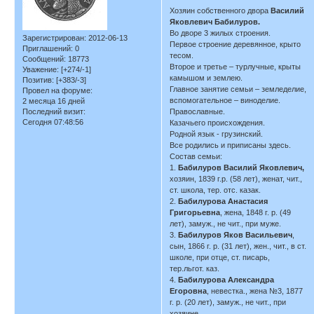
Хозяин собственного двора
Василий
Яковлевич Бабилуров.
Во дворе 3 жилых строения.
Зарегистрирован
: 2012-06-13
Первое строение деревянное, крыто
Приглашений:
0
тесом.
Сообщений:
18773
Второе и третье – турлучные, крыты
Уважение:
[+274/-1]
камышом и землею.
Позитив:
[+383/-3]
Главное занятие семьи – земледелие,
Провел на форуме:
вспомогательное – виноделие.
2 месяца 16 дней
Последний визит:
Православные.
Сегодня 07:48:56
Казачьего происхождения.
Родной язык - грузинский.
Все родились и приписаны здесь.
Состав семьи:
1.
Бабилуров Василий Яковлевич,
хозяин, 1839 г.р. (58 лет), женат, чит.,
ст. школа, тер. отс. казак.
2.
Бабилурова Анастасия
Григорьевна
, жена, 1848 г. р. (49
лет), замуж., не чит., при муже.
3.
Бабилуров Яков Васильевич
,
сын, 1866 г. р. (31 лет), жен., чит., в ст.
школе, при отце, ст. писарь,
тер.льгот. каз.
4.
Бабилурова Александра
Егоровна
, невестка., жена №3, 1877
г. р. (20 лет), замуж., не чит., при
хозяине.