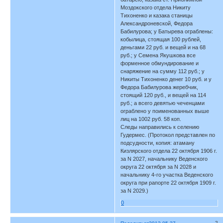
Моздокского отдела Никиту
Тихоненко и казака станицы
Александроневской, Федора
Бабилурова; у Батырева ограблены:
кобылица, стоящая 100 рублей,
деньгами 22 руб. и вещей и на 68
руб.; у Семена Якушкова все
форменное обмундирование и
снаряжение на сумму 112 руб.; у
Никиты Тихоненко денег 10 руб. и у
Федора Бабилурова жеребчик,
стоящий 120 руб., и вещей на 114
руб.; а всего девятью чеченцами
ограблено у поименованных выше
лиц на 1002 руб. 58 коп.
Следы направились к селению
Гудермес. (Протокол представлен по
подсудности, копия: атаману
Кизлярского отдела 22 октября 1906 г.
за N 2027, начальнику Веденского
округа 22 октября за N 2028 и
начальнику 4-го участка Веденского
округа при рапорте 22 октября 1909 г.
за N 2029.)
0
2