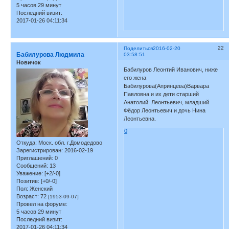
5 часов 29 минут
Последний визит:
2017-01-26 04:11:34
22
Поделиться
2016-02-20
Бабилурова Людмила
03:58:51
Новичок
Бабилуров Леонтий Иванович, ниже
его жена
Бабилурова(Апринцева)Варвара
Павловна и их дети старший
Анатолий Леонтьевич, младший
Фёдор Леонтьевич и дочь Нина
Леонтьевна.
0
Откуда:
Моск. обл. г.Домодедово
Зарегистрирован
: 2016-02-19
Приглашений:
0
Сообщений:
13
Уважение:
[+2/-0]
Позитив:
[+0/-0]
Пол:
Женский
Возраст:
72
[1953-09-07]
Провел на форуме:
5 часов 29 минут
Последний визит:
2017-01-26 04:11:34