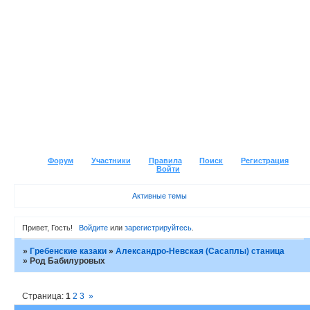
Форум
Участники
Правила
Поиск
Регистрация
Войти
Активные темы
Привет, Гость!
Войдите
или
зарегистрируйтесь
.
»
Гребенские казаки
»
Александро-Невская (Сасаплы) станица
»
Род Бабилуровых
Страница:
1
2
3
»