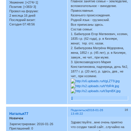
Главное занятие семьи – земледелие,
Уважение:
[+274/-1]
вспомогательное – виноделие.
Позитив:
[+383/-3]
Православные.
Провел на форуме:
Казачьего происхождения.
2 месяца 16 дней
Последний визит:
Родной язык - грузинский.
Сегодня 07:48:56
Все приписаны здесь.
Состав семьи:
1. Бабилуров Егор Матвеевич, хозяин,
1835 г.р. (62 года), р. в Кизляре,
женат, тер. отс. казак.
2. Бабилурова Матрёна Фёдоровна,
жена, 1852 г. р. (45 лет), р. в Кизляре,
замуж., не чит., при муже.
3. Шелкозаводского Мария
Константиновна, падчерица, дочь №2,
1877 г. р. (20 лет), р. здесь, дев., не
чит., при хозяине.
0
16
Поделиться
2016-01-26
Наталья77
13:46:22
Новичок
Здравствуйте...мне очень приятно
Зарегистрирован
: 2016-01-26
что создан такой сайт...случайно на
Приглашений:
0