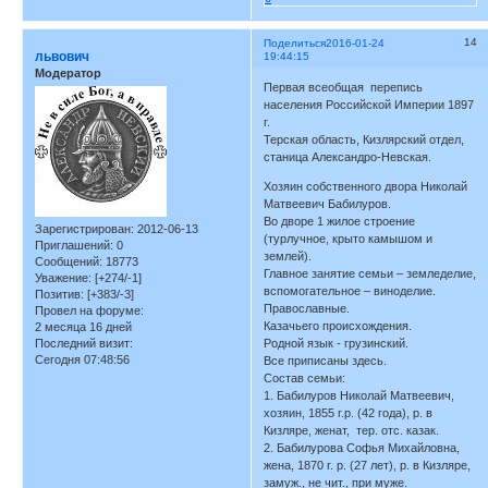
14
Поделиться
2016-01-24
львович
19:44:15
Модератор
Первая всеобщая перепись
населения Российской Империи 1897
г.
Терская область, Кизлярский отдел,
станица Александро-Невская.
Хозяин собственного двора Николай
Матвеевич Бабилуров.
Во дворе 1 жилое строение
Зарегистрирован
: 2012-06-13
(турлучное, крыто камышом и
Приглашений:
0
землей).
Сообщений:
18773
Главное занятие семьи – земледелие,
Уважение:
[+274/-1]
вспомогательное – виноделие.
Позитив:
[+383/-3]
Православные.
Провел на форуме:
Казачьего происхождения.
2 месяца 16 дней
Последний визит:
Родной язык - грузинский.
Сегодня 07:48:56
Все приписаны здесь.
Состав семьи:
1. Бабилуров Николай Матвеевич,
хозяин, 1855 г.р. (42 года), р. в
Кизляре, женат, тер. отс. казак.
2. Бабилурова Софья Михайловна,
жена, 1870 г. р. (27 лет), р. в Кизляре,
замуж., не чит., при муже.