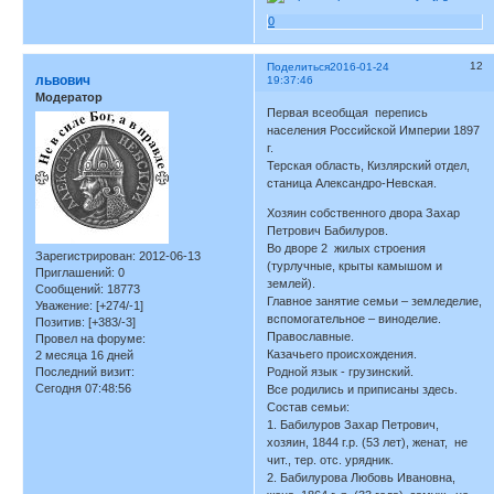
0
12
Поделиться
2016-01-24
львович
19:37:46
Модератор
Первая всеобщая перепись
населения Российской Империи 1897
г.
Терская область, Кизлярский отдел,
станица Александро-Невская.
Хозяин собственного двора Захар
Петрович Бабилуров.
Во дворе 2 жилых строения
Зарегистрирован
: 2012-06-13
(турлучные, крыты камышом и
Приглашений:
0
землей).
Сообщений:
18773
Главное занятие семьи – земледелие,
Уважение:
[+274/-1]
вспомогательное – виноделие.
Позитив:
[+383/-3]
Православные.
Провел на форуме:
Казачьего происхождения.
2 месяца 16 дней
Последний визит:
Родной язык - грузинский.
Сегодня 07:48:56
Все родились и приписаны здесь.
Состав семьи:
1. Бабилуров Захар Петрович,
хозяин, 1844 г.р. (53 лет), женат, не
чит., тер. отс. урядник.
2. Бабилурова Любовь Ивановна,