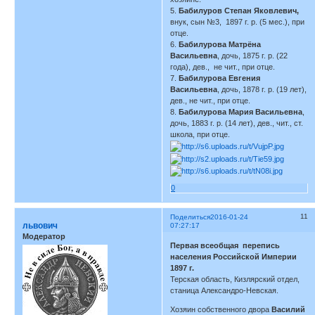
5.
Бабилуров Степан Яковлевич,
внук, сын №3, 1897 г. р. (5 мес.), при
отце.
6.
Бабилурова Матрёна
Васильевна
, дочь, 1875 г. р. (22
года), дев., не чит., при отце.
7.
Бабилурова Евгения
Васильевна
, дочь, 1878 г. р. (19 лет),
дев., не чит., при отце.
8.
Бабилурова Мария Васильевна
,
дочь, 1883 г. р. (14 лет), дев., чит., ст.
школа, при отце.
0
11
Поделиться
2016-01-24
львович
07:27:17
Модератор
Первая всеобщая перепись
населения Российской Империи
1897 г.
Терская область, Кизлярский отдел,
станица Александро-Невская.
Хозяин собственного двора
Василий