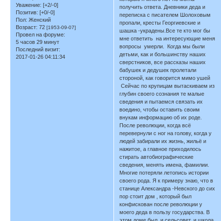
Уважение:
[+2/-0]
получить ответа. Дневники деда и
Позитив:
[+0/-0]
переписка с писателем Шолоховым
Пол:
Женский
пропали, кресты Георгиевские и
Возраст:
72
[1953-09-07]
шашка -украдены.Все те кто мог бы
Провел на форуме:
мне ответить на интересующие меня
5 часов 29 минут
вопросы умерли. Когда мы были
Последний визит:
детьми, как и большинству наших
2017-01-26 04:11:34
сверстников, все рассказы наших
бабушек и дедушек пролетали
стороной, как говорится мимо ушей
Сейчас по крупицам вытаскиваем из
глубин своего сознания те малые
сведения и пытаемся связать их
воедино, чтобы оставить своим
внукам информацию об их роде.
После революции, когда всё
перевернули с ног на голову, когда у
людей забирали их жизнь, жильё и
нажитое, а главное приходилось
стирать автобиографические
сведения, менять имена, фамилии.
Многие потеряли летопись истории
своего рода. Я к примеру знаю, что в
станице Александра -Невского до сих
пор стоит дом , который был
конфискован после революции у
моего деда в пользу государства. В
этом доме был, и сельсовет, и школа