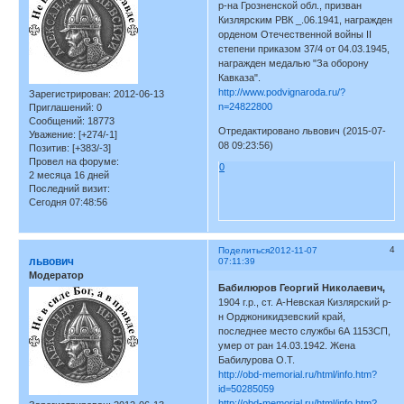
р-на Грозненской обл., призван
Кизлярским РВК _.06.1941, награжден
орденом Отечественной войны II
степени приказом 37/4 от 04.03.1945,
награжден медалью "За оборону
Кавказа".
http://www.podvignaroda.ru/?
Зарегистрирован
: 2012-06-13
n=24822800
Приглашений:
0
Сообщений:
18773
Отредактировано львович (2015-07-
Уважение:
[+274/-1]
08 09:23:56)
Позитив:
[+383/-3]
Провел на форуме:
0
2 месяца 16 дней
Последний визит:
Сегодня 07:48:56
4
Поделиться
2012-11-07
львович
07:11:39
Модератор
Бабилюров Георгий Николаевич,
1904 г.р., ст. А-Невская Кизлярский р-
н Орджоникидзевский край,
последнее место службы 6А 1153СП,
умер от ран 14.03.1942. Жена
Бабилурова О.Т.
http://obd-memorial.ru/html/info.htm?
id=50285059
http://obd-memorial.ru/html/info.htm?