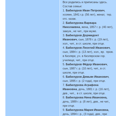
Все родились и приписаны здесь.
Состав семьи:
1.
Бабилуров Иван Петрович
,
хозяин, 1841 г.р. (56 лет), женат, тер.
отс. казак.
2.
Бабилурова Варвара
Николаевна
, жена, 1857 г. р. (40 лет),
замуж., не чит., при муже.
3.
Бабилуров Дормидонт
Иванович
, сын, 1878 г. р. (19 лет),
хол., чит., в ст. школе, при отце.
4.
Бабилуров Леонтий Иванович
,
сын, 1884 г. р. (13 лет), хол., вр. прож.
в Кизляре, уч. в Кизлярском гор.
училище, чит., при отце.
5.
Бабилуров Фёдор Иванович
,
сын, 1887 г. р. (10 лет), чит., в ст.
школе, при отце.
6.
Бабилуров Демьян Иванович
,
сын, 1895 г. р. (2 года), при отце.
7.
Бабилурова Аграфена
Ивановна
, дочь, 1881 г. р. (16 лет),
дев., чит., в ст. школе, при отце.
8.
Бабилурова Нина Ивановна,
дочь, 1889 г. р. (8 лет), дев., не чит.,
при отце.
9.
Бабилурова Мария Ивановна
,
дочь, 1894 г. р., (3 года), дев., при