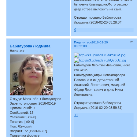
бы очень благодарна.Фотографию
деда готова выложить на сайт.
Отредактировано Бабилурова
Людмила (2016-02-20 03:28:34)
0
21
Поделиться
2016-02-20
Бабилурова Людмила
03:55:03
Новичок
Бабилуров Леонтий Иванович, ниже
его жена
Бабилурова(Апринцева)Варвара
Павловна и их дети старший
Анатолий Леонтьевич, младший
Фёдор Леонтьевич и дочь Нина
Леонтьевна.
Откуда:
Моск. обл. г.Домодедово
Отредактировано Бабилурова
Зарегистрирован
: 2016-02-19
Людмила (2016-02-20 03:59:31)
Приглашений:
0
Сообщений:
13
+1
Уважение:
[+2/-0]
Позитив:
[+0/-0]
Пол:
Женский
Возраст:
72
[1953-09-07]
Провел на форуме: