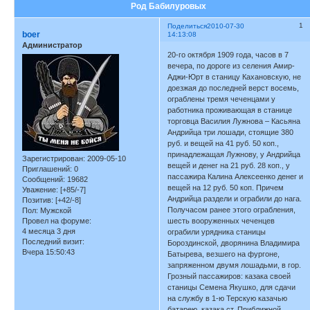
Род Бабилуровых
1
Поделиться
2010-07-30
boer
14:13:08
Администратор
20-го октября 1909 года, часов в 7
вечера, по дороге из селения Амир-
Аджи-Юрт в станицу Кахановскую, не
доезжая до последней верст восемь,
ограблены тремя чеченцами у
работника проживающая в станице
торговца Василия Лужнова – Касьяна
Андрийца три лошади, стоящие 380
руб. и вещей на 41 руб. 50 коп.,
принадлежащая Лужнову, у Андрийца
Зарегистрирован
: 2009-05-10
вещей и денег на 21 руб. 28 коп., у
Приглашений:
0
пассажира Калина Алексеенко денег и
Сообщений:
19682
вещей на 12 руб. 50 коп. Причем
Уважение:
[+85/-7]
Андрийца раздели и ограбили до нага.
Позитив:
[+42/-8]
Получасом ранее этого ограбления,
Пол:
Мужской
Провел на форуме:
шесть вооруженных чеченцев
4 месяца 3 дня
ограбили урядника станицы
Последний визит:
Бороздинской, дворянина Владимира
Вчера 15:50:43
Батырева, везшего на фургоне,
запряженном двумя лошадьми, в гор.
Грозный пассажиров: казака своей
станицы Семена Якушко, для сдачи
на службу в 1-ю Терскую казачью
батарею, казака ст. Приближной