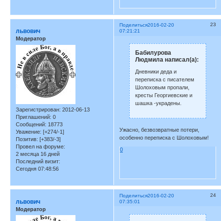
23
Поделиться
2016-02-20
львович
07:21:21
Модератор
Бабилурова
Людмила написал(а):
Дневники деда и
переписка с писателем
Шолоховым пропали,
кресты Георгиевские и
шашка -украдены.
Зарегистрирован
: 2012-06-13
Приглашений:
0
Сообщений:
18773
Ужасно, безвозвратные потери,
Уважение:
[+274/-1]
особенно переписка с Шолоховым!
Позитив:
[+383/-3]
Провел на форуме:
0
2 месяца 16 дней
Последний визит:
Сегодня 07:48:56
24
Поделиться
2016-02-20
львович
07:35:01
Модератор