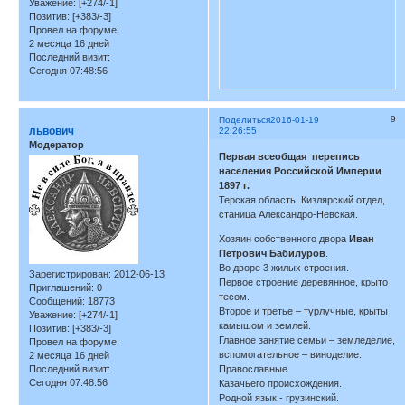
Уважение:
[+274/-1]
Позитив:
[+383/-3]
Провел на форуме:
2 месяца 16 дней
Последний визит:
Сегодня 07:48:56
9
Поделиться
2016-01-19
львович
22:26:55
Модератор
Первая всеобщая перепись
населения Российской Империи
1897 г.
Терская область, Кизлярский отдел,
станица Александро-Невская.
Хозяин собственного двора
Иван
Петрович Бабилуров
.
Во дворе 3 жилых строения.
Зарегистрирован
: 2012-06-13
Первое строение деревянное, крыто
Приглашений:
0
тесом.
Сообщений:
18773
Второе и третье – турлучные, крыты
Уважение:
[+274/-1]
камышом и землей.
Позитив:
[+383/-3]
Главное занятие семьи – земледелие,
Провел на форуме:
вспомогательное – виноделие.
2 месяца 16 дней
Последний визит:
Православные.
Сегодня 07:48:56
Казачьего происхождения.
Родной язык - грузинский.