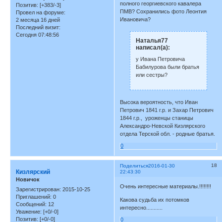
полного георгиевского кавалера
Позитив:
[+383/-3]
ПМВ? Сохранились фото Леонтия
Провел на форуме:
Ивановича?
2 месяца 16 дней
Последний визит:
Сегодня 07:48:56
Наталья77
написал(а):
у Ивана Петровича
Бабилурова были братья
или сестры?
Высока вероятность, что Иван
Петрович 1841 г.р. и Захар Петрович
1844 г.р., уроженцы станицы
Александро-Невской Кизлярского
отдела Терской обл. - родные братья.
0
18
Поделиться
2016-01-30
Кизлярский
22:43:30
Новичок
Очень интересные материалы.!!!!!!!!
Зарегистрирован
: 2015-10-25
Приглашений:
0
Какова судьба их потомков
Сообщений:
12
интересно...........
Уважение:
[+0/-0]
Позитив:
[+0/-0]
0