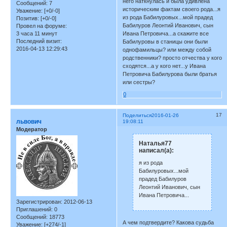
него наткнулась и была удивлена
Сообщений:
7
историческим фактам своего рода...я
Уважение:
[+0/-0]
из рода Бабилуровых...мой прадед
Позитив:
[+0/-0]
Бабилуров Леонтий Иванович, сын
Провел на форуме:
3 часа 11 минут
Ивана Петровича...а скажите все
Последний визит:
Бабилуровы в станицы они были
2016-04-13 12:29:43
однофамильцы? или между собой
родственники? просто отчества у кого
сходятся...а у кого нет...у Ивана
Петровича Бабилурова были братья
или сестры?
0
17
Поделиться
2016-01-26
львович
19:08:11
Модератор
Наталья77
написал(а):
я из рода
Бабилуровых...мой
прадед Бабилуров
Леонтий Иванович, сын
Ивана Петровича...
Зарегистрирован
: 2012-06-13
Приглашений:
0
Сообщений:
18773
А чем подтвердите? Какова судьба
Уважение:
[+274/-1]