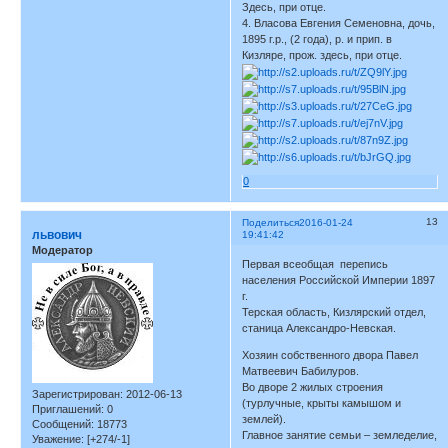
Здесь, при отце.
4. Власова Евгения Семеновна, дочь,
1895 г.р., (2 года), р. и прип. в
Кизляре, прож. здесь, при отце.
0
13
Поделиться
2016-01-24
львович
19:41:42
Модератор
Первая всеобщая перепись
населения Российской Империи 1897
г.
Терская область, Кизлярский отдел,
станица Александро-Невская.
Хозяин собственного двора Павел
Матвеевич Бабилуров.
Во дворе 2 жилых строения
Зарегистрирован
: 2012-06-13
(турлучные, крыты камышом и
Приглашений:
0
землей).
Сообщений:
18773
Главное занятие семьи – земледелие,
Уважение:
[+274/-1]