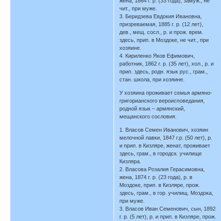
жена, 1864 г. р. (33 года), замуж., не
чит., при муже.
3. Беридзева Евдокия Ивановна,
призреваемая, 1885 г. р. (12 лет),
дев., мещ. сосл., р. и прож. врем.
здесь, прип. в Моздоке, не чит., при
хозяине.
4. Кириленко Яков Ефимович,
работник, 1862 г. р. (35 лет), хол., р. и
прип. здесь, родн. язык рус., грам.,
стан. школа, при хозяине.
У хозяина проживает семья армяно-
григорианского вероисповедания,
родной язык – армянский,
мещанского сословия.
1. Власов Семен Иванович, хозяин
мелочной лавки, 1847 г.р. (50 лет), р.
и прип. в Кизляре, женат, проживает
здесь, грам., в городск. училище
Кизляра.
2. Власова Розалия Герасимовна,
жена, 1874 г. р. (23 года), р. в
Моздоке, прип. в Кизляре, прож.
здесь, грам., в гор. училищ. Моздока,
при муже.
3. Власов Иван Семенович, сын, 1892
г. р. (5 лет), р. и прип. в Кизляре, прож.