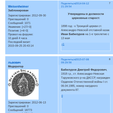
7
Поделиться
2014-04-12
Weisenheimer
21:29:54
Заблокирован
Утверждены в должности
Зарегистрирован
: 2012-09-30
церковных старост:
Приглашений:
0
Сообщений:
1071
1898 год - к Троицкой церкви ст.
Уважение:
[+27/-0]
Александро-Невской отставной казак
Позитив:
[+4/-0]
Иван Бабилуров
на 1-е трехлетие с
Провел на форуме:
10 дней 4 часа
13 мая
Последний визит:
+1
2015-09-25 20:43:14
8
Поделиться
2015-07-08
львович
09:29:56
Модератор
Бабилуров Дмитрий Федорович
,
1918 г.р., ст. Александро-Невская
Тарумовского р-на ДАССР, награжден
Орденом Отечественной войны I ст.
06.04.1985, номер нагрдного
документа 87.
0
Зарегистрирован
: 2012-06-13
Приглашений:
0
Сообщений:
18773