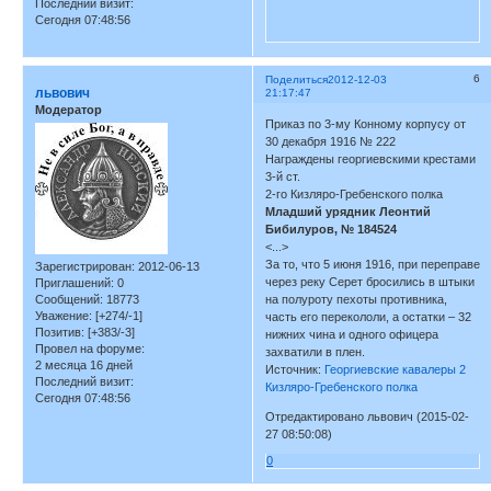
Последний визит:
Сегодня 07:48:56
6
Поделиться
2012-12-03
львович
21:17:47
Модератор
Приказ по 3-му Конному корпусу от
30 декабря 1916 № 222
Награждены георгиевскими крестами
3-й ст.
2-го Кизляро-Гребенского полка
Младший урядник Леонтий
Бибилуров, № 184524
<...>
За то, что 5 июня 1916, при переправе
Зарегистрирован
: 2012-06-13
через реку Серет бросились в штыки
Приглашений:
0
Сообщений:
18773
на полуроту пехоты противника,
Уважение:
[+274/-1]
часть его перекололи, а остатки – 32
Позитив:
[+383/-3]
нижних чина и одного офицера
Провел на форуме:
захватили в плен.
2 месяца 16 дней
Источник:
Георгиевские кавалеры 2
Последний визит:
Кизляро-Гребенского полка
Сегодня 07:48:56
Отредактировано львович (2015-02-
27 08:50:08)
0