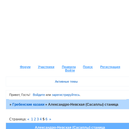
Форум
Участники
Правила
Поиск
Регистрация
Войти
Активные темы
Привет, Гость!
Войдите
или
зарегистрируйтесь
.
»
Гребенские казаки
»
Александро-Невская (Сасаплы) станица
Страница:
«
1
2
3
4
5
6
»
Александро-Невская (Сасаплы) станица