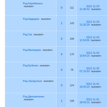
Род Коробкиных
львович
2012-11-03
0
111
12:36:42
львович
Род Кадацких
львович
2012-11-03
1
143
12:20:29
львович
Род Гак
львович
2012-11-03
0
168
11:54:06
львович
Род Винницких
львович
2012-11-02
0
170
10:54:15
львович
Род Бубенко
львович
2012-11-02
0
78
07:10:53
львович
Род Загорулько
львович
2012-11-01
0
124
19:43:23
львович
Род Дмитриченко
львович
2012-11-01
1
108
18:43:12
львович