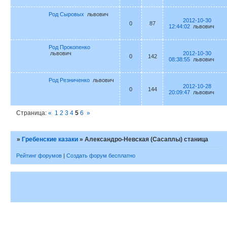
Род Сыровых
львович
2012-10-30
0
87
12:44:02
львович
Род Прокопенко
львович
2012-10-30
0
142
08:38:55
львович
Род Резниченко
львович
2012-10-28
0
144
20:09:47
львович
Страница:
«
1
2
3
4
5
6
»
»
Гребенские казаки
»
Александро-Невская (Сасаплы) станица
Рейтинг форумов
|
Создать форум бесплатно