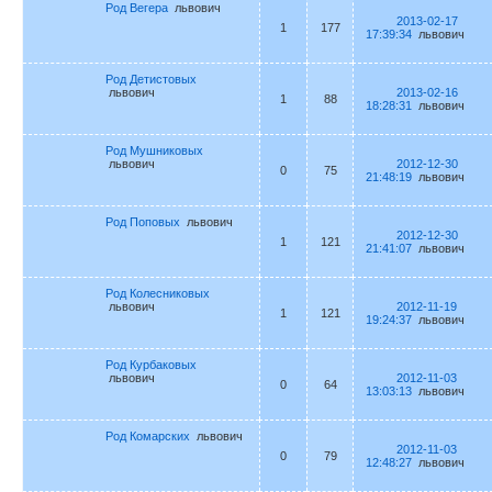
Род Вегера
львович
2013-02-17
1
177
17:39:34
львович
Род Детистовых
львович
2013-02-16
1
88
18:28:31
львович
Род Мушниковых
львович
2012-12-30
0
75
21:48:19
львович
Род Поповых
львович
2012-12-30
1
121
21:41:07
львович
Род Колесниковых
львович
2012-11-19
1
121
19:24:37
львович
Род Курбаковых
львович
2012-11-03
0
64
13:03:13
львович
Род Комарских
львович
2012-11-03
0
79
12:48:27
львович