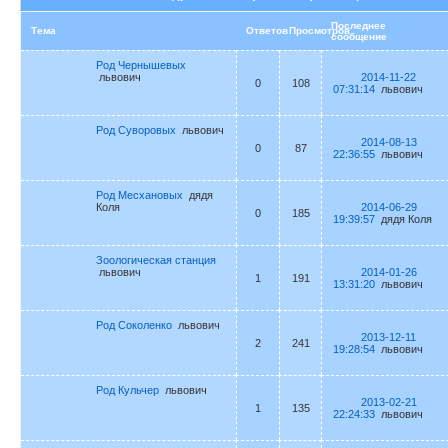
Последнее
Тема
Ответов
Просмотров
сообщение
Род Чернышевых
львович
2014-11-22
0
108
07:31:14
львович
Род Суворовых
львович
2014-08-13
0
87
22:36:55
львович
Род Месхановых
дядя
Коля
2014-06-29
0
185
19:39:57
дядя Коля
Зоологическая станция
львович
2014-01-26
1
191
13:31:20
львович
Род Соколенко
львович
2013-12-11
2
241
19:28:54
львович
Род Кульчер
львович
2013-02-21
1
135
22:24:33
львович