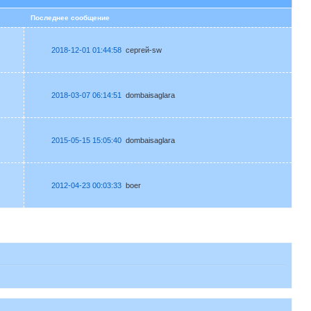
в
Последнее сообщение
2018-12-01 01:44:58
сергей-sw
2018-03-07 06:14:51
dombaisaglara
2015-05-15 15:05:40
dombaisaglara
2012-04-23 00:03:33
boer