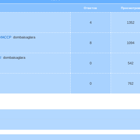
Ответов
Просмотро
4
1352
 ЧИАССР
dombaisaglara
8
1094
!
dombaisaglara
0
542
0
762