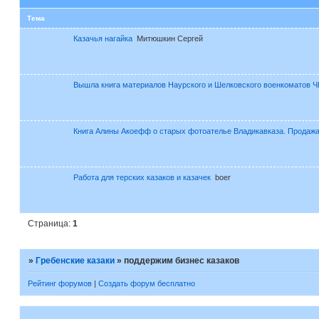
Тема
Казачья нагайка
Митюшкин Сергей
Вышла книга материалов Наурского и Шелковского военкоматов
Книга Алины Акоефф о старых фотоателье Владикавказа. Продажа
Работа для терских казаков и казачек
boer
Страница:
1
»
Гребенские казаки
»
поддержим бизнес казаков
Рейтинг форумов
|
Создать форум бесплатно