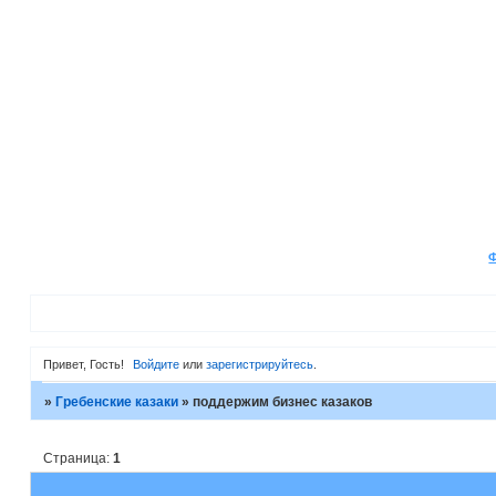
Привет, Гость!
Войдите
или
зарегистрируйтесь
.
»
Гребенские казаки
»
поддержим бизнес казаков
Страница:
1