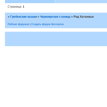
Страница:
1
»
Гребенские казаки
»
Черноярская станица
»
Род Хатаевых
Рейтинг форумов
|
Создать форум бесплатно