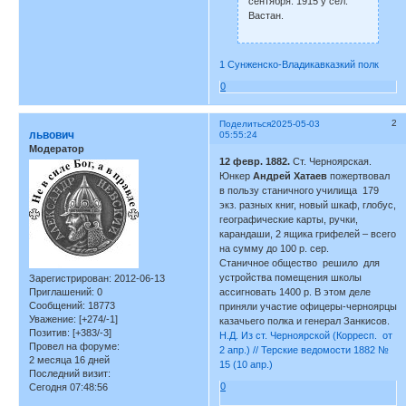
сентября. 1915 у сел.
Вастан.
1 Сунженско-Владикавказкий полк
0
2
Поделиться
2025-05-03
львович
05:55:24
Модератор
12 февр. 1882.
Ст. Черноярская.
Юнкер
Андрей Хатаев
пожертвовал
в пользу станичного училища 179
экз. разных книг, новый шкаф, глобус,
географические карты, ручки,
карандаши, 2 ящика грифелей – всего
на сумму до 100 р. сер.
Станичное общество решило для
устройства помещения школы
Зарегистрирован
: 2012-06-13
ассигновать 1400 р. В этом деле
Приглашений:
0
Сообщений:
18773
приняли участие офицеры-черноярцы
Уважение:
[+274/-1]
казачьего полка и генерал Занкисов.
Позитив:
[+383/-3]
Н.Д. Из ст. Черноярской (Корресп. от
Провел на форуме:
2 апр.) // Терские ведомости 1882 №
2 месяца 16 дней
15 (10 апр.)
Последний визит:
0
Сегодня 07:48:56