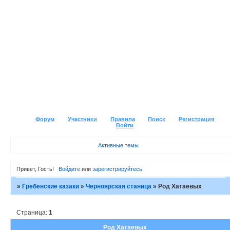
Форум
Участники
Правила
Поиск
Регистрация
Войти
Активные темы
Привет, Гость!
Войдите
или
зарегистрируйтесь
.
»
Гребенские казаки
»
Черноярская станица
»
Род Хатаевых
Страница:
1
Род Хатаевых