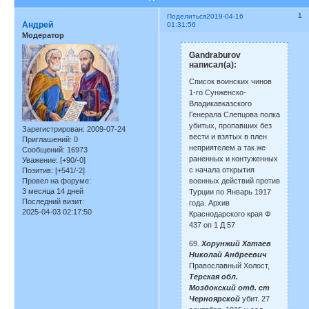
1
Поделиться
2019-04-16
Андрей
01:31:56
Модератор
Gandraburov
написал(а):
Список воинских чинов
1-го Сунженско-
Владикавказского
Генерала Слепцова полка
убитых, пропавших без
Зарегистрирован
: 2009-07-24
вести и взятых в плен
Приглашений:
0
неприятелем а так же
Сообщений:
16973
раненных и контуженных
Уважение:
[+90/-0]
с начала открытия
Позитив:
[+541/-2]
военных действий против
Провел на форуме:
3 месяца 14 дней
Турции по Январь 1917
Последний визит:
года. Архив
2025-04-03 02:17:50
Краснодарского края Ф
437 оп 1 Д 57
69.
Хорунжий Хатаев
Николай Андреевич
Православный Холост,
Терская обл.
Моздокский отд. ст
Черноярской
убит. 27