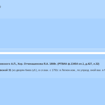
2
овского А.П., Хор. Отченашенова Я.А. 1808г. (РГВИА ф.13454 оп.1, д.427, л.32)
вской 31
(из дворян Киев.губ.), в сл.вах. с 1791г. в Легион.ком., по упразд. оной вах. в