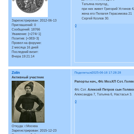
Татьяна полугод.,
при них живет Григорий Устинов 4
жена его Пелагея Герасимова 21
Сергей Козлов 30.
Зарегистрирован
: 2012-06-13
Приглашений:
0
0
Сообщений:
18766
Уважение:
[+274/-1]
Позитив:
[+383/-3]
Провел на форуме:
2 месяца 16 дней
Последний визит:
Вчера 19:21:14
Zolin
Поделиться
2025-06-16 17:28:28
Активный участник
Рапорты нач., Ф/с Моз.КП Сот. Голях
Ф/с Сот.
Алексей Петров сын Голяхо
Александра 7, Татьяна 6, Настасья 3.
0
Откуда:
г.Москва
Зарегистрирован
: 2015-12-23