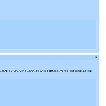
3
 Моз.КП с 1799г., Сот. с 1800г., женат на ротм.доч. Ульяне Андреевой, дочери: