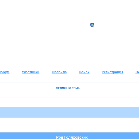
Форум
Участники
Правила
Поиск
Регистрация
В
Активные темы
Род Голяховских