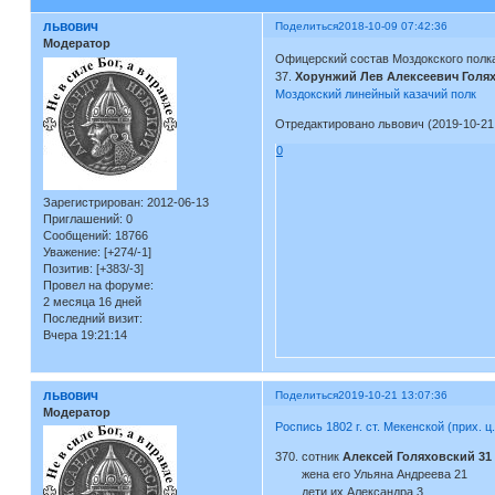
львович
Поделиться
2018-10-09 07:42:36
Модератор
Офицерский состав Моздокского полка
37.
Хорунжий Лев Алексеевич Голя
Моздокский линейный казачий полк
Отредактировано львович (2019-10-21 
0
Зарегистрирован
: 2012-06-13
Приглашений:
0
Сообщений:
18766
Уважение:
[+274/-1]
Позитив:
[+383/-3]
Провел на форуме:
2 месяца 16 дней
Последний визит:
Вчера 19:21:14
львович
Поделиться
2019-10-21 13:07:36
Модератор
Роспись 1802 г. ст. Мекенской (прих. ц
370. сотник
Алексей Голяховский 31
жена его Ульяна Андреева 21
дети их Александра 3