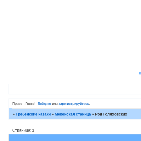
Привет, Гость!
Войдите
или
зарегистрируйтесь
.
»
Гребенские казаки
»
Мекенская станица
»
Род Голяховских
Страница:
1