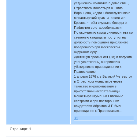
уединенной комнатке в доме свящ.
Страстного монастыря о. Нила
Воронцева, ходил к богослужению в
монастырский храм, а также и в
Кремль, чтобы слушать беседы о.
Пафнутия со старообрядцами.
По окончанию курса университета со
степенью кандидата поступил на
должность помощника присяжного
поверенного при московском
окружном суде.
Достигнув зрелых лет (28) и получив
ученую степень, он пришел к
убеждению о присоединении к
Православию.
1 апреля 1876 г. в Великий Четверток
в Страстном монастыре через
таинство миропомазания в
присутствии настоятельницы
монастыря игуменьи Евгении с
сестрами и при посторонних
свидетелях Абрамов И.Г. был
присоединен к Православию...
+1
Страница:
1