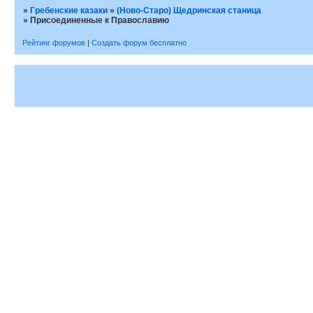
»
Гребенские казаки
»
(Ново-Старо) Щедринская станица
»
Присоединенные к Православию
Рейтинг форумов
|
Создать форум бесплатно