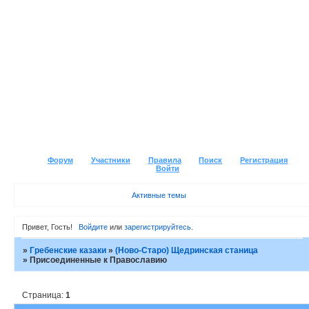
Форум
Участники
Правила
Поиск
Регистрация
Войти
Активные темы
Привет, Гость!
Войдите
или
зарегистрируйтесь
.
»
Гребенские казаки
»
(Ново-Старо) Щедринская станица
»
Присоединенные к Православию
Страница:
1