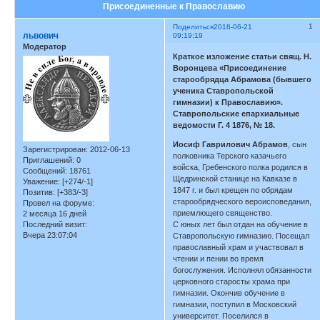
Присоединенные к Православию
1
Поделиться
2018-06-21
львович
09:19:19
Модератор
Краткое изложение статьи свящ. Н.
Воронцева «Присоединение
старообрядца Абрамова (бывшего
ученика Ставропольской
гимназии) к Православию».
Ставропольские епархиальные
ведомости Г. 4 1876, № 18.
Иосиф Гаврилович Абрамов
, сын
Зарегистрирован
: 2012-06-13
полковника Терского казачьего
Приглашений:
0
войска, Гребенского полка родился в
Сообщений:
18761
Щедринской станице на Кавказе в
Уважение:
[+274/-1]
1847 г. и был крещен по обрядам
Позитив:
[+383/-3]
старообрядческого вероисповедания,
Провел на форуме:
приемлющего священство.
2 месяца 16 дней
Последний визит:
С юных лет был отдан на обучение в
Вчера 23:07:04
Ставропольскую гимназию. Посещал
православный храм и участвовал в
чтении и пении во время
богослужения. Исполнял обязанности
церковного старосты храма при
гимназии. Окончив обучение в
гимназии, поступил в Московский
университет. Поселился в