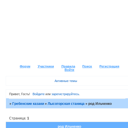
Форум
Участники
Правила
Поиск
Регистрация
Войти
Активные темы
Привет, Гость!
Войдите
или
зарегистрируйтесь
.
»
Гребенские казаки
»
Лысогорская станица
»
род Ильченко
Страница:
1
род Ильченко