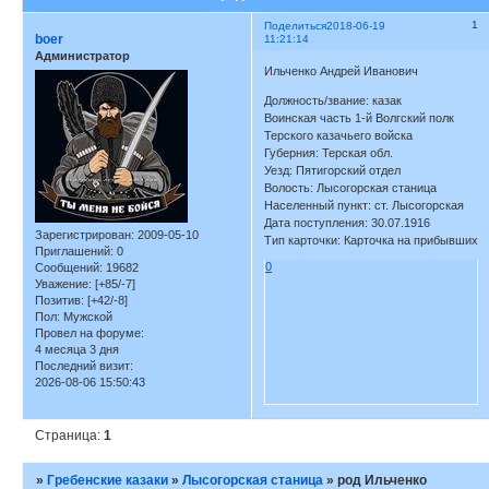
1
Поделиться
2018-06-19
boer
11:21:14
Администратор
Ильченко Андрей Иванович
Должность/звание: казак
Воинская часть 1-й Волгский полк
Терского казачьего войска
Губерния: Терская обл.
Уезд: Пятигорский отдел
Волость: Лысогорская станица
Населенный пункт: ст. Лысогорская
Дата поступления: 30.07.1916
Зарегистрирован
: 2009-05-10
Тип карточки: Карточка на прибывших
Приглашений:
0
0
Сообщений:
19682
Уважение:
[+85/-7]
Позитив:
[+42/-8]
Пол:
Мужской
Провел на форуме:
4 месяца 3 дня
Последний визит:
2026-08-06 15:50:43
Страница:
1
»
Гребенские казаки
»
Лысогорская станица
»
род Ильченко