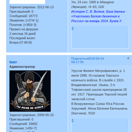
Ум. 24 сен. 1965 в Абандоне
(Франция). /4–63; 118/
Зарегистрирован
: 2012-06-13
Историк С. В. Волков. База данных
Приглашений:
0
Сообщений:
18773
«Участники Белого движения в
Уважение:
[+274/-1]
России» на январь 2014. Буква У.
Позитив:
[+383/-3]
0
Провел на форуме:
2 месяца 16 дней
Последний визит:
Вчера 07:48:56
4
Поделиться
2018-04-14
boer
09:17:55
Администратор
Урусов Филипп Митрофанович, р. 1
июля 1896. Из казаков Терского
казачьего войска. В службе с 1915.
Владикавказская (бывш. 2-я
Тифлисская) школа прапорщиков 28
окт. 1917. Прапорщик Терской пешей
запасной сотни.
В Вооруженных Силах Юга России.
Хорунжий. Жена Евгения Евгеньевна
(Бахчина). /532/
Зарегистрирован
: 2009-05-10
Приглашений:
0
0
Сообщений:
19682
Уважение:
[+85/-7]