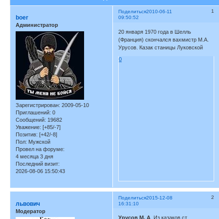
1
Поделиться
2010-06-11
boer
09:50:52
Администратор
20 января 1970 года в Шелль
(Франция) скончался вахмистр М.А.
Урусов. Казак станицы Луковской
0
Зарегистрирован
: 2009-05-10
Приглашений:
0
Сообщений:
19682
Уважение:
[+85/-7]
Позитив:
[+42/-8]
Пол:
Мужской
Провел на форуме:
4 месяца 3 дня
Последний визит:
2026-08-06 15:50:43
2
Поделиться
2015-12-08
львович
16:31:10
Модератор
Урусов М. А
. Из казаков ст.