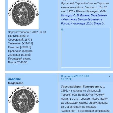
Луковской Терской области Терского
казачьего войска. Вахмистр. Ум. 25
янв. 1970 в Шелль (Франция). /109-
Историк С. В. Волков. База данных
«Участники Белого движения в
России» на январь 2014. Буква У
.
0
Зарегистрирован
: 2012-06-13
Приглашений:
0
Сообщений:
18773
Уважение:
[+274/-1]
Позитив:
[+383/-3]
Провел на форуме:
2 месяца 16 дней
Последний визит:
Вчера 07:48:56
3
Поделиться
2015-12-08
львович
16:32:36
Модератор
Урусова Мария Григорьевна,
р.
1895. Из казаков ст. Луковской
Терской обл. Во ВСЮР и Русской
Армии во 2-м Терском пешем полку
до эвакуации Крыма. Эвакуирована
из Севастополя на корабле
"Херсонес". В эмиграции во Франции.