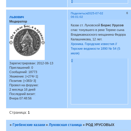
0
6
Поделиться
2025-07-02
львович
06:01:02
Модератор
Казак ст. Луковской
Борис Урусов
спас тонувшего в реке Тереке сына
Владикавказского мещанина Федора
Калашникова, 12 лет.
Хроника. Городские известия //
Терские ведомости 1890 № 54 (5
июля)
0
Зарегистрирован
: 2012-06-13
Приглашений:
0
Сообщений:
18773
Уважение:
[+274/-1]
Позитив:
[+383/-3]
Провел на форуме:
2 месяца 16 дней
Последний визит:
Вчера 07:48:56
Страница:
1
»
Гребенские казаки
»
Луковская станица
»
РОД УРУСОВЫХ