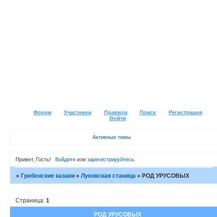
Форум
Участники
Правила
Поиск
Регистрация
Войти
Активные темы
Привет, Гость!
Войдите
или
зарегистрируйтесь
.
»
Гребенские казаки
»
Луковская станица
»
РОД УРУСОВЫХ
Страница:
1
РОД УРУСОВЫХ