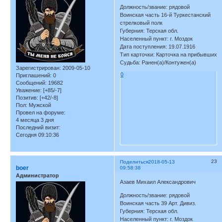
Должность/звание: рядовой
Воинская часть 16-й Туркестанский
стрелковый полк
Губерния: Терская обл.
Населенный пункт: г. Моздок
Дата поступления: 19.07.1916
Тип карточки: Карточка на прибывших
Судьба: Ранен(а)/Контужен(а)
Зарегистрирован
: 2009-05-10
0
Приглашений:
0
Сообщений:
19682
Уважение:
[+85/-7]
Позитив:
[+42/-8]
Пол:
Мужской
Провел на форуме:
4 месяца 3 дня
Последний визит:
Сегодня 09:10:36
23
Поделиться
2018-05-13
boer
09:58:38
Администратор
Азаев Михаил Александрович
Должность/звание: рядовой
Воинская часть 39 Арт. Дивиз.
Губерния: Терская обл.
Населенный пункт: г. Моздок