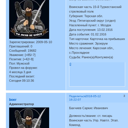
Воинская часть 15-й Туркестанский
стрелковый полк
Губерния: Терская обл.
Уезд: Пятигорский округ (отдел)
Населенный пункт: г. Моздок
Дата поступления: 13.02.1916
Дата события: 01.02.1916
Тип карточки: Карточка на прибывших
Зарегистрирован
: 2009-05-10
Место сражения: Эрзерум
Приглашений:
0
Место лечения: Карсская обл.,
Сообщений:
19682
с.Прохладное
Уважение:
[+85/-7]
Судьба: Ранен(а)/Контужен(а)
Позитив:
[+42/-8]
Пол:
Мужской
0
Провел на форуме:
4 месяца 3 дня
Последний визит:
Сегодня 09:10:36
3
Поделиться
2018-05-12
boer
16:22:07
Администратор
Бахчиев Саркис Иванович
Должность/звание: ст. писарь
Воинская часть Упр. Навтл. Этап.
Коменд.