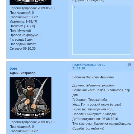
Судьба: Болен(льна)
0
Зарегистрирован
: 2009-05-10
Приглашений:
0
Сообщений:
19682
Уважение:
[+85/-7]
Позитив:
[+42/-8]
Пол:
Мужской
Провел на форуме:
4 месяца 3 дня
Последний визит:
Сегодня 09:10:36
18
Поделиться
2018-05-12
boer
21:39:20
Администратор
Бабакин Василий Иванович
Должность/звание: рядовой
Воинская часть 2 лаз. 3 Кавказск. стр.
див.
Губерния: Терская обл.
Уезд: Пятигорский округ (отдел)
Волость: Пятигорская вол.
Населенный пункт: г. Моздок
Дата поступления: 05.06.1916
Зарегистрирован
: 2009-05-10
Тип карточки: Карточка на прибывших
Приглашений:
0
Судьба: Болен(льна)
Сообщений:
19682