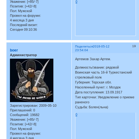
Уважение:
[+85/-7]
0
Позитив:
[+42/-8]
Пол:
Мужской
Провел на форуме:
4 месяца 3 дня
Последний визит:
Сегодня 09:10:36
19
Поделиться
2018-05-12
boer
23:54:04
Администратор
Артемов Захар Артем.
Должность/звание: рядовой
Воинская часть 16-й Туркестанский
стрелковый полк
Губерния: Терская обл.
Населенный пункт: г. Моздок
Дата поступления: 13.09.1917
Тип карточки: Уведомление о приеме
раненого
Зарегистрирован
: 2009-05-10
Судьба: Болен(льна)
Приглашений:
0
0
Сообщений:
19682
Уважение:
[+85/-7]
Позитив:
[+42/-8]
Пол:
Мужской
Провел на форуме:
4 месяца 3 дня