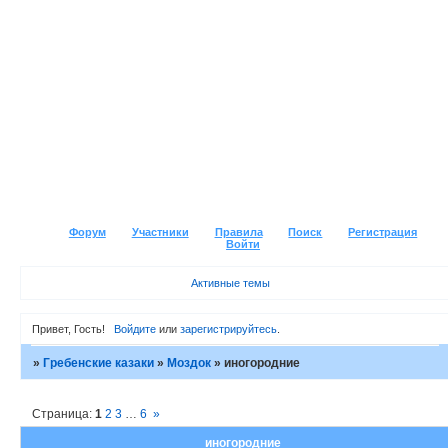
Форум
Участники
Правила
Поиск
Регистрация
Войти
Активные темы
Привет, Гость!
Войдите
или
зарегистрируйтесь
.
»
Гребенские казаки
»
Моздок
»
иногородние
Страница:
1
2
3
…
6
»
иногородние