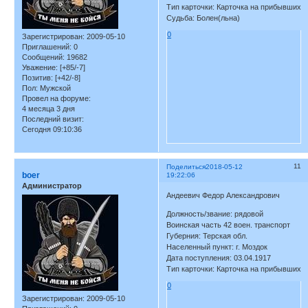
Тип карточки: Карточка на прибывших
Судьба: Болен(льна)
0
Зарегистрирован
: 2009-05-10
Приглашений:
0
Сообщений:
19682
Уважение:
[+85/-7]
Позитив:
[+42/-8]
Пол:
Мужской
Провел на форуме:
4 месяца 3 дня
Последний визит:
Сегодня 09:10:36
11
Поделиться
2018-05-12
boer
19:22:06
Администратор
Андеевич Федор Александрович
Должность/звание: рядовой
Воинская часть 42 воен. транспорт
Губерния: Терская обл.
Населенный пункт: г. Моздок
Дата поступления: 03.04.1917
Тип карточки: Карточка на прибывших
0
Зарегистрирован
: 2009-05-10