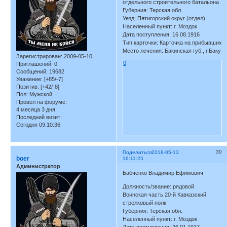
отдельного строительного батальона
Губерния: Терская обл.
Уезд: Пятигорский округ (отдел)
Населенный пункт: г. Моздок
Дата поступления: 16.08.1916
Тип карточки: Карточка на прибывших
Место лечения: Бакинская губ., г.Баку
Зарегистрирован
: 2009-05-10
0
Приглашений:
0
Сообщений:
19682
Уважение:
[+85/-7]
Позитив:
[+42/-8]
Пол:
Мужской
Провел на форуме:
4 месяца 3 дня
Последний визит:
Сегодня 09:10:36
30
Поделиться
2018-05-13
boer
16:11:25
Администратор
Бабченко Владимир Ефимович
Должность/звание: рядовой
Воинская часть 20-й Кавказский
стрелковый полк
Губерния: Терская обл.
Населенный пункт: г. Моздок