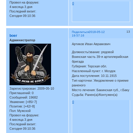
Провел на форуме:
0
4 месяца 3 дня
Последний визит:
Сегодня 09:10:36
13
Поделиться
2018-05-12
boer
19:57:16
Администратор
Артиков Иван Аврамович
Должность/звание: рядовой
Воинская часть 39-я артиллерийская
бригада
Губерния: Терская обл.
Населенный пункт: г. Моздок
Дата поступления: 10.11.1915
Тип карточки: Уведомление о приеме
раненого
Зарегистрирован
: 2009-05-10
Место лечения: Бакинская губ., г.Баку
Приглашений:
0
Судьба: Ранен(а)/Контужен(а)
Сообщений:
19682
Уважение:
[+85/-7]
0
Позитив:
[+42/-8]
Пол:
Мужской
Провел на форуме:
4 месяца 3 дня
Последний визит:
Сегодня 09:10:36