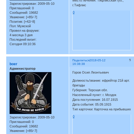
Место лечения: Тифлисская губ.,
Зарегистрирован
: 2009-05-10
г.Тифлис
Приглашений:
0
0
Сообщений:
19682
Уважение:
[+85/-7]
Позитив:
[+42/-8]
Пол:
Мужской
Провел на форуме:
4 месяца 3 дня
Последний визит:
Сегодня 09:10:36
5
Поделиться
2018-05-12
boer
16:38:38
Администратор
Горов Осип Леонтьевич
Должность/звание: ефрейтор 21й арт.
бригады
Губерния: Терская обл.
Населенный пункт: г. Моздок
Дата поступления: 16.07.1915
Дата события: 05.09.1915
Тип карточки: Карточка на прибывших
0
Зарегистрирован
: 2009-05-10
Приглашений:
0
Сообщений:
19682
Уважение:
[+85/-7]