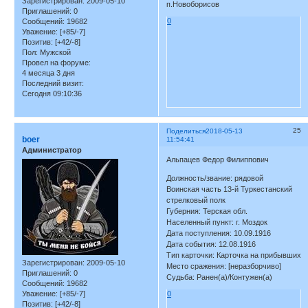
Зарегистрирован
: 2009-05-10
п.Новоборисов
Приглашений:
0
0
Сообщений:
19682
Уважение:
[+85/-7]
Позитив:
[+42/-8]
Пол:
Мужской
Провел на форуме:
4 месяца 3 дня
Последний визит:
Сегодня 09:10:36
25
Поделиться
2018-05-13
boer
11:54:41
Администратор
Альпацев Федор Филиппович
Должность/звание: рядовой
Воинская часть 13-й Туркестанский
стрелковый полк
Губерния: Терская обл.
Населенный пункт: г. Моздок
Дата поступления: 10.09.1916
Дата события: 12.08.1916
Тип карточки: Карточка на прибывших
Зарегистрирован
: 2009-05-10
Место сражения: [неразборчиво]
Приглашений:
0
Судьба: Ранен(а)/Контужен(а)
Сообщений:
19682
Уважение:
[+85/-7]
0
Позитив:
[+42/-8]