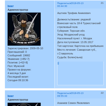
21
Поделиться
2018-05-13
boer
00:44:30
Администратор
Аштнюк Трофим Аникеевич
Должность/звание: рядовой
Воинская часть 18-й Туркестанский
стрелковый полк
Губерния: Терская обл.
Уезд: Моздокский уезд
Населенный пункт: г. Моздок
Дата поступления: 13.05.1917
Тип карточки: Карточка на прибывших
Зарегистрирован
: 2009-05-10
Место лечения: Самарская губ.,
Приглашений:
0
г.Ставрополь
Сообщений:
19682
Судьба: Болен(льна)
Уважение:
[+85/-7]
Позитив:
[+42/-8]
0
Пол:
Мужской
Провел на форуме:
4 месяца 3 дня
Последний визит:
Сегодня 09:10:36
22
Поделиться
2018-05-13
boer
09:55:33
Администратор
Азаниев Семен Яковлевич