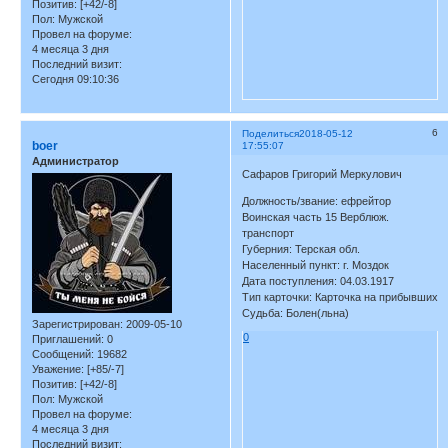
Позитив:
[+42/-8]
Пол:
Мужской
Провел на форуме:
4 месяца 3 дня
Последний визит:
Сегодня 09:10:36
6
Поделиться
2018-05-12
boer
17:55:07
Администратор
Сафаров Григорий Меркулович
Должность/звание: ефрейтор
Воинская часть 15 Верблюж.
транспорт
Губерния: Терская обл.
Населенный пункт: г. Моздок
Дата поступления: 04.03.1917
Тип карточки: Карточка на прибывших
Судьба: Болен(льна)
Зарегистрирован
: 2009-05-10
0
Приглашений:
0
Сообщений:
19682
Уважение:
[+85/-7]
Позитив:
[+42/-8]
Пол:
Мужской
Провел на форуме:
4 месяца 3 дня
Последний визит: