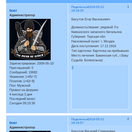
1
Поделиться
2018-05-12
boer
16:19:20
Администратор
Бахутов Егор Васильевич
Должность/звание: рядовой 7го
Кавказского запасного батальона
Губерния: Терская обл.
Населенный пункт: г. Моздок
Дата поступления: 17.12.1916
Тип карточки: Карточка на прибывших
Место лечения: Бакинская губ., г.Баку
Судьба: Болен(льна)
Зарегистрирован
: 2009-05-10
0
Приглашений:
0
Сообщений:
19682
Уважение:
[+85/-7]
Позитив:
[+42/-8]
Пол:
Мужской
Провел на форуме:
4 месяца 3 дня
Последний визит:
Сегодня 09:10:36
2
Поделиться
2018-05-12
boer
16:19:57
Администратор
Бахутов Василий Семенович