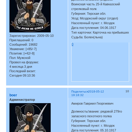
Воинская часть 25-й Кавказский
стрелковый полк
Губерния: Терская обл.
Уезд: Моздокский округ (отдел)
Населенный пункт: г. Моздок
Дата поступления: 04.06.1917
Тип карточки: Карточка на прибывших
Зарегистрирован
: 2009-05-10
Судьба: Болен(льна)
Приглашений:
0
0
Сообщений:
19682
Уважение:
[+85/-7]
Позитив:
[+42/-8]
Пол:
Мужской
Провел на форуме:
4 месяца 3 дня
Последний визит:
Сегодня 09:10:36
10
Поделиться
2018-05-12
boer
19:18:32
Администратор
Амиров Гавриил Георгиевич
Должность/звание: рядовой 279го
запасного пехотного полка
Губерния: Терская обл.
Населенный пункт: г. Моздок
Дата поступления: 05.10.1917