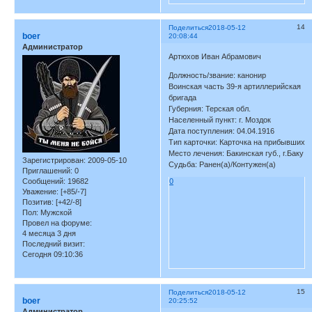
14
Поделиться
2018-05-12
boer
20:08:44
Администратор
Артюхов Иван Абрамович
Должность/звание: канонир
Воинская часть 39-я артиллерийская
бригада
Губерния: Терская обл.
Населенный пункт: г. Моздок
Дата поступления: 04.04.1916
Тип карточки: Карточка на прибывших
Место лечения: Бакинская губ., г.Баку
Зарегистрирован
: 2009-05-10
Судьба: Ранен(а)/Контужен(а)
Приглашений:
0
0
Сообщений:
19682
Уважение:
[+85/-7]
Позитив:
[+42/-8]
Пол:
Мужской
Провел на форуме:
4 месяца 3 дня
Последний визит:
Сегодня 09:10:36
15
Поделиться
2018-05-12
boer
20:25:52
Администратор