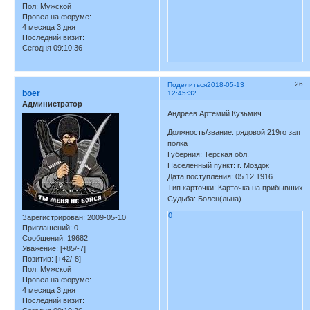
Пол:
Мужской
Провел на форуме:
4 месяца 3 дня
Последний визит:
Сегодня 09:10:36
26
Поделиться
2018-05-13
boer
12:45:32
Администратор
Андреев Артемий Кузьмич
Должность/звание: рядовой 219го зап
полка
Губерния: Терская обл.
Населенный пункт: г. Моздок
Дата поступления: 05.12.1916
Тип карточки: Карточка на прибывших
Судьба: Болен(льна)
0
Зарегистрирован
: 2009-05-10
Приглашений:
0
Сообщений:
19682
Уважение:
[+85/-7]
Позитив:
[+42/-8]
Пол:
Мужской
Провел на форуме:
4 месяца 3 дня
Последний визит: