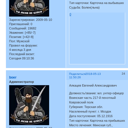
Тип карточки: Карточка на выбывших
Судьба: Болен(льна)
0
Зарегистрирован
: 2009-05-10
Приглашений:
0
Сообщений:
19682
Уважение:
[+85/-7]
Позитив:
[+42/-8]
Пол:
Мужской
Провел на форуме:
4 месяца 3 дня
Последний визит:
Сегодня 09:10:36
24
Поделиться
2018-05-13
boer
11:50:26
Администратор
Алкацев Евгений Александрович
Должность/звание: мл. унтер-офицер
Воинская часть 217-й пехотный
Ковровский полк
Губерния: Терская обл.
Населенный пункт: г. Моздок
Дата поступления: 05.12.1916
Тип карточки: Карточка на прибывших
Место лечения: Минская губ.,