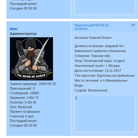
Последний визит:
Сегодня 09:10:36
20
Поделиться
2018-05-12
boer
23:58:26
Администратор
Асланов Георгий Ильич
Должность/звание: рядовой 4го
Кавказского рабочего батальона
Губерния: Терская обл.
Уезд: Пятигорский округ (отдел)
Населенный пункт: г. Моздок
Дата поступления: 13.11.1917
Тип карточки: Карточка на прибывших
Место лечения: н.п.Минеральные
Зарегистрирован
: 2009-05-10
Воды
Приглашений:
0
Судьба: Болен(льна)
Сообщений:
19682
Уважение:
[+85/-7]
0
Позитив:
[+42/-8]
Пол:
Мужской
Провел на форуме:
4 месяца 3 дня
Последний визит:
Сегодня 09:10:36