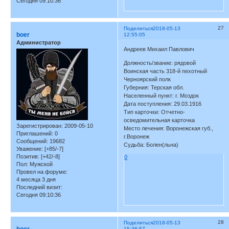
Сегодня 09:10:36
27
Поделиться
2018-05-13
boer
12:55:05
Администратор
Андреев Михаил Павлович
Должность/звание: рядовой
Воинская часть 318-й пехотный
Черноярский полк
Губерния: Терская обл.
Населенный пункт: г. Моздок
Дата поступления: 29.03.1916
Тип карточки: Отчетно-
осведомительная карточка
Зарегистрирован
: 2009-05-10
Место лечения: Воронежская губ.,
Приглашений:
0
г.Воронеж
Сообщений:
19682
Судьба: Болен(льна)
Уважение:
[+85/-7]
Позитив:
[+42/-8]
0
Пол:
Мужской
Провел на форуме:
4 месяца 3 дня
Последний визит:
Сегодня 09:10:36
28
Поделиться
2018-05-13
15:36:57