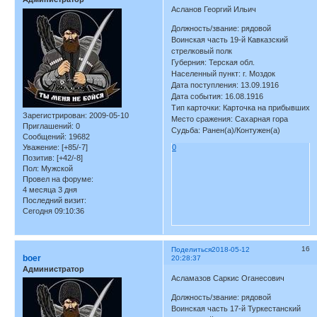
Асланов Георгий Ильич
Должность/звание: рядовой
Воинская часть 19-й Кавказский
стрелковый полк
Губерния: Терская обл.
Населенный пункт: г. Моздок
Дата поступления: 13.09.1916
Дата события: 16.08.1916
Тип карточки: Карточка на прибывших
Зарегистрирован
: 2009-05-10
Место сражения: Сахарная гора
Приглашений:
0
Судьба: Ранен(а)/Контужен(а)
Сообщений:
19682
Уважение:
[+85/-7]
0
Позитив:
[+42/-8]
Пол:
Мужской
Провел на форуме:
4 месяца 3 дня
Последний визит:
Сегодня 09:10:36
16
Поделиться
2018-05-12
boer
20:28:37
Администратор
Асламазов Саркис Оганесович
Должность/звание: рядовой
Воинская часть 17-й Туркестанский