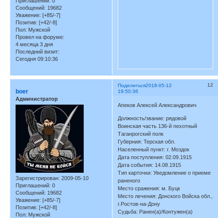
Приглашений:
0
Сообщений:
19682
Уважение:
[+85/-7]
Позитив:
[+42/-8]
Пол:
Мужской
Провел на форуме:
4 месяца 3 дня
Последний визит:
Сегодня 09:10:36
12
Поделиться
2018-05-12
boer
19:50:36
Администратор
Апеков Алексей Александрович
Должность/звание: рядовой
Воинская часть 136-й пехотный
Таганрогский полк
Губерния: Терская обл.
Населенный пункт: г. Моздок
Дата поступления: 02.09.1915
Дата события: 14.08.1915
Тип карточки: Уведомление о приеме
Зарегистрирован
: 2009-05-10
раненого
Приглашений:
0
Место сражения: м. Буцк
Сообщений:
19682
Место лечения: Донского Войска обл.,
Уважение:
[+85/-7]
г.Ростов-на-Дону
Позитив:
[+42/-8]
Судьба: Ранен(а)/Контужен(а)
Пол:
Мужской