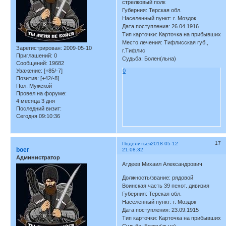
стрелковый полк
Губерния: Терская обл.
Населенный пункт: г. Моздок
Дата поступления: 26.04.1916
Тип карточки: Карточка на прибывших
Место лечения: Тифлисская губ.,
Зарегистрирован
: 2009-05-10
г.Тифлис
Приглашений:
0
Судьба: Болен(льна)
Сообщений:
19682
Уважение:
[+85/-7]
0
Позитив:
[+42/-8]
Пол:
Мужской
Провел на форуме:
4 месяца 3 дня
Последний визит:
Сегодня 09:10:36
17
Поделиться
2018-05-12
boer
21:08:32
Администратор
Атдеев Михаил Александрович
Должность/звание: рядовой
Воинская часть 39 пехот. дивизия
Губерния: Терская обл.
Населенный пункт: г. Моздок
Дата поступления: 23.09.1915
Тип карточки: Карточка на прибывших