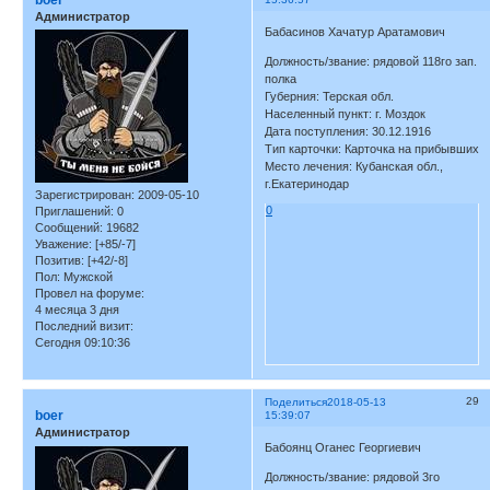
boer
Администратор
Бабасинов Хачатур Аратамович
Должность/звание: рядовой 118го зап.
полка
Губерния: Терская обл.
Населенный пункт: г. Моздок
Дата поступления: 30.12.1916
Тип карточки: Карточка на прибывших
Место лечения: Кубанская обл.,
г.Екатеринодар
Зарегистрирован
: 2009-05-10
0
Приглашений:
0
Сообщений:
19682
Уважение:
[+85/-7]
Позитив:
[+42/-8]
Пол:
Мужской
Провел на форуме:
4 месяца 3 дня
Последний визит:
Сегодня 09:10:36
29
Поделиться
2018-05-13
boer
15:39:07
Администратор
Бабоянц Оганес Георгиевич
Должность/звание: рядовой 3го