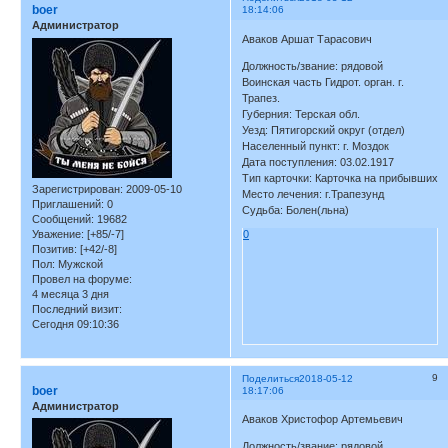
boer
18:14:06
Администратор
Аваков Аршат Тарасович
Должность/звание: рядовой
Воинская часть Гидрот. орган. г.
Трапез.
Губерния: Терская обл.
Уезд: Пятигорский округ (отдел)
Населенный пункт: г. Моздок
Дата поступления: 03.02.1917
Тип карточки: Карточка на прибывших
Зарегистрирован
: 2009-05-10
Место лечения: г.Трапезунд
Приглашений:
0
Судьба: Болен(льна)
Сообщений:
19682
Уважение:
[+85/-7]
0
Позитив:
[+42/-8]
Пол:
Мужской
Провел на форуме:
4 месяца 3 дня
Последний визит:
Сегодня 09:10:36
9
Поделиться
2018-05-12
boer
18:17:06
Администратор
Аваков Христофор Артемьевич
Должность/звание: рядовой