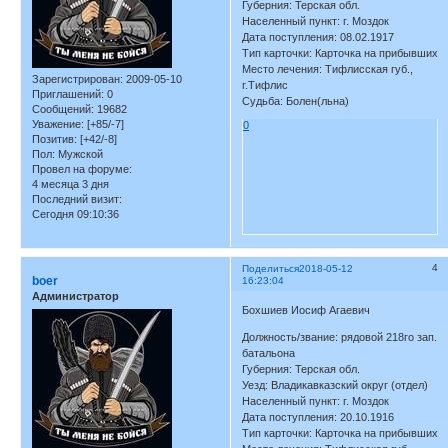
Губерния: Терская обл.
Населенный пункт: г. Моздок
Дата поступления: 08.02.1917
Тип карточки: Карточка на прибывших
Место лечения: Тифлисская губ.,
Зарегистрирован
: 2009-05-10
г.Тифлис
Приглашений:
0
Судьба: Болен(льна)
Сообщений:
19682
Уважение:
[+85/-7]
0
Позитив:
[+42/-8]
Пол:
Мужской
Провел на форуме:
4 месяца 3 дня
Последний визит:
Сегодня 09:10:36
4
Поделиться
2018-05-12
boer
16:23:04
Администратор
Бохшиев Иосиф Агаевич
Должность/звание: рядовой 218го зап.
батальона
Губерния: Терская обл.
Уезд: Владикавказский округ (отдел)
Населенный пункт: г. Моздок
Дата поступления: 20.10.1916
Тип карточки: Карточка на прибывших