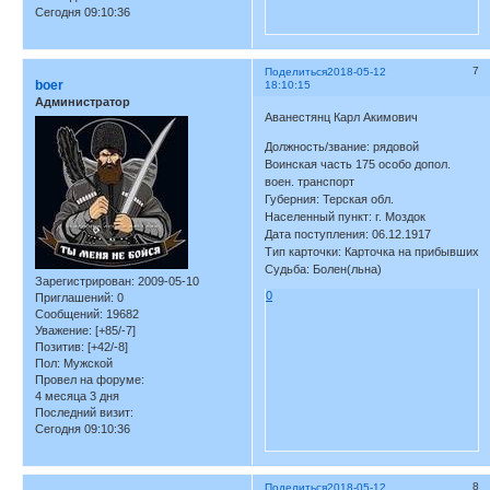
Сегодня 09:10:36
7
Поделиться
2018-05-12
boer
18:10:15
Администратор
Аванестянц Карл Акимович
Должность/звание: рядовой
Воинская часть 175 особо допол.
воен. транспорт
Губерния: Терская обл.
Населенный пункт: г. Моздок
Дата поступления: 06.12.1917
Тип карточки: Карточка на прибывших
Судьба: Болен(льна)
Зарегистрирован
: 2009-05-10
0
Приглашений:
0
Сообщений:
19682
Уважение:
[+85/-7]
Позитив:
[+42/-8]
Пол:
Мужской
Провел на форуме:
4 месяца 3 дня
Последний визит:
Сегодня 09:10:36
8
Поделиться
2018-05-12