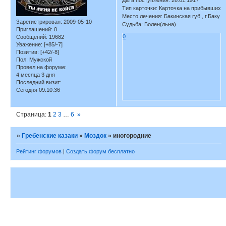
Дата поступления: 26.01.1917
Тип карточки: Карточка на прибывших
Место лечения: Бакинская губ., г.Баку
Зарегистрирован
: 2009-05-10
Судьба: Болен(льна)
Приглашений:
0
0
Сообщений:
19682
Уважение:
[+85/-7]
Позитив:
[+42/-8]
Пол:
Мужской
Провел на форуме:
4 месяца 3 дня
Последний визит:
Сегодня 09:10:36
Страница:
1
2
3
…
6
»
»
Гребенские казаки
»
Моздок
»
иногородние
Рейтинг форумов
|
Создать форум бесплатно