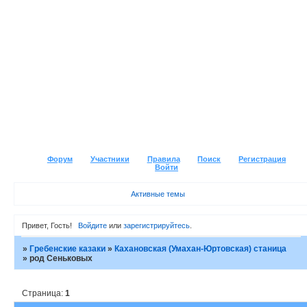
Форум
Участники
Правила
Поиск
Регистрация
Войти
Активные темы
Привет, Гость!
Войдите
или
зарегистрируйтесь
.
»
Гребенские казаки
»
Кахановская (Умахан-Юртовская) станица
»
род Сеньковых
Страница:
1