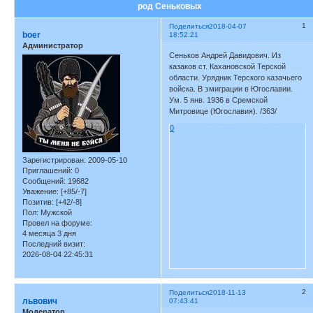
род Сеньковых
1
Поделиться
2018-04-07
boer
18:52:21
Администратор
Сеньков Андрей Давидович. Из
казаков ст. Кахановской Терской
области. Урядник Терского казачьего
войска. В эмиграции в Югославии.
Ум. 5 янв. 1936 в Сремской
Митровице (Югославия). /363/
0
Зарегистрирован
: 2009-05-10
Приглашений:
0
Сообщений:
19682
Уважение:
[+85/-7]
Позитив:
[+42/-8]
Пол:
Мужской
Провел на форуме:
4 месяца 3 дня
Последний визит:
2026-08-04 22:45:31
2
Поделиться
2018-11-13
львович
07:43:41
Модератор