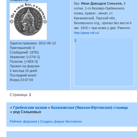
Каз.
Иван Давыдов Сеньков,
3
сотня, 1-го Кизляро-Гребенского
полка, правос., женат, ст.
Кахановской, Терской обл.,
Кизлярского отд., пропал без вести 6
авг. 1915 г. при атаке у дер. Ракитно.
http://gwar.mil.ru/
0
Зарегистрирован
: 2012-06-13
Приглашений:
0
Сообщений:
18761
Уважение:
[+274/-1]
Позитив:
[+383/-3]
Провел на форуме:
2 месяца 16 дней
Последний визит:
Вчера 23:07:04
Страница:
1
»
Гребенские казаки
»
Кахановская (Умахан-Юртовская) станица
»
род Сеньковых
Рейтинг форумов
|
Создать форум бесплатно