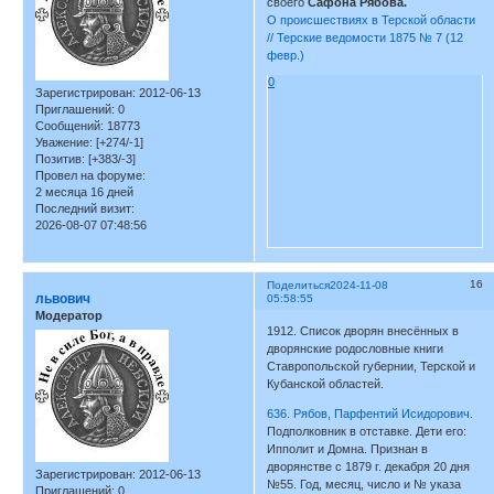
своего
Сафона Рябова.
О происшествиях в Терской области
// Терские ведомости 1875 № 7 (12
февр.)
0
Зарегистрирован
: 2012-06-13
Приглашений:
0
Сообщений:
18773
Уважение:
[+274/-1]
Позитив:
[+383/-3]
Провел на форуме:
2 месяца 16 дней
Последний визит:
2026-08-07 07:48:56
16
Поделиться
2024-11-08
львович
05:58:55
Модератор
1912. Список дворян внесённых в
дворянские родословные книги
Ставропольской губернии, Терской и
Кубанской областей.
636. Рябов, Парфентий Исидорович.
Подполковник в отставке. Дети его:
Ипполит и Домна. Признан в
дворянстве с 1879 г. декабря 20 дня
Зарегистрирован
: 2012-06-13
№55. Год, месяц, число и № указа
Приглашений:
0