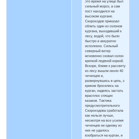
это время на улице был
сильный мороз, а сам
пост находился на
высоком кургане.
Скороходов приказал
облить один из склонов
кургана, выходивший к
лесу, водой, что было
быстро и аккуратно
исполнено. Сильный
северный ветер
мгновенно сковал склон
крепкой ледяной коркой.
Вскоре, ближе к рассвету
из лесу вышли около 40
чеченцев и,
развернувшись в цепь, с
криком бросились на
курган, надеясь застать
врасплох спящих
казаков. Тактика
предусмотрительного
Скороходова сработала
как нельзя лучше,
несмотря на все усилия
чеченцев ни одному из
них не удалось
взобраться на курган, и