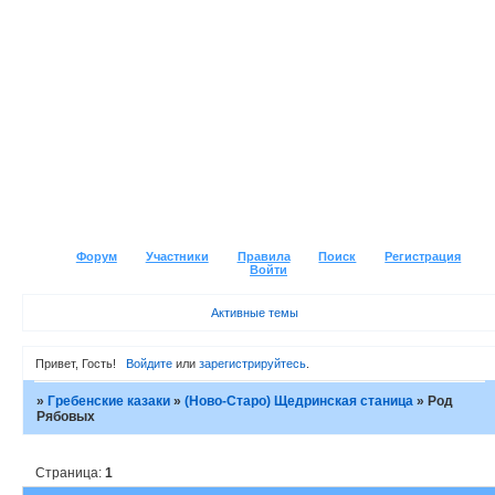
Форум
Участники
Правила
Поиск
Регистрация
Войти
Активные темы
Привет, Гость!
Войдите
или
зарегистрируйтесь
.
»
Гребенские казаки
»
(Ново-Старо) Щедринская станица
»
Род
Рябовых
Страница:
1