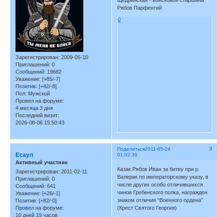
Щедринская - войсковой старшина
Рябов Парфентий
0
Зарегистрирован
: 2009-05-10
Приглашений:
0
Сообщений:
19682
Уважение:
[+85/-7]
Позитив:
[+42/-8]
Пол:
Мужской
Провел на форуме:
4 месяца 3 дня
Последний визит:
2026-08-06 15:50:43
3
Поделиться
2011-05-24
Есаул
01:02:39
Активный участник
Казак Рябов Иван за битву при р.
Зарегистрирован
: 2011-02-11
Валерик по императорскому указу, в
Приглашений:
0
числе других особо отличившихся
Сообщений:
641
чинов Гребенского полка, награжден
Уважение:
[+26/-1]
знаком отличия “Военного ордена”
Позитив:
[+82/-0]
(Крест Святого Георгия)
Провел на форуме:
10 дней 19 часов