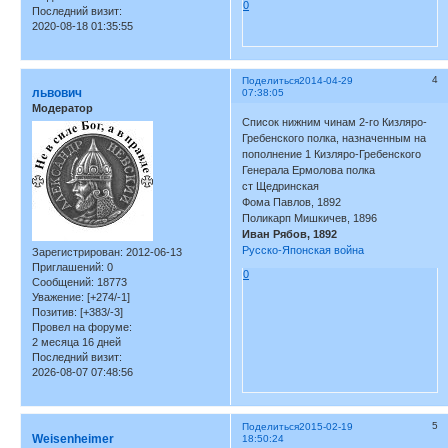
0
Последний визит:
2020-08-18 01:35:55
4
Поделиться
2014-04-29
львович
07:38:05
Модератор
Список нижним чинам 2-го Кизляро-
Гребенского полка, назначенным на
пополнение 1 Кизляро-Гребенского
Генерала Ермолова полка
ст Щедринская
Фома Павлов, 1892
Поликарп Мишкичев, 1896
Иван Рябов, 1892
Русско-Японская война
Зарегистрирован
: 2012-06-13
Приглашений:
0
0
Сообщений:
18773
Уважение:
[+274/-1]
Позитив:
[+383/-3]
Провел на форуме:
2 месяца 16 дней
Последний визит:
2026-08-07 07:48:56
5
Поделиться
2015-02-19
Weisenheimer
18:50:24