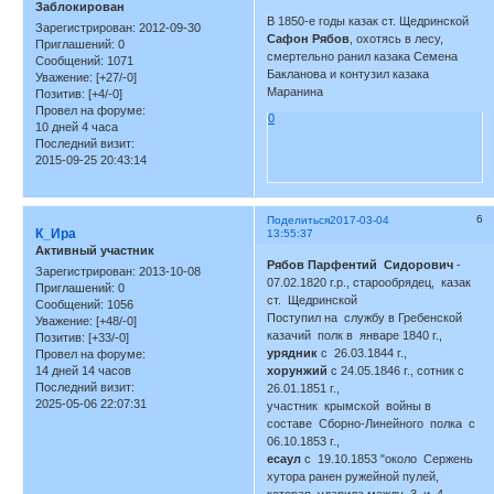
Заблокирован
В 1850-е годы казак ст. Щедринской
Зарегистрирован
: 2012-09-30
Сафон Рябов
, охотясь в лесу,
Приглашений:
0
смертельно ранил казака Семена
Сообщений:
1071
Бакланова и контузил казака
Уважение:
[+27/-0]
Маранина
Позитив:
[+4/-0]
Провел на форуме:
0
10 дней 4 часа
Последний визит:
2015-09-25 20:43:14
6
Поделиться
2017-03-04
К_Ира
13:55:37
Активный участник
Рябов Парфентий Сидорович
-
Зарегистрирован
: 2013-10-08
07.02.1820 г.р., старообрядец, казак
Приглашений:
0
ст. Щедринской
Сообщений:
1056
Поступил на службу в Гребенской
Уважение:
[+48/-0]
казачий полк в январе 1840 г.,
Позитив:
[+33/-0]
урядник
с 26.03.1844 г.,
Провел на форуме:
14 дней 14 часов
хорунжий
с 24.05.1846 г., сотник с
Последний визит:
26.01.1851 г.,
2025-05-06 22:07:31
участник крымской войны в
составе Сборно-Линейного полка с
06.10.1853 г.,
есаул
с 19.10.1853 "около Сержень
хутора ранен ружейной пулей,