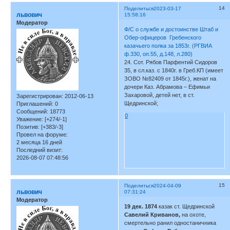
14
Поделиться
2023-03-17
львович
15:58:16
Модератор
Ф/С о службе и достоинстве Штаб и
Обер-офицеров Гребенского
казачьего полка за 1853г. (РГВИА
ф.330, оп.55, д.148, л.280)
24. Сот. Рябов Парфентий Сидоров
35, в сл.каз. с 1840г. в Греб.КП (имеет
ЗОВО №82409 от 1845г.), женат на
дочери Каз. Абрамова – Ефимьи
Захаровой, детей нет, в ст.
Зарегистрирован
: 2012-06-13
Щедринской;
Приглашений:
0
Сообщений:
18773
0
Уважение:
[+274/-1]
Позитив:
[+383/-3]
Провел на форуме:
2 месяца 16 дней
Последний визит:
2026-08-07 07:48:56
15
Поделиться
2024-04-09
львович
07:31:24
Модератор
19 дек. 1874
казак ст. Щедринской
Савелий Криванов,
на охоте,
смертельно ранил одностаничника