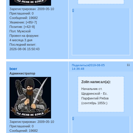
Зарегистрирован
: 2009-05-10
0
Приглашений:
0
Сообщений:
19682
Уважение:
[+85/-7]
Позитив:
[+42/-8]
Пол:
Мужской
Провел на форуме:
4 месяца 3 дня
Последний визит:
2026-08-06 15:50:43
11
Поделиться
2019-08-05
boer
14:36:48
Администратор
Zolin написал(а):
Начальник ст.
Щедринской - Ес.
Парфинтий Рябов
(сентябрь 1855г.)
0
Зарегистрирован
: 2009-05-10
Приглашений:
0
Сообщений:
19682