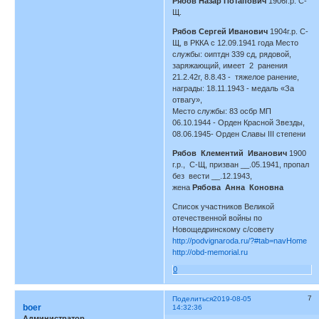
Рябов Назар Потапович
1906г.р. С-
Щ.
Рябов Сергей Иванович
1904г.р. С-
Щ, в РККА с 12.09.1941 года Место
службы: оиптдн 339 сд, рядовой,
заряжающий, имеет 2 ранения
21.2.42г, 8.8.43 - тяжелое ранение,
награды: 18.11.1943 - медаль «За
отвагу»,
Место службы: 83 осбр МП
06.10.1944 - Орден Красной Звезды,
08.06.1945- Орден Славы III степени
Рябов Клементий Иванович
1900
г.р., С-Щ, призван __.05.1941, пропал
без вести __.12.1943,
жена
Рябова Анна Коновна
Список участников Великой
отечественной войны по
Новощедринскому с/совету
http://podvignaroda.ru/?#tab=navHome
http://obd-memorial.ru
0
7
Поделиться
2019-08-05
boer
14:32:36
Администратор