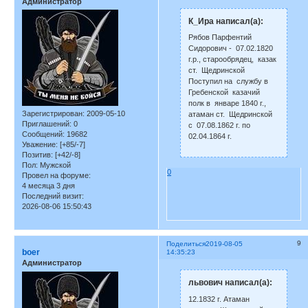
Администратор
К_Ира написал(а):
Рябов Парфентий
Сидорович - 07.02.1820
г.р., старообрядец, казак
ст. Щедринской
Поступил на службу в
Гребенской казачий
полк в январе 1840 г.,
Зарегистрирован
: 2009-05-10
атаман ст. Щедринской
Приглашений:
0
с 07.08.1862 г. по
Сообщений:
19682
02.04.1864 г.
Уважение:
[+85/-7]
Позитив:
[+42/-8]
Пол:
Мужской
0
Провел на форуме:
4 месяца 3 дня
Последний визит:
2026-08-06 15:50:43
9
Поделиться
2019-08-05
boer
14:35:23
Администратор
львович написал(а):
12.1832 г. Атаман