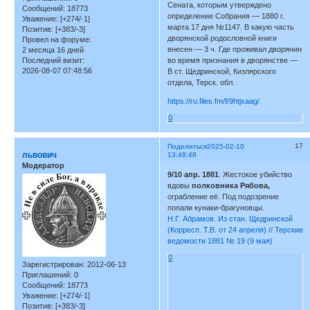
Сената, которым утверждено
Сообщений:
18773
определение Собрания — 1880 г.
Уважение:
[+274/-1]
марта 17 дня №1147. В какую часть
Позитив:
[+383/-3]
дворянской родословной книги
Провел на форуме:
внесен — 3 ч. Где проживал дворянин
2 месяца 16 дней
Последний визит:
во время признания в дворянстве —
2026-08-07 07:48:56
В ст. Щедринской, Кизлярского
отдела, Терск. обл.
https://ru.files.fm/f/9htjxaag/
0
17
Поделиться
2025-02-10
львович
13:48:48
Модератор
9/10 апр. 1881
. Жестокое убийство
вдовы
полковника Рябова,
ограбление её. Под подозрение
попали кунаки-брагуновцы.
Н.Г. Абрамов. Из стан. Щедринской
(Корресп. Т.В. от 24 апреля) // Терские
ведомости 1881 № 19 (9 мая)
0
Зарегистрирован
: 2012-06-13
Приглашений:
0
Сообщений:
18773
Уважение:
[+274/-1]
Позитив:
[+383/-3]