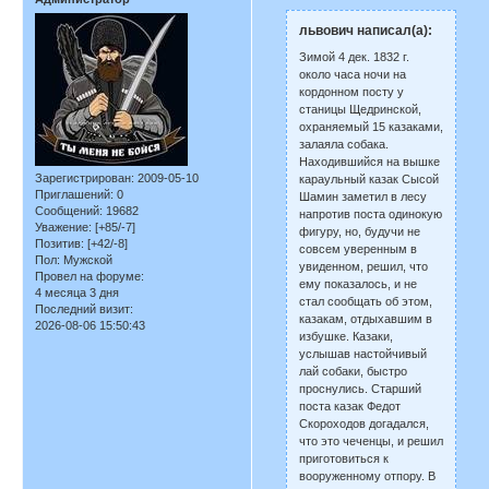
львович написал(а):
Зимой 4 дек. 1832 г.
около часа ночи на
кордонном посту у
станицы Щедринской,
охраняемый 15 казаками,
залаяла собака.
Находившийся на вышке
Зарегистрирован
: 2009-05-10
караульный казак Сысой
Приглашений:
0
Шамин заметил в лесу
Сообщений:
19682
напротив поста одинокую
Уважение:
[+85/-7]
фигуру, но, будучи не
Позитив:
[+42/-8]
совсем уверенным в
Пол:
Мужской
увиденном, решил, что
Провел на форуме:
ему показалось, и не
4 месяца 3 дня
стал сообщать об этом,
Последний визит:
казакам, отдыхавшим в
2026-08-06 15:50:43
избушке. Казаки,
услышав настойчивый
лай собаки, быстро
проснулись. Старший
поста казак Федот
Скороходов догадался,
что это чеченцы, и решил
приготовиться к
вооруженному отпору. В