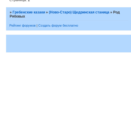
Страница:
1
»
Гребенские казаки
»
(Ново-Старо) Щедринская станица
»
Род
Рябовых
Рейтинг форумов
|
Создать форум бесплатно