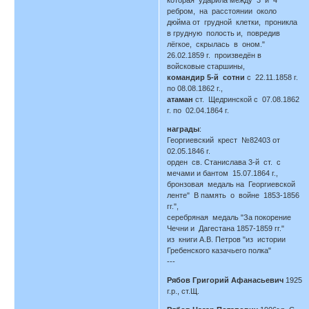
которая ударила между 3 и 4
ребром, на расстоянии около
дюйма от грудной клетки, проникла
в грудную полость и, повредив
лёгкое, скрылась в оном."
26.02.1859 г. произведён в
войсковые старшины,
командир 5-й сотни
с 22.11.1858 г.
по 08.08.1862 г.,
атаман
ст. Щедринской с 07.08.1862
г. по 02.04.1864 г.
награды
:
Георгиевский крест №82403 от
02.05.1846 г.
орден св. Станислава 3-й ст. с
мечами и бантом 15.07.1864 г.,
бронзовая медаль на Георгиевской
ленте" В память о войне 1853-1856
гг.",
серебряная медаль "За покорение
Чечни и Дагестана 1857-1859 гг."
из книги А.В. Петров "из истории
Гребенского казачьего полка"
---
Рябов Григорий Афанасьевич
1925
г.р., ст.Щ.