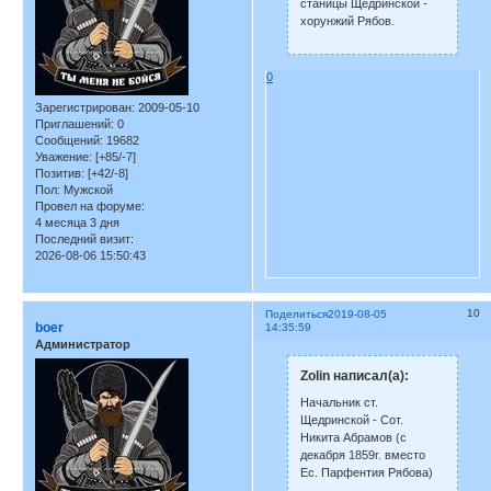
станицы Щедринской -
хорунжий Рябов.
0
Зарегистрирован
: 2009-05-10
Приглашений:
0
Сообщений:
19682
Уважение:
[+85/-7]
Позитив:
[+42/-8]
Пол:
Мужской
Провел на форуме:
4 месяца 3 дня
Последний визит:
2026-08-06 15:50:43
10
Поделиться
2019-08-05
boer
14:35:59
Администратор
Zolin написал(а):
Начальник ст.
Щедринской - Сот.
Никита Абрамов (с
декабря 1859г. вместо
Ес. Парфентия Рябова)