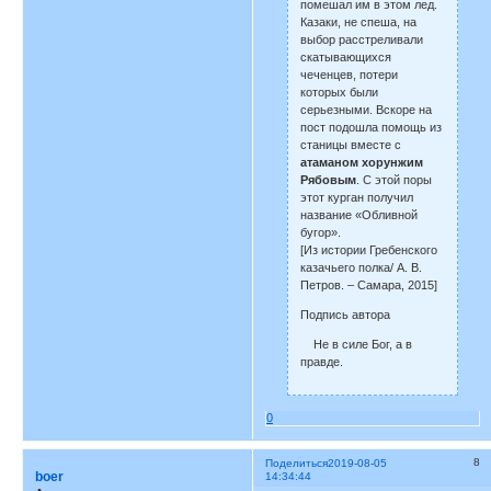
помешал им в этом лед.
Казаки, не спеша, на
выбор расстреливали
скатывающихся
чеченцев, потери
которых были
серьезными. Вскоре на
пост подошла помощь из
станицы вместе с
атаманом хорунжим
Рябовым
. С этой поры
этот курган получил
название «Обливной
бугор».
[Из истории Гребенского
казачьего полка/ А. В.
Петров. – Самара, 2015]
Подпись автора
Не в силе Бог, а в
правде.
0
8
Поделиться
2019-08-05
boer
14:34:44