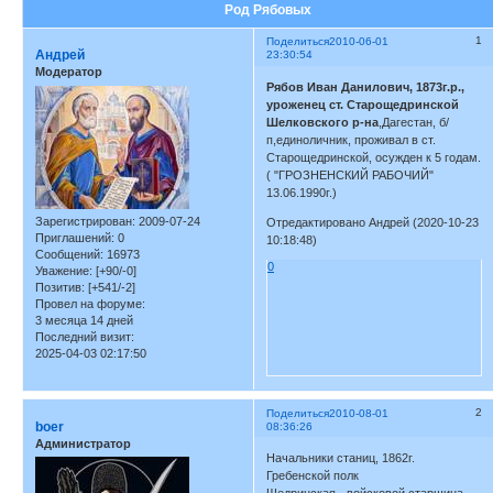
Род Рябовых
1
Поделиться
2010-06-01
Андрей
23:30:54
Модератор
Рябов Иван Данилович, 1873г.р.,
уроженец ст. Старощедринской
Шелковского р-на
,Дагестан, б/
п,единоличник, проживал в ст.
Старощедринской, осужден к 5 годам.
( "ГРОЗНЕНСКИЙ РАБОЧИЙ"
13.06.1990г.)
Зарегистрирован
: 2009-07-24
Отредактировано Андрей (2020-10-23
Приглашений:
0
10:18:48)
Сообщений:
16973
0
Уважение:
[+90/-0]
Позитив:
[+541/-2]
Провел на форуме:
3 месяца 14 дней
Последний визит:
2025-04-03 02:17:50
2
Поделиться
2010-08-01
boer
08:36:26
Администратор
Начальники станиц, 1862г.
Гребенской полк