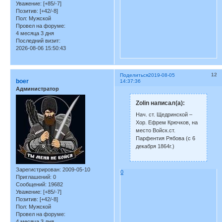
Уважение:
[+85/-7]
Позитив:
[+42/-8]
Пол:
Мужской
Провел на форуме:
4 месяца 3 дня
Последний визит:
2026-08-06 15:50:43
12
Поделиться
2019-08-05
boer
14:37:36
Администратор
Zolin написал(а):
Нач. ст. Щедринской –
Хор. Ефрем Крючков, на
место Войск.ст.
Парфентия Рябова (с 6
декабря 1864г.)
Зарегистрирован
: 2009-05-10
0
Приглашений:
0
Сообщений:
19682
Уважение:
[+85/-7]
Позитив:
[+42/-8]
Пол:
Мужской
Провел на форуме:
4 месяца 3 дня