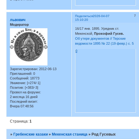
7
Поделиться
2026-04-07
львович
15:10:20
Модератор
16/17 янв. 1895. Урядник ст.
Мекенской,
Прокофий Гусев.
Об утере документов // Терские
ведомости 1895 № 22 (19 февр.) с. 5
0
Зарегистрирован
: 2012-06-13
Приглашений:
0
Сообщений:
18773
Уважение:
[+274/-1]
Позитив:
[+383/-3]
Провел на форуме:
2 месяца 16 дней
Последний визит:
Вчера 07:48:56
Страница:
1
»
Гребенские казаки
»
Мекенская станица
»
Род Гусевых