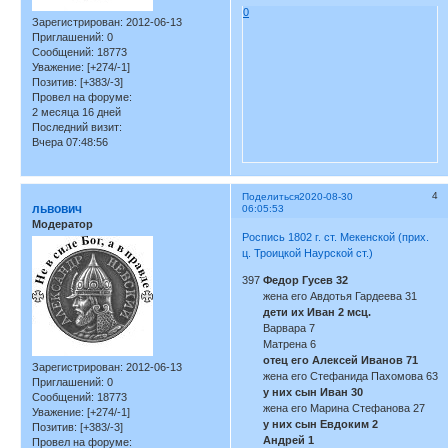
0
Зарегистрирован
: 2012-06-13
Приглашений:
0
Сообщений:
18773
Уважение:
[+274/-1]
Позитив:
[+383/-3]
Провел на форуме:
2 месяца 16 дней
Последний визит:
Вчера 07:48:56
4
Поделиться
2020-08-30
львович
06:05:53
Модератор
Роспись 1802 г. ст. Мекенской (прих.
ц. Троицкой Наурской ст.)
397
Федор Гусев 32
жена его Авдотья Гардеева 31
дети их Иван 2 мсц.
Варвара 7
Матрена 6
отец его Алексей Иванов 71
Зарегистрирован
: 2012-06-13
жена его Стефанида Пахомова 63
Приглашений:
0
у них сын Иван 30
Сообщений:
18773
жена его Марина Стефанова 27
Уважение:
[+274/-1]
у них сын Евдоким 2
Позитив:
[+383/-3]
Андрей 1
Провел на форуме: