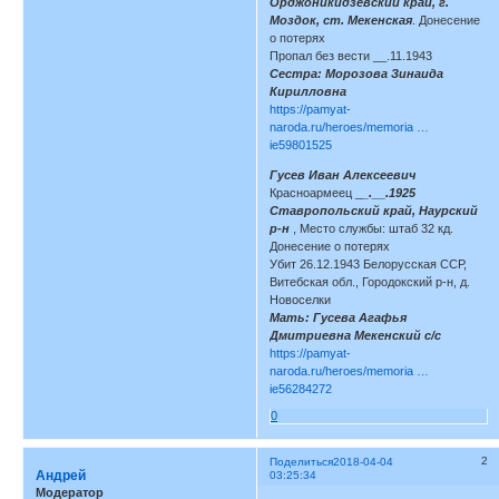
Орджоникидзевский край, г.
Моздок, ст. Мекенская
. Донесение
о потерях
Пропал без вести __.11.1943
Сестра: Морозова Зинаида
Кирилловна
https://pamyat-
naroda.ru/heroes/memoria …
ie59801525
Гусев Иван Алексеевич
Красноармеец _
_.__.1925
Ставропольский край, Наурский
р-н
, Место службы: штаб 32 кд.
Донесение о потерях
Убит 26.12.1943 Белорусская ССР,
Витебская обл., Городокский р-н, д.
Новоселки
Мать: Гусева Агафья
Дмитриевна Мекенский с/с
https://pamyat-
naroda.ru/heroes/memoria …
ie56284272
0
2
Поделиться
2018-04-04
Андрей
03:25:34
Модератор