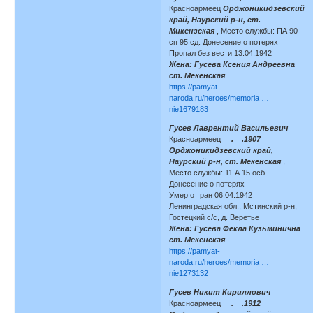
Красноармеец
Орджоникидзевский
край, Наурский р-н, ст.
Микензская
, Место службы: ПА 90
сп 95 сд. Донесение о потерях
Пропал без вести 13.04.1942
Жена: Гусева Ксения Андреевна
ст. Мекенская
https://pamyat-
naroda.ru/heroes/memoria …
nie1679183
Гусев Лаврентий Васильевич
Красноармеец
__.__.1907
Орджоникидзевский край,
Наурский р-н, ст. Мекенская
,
Место службы: 11 А 15 осб.
Донесение о потерях
Умер от ран 06.04.1942
Ленинградская обл., Мстинский р-н,
Гостецкий с/с, д. Веретье
Жена: Гусева Фекла Кузьминична
ст. Мекенская
https://pamyat-
naroda.ru/heroes/memoria …
nie1273132
Гусев Никит Кириллович
Красноармеец _
_.__.1912