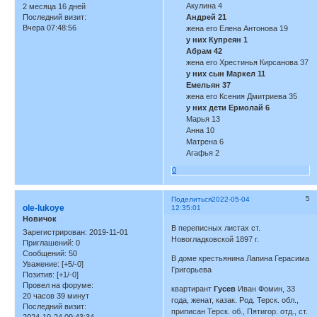
Акулина 4
2 месяца 16 дней
Последний визит:
Андрей 21
Вчера 07:48:56
жена его Елена Антонова 19
у них Купреян 1
Абрам 42
жена его Хрестинья Кирсанова 37
у них сын Маркел 11
Емельян 37
жена его Ксения Дмитриева 35
у них дети Ермолай 6
Марья 13
Анна 10
Матрена 6
Агафья 2
0
5
Поделиться
2022-05-04
ole-lukoye
12:35:01
Новичок
В переписных листах ст.
Зарегистрирован
: 2019-11-01
Новогладковской 1897 г.
Приглашений:
0
Сообщений:
50
В доме крестьянина Лапина Герасима
Уважение:
[+5/-0]
Григорьева
Позитив:
[+1/-0]
Провел на форуме:
квартирант
Гусев
Иван Фомин, 33
20 часов 39 минут
года, женат, казак. Род. Терск. обл.,
Последний визит:
приписан Терск. об., Пятигор. отд., ст.