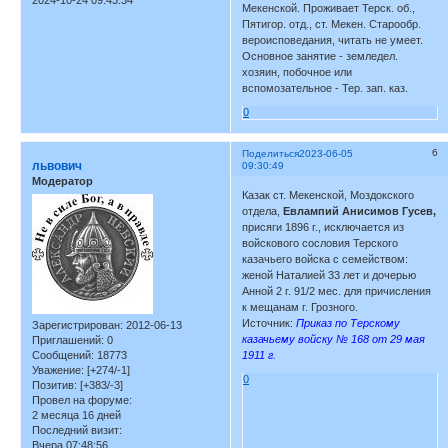
2024-10-24 09:43:34
Мекенской. Проживает Терск. об.,
Пятигор. отд., ст. Мекен. Старообр.
вероисповедания, читать не умеет.
Основное занятие - земледел.
хозяин, побочное или
вспомозательное - Тер. зап. каз.
0
6
Поделиться
2023-06-05
львович
09:30:49
Модератор
Казак ст. Мекенской, Моздокского
отдела,
Евлампий Анисимов Гусев,
присяги 1896 г., исключается из
войскового сословия Терского
казачьего войска с семейством:
женой Наталией 33 лет и дочерью
Анной 2 г. 91/2 мес. для причисления
к мещанам г. Грозного.
Источник:
Приказ по Терскому
Зарегистрирован
: 2012-06-13
казачьему войску № 168 от 29 мая
Приглашений:
0
Сообщений:
18773
1911 г.
Уважение:
[+274/-1]
0
Позитив:
[+383/-3]
Провел на форуме:
2 месяца 16 дней
Последний визит:
Вчера 07:48:56