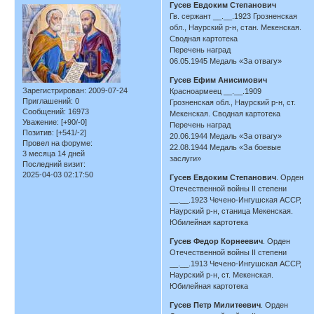
Гусев Евдоким Степанович
Гв. сержант __.__.1923 Грозненская
обл., Наурский р-н, стан. Мекенская.
Сводная картотека
Перечень наград
06.05.1945 Медаль «За отвагу»
Гусев Ефим Анисимович
Зарегистрирован
: 2009-07-24
Красноармеец __.__.1909
Приглашений:
0
Грозненская обл., Наурский р-н, ст.
Сообщений:
16973
Мекенская. Сводная картотека
Уважение:
[+90/-0]
Перечень наград
Позитив:
[+541/-2]
20.06.1944 Медаль «За отвагу»
Провел на форуме:
22.08.1944 Медаль «За боевые
3 месяца 14 дней
заслуги»
Последний визит:
2025-04-03 02:17:50
Гусев Евдоким Степанович
. Орден
Отечественной войны II степени
__.__.1923 Чечено-Ингушская АССР,
Наурский р-н, станица Мекенская.
Юбилейная картотека
Гусев Федор Корнеевич
. Орден
Отечественной войны II степени
__.__.1913 Чечено-Ингушская АССР,
Наурский р-н, ст. Мекенская.
Юбилейная картотека
Гусев Петр Милитеевич
. Орден