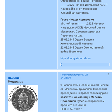
Отечественной войны II степени
__.__.1920 Чечено-Ингушская АССР,
Наурский р-н, ст. Мекенская.
Юбилейная картотека
Гусев Федор Корнеевич
Мл. лейтенант __.__.1913 Чечено-
Ингушская АССР, Наурский р-н, ст.
Мекенская. Сводная картотека
Перечень наград
25.08.1944 Орден Богдана
Хмельницкого III степени
21.01.1945 Орден Отечественной
войны II степени
https://pamyat-naroda.ru
0
3
Поделиться
2018-07-27
львович
14:23:00
Модератор
9 ноября 1907 г. священником церкви
ст. Мекенской Григорием Сысоевым
присоединен к православной церкви
казак той же станицы Мелетий
Прокопиев Гусев
с сохранением
прежнего его имени.
ВЕВ № 52 1907 г.