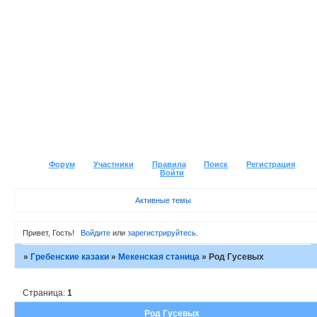
Форум
Участники
Правила
Поиск
Регистрация
Войти
Активные темы
Привет, Гость!
Войдите
или
зарегистрируйтесь
.
»
Гребенские казаки
»
Мекенская станица
»
Род Гусевых
Страница:
1
Род Гусевых