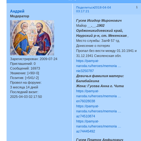
1
Поделиться
2018-04-04
Андрей
03:17:21
Модератор
Гусев Исидор Миронович
Майор
__.__.1902
Орджоникидзевский край,
Наурский р-н, ст. Мекенская
,
Место службы: ЗапФ 57 тд.
Донесение о потерях
Пропал без вести между 01.10.1941 и
31.12.1941 Смоленская обл.
Зарегистрирован
: 2009-07-24
https://pamyat-
Приглашений:
0
naroda.ru/heroes/memoria …
Сообщений:
16973
nie3250787
Уважение:
[+90/-0]
Девичья фамилия матери:
Позитив:
[+541/-2]
Балабайкина
Провел на форуме:
Жена: Гусева Анна г. Чита
3 месяца 14 дней
https://pamyat-
Последний визит:
naroda.ru/heroes/memoria …
2025-04-03 02:17:50
en76028038
https://pamyat-
naroda.ru/heroes/memoria …
az74510874
https://pamyat-
naroda.ru/heroes/memoria …
az74445492
Гусев Платон Анфилович