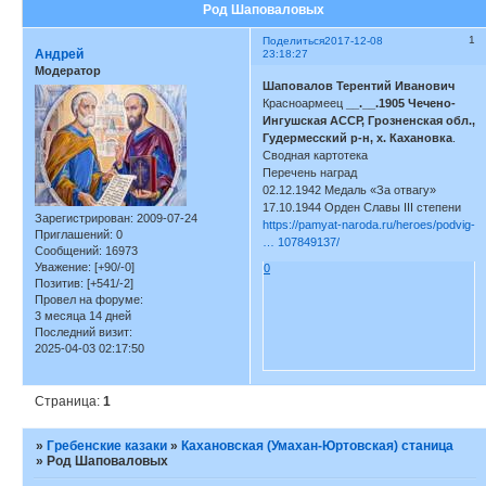
Род Шаповаловых
1
Поделиться
2017-12-08
Андрей
23:18:27
Модератор
Шаповалов Терентий Иванович
Красноармеец
__.__.1905 Чечено-
Ингушская АССР, Грозненская обл.,
Гудермесский р-н, х. Кахановка
.
Сводная картотека
Перечень наград
02.12.1942 Медаль «За отвагу»
17.10.1944 Орден Славы III степени
Зарегистрирован
: 2009-07-24
https://pamyat-naroda.ru/heroes/podvig-
Приглашений:
0
… 107849137/
Сообщений:
16973
Уважение:
[+90/-0]
0
Позитив:
[+541/-2]
Провел на форуме:
3 месяца 14 дней
Последний визит:
2025-04-03 02:17:50
Страница:
1
»
Гребенские казаки
»
Кахановская (Умахан-Юртовская) станица
»
Род Шаповаловых