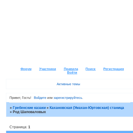
Форум
Участники
Правила
Поиск
Регистрация
Войти
Активные темы
Привет, Гость!
Войдите
или
зарегистрируйтесь
.
»
Гребенские казаки
»
Кахановская (Умахан-Юртовская) станица
»
Род Шаповаловых
Страница:
1