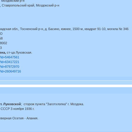
 Моздокский р-н
, Ставропольский край, Моздокский р-н
дская обл., Тосненский р-н, д. Басино, южнее, 1500 м, квадрат 91-10, могила № 346
МО
58
18002
03
вна,
ст-ца Луковская.
m?id=54647561
m?id=63417221
m?id=87972970
m?id=260649716
ст. Луковской
; сторож пункта "Заготхлопка" г. Моздока.
СССР 3 ноября 1936 г.
еверная Осетия - Алания.