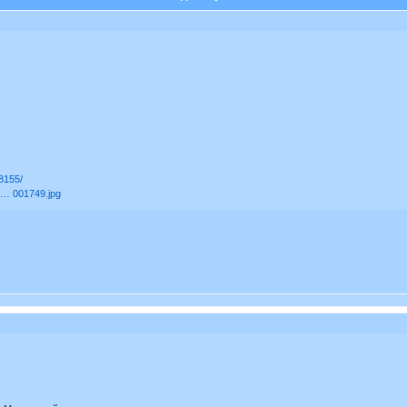
68155/
s … 001749.jpg