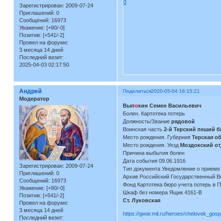
0
Зарегистрирован
: 2009-07-24
Приглашений:
0
Сообщений:
16973
Уважение:
[+90/-0]
Позитив:
[+541/-2]
Провел на форуме:
3 месяца 14 дней
Последний визит:
2025-04-03 02:17:50
Андрей
Поделиться
2020-05-04 16:15:21
Модератор
Вып
о
кин Семен Васильевич
Болен. Картотека потерь
Должность/Звание
рядовой
Воинская часть
2-й Терский пеший б
Место рождения. Губерния
Терская о
Место рождения. Уезд
Моздокский от
Причина выбытия болен
Дата события 09.06.1916
Зарегистрирован
: 2009-07-24
Тип документа Уведомление о приеме
Приглашений:
0
Архив Российский Государственный В
Сообщений:
16973
Фонд Картотека бюро учета потерь в 
Уважение:
[+90/-0]
Шкаф без номера Ящик 4161-В
Позитив:
[+541/-2]
Ст. Луковская
Провел на форуме:
3 месяца 14 дней
https://gwar.mil.ru/heroes/chelovek_gos
Последний визит: