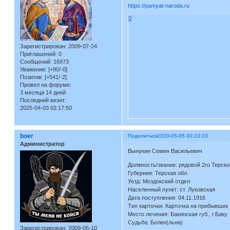
https://pamyat-naroda.ru
0
Зарегистрирован
: 2009-07-24
Приглашений:
0
Сообщений:
16973
Уважение:
[+90/-0]
Позитив:
[+541/-2]
Провел на форуме:
3 месяца 14 дней
Последний визит:
2025-04-03 02:17:50
boer
Поделиться
2020-05-05 00:23:23
Администратор
Вынукин Семен Васильевич
Должность/звание: рядовой 2го Терско
Губерния: Терская обл.
Уезд: Моздокский отдел
Населенный пункт: ст. Луковская
Дата поступления: 04.11.1916
Тип карточки: Карточка на прибывших
Место лечения: Бакинская губ., г.Баку
Судьба: Болен(льна)
Зарегистрирован
: 2009-05-10