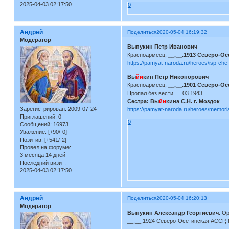
2025-04-03 02:17:50
0
Андрей
Поделиться
2020-05-04 16:19:32
Модератор
Выпукин Петр Иванович
Красноармеец.
__.__.1913 Северо-Ос
https://pamyat-naroda.ru/heroes/isp-c
Вы
йи
кин Петр Никонорович
Красноармеец.
__.__.1901 Северо-Ос
Пропал без вести __.03.1943
Сестра: Вы
йи
кина С.Н. г. Моздок
Зарегистрирован
: 2009-07-24
https://pamyat-naroda.ru/heroes/memor
Приглашений:
0
0
Сообщений:
16973
Уважение:
[+90/-0]
Позитив:
[+541/-2]
Провел на форуме:
3 месяца 14 дней
Последний визит:
2025-04-03 02:17:50
Андрей
Поделиться
2020-05-04 16:20:13
Модератор
Выпукин Александр Георгиевич
. О
__.__.1924 Северо-Осетинская АССР, М