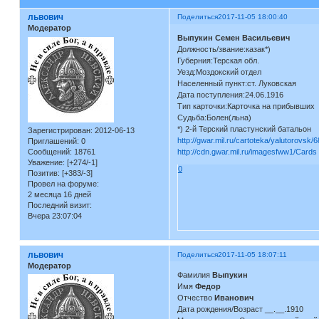
львович
Поделиться
2017-11-05 18:00:40
Модератор
Выпукин Семен Васильевич
Должность/звание:казак*)
Губерния:Терская обл.
Уезд:Моздокский отдел
Населенный пункт:ст. Луковская
Дата поступления:24.06.1916
Тип карточки:Карточка на прибывших
Судьба:Болен(льна)
*) 2-й Терский пластунский батальон
Зарегистрирован
: 2012-06-13
http://gwar.mil.ru/cartoteka/yalutorovsk/
Приглашений:
0
Сообщений:
18761
http://cdn.gwar.mil.ru/imagesfww1/Card
Уважение:
[+274/-1]
0
Позитив:
[+383/-3]
Провел на форуме:
2 месяца 16 дней
Последний визит:
Вчера 23:07:04
львович
Поделиться
2017-11-05 18:07:11
Модератор
Фамилия
Выпукин
Имя
Федор
Отчество
Иванович
Дата рождения/Возраст __.__.1910