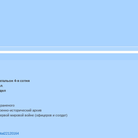
атальон 4-я сотня
бл
.
дел
 раненого
оенно-исторический архив
Первой мировой войне (офицеров и солдат)
pital22120164