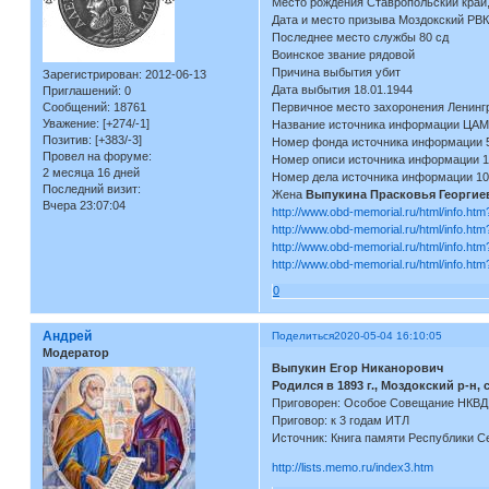
Место рождения Ставропольский край,
Дата и место призыва Моздокский РВК
Последнее место службы 80 сд
Воинское звание рядовой
Причина выбытия убит
Зарегистрирован
: 2012-06-13
Дата выбытия 18.01.1944
Приглашений:
0
Сообщений:
18761
Первичное место захоронения Ленингра
Уважение:
[+274/-1]
Название источника информации ЦА
Позитив:
[+383/-3]
Номер фонда источника информации 
Провел на форуме:
Номер описи источника информации 
2 месяца 16 дней
Номер дела источника информации 1
Последний визит:
Жена
Выпукина Прасковья Георгие
Вчера 23:07:04
http://www.obd-memorial.ru/html/info.ht
http://www.obd-memorial.ru/html/info.ht
http://www.obd-memorial.ru/html/info.ht
http://www.obd-memorial.ru/html/info.ht
0
Андрей
Поделиться
2020-05-04 16:10:05
Модератор
Выпукин Егор Никанорович
Родился в 1893 г., Моздокский р-н, 
Приговорен: Особое Совещание НКВД 
Приговор: к 3 годам ИТЛ
Источник: Книга памяти Республики С
http://lists.memo.ru/index3.htm