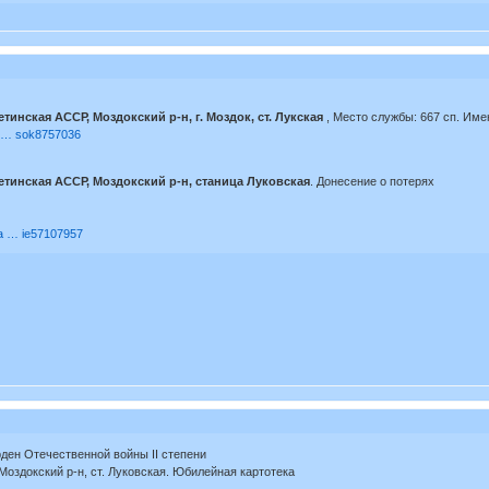
етинская АССР, Моздокский р-н, г. Моздок, ст. Лукская
, Место службы: 667 сп. Име
he … sok8757036
етинская АССР, Моздокский р-н, станица Луковская
. Донесение о потерях
ia … ie57107957
рден Отечественной войны II степени
оздокский р-н, ст. Луковская. Юбилейная картотека