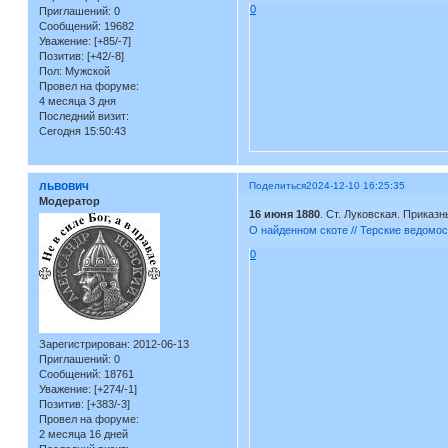
0
Приглашений:
0
Сообщений:
19682
Уважение:
[+85/-7]
Позитив:
[+42/-8]
Пол:
Мужской
Провел на форуме:
4 месяца 3 дня
Последний визит:
Сегодня 15:50:43
львович
Поделиться
2024-12-10 16:25:35
Модератор
16 июня 1880
. Ст. Луковская. Приказ
О найденном скоте // Терские ведомост
0
Зарегистрирован
: 2012-06-13
Приглашений:
0
Сообщений:
18761
Уважение:
[+274/-1]
Позитив:
[+383/-3]
Провел на форуме:
2 месяца 16 дней