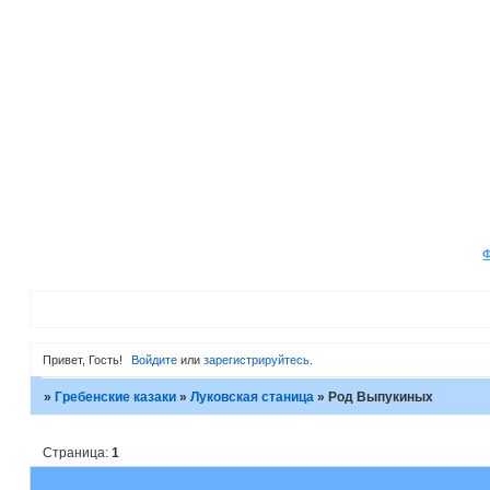
Привет, Гость!
Войдите
или
зарегистрируйтесь
.
»
Гребенские казаки
»
Луковская станица
»
Род Выпукиных
Страница:
1