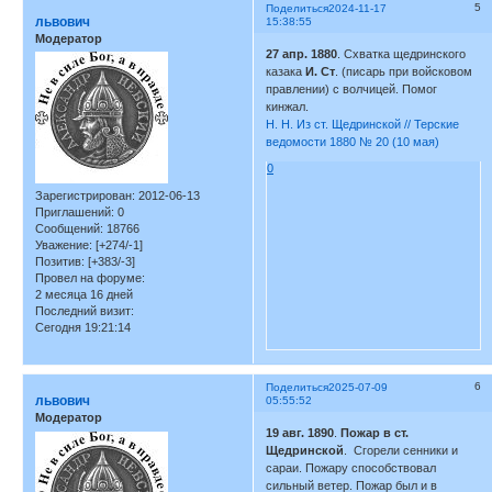
5
Поделиться
2024-11-17
львович
15:38:55
Модератор
27 апр. 1880
. Схватка щедринского
казака
И. Ст
. (писарь при войсковом
правлении) с волчицей. Помог
кинжал.
Н. Н. Из ст. Щедринской // Терские
ведомости 1880 № 20 (10 мая)
0
Зарегистрирован
: 2012-06-13
Приглашений:
0
Сообщений:
18766
Уважение:
[+274/-1]
Позитив:
[+383/-3]
Провел на форуме:
2 месяца 16 дней
Последний визит:
Сегодня 19:21:14
6
Поделиться
2025-07-09
львович
05:55:52
Модератор
19 авг. 1890
.
Пожар в ст.
Щедринской
. Сгорели сенники и
сараи. Пожару способствовал
сильный ветер. Пожар был и в