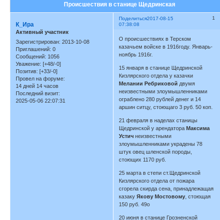
Происшествия в станице Щедринская
1
Поделиться
2017-08-15
К_Ира
07:38:08
Активный участник
О происшествиях в Терском
Зарегистрирован
: 2013-10-08
казачьем войске в 1916году. Январь-
Приглашений:
0
ноябрь 1916г.
Сообщений:
1056
Уважение:
[+48/-0]
15 января в станице Щедринской
Позитив:
[+33/-0]
Кизлярского отдела у казачки
Провел на форуме:
Мелании Ребриковой
двумя
14 дней 14 часов
неизвестными злоумышленниками
Последний визит:
ограблено 280 рублей денег и 14
2025-05-06 22:07:31
аршин ситцу, стоющаго 3 руб. 50 коп.
21 февраля в наделах станицы
Щедринской у арендатора
Максима
Устич
неизвестными
злоумышленниками украдены 78
штук овец шленской породы,
стоющих 1170 руб.
25 марта в степи ст.Щедринской
Кизлярского отдела от пожара
сгорела скирда сена, принадлежащая
казаку
Якову Мостовому
, стоющая
150 руб. 49о
20 июня в станице Грозненской