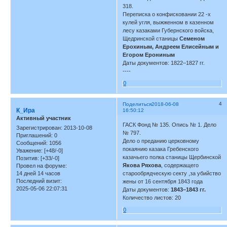
318.
Переписка о конфисковании 22 -х
кулей угля, выжженном в казенном
лесу казаками Губернского войска,
Щедринской станицы
Семеном
Ерохиным, Андреем Елисейным и
Егором Ерониным
Даты документов: 1822–1827 гг.
----
0
4
Поделиться
2018-06-08
К_Ира
16:50:12
Активный участник
ГАСК Фонд № 135. Опись № 1. Дело
Зарегистрирован
: 2013-10-08
№ 797.
Приглашений:
0
Дело о преданию церковному
Сообщений:
1056
покаянию казака Гребенского
Уважение:
[+48/-0]
казачьего полка станицы Щербинской
Позитив:
[+33/-0]
Якова Ряхова
, содержащего
Провел на форуме:
14 дней 14 часов
старообрядческую секту ,за убийство
Последний визит:
жены от 16 сентября 1843 года
2025-05-06 22:07:31
Даты документов:
1843–1843 гг.
Количество листов: 20
0