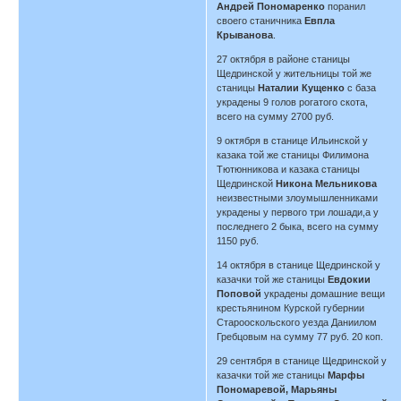
Андрей Пономаренко
поранил
своего станичника
Евпла
Крыванова
.
27 октября в районе станицы
Щедринской у жительницы той же
станицы
Наталии Кущенко
с база
украдены 9 голов рогатого скота,
всего на сумму 2700 руб.
9 октября в станице Ильинской у
казака той же станицы Филимона
Тютюнникова и казака станицы
Щедринской
Никона Мельникова
неизвестными злоумышленниками
украдены у первого три лошади,а у
последнего 2 быка, всего на сумму
1150 руб.
14 октября в станице Щедринской у
казачки той же станицы
Евдокии
Поповой
украдены домашние вещи
крестьянином Курской губернии
Старооскольского уезда Даниилом
Гребцовым на сумму 77 руб. 20 коп.
29 сентября в станице Щедринской у
казачки той же станицы
Марфы
Пономаревой, Марьяны