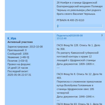
28 Ноября в станице Щедринской
Екатеринодарский мещанин Поликарп
Черныш из револьвера убил родного
брата своего Василия Черныша.
РГВАИА Ф.400-25-6110
0
3
Поделиться
2018-06-08
К_Ира
13:12:46
Активный участник
ГАСК Фонд № 128. Опись № 1. Дело
Зарегистрирован
: 2013-10-08
№ 358.
Приглашений:
0
По рапорту Кавказской губернской
Сообщений:
1056
почтовой конторы о краже 12
Уважение:
[+48/-0]
лошадей с Щедринской станицы
Позитив:
[+33/-0]
Даты документов: 1809–1809 гг.
Провел на форуме:
14 дней 14 часов
---
Последний визит:
ГАСК Фонд № 8. Опись № 12. Дело №
2025-05-06 22:07:31
483.
Переписка о сложенном приказчиком
купца Волобуева Головиным в
станицы Щедринском овес 185
четвертей
Даты документов: 1846–1846 гг.
---
ГАСК Фонд № 63. Опись № 1. Дело №