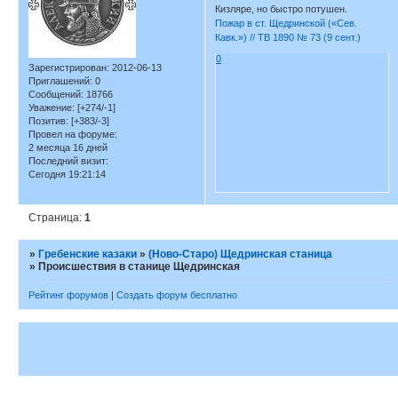
Кизляре, но быстро потушен.
Пожар в ст. Щедринской («Сев.
Кавк.») // ТВ 1890 № 73 (9 сент.)
0
Зарегистрирован
: 2012-06-13
Приглашений:
0
Сообщений:
18766
Уважение:
[+274/-1]
Позитив:
[+383/-3]
Провел на форуме:
2 месяца 16 дней
Последний визит:
Сегодня 19:21:14
Страница:
1
»
Гребенские казаки
»
(Ново-Старо) Щедринская станица
»
Происшествия в станице Щедринская
Рейтинг форумов
|
Создать форум бесплатно