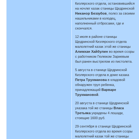
Кизлярского отдела, остановившийся
на ночлег казак станицы Щедринской
Никанор Беззубов
, полез за своими
нашильниками в колодец,
наполненный отбросами, где и
скончался.
12 июля в районе станицы
Щедринской Кизлярского отдела
малолетний казак этой же станицы
Алимхан Хайбулин
во время ссоры
с работником Гюлюком Зариевым
был ранен выстрелом из пистолета.
5 августа в станице Щедринской
Кизлярского отдела в доме казака
Петра Трухманова
в кладовой
обнаружен труп ребенка,
принадлежащий
Варваре
Трухмановой
.
20 августа в станице Щедринской
указака той же станицы
Власа
Третьяка
украдены 4 лошади,
стоющие 1600 руб.
29 сентября в станице Щедринской
Кизлярского отдела во время ссоры
малолетний казак той же станицы