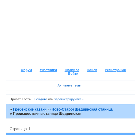
Форум
Участники
Правила
Поиск
Регистрация
Войти
Активные темы
Привет, Гость!
Войдите
или
зарегистрируйтесь
.
»
Гребенские казаки
»
(Ново-Старо) Щедринская станица
»
Происшествия в станице Щедринская
Страница:
1