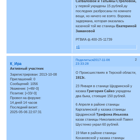
Сатваловой и Татьяны Стреловой,
у первой украдены 15 рублей,ау
последних разбросаны по комнате
вещи, но ничего не взято. Воровка
задержана, которая оказалась
казачкой той же станицы
Екатериной
Замановой
РГВИА ф.400-25-11739
+1
2
Поделиться
2017-11-06
К_Ира
23:33:28
Активный участник
О Происшествиях в Терской области,
Зарегистрирован
: 2013-10-08
1913г.
Приглашений:
0
Сообщений:
1056
23 Января в станице Щедринской у
Уважение:
[+48/-0]
казака
Григория Сайко
украдены
Позитив:
[+33/-0]
два быка, стоющие 150 рублей.
Провел на форуме:
14 дней 14 часов
6 Апреля в районе станицы
Последний визит:
Каргалинской у казака станицы
2025-05-06 22:07:31
Щедринской
Трифона Инькова
казак станицы Николаевской Павел
Шустенко украл 60 рублей.
19 Мая в районе станицы
Кохановской у казака станицы