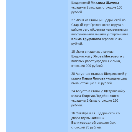
Щедринской
Михаила Шамина
украдены 2 лошади, стоющие 130
рублей.
27 Июня из станицы Щедринской на
Старый-юрт Грозненского округа в
районе сего общества неизвестными
вооруженными лицами у фургонщика
Клима Труфанова
ограблено 45
рублей.
18 Июня в наделах станицы
Щедринской у
Якова Мостового
с
полевых работ украдены 2 быка,
стоющие 200 рублей.
20 Августа в станице Щедринскокй у
казака
Павла Липова
украдены два
быка, стоющие 150 рублей.
24 Августа в станице Щедринской у
казака
Георгия Ледебинского
украдены 2 быка, стоющие 180
рублей.
16 Октября в ст. Щедринской со
двора вдовы
Устиньи
Великородной
украден бык,
стоющий 75 рублей.