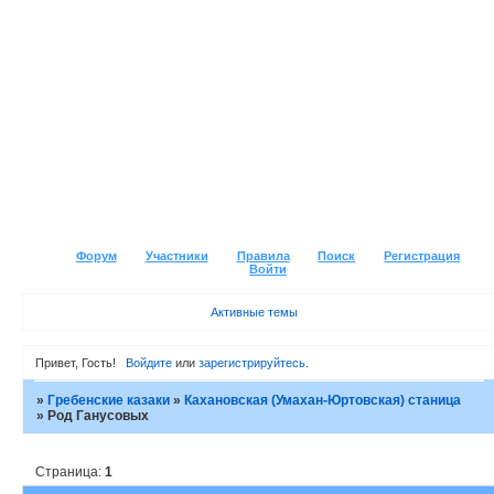
Форум
Участники
Правила
Поиск
Регистрация
Войти
Активные темы
Привет, Гость!
Войдите
или
зарегистрируйтесь
.
»
Гребенские казаки
»
Кахановская (Умахан-Юртовская) станица
»
Род Ганусовых
Страница:
1