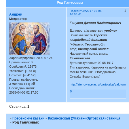
Род Ганусовых
1
Поделиться
2017-03-04
Андрей
16:08:41
Модератор
Ганусов Даниил Владимирович
Должность/звание:
мл. урядник
Воинская часть
Терский
гвардейский дивизион
Губерния:
Терская обл.
Уезд:
Кизлярский отдел
Населенный пункт:
стнц.
Зарегистрирован
: 2009-07-24
Кахановская
Приглашений:
0
Дата поступления: 02.08.1917
Сообщений:
16973
Тип карточки: Карточка на прибывших
Уважение:
[+90/-0]
Место лечения: , г.Владикавказ
Позитив:
[+541/-2]
Судьба: Болен(льна)
Провел на форуме:
3 месяца 14 дней
http://ater.gwar.elar.ru/cartoteka/yalutoro
Последний визит:
0
2025-04-03 02:17:50
Страница:
1
»
Гребенские казаки
»
Кахановская (Умахан-Юртовская) станица
»
Род Ганусовых