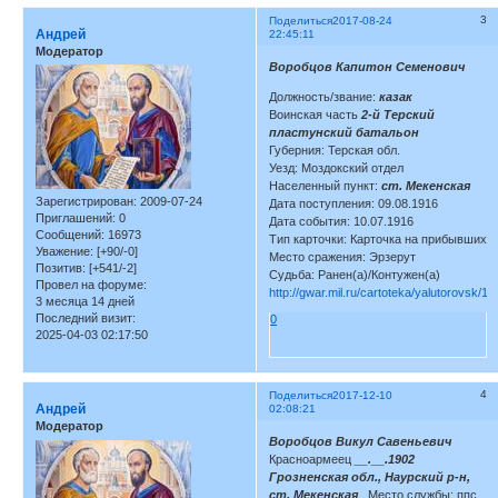
3
Поделиться
2017-08-24
Андрей
22:45:11
Модератор
Воробцов Капитон Семенович
Должность/звание:
казак
Воинская часть
2-й Терский
пластунский батальон
Губерния: Терская обл.
Уезд: Моздокский отдел
Населенный пункт:
ст. Мекенская
Зарегистрирован
: 2009-07-24
Дата поступления: 09.08.1916
Приглашений:
0
Дата события: 10.07.1916
Сообщений:
16973
Тип карточки: Карточка на прибывших
Уважение:
[+90/-0]
Место сражения: Эрзерут
Позитив:
[+541/-2]
Судьба: Ранен(а)/Контужен(а)
Провел на форуме:
http://gwar.mil.ru/cartoteka/yalutorovsk/1
3 месяца 14 дней
Последний визит:
0
2025-04-03 02:17:50
4
Поделиться
2017-12-10
Андрей
02:08:21
Модератор
Воробцов Викул Савеньевич
Красноармеец
__.__.1902
Грозненская обл., Наурский р-н,
ст. Мекенская
, Место службы: ппс