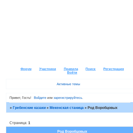
Форум
Участники
Правила
Поиск
Регистрация
Войти
Активные темы
Привет, Гость!
Войдите
или
зарегистрируйтесь
.
»
Гребенские казаки
»
Мекенская станица
»
Род Воробцовых
Страница:
1
Род Воробцовых