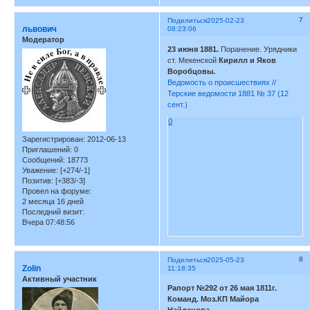
7
Поделиться
2025-02-23
львович
08:23:06
Модератор
23 июня 1881.
Поранение. Урядники
ст. Мекенской
Кирилл и Яков
Воробцовы.
Ведомость о происшествиях //
Терские ведомости 1881 № 37 (12
сент.)
0
Зарегистрирован
: 2012-06-13
Приглашений:
0
Сообщений:
18773
Уважение:
[+274/-1]
Позитив:
[+383/-3]
Провел на форуме:
2 месяца 16 дней
Последний визит:
Вчера 07:48:56
8
Поделиться
2025-05-23
Zolin
11:18:35
Активный участник
Рапорт №292 от 26 мая 1811г.
Команд. Моз.КП Майора