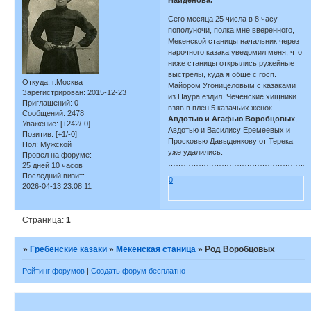
Найденова.
Сего месяца 25 числа в 8 часу
пополуночи, полка мне вверенного,
Мекенской станицы начальник через
нарочного казака уведомил меня, что
ниже станицы открылись ружейные
выстрелы, куда я обще с госп.
Откуда:
г.Москва
Майором Угоницеловым с казаками
Зарегистрирован
: 2015-12-23
из Наура ездил. Чеченские хищники
Приглашений:
0
взяв в плен 5 казачьих женок
Сообщений:
2478
Авдотью и Агафью Воробцовых
,
Уважение:
[+242/-0]
Авдотью и Василису Еремеевых и
Позитив:
[+1/-0]
Просковью Давыденкову от Терека
Пол:
Мужской
уже удалились.
Провел на форуме:
…………………………………………………
25 дней 10 часов
Последний визит:
0
2026-04-13 23:08:11
Страница:
1
»
Гребенские казаки
»
Мекенская станица
»
Род Воробцовых
Рейтинг форумов
|
Создать форум бесплатно