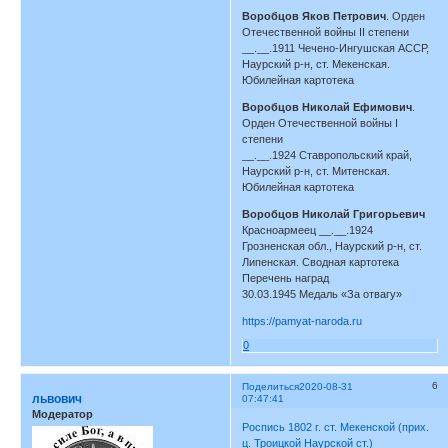
Воробцов Яков Петрович
. Орден
Отечественной войны II степени
__.__.1911 Чечено-Ингушская АССР,
Наурский р-н, ст. Мекенская.
Юбилейная картотека
Воробцов Николай Ефимович
.
Орден Отечественной войны I
степени
__.__.1924 Ставропольский край,
Наурский р-н, ст. Митенская.
Юбилейная картотека
Воробцов Николай Григорьевич
Красноармеец __.__.1924
Грозненская обл., Наурский р-н, ст.
Липенская. Сводная картотека
Перечень наград
30.03.1945 Медаль «За отвагу»
https://pamyat-naroda.ru
0
6
Поделиться
2020-08-31
львович
07:47:41
Модератор
Роспись 1802 г. ст. Мекенской (прих.
ц. Троицкой Наурской ст.)