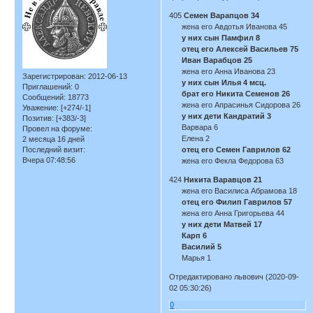
405
Семен Варапцов 34
жена его Авдотья Иванова 45
у них сын Памфил 8
отец его Алексей Васильев 75
Иван Варабцов 25
жена его Анна Иванова 23
Зарегистрирован
: 2012-06-13
у них сын Илья 4 мсц.
Приглашений:
0
брат его Никита Семенов 26
Сообщений:
18773
жена его Апрасинья Сидорова 26
Уважение:
[+274/-1]
у них дети Кандратий 3
Позитив:
[+383/-3]
Варвара 6
Провел на форуме:
Елена 2
2 месяца 16 дней
Последний визит:
отец его Семен Гаврилов 62
Вчера 07:48:56
жена его Фекла Федорова 63
424
Никита Варавцов 21
жена его Василиса Абрамова 18
отец его Филип Гаврилов 57
жена его Анна Григорьева 44
у них дети Матвей 17
Карп 6
Василий 5
Марья 1
Отредактировано львович (2020-09-
02 05:30:26)
0