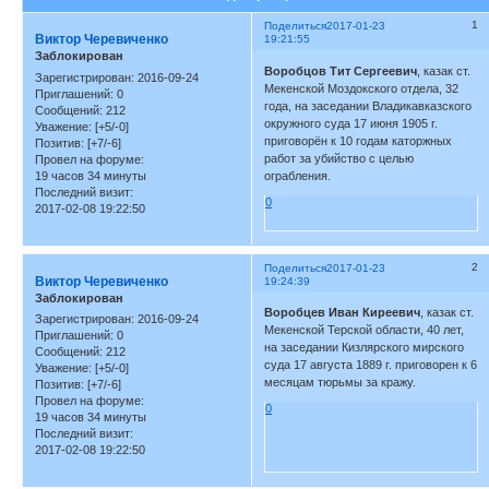
1
Поделиться
2017-01-23
Виктор Черевиченко
19:21:55
Заблокирован
Воробцов Тит Сергеевич
, казак ст.
Зарегистрирован
: 2016-09-24
Мекенской Моздокского отдела, 32
Приглашений:
0
года, на заседании Владикавказского
Сообщений:
212
окружного суда 17 июня 1905 г.
Уважение:
[+5/-0]
приговорён к 10 годам каторжных
Позитив:
[+7/-6]
работ за убийство с целью
Провел на форуме:
19 часов 34 минуты
ограбления.
Последний визит:
0
2017-02-08 19:22:50
2
Поделиться
2017-01-23
Виктор Черевиченко
19:24:39
Заблокирован
Воробцев Иван Киреевич
, казак ст.
Зарегистрирован
: 2016-09-24
Мекенской Терской области, 40 лет,
Приглашений:
0
на заседании Кизлярского мирского
Сообщений:
212
суда 17 августа 1889 г. приговорен к 6
Уважение:
[+5/-0]
месяцам тюрьмы за кражу.
Позитив:
[+7/-6]
Провел на форуме:
0
19 часов 34 минуты
Последний визит:
2017-02-08 19:22:50