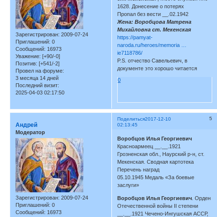
1628. Донесение о потерях
Пропал без вести __.02.1942
Жена: Воробцова Матрена
Михайловна ст. Мекенская
Зарегистрирован
: 2009-07-24
https://pamyat-
Приглашений:
0
naroda.ru/heroes/memoria …
Сообщений:
16973
ie7118786/
Уважение:
[+90/-0]
P.S. отчество Савельевич, в
Позитив:
[+541/-2]
документе это хорошо читается
Провел на форуме:
3 месяца 14 дней
0
Последний визит:
2025-04-03 02:17:50
5
Поделиться
2017-12-10
Андрей
02:13:45
Модератор
Воробцов Илья Георгиевич
Красноармеец __.__.1921
Грозненская обл., Наурский р-н, ст.
Мекенская. Сводная картотека
Перечень наград
05.10.1945 Медаль «За боевые
заслуги»
Зарегистрирован
: 2009-07-24
Воробцов Илья Георгиевич
. Орден
Приглашений:
0
Отечественной войны II степени
Сообщений:
16973
__.__.1921 Чечено-Ингушская АССР,