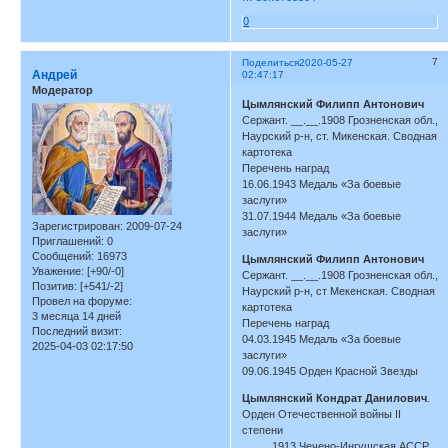
0
7
Поделиться
2020-05-27
Андрей
02:47:17
Модератор
Цымлянский Филипп Антонович
Сержант. __.__.1908 Грозненская обл.,
Наурский р-н, ст. Микенская. Сводная
картотека
Перечень наград
16.06.1943 Медаль «За боевые
заслуги»
31.07.1944 Медаль «За боевые
Зарегистрирован
: 2009-07-24
заслуги»
Приглашений:
0
Сообщений:
16973
Цымлянский Филипп Антонович
Уважение:
[+90/-0]
Сержант. __.__.1908 Грозненская обл.,
Позитив:
[+541/-2]
Наурский р-н, ст Мекенская. Сводная
Провел на форуме:
картотека
3 месяца 14 дней
Перечень наград
Последний визит:
04.03.1945 Медаль «За боевые
2025-04-03 02:17:50
заслуги»
09.06.1945 Орден Красной Звезды
Цымлянский Кондрат Данилович
.
Орден Отечественной войны II
степени
__.__.1913 Чечено-Ингушская АССР,