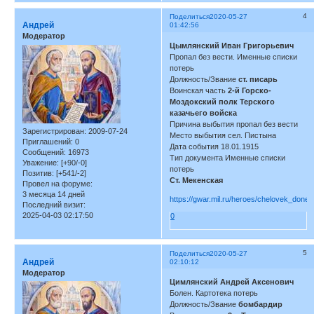
4
Поделиться
2020-05-27
Андрей
01:42:56
Модератор
Цымлянский Иван Григорьевич
Пропал без вести. Именные списки
потерь
Должность/Звание
ст. писарь
Воинская часть
2-й Горско-
Моздокский полк Терского
казачьего войска
Причина выбытия пропал без вести
Зарегистрирован
: 2009-07-24
Место выбытия сел. Пистына
Приглашений:
0
Дата события 18.01.1915
Сообщений:
16973
Тип документа Именные списки
Уважение:
[+90/-0]
потерь
Позитив:
[+541/-2]
Ст. Мекенская
Провел на форуме:
3 месяца 14 дней
https://gwar.mil.ru/heroes/chelovek_don
Последний визит:
2025-04-03 02:17:50
0
5
Поделиться
2020-05-27
Андрей
02:10:12
Модератор
Цимлянский Андрей Аксенович
Болен. Картотека потерь
Должность/Звание
бомбардир