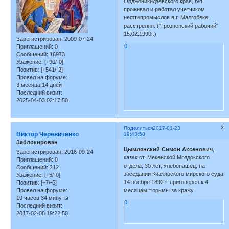
Орджоникидзевского края, б/п,
проживал и работал учетчиком
нефтепромыслов в г. Малгобеке,
расстрелян. ("Грозненский рабочий"
15.02.1990г.)
Зарегистрирован
: 2009-07-24
0
Приглашений:
0
Сообщений:
16973
Уважение:
[+90/-0]
Позитив:
[+541/-2]
Провел на форуме:
3 месяца 14 дней
Последний визит:
2025-04-03 02:17:50
3
Поделиться
2017-01-23
Виктор Черевиченко
19:43:50
Заблокирован
Цымлянский Симон Аксенович
,
Зарегистрирован
: 2016-09-24
казак ст. Мекенской Моздокского
Приглашений:
0
отдела, 30 лет, хлебопашец, на
Сообщений:
212
заседании Кизлярского мирского суда
Уважение:
[+5/-0]
14 ноября 1892 г. приговорён к 4
Позитив:
[+7/-6]
месяцам тюрьмы за кражу.
Провел на форуме:
19 часов 34 минуты
0
Последний визит:
2017-02-08 19:22:50