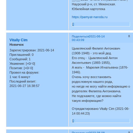
Наурский р-н, ст. Мекенская.
Юбилейная картотека
https://pamyat-naroda.ru
0
8
Поделиться
2021-06-14
Vitaliy Cim
00:43:09
Новичок
Цымлянский Филипп Антонович
Зарегистрирован
: 2021-06-14
(1908-1948) - это мой дед.
Приглашений:
0
Его отец - Цымлянский Антон
Сообщений:
1
Аксентьевич (1865-1955),
Уважение:
[+0/-0]
А мать - Марелия Игнатьевна (1876-
Позитив:
[+0/-0]
1946).
Провел на форуме:
1 час 6 минут
Очень хочу восстановить
Последний визит:
родословную нашего рода,
2021-06-27 16:38:57
но нигде не могу найти информацию о
родителях Филиппа Антоновича.
Не подскажете, где можно найти
такую информацию?
Отредактировано Vitaliy Cim (2021-06-
14 00:44:23)
0
9
Поделиться
2023-08-08