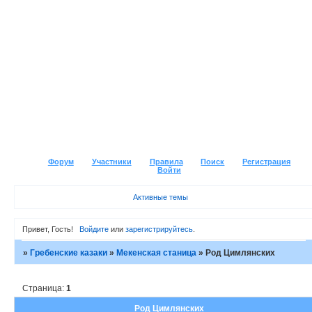
Форум
Участники
Правила
Поиск
Регистрация
Войти
Активные темы
Привет, Гость!
Войдите
или
зарегистрируйтесь
.
»
Гребенские казаки
»
Мекенская станица
»
Род Цимлянских
Страница:
1
Род Цимлянских