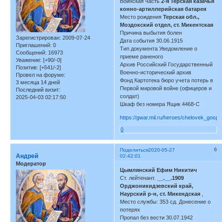
Воинская часть
2-я Терская казачья
конно-артиллерийская батарея
Место рождения
Терская обл.,
Моздокский отдел, ст. Микентская
Причина выбытия болен
Зарегистрирован
: 2009-07-24
Дата события 30.06.1915
Приглашений:
0
Тип документа Уведомление о
Сообщений:
16973
приеме раненого
Уважение:
[+90/-0]
Архив Российский Государственный
Позитив:
[+541/-2]
Военно-исторический архив
Провел на форуме:
Фонд Картотека бюро учета потерь в
3 месяца 14 дней
Первой мировой войне (офицеров и
Последний визит:
солдат)
2025-04-03 02:17:50
Шкаф без номера Ящик 4468-C
https://gwar.mil.ru/heroes/chelovek_gospi
0
6
Поделиться
2020-05-27
Андрей
02:42:01
Модератор
Цымлянский Ефим Никитич
Ст. лейтенант.
__.__.1909
Орджоникидзевский край,
Наурский р-н, ст. Микендская
,
Место службы: 353 сд. Донесение о
потерях
Пропал без вести 30.07.1942