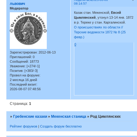
львович
08:14:57
Модератор
Казак стан. Мекенской,
Евсей
Цымлянский
, утонул 13-14 янв. 1872
в р. Тереке у стан. Каргалинской.
О происшествиях по области //
Терские ведомости 1872 № 8 (25
февр.)
0
Зарегистрирован
: 2012-06-13
Приглашений:
0
Сообщений:
18773
Уважение:
[+274/-1]
Позитив:
[+383/-3]
Провел на форуме:
2 месяца 16 дней
Последний визит:
2026-08-07 07:48:56
Страница:
1
»
Гребенские казаки
»
Мекенская станица
»
Род Цимлянских
Рейтинг форумов
|
Создать форум бесплатно