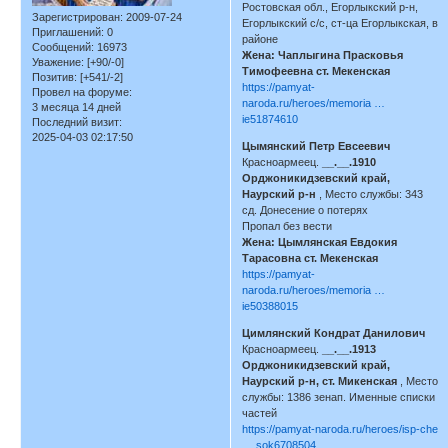
Ростовская обл., Егорлыкский р-н,
Зарегистрирован
: 2009-07-24
Егорлыкский с/с, ст-ца Егорлыкская, в
Приглашений:
0
районе
Сообщений:
16973
Жена: Чаплыгина Прасковья
Уважение:
[+90/-0]
Тимофеевна ст. Мекенская
Позитив:
[+541/-2]
https://pamyat-
Провел на форуме:
naroda.ru/heroes/memoria …
3 месяца 14 дней
ie51874610
Последний визит:
2025-04-03 02:17:50
Цымянский Петр Евсеевич
Красноармеец.
__.__.1910
Орджоникидзевский край,
Наурский р-н
, Место службы: 343
сд. Донесение о потерях
Пропал без вести
Жена: Цымлянская Евдокия
Тарасовна ст. Мекенская
https://pamyat-
naroda.ru/heroes/memoria …
ie50388015
Цимлянский Кондрат Данилович
Красноармеец.
__.__.1913
Орджоникидзевский край,
Наурский р-н, ст. Микенская
, Место
службы: 1386 зенап. Именные списки
частей
https://pamyat-naroda.ru/heroes/isp-che
… sok6708504