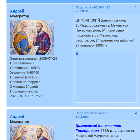
1
Поделиться
2010-04-25
Андрей
22:38:51
Модератор
ЦИМЛЯНСКИЙ Данил Кузьмич,
1879г.р., уроженец ст. Мекенской
Наурского р-на, б/п, колхозник,
проживал в ст. Мекенской,
расстрелян. ( "Грозненский рабочий"
17 февраля 1990г. )
0
Зарегистрирован
: 2009-07-24
Приглашений:
0
Сообщений:
16973
Уважение:
[+90/-0]
Позитив:
[+541/-2]
Провел на форуме:
3 месяца 14 дней
Последний визит:
2025-04-03 02:17:50
2
Поделиться
2014-06-08
Андрей
13:42:53
Модератор
Цимлянский Константин
Григорьевич
, 1883г.р., уроженец ст.
Мекенской Наурского р-на