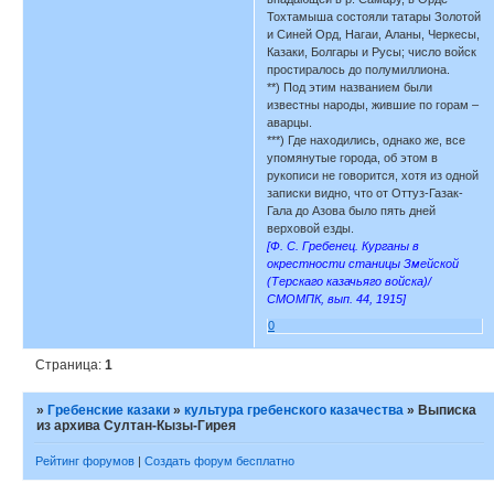
Тохтамыша состояли татары Золотой
и Синей Орд, Нагаи, Аланы, Черкесы,
Казаки, Болгары и Русы; число войск
простиралось до полумиллиона.
**) Под этим названием были
известны народы, жившие по горам –
аварцы.
***) Где находились, однако же, все
упомянутые города, об этом в
рукописи не говорится, хотя из одной
записки видно, что от Оттуз-Газак-
Гала до Азова было пять дней
верховой езды.
[Ф. С. Гребенец. Курганы в
окрестности станицы Змейской
(Терскаго казачьяго войска)/
СМОМПК, вып. 44, 1915]
0
Страница:
1
»
Гребенские казаки
»
культура гребенского казачества
»
Выписка
из архива Султан-Кызы-Гирея
Рейтинг форумов
|
Создать форум бесплатно