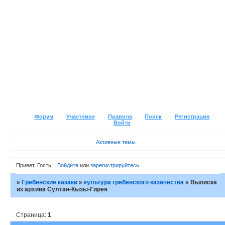
Форум
Участники
Правила
Поиск
Регистрация
Войти
Активные темы
Привет, Гость!
Войдите
или
зарегистрируйтесь
.
»
Гребенские казаки
»
культура гребенского казачества
»
Выписка
из архива Султан-Кызы-Гирея
Страница:
1