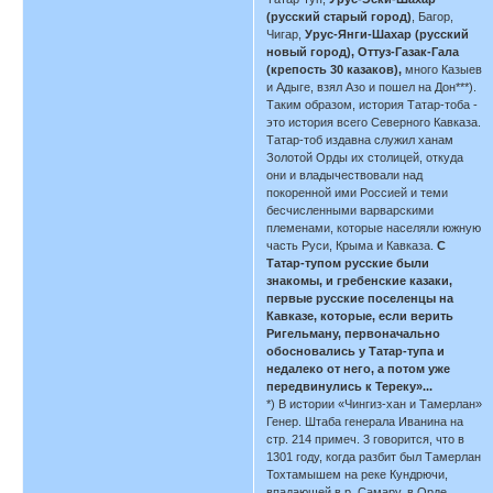
(русский старый город)
, Багор,
Чигар,
Урус-Янги-Шахар (русский
новый город), Оттуз-Газак-Гала
(крепость 30 казаков),
много Казыев
и Адыге, взял Азо и пошел на Дон***).
Таким образом, история Татар-тоба -
это история всего Северного Кавказа.
Татар-тоб издавна служил ханам
Золотой Орды их столицей, откуда
они и владычествовали над
покоренной ими Россией и теми
бесчисленными варварскими
племенами, которые населяли южную
часть Руси, Крыма и Кавказа.
С
Татар-тупом русские были
знакомы, и гребенские казаки,
первые русские поселенцы на
Кавказе, которые, если верить
Ригельману, первоначально
обосновались у Татар-тупа и
недалеко от него, а потом уже
передвинулись к Тереку»...
*) В истории «Чингиз-хан и Тамерлан»
Генер. Штаба генерала Иванина на
стр. 214 примеч. 3 говорится, что в
1301 году, когда разбит был Тамерлан
Тохтамышем на реке Кундрючи,
впадающей в р. Самару, в Орде