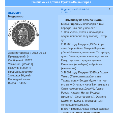
Выписка из архива Султан-Кызы-Гирея
1
Поделиться
2016-08-20
львович
11:40:16
Модератор
… «
Выписку из архива Султан-
Кызы-Гирея
мы приводим в том
порядке, как она у нас есть:
1. Хан Узбек (1319 г.) проходил с
ордой, исправил галу (город) Татар-
туп.
2. В 763 году Гиджры (1365 г.) при
хане Берды-беке Ламрой Кересты
убили Мамакая, напали на Татар-туп,
Зарегистрирован
: 2012-06-13
долго бились, но не взяли и ушли на
Приглашений:
0
Сообщений:
18773
Куму, где много вреда сделали
Уважение:
[+274/-1]
Канкалам (ногайцам) и Аройтам
Позитив:
[+383/-3]
(калмыкам).
Провел на форуме:
3. В 802 году Гиджры (1395 г.) Аксак-
2 месяца 16 дней
Темур (Тамерлан) разбил хана
Последний визит:
Тахтамыша у Берды Мулку*) и гнал
Вчера 07:48:56
его до Куб-топа; у хана Тахтамыша в
Орде находились Джаи**), Адыге,
Руссы, Казаки, Ногаи, Гурджы
(грузины), Осы (осетины), Эрмине
(армяне), Куманы (половцы или
теперешние кумыки).
В 802 г. Гиджры Аксак-Темур разорил
Татар-туп,
Урус-Эски-Шахар