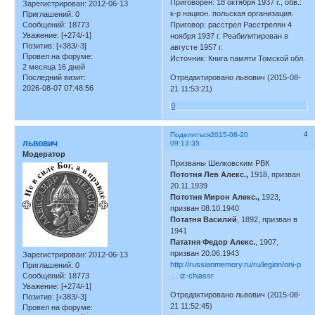
Приговорен: 18 октября 1937 г., обв.:
Зарегистрирован
: 2012-06-13
к-р национ. польская организация.
Приглашений:
0
Сообщений:
18773
Приговор: расстрел Расстрелян 4
Уважение:
[+274/-1]
ноября 1937 г. Реабилитирован в
Позитив:
[+383/-3]
августе 1957 г.
Провел на форуме:
Источник: Книга памяти Томской обл.
2 месяца 16 дней
Последний визит:
Отредактировано львович (2015-08-
2026-08-07 07:48:56
21 11:53:21)
0
4
Поделиться
2015-08-20
львович
09:13:35
Модератор
Призваны Шелковским РВК
Пототня Лев Алекс.,
1918, призван
20.11.1939
Пототня Мирон Алекс.,
1923,
призван 08.10.1940
Потатня Василий
, 1892, призван в
1941
Пататня Федор Алекс.
, 1907,
призван 20.06.1943
Зарегистрирован
: 2012-06-13
http://russianmemory.ru/ru/legion/oni-p
Приглашений:
0
Сообщений:
18773
… iz-chiassr
Уважение:
[+274/-1]
Отредактировано львович (2015-08-
Позитив:
[+383/-3]
21 11:52:45)
Провел на форуме: