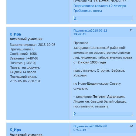
Отличие см.
ГК 4 степ.
№265 077 -
Георгиевские кавалеры 2 Кизляро-
Гребенского полка
0
11
Поделиться
2018-06-12
К_Ира
19:42:45
Активный участник
Протокол
Зарегистрирован
: 2013-10-08
заседания Шелковской районной
Приглашений:
0
комиссии по рассмотрению списков
Сообщений:
1056
лиц, лишенных избирательного права
Уважение:
[+48/-0]
от
2 июня 1930 года
Позитив:
[+33/-0]
Провел на форуме:
присутствуют: Сторчак, Бабсков,
14 дней 14 часов
Урахчин.
Последний визит:
2025-05-06 22:07:31
по Ново-Щедринскому Совету.
слушали:
- заявление
Пототня Афанасия
.
Лишен как бывший белый офицер.
постановили: отказать.
0
12
Поделиться
2018-07-20
К_Ира
07:13:45
Активный участник