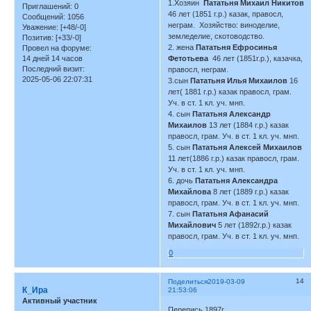
1.Хозяин
Пататьня Михаил Никитов
Приглашений:
0
46 лет (1851 г.р.) казак, правосл,
Сообщений:
1056
неграм. Хозяйство: виноделие,
Уважение:
[+48/-0]
земледелие, скотоводство.
Позитив:
[+33/-0]
2. жена
Пататьня Ефросинья
Провел на форуме:
14 дней 14 часов
Фетотьева
46 лет (1851г.р.), казачка,
Последний визит:
правосл, неграм.
2025-05-06 22:07:31
3.сын
Пататьня Илья Михаилов
16
лет( 1881 г.р.) казак правосл, грам.
Уч. в ст. 1 кл. уч. мнп.
4. сын
Пататьня Александр
Михаилов
13 лет (1884 г.р.) казак
правосл, грам. Уч. в ст. 1 кл. уч. мнп.
5. сын
Пататьня Алексей Михаилов
11 лет(1886 г.р.) казак правосл, грам.
Уч. в ст. 1 кл. уч. мнп.
6. дочь
Пататьня Александра
Михайлова
8 лет (1889 г.р.) казак
правосл, грам. Уч. в ст. 1 кл. уч. мнп.
7. сын
Пататьня Афанасий
Михайлович
5 лет (1892г.р.) казак
правосл, грам. Уч. в ст. 1 кл. уч. мнп.
0
14
Поделиться
2019-03-09
К_Ира
21:53:06
Активный участник
Перепись 1897г.