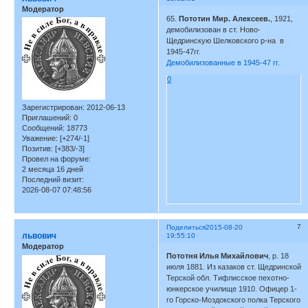
Модератор
65.
Пототин Мир. Алексеев.
, 1921,
демобилизован в ст. Ново-
Щедринскую Шелковского р-на в
1945-47гг.
Демобилизованные в 1945-47 гг.
0
Зарегистрирован
: 2012-06-13
Приглашений:
0
Сообщений:
18773
Уважение:
[+274/-1]
Позитив:
[+383/-3]
Провел на форуме:
2 месяца 16 дней
Последний визит:
2026-08-07 07:48:56
7
Поделиться
2015-08-20
львович
19:55:10
Модератор
Пототня Илья Михайлович
, р. 18
июля 1881. Из казаков ст. Щедринской
Терской обл. Тифлисское пехотно-
юнкерское училище 1910. Офицер 1-
го Горско-Моздокского полка Терского