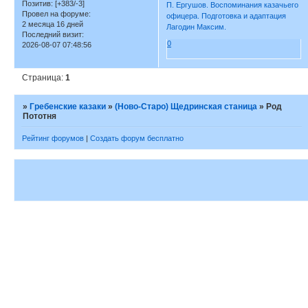
Позитив:
[+383/-3]
П. Ергушов. Воспоминания казачьего
Провел на форуме:
офицера. Подготовка и адаптация
2 месяца 16 дней
Лагодин Максим.
Последний визит:
0
2026-08-07 07:48:56
Страница:
1
»
Гребенские казаки
»
(Ново-Старо) Щедринская станица
»
Род
Пототня
Рейтинг форумов
|
Создать форум бесплатно