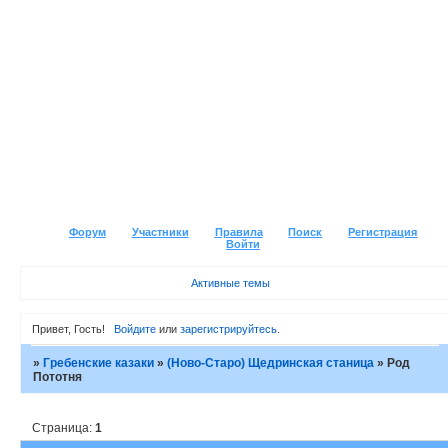
Форум
Участники
Правила
Поиск
Регистрация
Войти
Активные темы
Привет, Гость!
Войдите
или
зарегистрируйтесь
.
»
Гребенские казаки
»
(Ново-Старо) Щедринская станица
»
Род
Пототня
Страница:
1