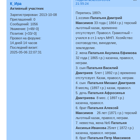
К_Ира
21:55:24
Активный участник
Перепись 1897г.
Зарегистрирован
: 2013-10-08
1.хозяин
Пататьня Дмитрий
Приглашений:
0
Максимов
33 года ( 1864 г.р.) терский
Сообщений:
1056
льготный казак, временно
Уважение:
[+48/-0]
отсутствует. Правосл. Грамотный –
Позитив:
[+33/-0]
учился в ст.1-клуч.МНП. Хозяйство:
Провел на форуме:
14 дней 14 часов
скотоводство, виноделие,
Последний визит:
земледелие.
2025-05-06 22:07:31
2. жена
Пататьня Акулина Ефимова
32 года ( 1865 г.р.) казачка, правосл,
неграм.
3. сын
Пататьня Василий
Дмитриев
5лет ( 1892 г.р.) временно
отстутсвует. Казак, правосл, неграм.
4. сын
Пататьня Михаил Дмитриев
8 месяц. (1897 г.р.) казак, правосл.
5. дочь
Пататьня Афросинья
Дмитриева
8 мес. ( 1897 г.р.)
казачка, правосл.
6. брат
Пататьня Алексей
Максимов
26 лет (1871 г.р.) терский
льготный казак, правосл, неграм.
7. невестка, жена №6
Пататьня
Аксинья Иванова
25лет ( 1872 г.р.)
казачка, правосл. неграм.
8. брат
Пататьня Петр Максимов