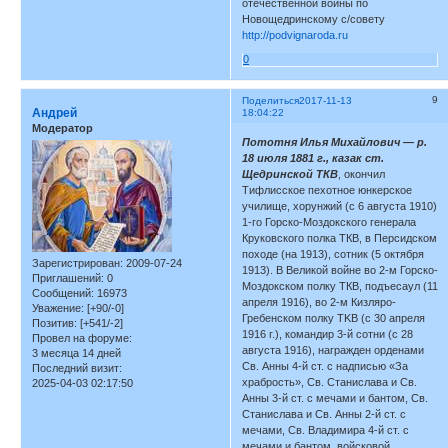
отечественной войны по
Новощедринскому с/совету
http://podvignaroda.ru
0
9
Поделиться
2017-11-13
Андрей
18:04:22
Модератор
Пототня Илья Михайлович — р.
18 июля 1881 г., казак ст.
Щедринской ТКВ
, окончил
Тифлисское пехотное юнкерское
училище, хорунжий (с 6 августа 1910)
1-го Горско-Моздокского генерала
Круковского полка ТКВ, в Персидском
походе (на 1913), сотник (5 октября
Зарегистрирован
: 2009-07-24
1913). В Великой войне во 2-м Горско-
Приглашений:
0
Моздокском полку ТКВ, подъесаул (11
Сообщений:
16973
апреля 1916), во 2-м Кизляро-
Уважение:
[+90/-0]
Гребенском полку TKB (с 30 апреля
Позитив:
[+541/-2]
1916 г.), командир 3-й сотни (с 28
Провел на форуме:
августа 1916), награжден орденами
3 месяца 14 дней
Св. Анны 4-й ст. с надписью «За
Последний визит:
храбрость», Св. Станислава и Св.
2025-04-03 02:17:50
Анны 3-й ст. с мечами и бантом, Св.
Станислава и Св. Анны 2-й ст. с
мечами, Св. Владимира 4-й ст. с
мечами и бантом, войсковой