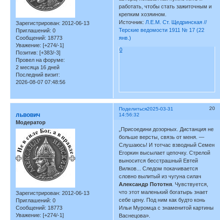
работать, чтобы стать зажиточным и
крепким хозяином.
Источник:
Л.Е.М. Ст. Щедринская //
Зарегистрирован
: 2012-06-13
Терские ведомости 1911 № 17 (22
Приглашений:
0
Сообщений:
18773
янв.)
Уважение:
[+274/-1]
0
Позитив:
[+383/-3]
Провел на форуме:
2 месяца 16 дней
Последний визит:
2026-08-07 07:48:56
20
Поделиться
2025-03-31
львович
14:56:32
Модератор
„Присоедини дозорных. Дистанция не
больше версты, связь от меня. —
Слушаюсь! И тотчас взводный Семен
Егоркин высылает цепочку. Стрелой
выносится бесстрашный Евтей
Вилков... Следом покачивается
словно вылитый из чугуна силач
Александр Пототня
. Чувствуется,
что этот маленький богатырь знает
Зарегистрирован
: 2012-06-13
себе цену. Под ним как будто конь
Приглашений:
0
Сообщений:
18773
Ильи Муромца с знаменитой картины
Уважение:
[+274/-1]
Васнецова».