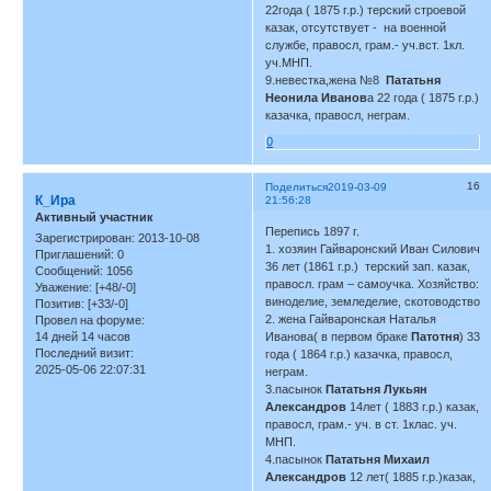
22года ( 1875 г.р.) терский строевой
казак, отсутствует - на военной
службе, правосл, грам.- уч.вст. 1кл.
уч.МНП.
9.невестка,жена №8
Пататьня
Неонила Иванов
а 22 года ( 1875 г.р.)
казачка, правосл, неграм.
0
16
Поделиться
2019-03-09
К_Ира
21:56:28
Активный участник
Перепись 1897 г.
Зарегистрирован
: 2013-10-08
1. хозяин Гайваронский Иван Силович
Приглашений:
0
36 лет (1861 г.р.) терский зап. казак,
Сообщений:
1056
правосл. грам – самоучка. Хозяйство:
Уважение:
[+48/-0]
виноделие, земледелие, скотоводство
Позитив:
[+33/-0]
2. жена Гайваронская Наталья
Провел на форуме:
14 дней 14 часов
Иванова( в первом браке
Патотня
) 33
Последний визит:
года ( 1864 г.р.) казачка, правосл,
2025-05-06 22:07:31
неграм.
3.пасынок
Пататьня Лукьян
Александров
14лет ( 1883 г.р.) казак,
правосл, грам.- уч. в ст. 1клас. уч.
МНП.
4.пасынок
Пататьня Михаил
Александров
12 лет( 1885 г.р.)казак,