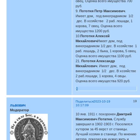
овец. Оценка всего имущества 700
руб.
9.
Пототня Петр Максимович
.
Имеет дом, под виноградником 1/2
дес. В хозяйстве 2 раб. лошади, 1
корова, 7 овец. Оценка всего
имущества 1200 руб.
10.
Пототня Алексей
Михайлович
Имеет дом, под
виноградником 1/2 дес. В хозяйстве 1
раб. лошадь, 2 быка, 1 корова, 5 овец.
Оценка всего имущества 1100 руб.
21.
Пототня Александр
Михайлович
. Имеет дом, под
виноградником 1/2 дес. В хозяйстве
2 раб.лошади, 1 корова, 4 овцы.
Оценка всего имущества 920 руб.
0
19
Поделиться
2023-10-19
львович
10:17:09
Модератор
10 янв. 1911 г. похоронен
Дмитрий
Максимович Потатня.
Службу
завершил в 1902-1903 г. Поселился
хутором за 45 верст от станицы.
Лучший хозяин в станице. По мнению
автора, показал как нужно жить и