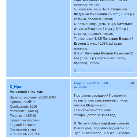
правосл, неграм.
5. невестка, жена № 4
Пататьня
Федосья Миронова
25 лет ( 1872г.р.)
казачка, правосл, неграм.
6. племянница, дочь № 4,5
Пататьня
Анисья Егорова
3 года (1894 г.р.)
казачка, правосл, неграм.
7.плем. сын №4,5
Пататьня Василий
Егоров
1 мес. ( 1897г.р.) казак,
правосл.
8.брат
Пататьня Матвей Семенов
21
год ( 1976 г.р.) терский льг. Казак,
правосл, неграм.
0
18
Поделиться
2019-03-09
К_Ира
22:00:34
Активный участник
Протоколы заседаний Правления,
Зарегистрирован
: 2013-10-08
устав и поимущественный список
Приглашений:
0
членов Щедринского
Сообщений:
1056
сельскохозяйственного
Уважение:
[+48/-0]
товарищества за
1923 год
Позитив:
[+33/-0]
Провел на форуме:
8.
Пототня Василий Дмитриевич.
14 дней 14 часов
Имеет дом, под виноградником 1/5
Последний визит:
дес. В хозяйстве 2 быка, 1 корова, 5
2025-05-06 22:07:31