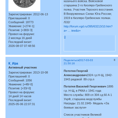
казачьего войска. Войсковой
старшина 2-го Кизляро-Гребенского
полка. Участник Терского восстания.
В Вооруженных Силах Юга России;
Зарегистрирован
: 2012-06-13
1919 в Кизляро-Гребенских полках.
Приглашений:
0
Сообщений:
18773
/532/
Уважение:
[+274/-1]
http://forum.vgd.ru/395/63213/10.htm?
Позитив:
[+383/-3]
a= … iew&o=
Провел на форуме:
0
2 месяца 16 дней
Последний визит:
2026-08-07 07:48:56
8
Поделиться
2017-03-03
К_Ира
21:50:16
Активный участник
Пототня Георгий
Зарегистрирован
: 2013-10-08
Александрович
1924 г.р.Н-Щ, 1942-
Приглашений:
0
1943 рядовой 89 стр.п
Сообщений:
1056
Уважение:
[+48/-0]
Потатня Василий Георгиевич
1895
Позитив:
[+33/-0]
г.р. Н-Щ, в РККА с 1941 года
Провел на форуме:
Место службы: 809 сп 304 сд 60 А 1
14 дней 14 часов
УкрФ, старшина медслужбы
Последний визит:
Награды: 21.02.1945- Медаль «За
2025-05-06 22:07:31
боевые заслуги»
Список участников Великой