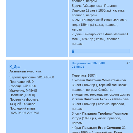
правосл, неграм.
5.дочь Гайваронская Пелагея
Иванова 12 лет ( 1885г.р.) казачка,
правосл, неграм.
6. сын Гайваронский Иван Иванов 3
года (1894 г.р.) казак, правосл,
неграм.
7. дочь Гайваронская Анна Иванова1
мес. ( 1897 г.р.) казак, правосл.
неграм.
0
17
Поделиться
2019-03-09
К_Ира
21:58:01
Активный участник
Перепись 1897 г.
Зарегистрирован
: 2013-10-08
1.хозяин
Пататьня Фома Семенов
Приглашений:
0
35 лет (1862 г.р.), терский зап. казак,
Сообщений:
1056
правосл, неграм.Хозяйство:
Уважение:
[+48/-0]
виноделие, земледелие, скотоводство
Позитив:
[+33/-0]
2. жена
Пататьня Аксиния Иванова
Провел на форуме:
14 дней 14 часов
35 лет (1862 г.р.) казачка, правосл,
Последний визит:
неграм.
2025-05-06 22:07:31
3. сын
Пататьня Трофим Фоминов
2 года (1895г.р.), казак, правосл,
неграм.
4.брат
Пататьня Егор Семенов
32
года (1865г.р.), терский льг. Казак,