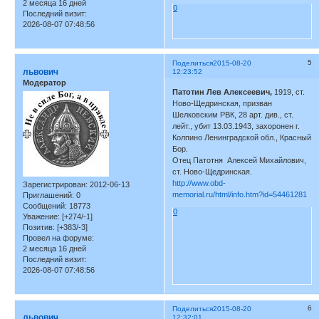
2 месяца 16 дней
0
Последний визит:
2026-08-07 07:48:56
5
Поделиться
2015-08-20
львович
12:23:52
Модератор
Патотин Лев Алексеевич,
1919, ст.
Ново-Щедринская, призван
Шелковским РВК, 28 арт. див., ст.
лейт., убит 13.03.1943, захоронен г.
Колпино Ленинградской обл., Красный
Бор.
Отец Патотня Алексей Михайлович,
ст. Ново-Щедринская.
http://www.obd-
Зарегистрирован
: 2012-06-13
memorial.ru/html/info.htm?id=54461281
Приглашений:
0
Сообщений:
18773
0
Уважение:
[+274/-1]
Позитив:
[+383/-3]
Провел на форуме:
2 месяца 16 дней
Последний визит:
2026-08-07 07:48:56
6
Поделиться
2015-08-20
львович
12:32:01