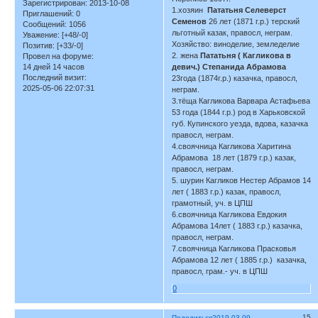
Зарегистрирован
: 2013-10-08
1.хозяин
Пататьня Селеверст
Приглашений:
0
Семенов
26 лет (1871 г.р.) терский
Сообщений:
1056
льготный казак, правосл, неграм.
Уважение:
[+48/-0]
Хозяйство: виноделие, земледелие
Позитив:
[+33/-0]
2. жена
Пататьня ( Кагликова в
Провел на форуме:
14 дней 14 часов
девич.) Степанида Абрамова
Последний визит:
23года (1874г.р.) казачка, правосл,
2025-05-06 22:07:31
неграм.
3.тёща Кагликова Варвара Астафьева
53 года (1844 г.р.) род в Харьковской
губ. Купинского уезда, вдова, казачка
правосл, неграм.
4.своячница Кагликова Харитина
Абрамова 18 лет (1879 г.р.) казак,
правосл, неграм.
5. шурин Кагликов Нестер Абрамов 14
лет ( 1883 г.р.) казак, правосл,
грамотный, уч. в ЦПШ
6.своячница Кагликова Евдокия
Абрамова 14лет ( 1883 г.р.) казачка,
правосл, неграм.
7.своячница Кагликова Прасковья
Абрамова 12 лет ( 1885 г.р.) казачка,
правосл, грам.- уч. в ЦПШ
0
15
Поделиться
2019-03-09