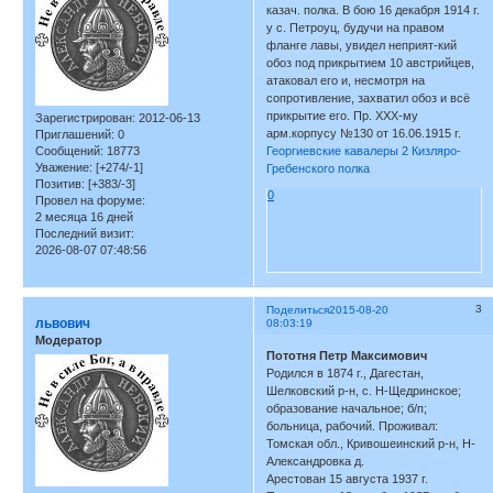
казач. полка. В бою 16 декабря 1914 г.
у с. Петроуц, будучи на правом
фланге лавы, увидел неприят-кий
обоз под прикрытием 10 австрийцев,
атаковал его и, несмотря на
сопротивление, захватил обоз и всё
прикрытие его. Пр. ХХХ-му
Зарегистрирован
: 2012-06-13
арм.корпусу №130 от 16.06.1915 г.
Приглашений:
0
Сообщений:
18773
Георгиевские кавалеры 2 Кизляро-
Уважение:
[+274/-1]
Гребенского полка
Позитив:
[+383/-3]
0
Провел на форуме:
2 месяца 16 дней
Последний визит:
2026-08-07 07:48:56
3
Поделиться
2015-08-20
львович
08:03:19
Модератор
Пототня Петр Максимович
Родился в 1874 г., Дагестан,
Шелковский р-н, с. Н-Щедринское;
образование начальное; б/п;
больница, рабочий. Проживал:
Томская обл., Кривошеинский р-н, Н-
Александровка д.
Арестован 15 августа 1937 г.