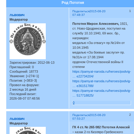
Род Пототня
1
Поделиться
2015-08-20
львович
07:48:37
Модератор
Пототня Мирон Алексеевич,
1921,
ст. Ново-Щедринская, поступил на
службу 10.10.1940, 69 мех. бр.,
награжден:
медалью «За отвагу» пр.№14/н от
10.04.1945
медалью «За боевые заслуги» пр.
№31/н от 17.08.1944
орденом Отечественной войны II
Зарегистрирован
: 2012-06-13
степени
Приглашений:
0
Сообщений:
18773
https://pamyat-naroda.ru/heroes/podvig-
Уважение:
[+274/-1]
… e22734204/
Позитив:
[+383/-3]
https://pamyat-naroda.ru/heroes/podvig-
Провел на форуме:
… e36151788/
2 месяца 16 дней
https://pamyat-naroda.ru/heroes/podvig-
Последний визит:
… 517718825/
2026-08-07 07:48:56
0
2
Поделиться
2015-08-20
львович
07:53:27
Модератор
ГК 4 ст. № 265 082
Пототня Алексей
– казак 2-го Кизляро-Гребенского