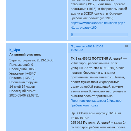
старшина (1917). Участник Терского
восстания (1918), в Добровольческой
армии и ВСЮР, служил в Кизляро-
Гребенских полках (на 1919).
http://www.booksshare.net/index.php?
id1 … p;page=160
0
10
Поделиться
2017-12-08
К_Ира
10:59:32
Активный участник
ГК 3 ст
.45542
ПОТОТНЯ Алексей
—
Зарегистрирован
: 2013-10-08
2 Кизляро-Гребенский каз. полк,
Приглашений:
0
урядник. За то, что 8.06.1916, в бою
Сообщений:
1056
первым бросился в штыки на
Уважение:
[+48/-0]
противника, занимавшего с. Пелеш,
Позитив:
[+33/-0]
своим мужеством и храбростью
Провел на форуме:
14 дней 14 часов
увлек за собой товарищей, причем
Последний визит:
взял в плен 80 человек австрийцев и
2025-05-06 22:07:31
очистил село от противника.
Георгиевские кавалеры 2 Кизляро-
Гребенского полка
Пр. ХХХ-му арм.корпусу №130 от
16.06.1915 г.
265 082
Пототня Алексей
– казак 2-
го Кизляро-Гребенского казач. полка.