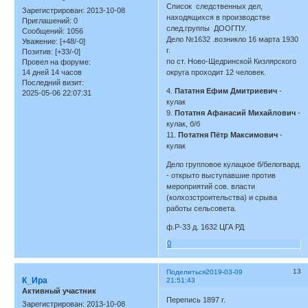
Список следственных дел,
Зарегистрирован
: 2013-10-08
находящихся в производстве
Приглашений:
0
след.группы ДООГПУ.
Сообщений:
1056
Дело №1632 .возникло 16 марта 1930
Уважение:
[+48/-0]
г.
Позитив:
[+33/-0]
по ст. Ново-Щедринской Кизлярского
Провел на форуме:
14 дней 14 часов
округа проходит 12 человек.
Последний визит:
4.
Пататня Ефим Дмитриевич
-
2025-05-06 22:07:31
кулак
9.
Потатня Афанасий Михайлович
-
кулак, б/б
11.
Потатня Пётр Максимович
-
кулак
Дело групповое кулацкое б/белогвард.
- открыто выступавшие против
мероприятий сов. власти
(колхозстроительства) и срыва
работы сельсовета.
ф.Р-33 д. 1632 ЦГА РД
0
13
Поделиться
2019-03-09
К_Ира
21:51:43
Активный участник
Перепись 1897 г.
Зарегистрирован
: 2013-10-08