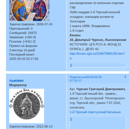
распределение по военным отделам
ТКВ
Лейб-гвардии 2-й Терский казачий
эскадрон, командир ротмистр
Золотарев
Зарегистрирован
: 2009-07-24
1 марта 1888г. Владикавказ
Приглашений:
0
1-й отдел
Сообщений:
16973
Казаки
Уважение:
[+90/-0]
16. Дмитрий Чурсин, Лысогорская
Позитив:
[+541/-2]
ИСТОЧНИК: ЦГА РСО-А. ФОНД 22.
Провел на форуме:
ОПИСЬ 1. ДЕЛО 43.
3 месяца 14 дней
http://forum.vgd.ru/2248/79991/30.htm?
Последний визит:
a
2025-04-03 02:17:50
0
3
Поделиться
2019-06-28
львович
07:33:17
Модератор
Каз.
Чурсин Григорий Дмитриевич,
1-й Терский пеший бат., правос.,
женат, ст. Лысогорской Пятигорского
отд. Терской обл., ранен 7.07.1916,
госпиталь.
1-й Терский пластунский батальон
0
Зарегистрирован
: 2012-06-13