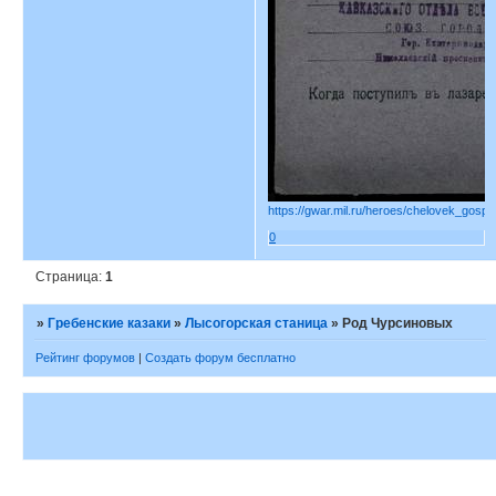
https://gwar.mil.ru/heroes/chelovek_gospi
0
Страница:
1
»
Гребенские казаки
»
Лысогорская станица
»
Род Чурсиновых
Рейтинг форумов
|
Создать форум бесплатно