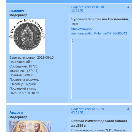
1
Поделиться
2015-08-10
львович
12:51:52
Модератор
Чурсинов Константин Васильевич
,
1904
http://www.obd-
memorial.ru/html/info.htm?id=57665342
0
Зарегистрирован
: 2012-06-13
Приглашений:
0
Сообщений:
18773
Уважение:
[+274/-1]
Позитив:
[+383/-3]
Провел на форуме:
2 месяца 16 дней
Последний визит:
2026-08-07 07:48:56
2
Поделиться
2018-12-25
Андрей
03:51:52
Модератор
Состав Императорского Конвоя
на 1888 г.
Список нижних чинов СЕИВ Конвоя с