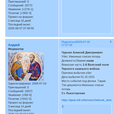
Приглашений:
0
Сообщений:
18773
Уважение:
[+274/-1]
Позитив:
[+383/-3]
Провел на форуме:
2 месяца 16 дней
Последний визит:
2026-08-07 07:48:56
4
Поделиться
2020-07-18
Андрей
17:27:18
Модератор
Чурсин Алексей Дмитриевич
Убит. Именные списки потерь
Должность/Звание
казак
Воинская часть
1-й Волгский полк
Терского казачьего войска
Причина выбытия убит
Дата выбытия 01.10.1915
Место события под фольв. Тараж
Зарегистрирован
: 2009-07-24
Тип документа Именные списки
Приглашений:
0
потерь
Сообщений:
16973
Ст. Лысогорская
Уважение:
[+90/-0]
Позитив:
[+541/-2]
https://gwar.mil.ru/heroes/chelovek_don
Провел на форуме:
0
3 месяца 14 дней
Последний визит:
2025-04-03 02:17:50