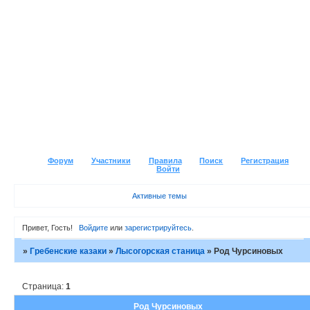
Форум
Участники
Правила
Поиск
Регистрация
Войти
Активные темы
Привет, Гость!
Войдите
или
зарегистрируйтесь
.
»
Гребенские казаки
»
Лысогорская станица
»
Род Чурсиновых
Страница:
1
Род Чурсиновых