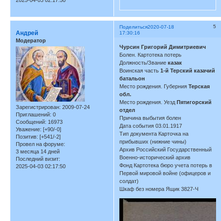
5
Поделиться
2020-07-18
Андрей
17:30:16
Модератор
Чурсин Григорий Димитриевич
Болен. Картотека потерь
Должность/Звание
казак
Воинская часть
1-й Терский казачий
батальон
Место рождения. Губерния
Терская
обл.
Место рождения. Уезд
Пятигорский
Зарегистрирован
: 2009-07-24
отдел
Приглашений:
0
Причина выбытия болен
Сообщений:
16973
Дата события 03.01.1917
Уважение:
[+90/-0]
Тип документа Карточка на
Позитив:
[+541/-2]
прибывших (нижние чины)
Провел на форуме:
Архив Российский Государственный
3 месяца 14 дней
Военно-исторический архив
Последний визит:
Фонд Картотека бюро учета потерь в
2025-04-03 02:17:50
Первой мировой войне (офицеров и
солдат)
Шкаф без номера Ящик 3827-Ч