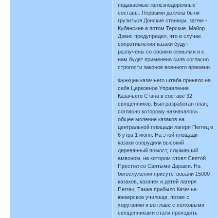
подаваемые железнодорожные
составы. Первыми должны были
грузиться Донские станицы, затем -
Кубанские а потом Терские. Майор
Дэвис предупредил, что в случае
сопротивления казаки будут
разлучены со своими семьями и к
ним будет применена сила согласно
строгости законов военного времени.
Функции казачьего штаба приняло на
себя Церковное Управление
Казачьего Стана в составе 32
священников. Был разработан план,
согласно которому назначалось
общее моление казаков на
центральной площади лагеря Пеггец в
6 утра 1 июня. На этой площади
казаки соорудили высокий
деревянный помост, служивший
амвоном, на котором стоял Святой
Престол со Святыми Дарами. На
богослужении присутствовали 15000
казаков, казачек и детей лагеря
Пеггец. Также прибыло Казачье
юнкерское училище, позже с
хоругвями и во главе с полковыми
священниками стали проходить