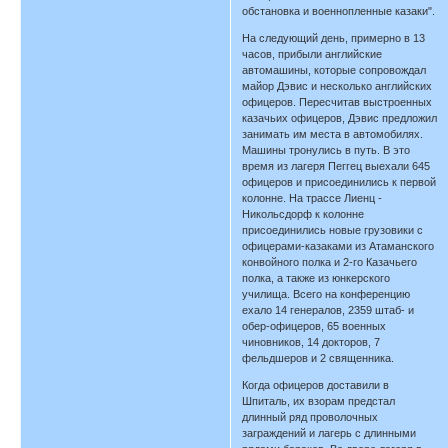
обстановка и военнопленные казаки".
На следующий день, примерно в 13
часов, прибыли английские
автомашины, которые сопровождал
майор Дэвис и несколько английских
офицеров. Пересчитав выстроенных
казачьих офицеров, Дэвис предложил
занимать им места в автомобилях.
Машины тронулись в путь. В это
время из лагеря Пеггец выехали 645
офицеров и присоединились к первой
колонне. На трассе Лиенц -
Никольсдорф к колонне
присоединились новые грузовики с
офицерами-казаками из Атаманского
конвойного полка и 2-го Казачьего
полка, а также из юнкерского
училища. Всего на конференцию
ехало 14 генералов, 2359 штаб- и
обер-офицеров, 65 военных
чиновников, 14 докторов, 7
фельдшеров и 2 священника.
Когда офицеров доставили в
Шпиталь, их взорам предстал
длинный ряд проволочных
заграждений и лагерь с длинными