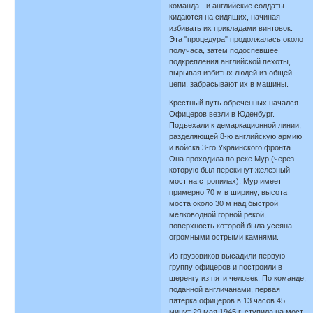
команда - и английские солдаты
кидаются на сидящих, начиная
избивать их прикладами винтовок.
Эта "процедура" продолжалась около
получаса, затем подоспевшее
подкрепления английской пехоты,
вырывая избитых людей из общей
цепи, забрасывают их в машины.
Крестный путь обреченных начался.
Офицеров везли в Юденбург.
Подъехали к демаркационной линии,
разделяющей 8-ю английскую армию
и войска 3-го Украинского фронта.
Она проходила по реке Мур (через
которую был перекинут железный
мост на стропилах). Мур имеет
примерно 70 м в ширину, высота
моста около 30 м над быстрой
мелководной горной рекой,
поверхность которой была усеяна
огромными острыми камнями.
Из грузовиков высадили первую
группу офицеров и построили в
шеренгу из пяти человек. По команде,
поданной англичанами, первая
пятерка офицеров в 13 часов 45
минут 29 мая 1945 г. ступила на мост