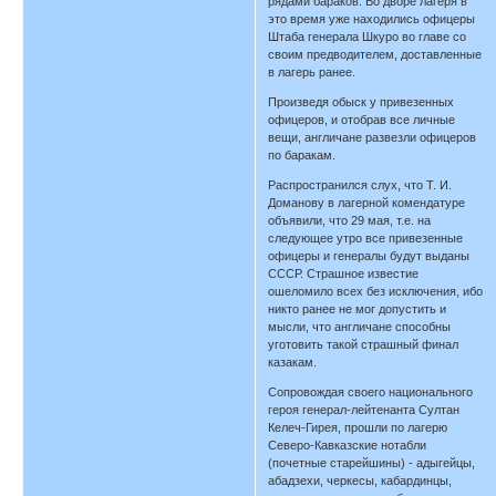
рядами бараков. Во дворе лагеря в
это время уже находились офицеры
Штаба генерала Шкуро во главе со
своим предводителем, доставленные
в лагерь ранее.
Произведя обыск у привезенных
офицеров, и отобрав все личные
вещи, англичане развезли офицеров
по баракам.
Распространился слух, что Т. И.
Доманову в лагерной комендатуре
объявили, что 29 мая, т.е. на
следующее утро все привезенные
офицеры и генералы будут выданы
СССР. Страшное известие
ошеломило всех без исключения, ибо
никто ранее не мог допустить и
мысли, что англичане способны
уготовить такой страшный финал
казакам.
Сопровождая своего национального
героя генерал-лейтенанта Султан
Келеч-Гирея, прошли по лагерю
Северо-Кавказские нотабли
(почетные старейшины) - адыгейцы,
абадзехи, черкесы, кабардинцы,