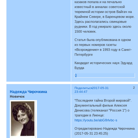
казаков попала и на печально
известный в анналах советской
тюремной истории остров Вайгач на
Крайнем Севере, в Баренцевом море.
Здесь располагались свинцовые
рудники. В год умирало здесь около
1500 человек.
Статья была опубликована в одном
из первых номеров газеты
«Возрождение» в 1993 году в Санкт-
Петербурге
Кандидат исторических наук Эдуард
Бурда
0
2
Поделиться
2017-05-31
Надежда Чирочкина
23:44:47
Новичок
"Последняя тайна Второй мировой".
Документальный фильм Алексея
Денисова (телеканал "Россия 1") о
трагедии в Лиенце:
https://youtu.be/abG8rlvbc-s
Отредактировано Надежда Чирочкина
(2017-05-31 23:45:25)