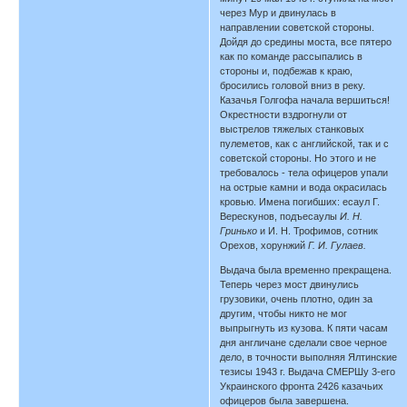
через Мур и двинулась в
направлении советской стороны.
Дойдя до средины моста, все пятеро
как по команде рассыпались в
стороны и, подбежав к краю,
бросились головой вниз в реку.
Казачья Голгофа начала вершиться!
Окрестности вздрогнули от
выстрелов тяжелых станковых
пулеметов, как с английской, так и с
советской стороны. Но этого и не
требовалось - тела офицеров упали
на острые камни и вода окрасилась
кровью. Имена погибших: есаул Г.
Верескунов, подъесаулы
И. Н.
Гринько
и И. Н. Трофимов, сотник
Орехов, хорунжий
Г. И. Гулаев.
Выдача была временно прекращена.
Теперь через мост двинулись
грузовики, очень плотно, один за
другим, чтобы никто не мог
выпрыгнуть из кузова. К пяти часам
дня англичане сделали свое черное
дело, в точности выполняя Ялтинские
тезисы 1943 г. Выдача СМЕРШу 3-его
Украинского фронта 2426 казачьих
офицеров была завершена.