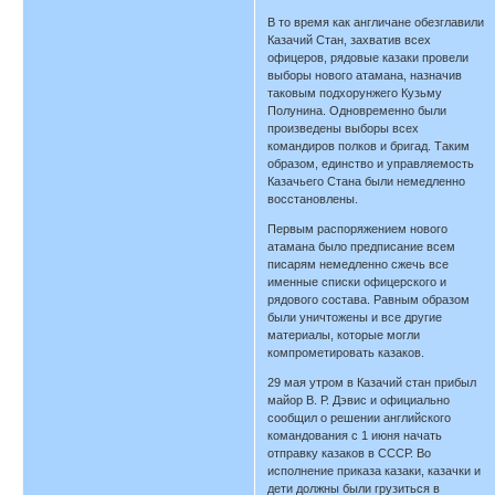
В то время как англичане обезглавили
Казачий Стан, захватив всех
офицеров, рядовые казаки провели
выборы нового атамана, назначив
таковым подхорунжего Кузьму
Полунина. Одновременно были
произведены выборы всех
командиров полков и бригад. Таким
образом, единство и управляемость
Казачьего Стана были немедленно
восстановлены.
Первым распоряжением нового
атамана было предписание всем
писарям немедленно сжечь все
именные списки офицерского и
рядового состава. Равным образом
были уничтожены и все другие
материалы, которые могли
компрометировать казаков.
29 мая утром в Казачий стан прибыл
майор В. Р. Дэвис и официально
сообщил о решении английского
командования с 1 июня начать
отправку казаков в СССР. Во
исполнение приказа казаки, казачки и
дети должны были грузиться в