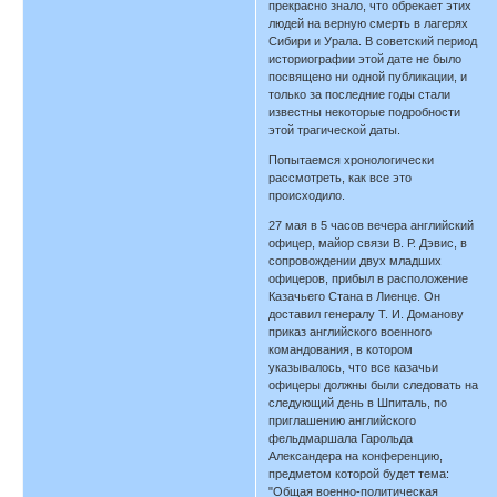
прекрасно знало, что обрекает этих
людей на верную смерть в лагерях
Сибири и Урала. В советский период
историографии этой дате не было
посвящено ни одной публикации, и
только за последние годы стали
известны некоторые подробности
этой трагической даты.
Попытаемся хронологически
рассмотреть, как все это
происходило.
27 мая в 5 часов вечера английский
офицер, майор связи В. Р. Дэвис, в
сопровождении двух младших
офицеров, прибыл в расположение
Казачьего Стана в Лиенце. Он
доставил генералу Т. И. Доманову
приказ английского военного
командования, в котором
указывалось, что все казачьи
офицеры должны были следовать на
следующий день в Шпиталь, по
приглашению английского
фельдмаршала Гарольда
Александера на конференцию,
предметом которой будет тема:
"Общая военно-политическая