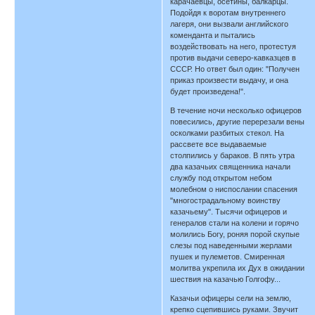
карачаевцы, осетины, балкарцы.
Подойдя к воротам внутреннего
лагеря, они вызвали английского
коменданта и пытались
воздействовать на него, протестуя
против выдачи северо-кавказцев в
СССР. Но ответ был один: "Получен
приказ произвести выдачу, и она
будет произведена!".
В течение ночи несколько офицеров
повесились, другие перерезали вены
осколками разбитых стекол. На
рассвете все выдаваемые
столпились у бараков. В пять утра
два казачьих священника начали
службу под открытом небом
молебном о ниспослании спасения
"многострадальному воинству
казачьему". Тысячи офицеров и
генералов стали на колени и горячо
молились Богу, роняя порой скупые
слезы под наведенными жерлами
пушек и пулеметов. Смиренная
молитва укрепила их Дух в ожидании
шествия на казачью Голгофу...
Казачьи офицеры сели на землю,
крепко сцепившись руками. Звучит