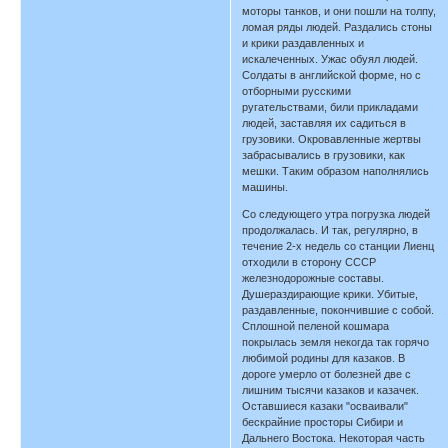
моторы танков, и они пошли на толпу,
ломая ряды людей. Раздались стоны
и крики раздавленных и
искалеченных. Ужас обуял людей.
Солдаты в английской форме, но с
отборными русскими
ругательствами, били прикладами
людей, заставляя их садиться в
грузовики. Окровавленные жертвы
забрасывались в грузовики, как
мешки. Таким образом наполнялись
машины.
Со следующего утра погрузка людей
продолжалась. И так, регулярно, в
течение 2-х недель со станции Лиенц
отходили в сторону СССР
железнодорожные составы.
Душераздирающие крики. Убитые,
раздавленные, покончившие с собой.
Сплошной пеленой кошмара
покрылась земля некогда так горячо
любимой родины для казаков. В
дороге умерло от болезней две с
лишним тысячи казаков и казачек.
Оставшиеся казаки "осваивали"
бескрайние просторы Сибири и
Дальнего Востока. Некоторая часть