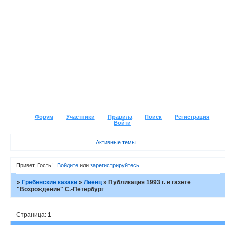
Форум
Участники
Правила
Поиск
Регистрация
Войти
Активные темы
Привет, Гость!
Войдите
или
зарегистрируйтесь
.
»
Гребенские казаки
»
Лиенц
»
Публикация 1993 г. в газете
"Возрождение" С.-Петербург
Страница:
1