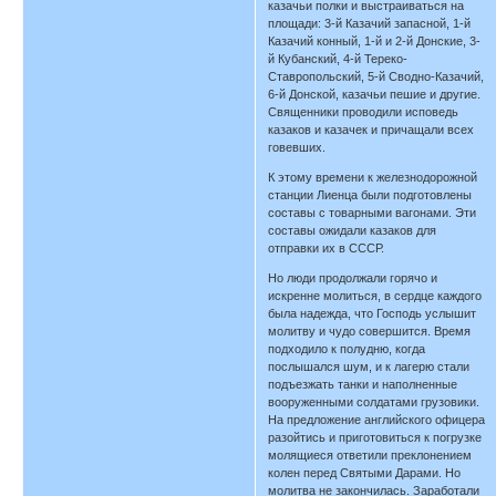
казачьи полки и выстраиваться на
площади: 3-й Казачий запасной, 1-й
Казачий конный, 1-й и 2-й Донские, 3-
й Кубанский, 4-й Тереко-
Ставропольский, 5-й Сводно-Казачий,
6-й Донской, казачьи пешие и другие.
Священники проводили исповедь
казаков и казачек и причащали всех
говевших.
К этому времени к железнодорожной
станции Лиенца были подготовлены
составы с товарными вагонами. Эти
составы ожидали казаков для
отправки их в СССР.
Но люди продолжали горячо и
искренне молиться, в сердце каждого
была надежда, что Господь услышит
молитву и чудо совершится. Время
подходило к полудню, когда
послышался шум, и к лагерю стали
подъезжать танки и наполненные
вооруженными солдатами грузовики.
На предложение английского офицера
разойтись и приготовиться к погрузке
молящиеся ответили преклонением
колен перед Святыми Дарами. Но
молитва не закончилась. Заработали