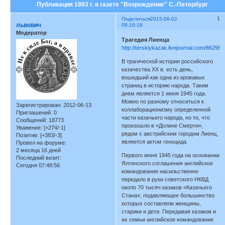
Публикация 1993 г. в газете "Возрождение" С.-Петербург
1
Поделиться
2015-06-02
львович
09:18:18
Модератор
Трагедия Лиенца
http://terskiykazak.livejournal.com/862989
В трагической истории российского
казачества XX в. есть день,
вошедший как одна из кровавых
страниц в историю народа. Таким
днем является 1 июня 1945 года.
Можно по разному относиться к
Зарегистрирован
: 2012-06-13
коллаборационизму определенной
Приглашений:
0
части казачьего народа, но то, что
Сообщений:
18773
произошло в «Долине Смерти»,
Уважение:
[+274/-1]
рядом с австрийским городом Лиенц,
Позитив:
[+383/-3]
является актом геноцида.
Провел на форуме:
2 месяца 16 дней
Первого июня 1945 года на основании
Последний визит:
Ялтинского соглашения английское
Сегодня 07:48:56
командование насильственно
передало в руки советского НКВД
около 70 тысяч казаков «Казачьего
Стана», подавляющее большинство
которых составляли женщины,
старики и дети. Передавая казаков и
их семьи английское командование