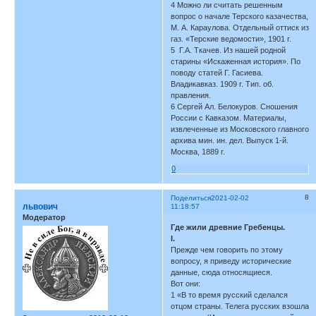
4 Можно ли считать решенным
вопрос о начале Терского казачества,
М. А. Караулова. Отдельный оттиск из
газ. «Терские ведомости», 1901 г.
5 Г.А. Ткачев. Из нашей родной
старины «Искаженная история». По
поводу статей Г. Гасиева.
Владикавказ. 1909 г. Тип. об.
правления.
6 Сергей Ал. Белокуров. Сношения
России с Кавказом. Материалы,
извлеченные из Московского главного
архива мин. ин. дел. Выпуск 1-й.
Москва, 1889 г.
0
8
Поделиться
2021-02-02
львович
11:18:57
Модератор
Где жили древние Гребенцы.
I.
Прежде чем говорить по этому
вопросу, я приведу исторические
данные, сюда относящиеся.
Вот они:
1 «В то время русский сделался
отцом страны. Телега русских взошла