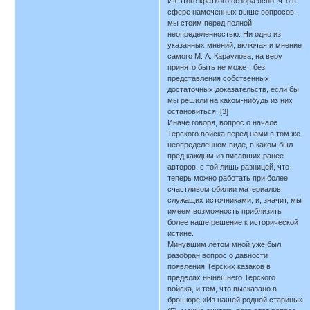
Из этого краткого обзора ясно, что в
сфере намеченных выше вопросов,
мы стоим перед полной
неопределенностью. Ни одно из
указанных мнений, включая и мнение
самого М. А. Караулова, на веру
принято быть не может, без
представления собственных
достаточных доказательств, если бы
мы решили на каком-нибудь из них
остановиться. [3]
Иначе говоря, вопрос о начале
Терского войска перед нами в том же
неопределенном виде, в каком был
пред каждым из писавших ранее
авторов, с той лишь разницей, что
теперь можно работать при более
счастливом обилии материалов,
служащих источниками, и, значит, мы
имеем возможность приблизить
более наше решение к исторической
истине.
Минувшим летом мной уже был
разобран вопрос о давности
появления Терских казаков в
пределах нынешнего Терского
войска, и тем, что высказано в
брошюре «Из нашей родной старины»