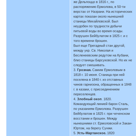
же Дельпоццо в 1816 г., по
распоряжению Ермолова, в 50-ти
верстах от Назрани. На исторических
картах показан около нынешней
станицы Михайловской. Был
неудобен по трудности добычи
питьевой воды во время осады.
Разрушен Бейбулатом в 1825 г. и с
того времени брошен.
Был еще Прегадный стан другой,
между укр. Св. Николая и
Бесленеевским редутом на Кубани,
близ станицы Барсуковской. Но их не
следует смешивать.
3.
Грозная.
Самим Ермоловым в
1818 г. 10 июня. Станица при ней
поселена в 1840 г. из отставных
чинов гарнизона, обращенных в 1848
г. в казаки, с присоединением
переселенцев.
4.
Злобный окоп
. 1820.
Командующий линией барон Сталь,
по указаниям Ермолова. Разрушен
Бейбулатом в 1825 г. при чеченском
восстании и брошен. Между
нынешними ст. Ермоловской и Закан-
Юртом, на берегу Сунжи.
5.
Усть-Мартанское.
1820