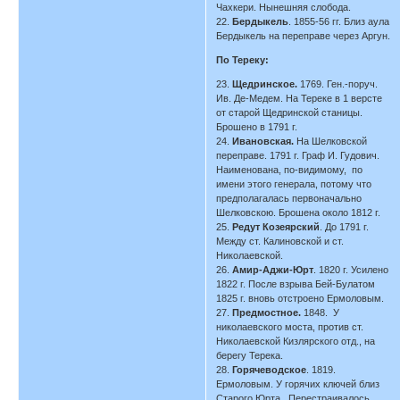
Чахкери. Нынешняя слобода.
22.
Бердыкель
. 1855-56 гг. Близ аула
Бердыкель на переправе через Аргун.
По Тереку:
23.
Щедринское.
1769. Ген.-поруч.
Ив. Де-Медем. На Тереке в 1 версте
от старой Щедринской станицы.
Брошено в 1791 г.
24.
Ивановская.
На Шелковской
переправе. 1791 г. Граф И. Гудович.
Наименована, по-видимому, по
имени этого генерала, потому что
предполагалась первоначально
Шелковскою. Брошена около 1812 г.
25.
Редут Козеярский
. До 1791 г.
Между ст. Калиновской и ст.
Николаевской.
26.
Амир-Аджи-Юрт
. 1820 г. Усилено
1822 г. После взрыва Бей-Булатом
1825 г. вновь отстроено Ермоловым.
27.
Предмостное.
1848. У
николаевского моста, против ст.
Николаевской Кизлярского отд., на
берегу Терека.
28.
Горячеводское
. 1819.
Ермоловым. У горячих ключей близ
Старого Юрта. Перестраивалось