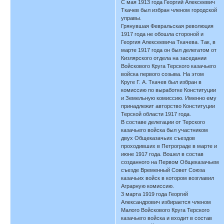
С мая 1913 года Георгий Алексеевич
Ткачев был избран членом городской
управы.
Грянувшая Февральская революция
1917 года не обошла стороной и
Георгия Алексеевича Ткачева. Так, в
марте 1917 года он был делегатом от
Кизлярского отдела на заседании
Войскового Круга Терского казачьего
войска первого созыва. На этом
Круге Г. А. Ткачев был избран в
комиссию по выработке Конституции
и Земельную комиссию. Именно ему
принадлежит авторство Конституции
Терской области 1917 года.
В составе делегации от Терского
казачьего войска был участником
двух Общеказачьих съездов
проходивших в Петрограде в марте и
июне 1917 года. Вошел в состав
созданного на Первом Общеказачьем
съезде Временный Совет Союза
казачьих войск в котором возглавил
Аграрную комиссию.
3 марта 1919 года Георгий
Александрович избирается членом
Малого Войскового Круга Терского
казачьего войска и входит в состав