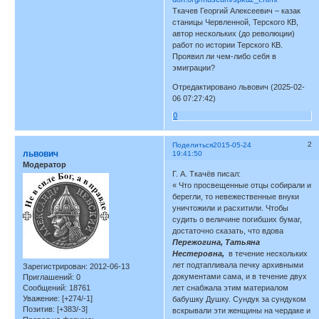
Ткачев Георгий Алексеевич – казак
станицы Червленной, Терского КВ,
автор нескольких (до революции)
работ по истории Терского КВ.
Проявил ли чем-либо себя в
эмиграции?
Отредактировано львович (2025-02-
06 07:27:42)
0
2
Поделиться
2015-05-24
львович
19:41:50
Модератор
Г. А. Ткачёв писал:
« Что просвещенные отцы собирали и
берегли, то невежественные внуки
уничтожили и расхитили. Чтобы
судить о величине погибших бумаг,
достаточно сказать, что вдова
Пережогина, Татьяна
Нестеровна,
в течение нескольких
лет подтапливала печку архивными
Зарегистрирован
: 2012-06-13
документами сама, и в течение двух
Приглашений:
0
Сообщений:
18761
лет снабжала этим материалом
Уважение:
[+274/-1]
бабушку Душку. Сундук за сундуком
Позитив:
[+383/-3]
вскрывали эти женщины на чердаке и