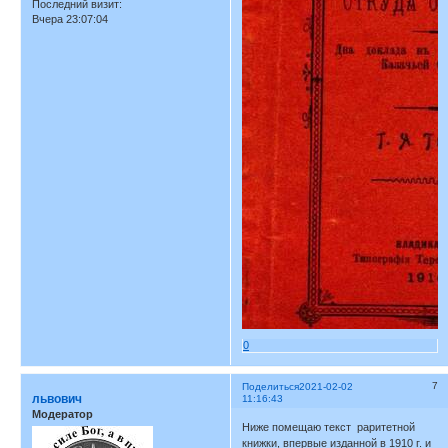
Последний визит:
Вчера 23:07:04
0
7
Поделиться
2021-02-02
львович
11:16:43
Модератор
Ниже помещаю текст раритетной
книжки, впервые изданной в 1910 г. и