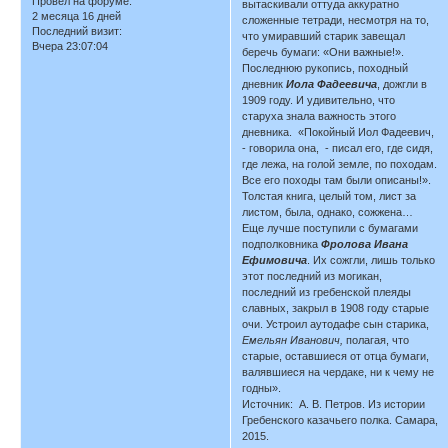
Провел на форуме:
вытаскивали оттуда аккуратно
2 месяца 16 дней
сложенные тетради, несмотря на то,
Последний визит:
что умиравший старик завещал
Вчера 23:07:04
беречь бумаги: «Они важные!».
Последнюю рукопись, походный
дневник
Иола Фадеевича
, дожгли в
1909 году. И удивительно, что
старуха знала важность этого
дневника. «Покойный Иол Фадеевич,
- говорила она, - писал его, где сидя,
где лежа, на голой земле, по походам.
Все его походы там были описаны!».
Толстая книга, целый том, лист за
листом, была, однако, сожжена…
Еще лучше поступили с бумагами
подполковника
Фролова Ивана
Ефимовича
. Их сожгли, лишь только
этот последний из могикан,
последний из гребенской плеяды
славных, закрыл в 1908 году старые
очи. Устроил аутодафе сын старика,
Емельян Иванович,
полагая, что
старые, оставшиеся от отца бумаги,
валявшиеся на чердаке, ни к чему не
годны».
Источник: А. В. Петров. Из истории
Гребенского казачьего полка. Самара,
2015.