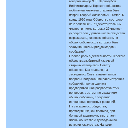
генерал-майор Ф. Г. Чернозубов.
Библиотекарем Терского общества
любителей казачьей старины был
избран Георгий Алексеевич Ткачев. К
концу 1910 года Общество состояло
из 2 почетных и 79 действительных
членов, в числе которых 29 членов-
учредителей. Деятельность общества
выражалась, главным образом, в
общих собраниях, в которых был
заслушан целый ряд докладов и
сообщений.
Особая роль в деятельности Терского
общества любителей казачьей
старины отводилась Совету
общества. Как правило, на
заседаниях Совета намечались
вопросы, подлежащие рассмотрению
собраний, производилась
предварительная разработка этих
вопросов, а затем, по указаниям
общих собраний, следовало
исполнение принятых решений.
На заседаниях общества,
проходивших, как правило, при
большой аудитории, выступали
члены общества с докладами по
истории казачества. На таких