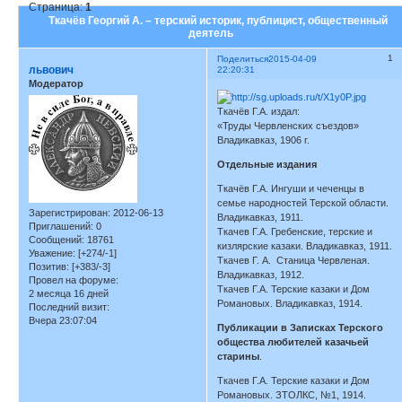
Страница:
1
Ткачёв Георгий А. – терский историк, публицист, общественный
деятель
1
Поделиться
2015-04-09
львович
22:20:31
Модератор
Ткачёв Г.А. издал:
«Труды Червленских съездов»
Владикавказ, 1906 г.
Отдельные издания
Ткачёв Г.А. Ингуши и чеченцы в
семье народностей Терской области.
Зарегистрирован
: 2012-06-13
Владикавказ, 1911.
Приглашений:
0
Ткачев Г.А. Гребенские, терские и
Сообщений:
18761
кизлярские казаки. Владикавказ, 1911.
Уважение:
[+274/-1]
Ткачев Г. А. Станица Червленая.
Позитив:
[+383/-3]
Владикавказ, 1912.
Провел на форуме:
Ткачев Г.А. Терские казаки и Дом
2 месяца 16 дней
Романовых. Владикавказ, 1914.
Последний визит:
Вчера 23:07:04
Публикации в Записках Терского
общества любителей казачьей
старины
.
Ткачев Г.А. Терские казаки и Дом
Романовых. ЗТОЛКС, №1, 1914.