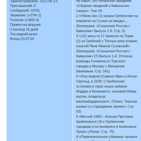
на горы». (Из чеченских преданий.
Зарегистрирован
: 2012-06-13
«Сборник сведений о Кавказских
Приглашений:
0
Сообщений:
18761
горцах». Том IX).
Уважение:
[+274/-1]
2 «Убили ево (1) казаки Гребенские на
Позитив:
[+383/-3]
перевозе на Сунше не введы»…
Провел на форуме:
(Белокуров. «Сношения России с
2 месяца 16 дней
Кавказом» Выпуск 1-й. Стр. 3)
Последний визит:
3 «122 августа 17 приехал на Терек
Вчера 23:07:04
(2) из Гребеней с Теплые реки атаман
казачей Яков Иванов Гусевский»
(Белокуров. «Сношения России с
Кавказом» [7] Выпуск 1-й. Отписка
воеводы Головина из Терского
городка в Москву с Михаилом
Ивановым. Стр. 541)
4 «Они видели (Самуил Фрич и Иоган
Герольд, в 1628 г.) Гребенские
острожки в горах выше кабаков
Илдара и Келмамета, сыновей Ибака
мурзы, владельца
малокабардинского». (Попко. Терские
казаки со стародавних времен. Стр.
53)
5 «Весной 1668 г. Алешка Протокин
приблизился (3) к Гребенским
городкам и остановился в Калиновых
Луках» (Попко. Стр. 75).
6 «Первоначальное убежище таковых