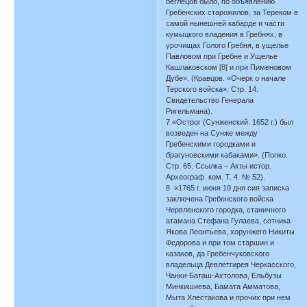
беглецов было, по объявлению
Гребенских старожилов, за Тереком в
самой нынешней кабарде и части
кумыцкого владения в Гребнях, в
урочищах Голого Гребня, в ущелье
Павловом при Гребне и Ущелье
Кашлаковском [8] и при Пименовом
Дубе». (Кравцов. «Очерк о начале
Терского войска». Стр. 14.
Свидетельство Генерала
Ригельмана).
7 «Острог (Сунженский. 1652 г.) был
возведен на Сунже между
Гребенскими городками и
брагуновскими кабаками». (Попко.
Стр. 65. Ссылка – Акты истор.
Археограф. ком. Т. 4. № 52).
8 «1765 г. июня 19 дня сия записка
заключена Гребенского войска
Червленского городка, станичного
атамана Стефана Гулаева, сотника
Якова Леонтьева, хорунжего Никиты
Федорова и при том старшин и
казаков, да Гребенчуковского
владельца Девлетгирея Черкасского,
Чанки-Баташ-Ахтолова, Ельбузы
Минкишиева, Бамата Амматова,
Мыта Хлестакова и прочих при нем