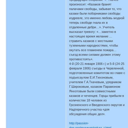
произносит: «Казаков бранят
палачами свободы, забывая то, что
казаки были поборниками свободы
издревле, это именно любовь модной
теперь свободе гнала их в
отдаленные дебри…». Учитель
высказал тревогу: «…заметно в
настоящее время желание …
стравить казаков с местными
туземными народностями, чтобы
окутать все пламенем пожара…
съезд всеми силами должен этому
противостоять».
4-й (20-21 января 1906 г.) и 5-й (24-25
февраля 1906) съезды в Червленной,
подготовленные комитетом во главе с
подъесаулом Е.И.Тихоновым,
учителем Г.А.Ткачевым, урядником
Г.Широковым, казаком Парамоном
Янхотовым были совместными
казаков и чеченцев. Горцы прибыли в
количестве 18 человек из
Грозненского и Введенского округов и
Надтеречного участка «для
обсуждения общих дел».
http://passion-
don.org/museum/spkaz_t.html