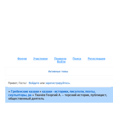
Форум
Участники
Правила
Поиск
Регистрация
Войти
Активные темы
Привет, Гость!
Войдите
или
зарегистрируйтесь
.
»
Гребенские казаки
»
казаки - историки, писатели, поэты,
скульпторы, ра
»
Ткачёв Георгий А. – терский историк, публицист,
общественный деятель