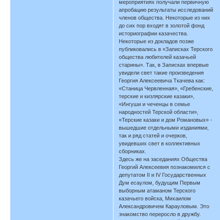
мероприятиях получали первичную
апробацию результаты исследований
членов общества. Некоторые из них
до сих пор входят в золотой фонд
историографии казачества.
Некоторые из докладов позже
публиковались в «Записках Терского
общества любителей казачьей
старины». Так, в Записках впервые
увидели свет такие произведения
Георгия Алексеевича Ткачева как:
«Станица Червленная», «Гребенские,
терские и кизлярские казаки»,
«Ингуши и чеченцы в семье
народностей Терской области»,
«Терские казаки и дом Романовых» -
вышедшие отдельными изданиями,
так и ряд статей и очерков,
увидевших свет в коллективных
сборниках.
Здесь же на заседаниях Общества
Георгий Алексеевия познакомился с
депутатом II и IV Государственных
Дум есаулом, будущим Первым
выборным атаманом Терского
казачьего войска, Михаилом
Александровичем Карауловым. Это
знакомство переросло в дружбу.