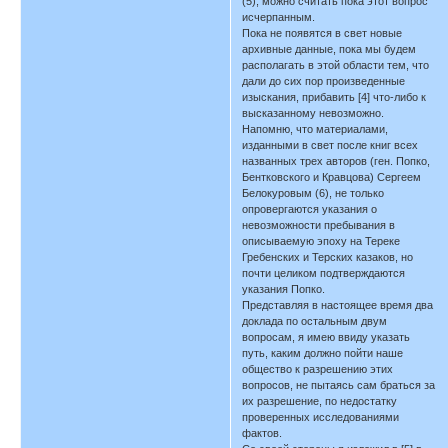
(5), можно считать пока этот вопрос
исчерпанным.
Пока не появятся в свет новые
архивные данные, пока мы будем
располагать в этой области тем, что
дали до сих пор произведенные
изыскания, прибавить [4] что-либо к
высказанному невозможно.
Напомню, что материалами,
изданными в свет после книг всех
названных трех авторов (ген. Попко,
Бентковского и Кравцова) Сергеем
Белокуровым (6), не только
опровергаются указания о
невозможности пребывания в
описываемую эпоху на Тереке
Гребенских и Терских казаков, но
почти целиком подтверждаются
указания Попко.
Представляя в настоящее время два
доклада по остальным двум
вопросам, я имею ввиду указать
путь, каким должно пойти наше
общество к разрешению этих
вопросов, не пытаясь сам браться за
их разрешение, по недостатку
проверенных исследованиями
фактов.