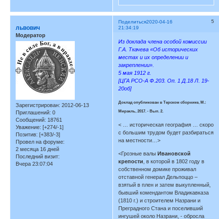
5
Поделиться
2020-04-16
львович
21:34:19
Модератор
Из доклада члена особой комиссии
Г.А. Ткачева «Об исторических
местах и их определении и
закреплении».
5 мая 1912 г.
[ЦГА РСО-А Ф.203. Оп. 1 Д.18 Л. 19-
20об]
Доклад опубликован в Терском сборнике, М.:
Зарегистрирован
: 2012-06-13
Миракль, 2017. - Вып. 2.
Приглашений:
0
Сообщений:
18761
< … историческая география … скоро
Уважение:
[+274/-1]
с большим трудом будет разбираться
Позитив:
[+383/-3]
на местности…>
Провел на форуме:
2 месяца 16 дней
<Грозные валы
Ивановской
Последний визит:
крепости
, в которой в 1802 году в
Вчера 23:07:04
собственном домике проживал
отставной генерал Дельпоццо –
взятый в плен и затем выкупленный,
бывший комендантом Владикавказа
(1810 г.) и строителем Назрани и
Преградного Стана и поселивший
ингушей около Назрани, - обросла