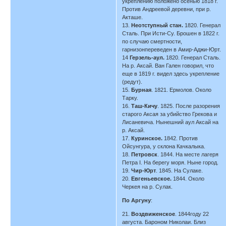
укреплению положено осенью 1818 г.
Против Андреевой деревни, при р.
Акташе.
13.
Неотступный стан.
1820. Генерал
Сталь. При Исти-Су. Брошен в 1822 г.
по случаю смертности,
гарнизонпереведен в Амир-Аджи-Юрт.
14
Герзель-аул.
1820. Генерал Сталь.
На р. Аксай. Ван Гален говорил, что
еще в 1819 г. видел здесь укрепление
(редут).
15.
Бурная
. 1821. Ермолов. Около
Тарку.
16.
Таш-Кичу
. 1825. После разорения
старого Аксая за убийство Грекова и
Лисаневича. Нынешний аул Аксай на
р. Аксай.
17.
Куринское.
1842. Против
Ойсунгура, у склона Качкалыка.
18.
Петровск
. 1844. На месте лагеря
Петра I. На берегу моря. Ныне город.
19.
Чир-Юрт
. 1845. На Сулаке.
20.
Евгеньевское.
1844. Около
Черкея на р. Сулак.
По Аргуну
:
21.
Воздвиженское
. 1844году 22
августа. Бароном Николаи. Близ