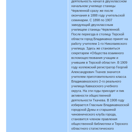
деятельность начал в двухклассном
начальном училище станицы
Червленной сразу же после
окончания в 1888 году учительской
семинарии. С 1898 по 1907
заведующий двухклассным
училищем станицы Червленной.
После переезда в столицу Терской
области город Владикавказ принят на
работу учителем 1-го Николаевского
училища. Здесь же становиться
секретарем «Общества взаимного
вспомоществования учащим и
учившим в Терской области». В 1909
году коллежский регистратор Георгий
Александрович Ткачев значится
учителем приготовительного класса
Владикавказского 2-го реального
училища Кавказского учебного
округа. На эти годы приходит и пик
активности общественной
деятельности Ткачева. В 1908 году
избирается Гласным Владикавказской
городской Думы и старшиной
чиновнического клуба города,
становится членом правления
общественной библиотеки и Терского
областного статистического