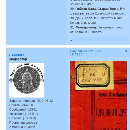
заново в 1849 г.
29.
Гюйген-Кала, Старая Терка.
В 4-
х верстах выше Копайской станицы.
30.
Дени-Кала.
В 15 верстах выше
Копая, близ моря.
31.
Фельдшанец.
На юго-востоке от
ст. Копай, в 10 верст».
0
6
Поделиться
2021-01-22
львович
19:53:16
Модератор
Зарегистрирован
: 2012-06-13
Приглашений:
0
Сообщений:
18761
Уважение:
[+274/-1]
Позитив:
[+383/-3]
Провел на форуме:
2 месяца 16 дней