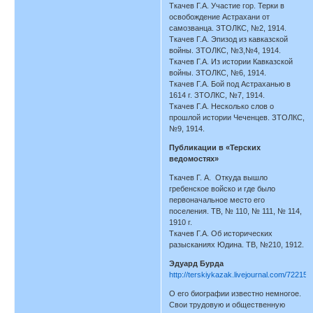
Ткачев Г.А. Участие гор. Терки в
освобождение Астрахани от
самозванца. ЗТОЛКС, №2, 1914.
Ткачев Г.А. Эпизод из кавказской
войны. ЗТОЛКС, №3,№4, 1914.
Ткачев Г.А. Из истории Кавказской
войны. ЗТОЛКС, №6, 1914.
Ткачев Г.А. Бой под Астраханью в
1614 г. ЗТОЛКС, №7, 1914.
Ткачев Г.А. Несколько слов о
прошлой истории Чеченцев. ЗТОЛКС,
№9, 1914.
Публикации в «Терских
ведомостях»
Ткачев Г. А. Откуда вышло
гребенское войско и где было
первоначальное место его
поселения. ТВ, № 110, № 111, № 114,
1910 г.
Ткачев Г.А. Об исторических
разысканиях Юдина. ТВ, №210, 1912.
Эдуард Бурда
http://terskiykazak.livejournal.com/722154
О его биографии известно немногое.
Свои трудовую и общественную