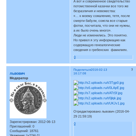
А вот и современное свидетельство
потомственной казачки все того же
безразличия и невежества:
«… к моему сожалению, тетя, после
смерти бабули, сожгла все старые
фотки, посчитала, что они не нужны,
а их было очень много».
Люди не изменились. Это понятно.
Но привел я эту информацию как
содержащую генеалогические
сведения о гребенских фамилиях.
0
3
Поделиться
2016-02-13
львович
16:17:08
Модератор
Отредактировано львович (2016-04-
29 21:59:19)
Зарегистрирован
: 2012-06-13
0
Приглашений:
0
Сообщений:
18761
Уважение:
[+274/-1]