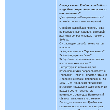
Откуда вышло Гребенское Войско
и где было первоначальное место
его поселения?
(Два доклада во Владикавказское О-
во любителей казачьей старины).
Одной из важнейших проблем, еще
не разрешенных казачьей историей,
является вопрос о начале Терского
Войска.
Он распадается собственно на три
вопроса:
1) Когда появились Терские казаки?
2) Кто (откуда) они были?
3) Где было первоначальное место
поселения этих казаков?
Литературные источники для
разрешения этих вопросов известны.
Генерал И. Попко (1) полагал, что они
(Гребенские казаки) появились [1] до
1557 - 9 гг., пришли из придонских
рязанских пределов и даже описал их
поход с обстоятельностью
настоящего очевидца. Бентковский
(2) восстал против этого мнения
Попко, доказывал, что Гребенские
казаки не могли появиться так рано,