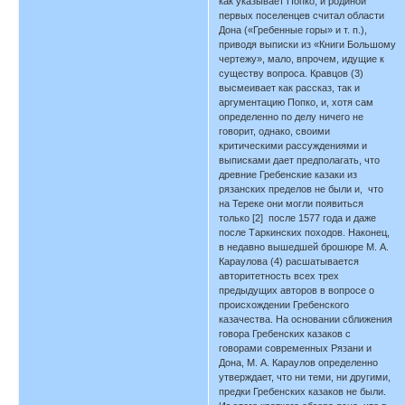
как указывает Попко, и родиной
первых поселенцев считал области
Дона («Гребенные горы» и т. п.),
приводя выписки из «Книги Большому
чертежу», мало, впрочем, идущие к
существу вопроса. Кравцов (3)
высмеивает как рассказ, так и
аргументацию Попко, и, хотя сам
определенно по делу ничего не
говорит, однако, своими
критическими рассуждениями и
выписками дает предполагать, что
древние Гребенские казаки из
рязанских пределов не были и, что
на Тереке они могли появиться
только [2] после 1577 года и даже
после Таркинских походов. Наконец,
в недавно вышедшей брошюре М. А.
Караулова (4) расшатывается
авторитетность всех трех
предыдущих авторов в вопросе о
происхождении Гребенского
казачества. На основании сближения
говора Гребенских казаков с
говорами современных Рязани и
Дона, М. А. Караулов определенно
утверждает, что ни теми, ни другими,
предки Гребенских казаков не были.