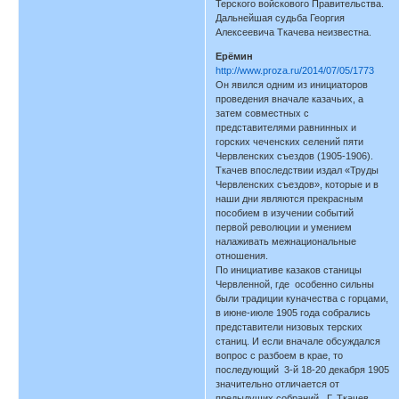
Терского войскового Правительства.
Дальнейшая судьба Георгия
Алексеевича Ткачева неизвестна.
Ерёмин
http://www.proza.ru/2014/07/05/1773
Он явился одним из инициаторов
проведения вначале казачьих, а
затем совместных с
представителями равнинных и
горских чеченских селений пяти
Червленских съездов (1905-1906).
Ткачев впоследствии издал «Труды
Червленских съездов», которые и в
наши дни являются прекрасным
пособием в изучении событий
первой революции и умением
налаживать межнациональные
отношения.
По инициативе казаков станицы
Червленной, где особенно сильны
были традиции куначества с горцами,
в июне-июле 1905 года собрались
представители низовых терских
станиц. И если вначале обсуждался
вопрос с разбоем в крае, то
последующий 3-й 18-20 декабря 1905
значительно отличается от
предыдущих собраний. Г. Ткачев