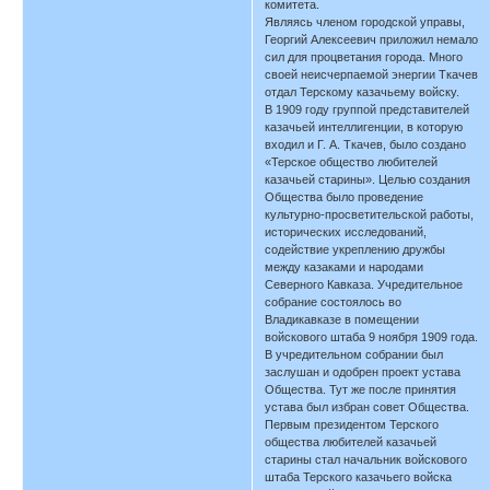
комитета.
Являясь членом городской управы,
Георгий Алексеевич приложил немало
сил для процветания города. Много
своей неисчерпаемой энергии Ткачев
отдал Терскому казачьему войску.
В 1909 году группой представителей
казачьей интеллигенции, в которую
входил и Г. А. Ткачев, было создано
«Терское общество любителей
казачьей старины». Целью создания
Общества было проведение
культурно-просветительской работы,
исторических исследований,
содействие укреплению дружбы
между казаками и народами
Северного Кавказа. Учредительное
собрание состоялось во
Владикавказе в помещении
войскового штаба 9 ноября 1909 года.
В учредительном собрании был
заслушан и одобрен проект устава
Общества. Тут же после принятия
устава был избран совет Общества.
Первым президентом Терского
общества любителей казачьей
старины стал начальник войскового
штаба Терского казачьего войска