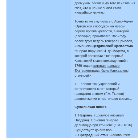
дремучим лесом и до того исчезла из
глаз, что о ней не знают сами
ближайшие жители.
Точно то же случилось с Амир-Аджи-
Юртовской слободкой на левом
берегу против крепости, в которой
(слободке) проживал в 1825 году
более двух недель генерал Ермолов,
и бывшею
Щедринской крепостью
генерал-поручика И. де Медема, в
которой проживал этот первый
Кавказский главнокомандующий с
1769 года и
которая, раньше
Екатеринограда, была Кавказскою
столицей
>
«… список тех укреплений и
исторических мест, который
находится в моем (Г.А. Ткачев)
распоряжении в настоящее время…
Сунженская линия.
1.
Назрань.
(Ермолов называл
Наздран). Основал генерал
Дельпоццо при Ртищеве (1812-1816).
Существует до сих пор.
2.
Преградный стан
. Основан тем