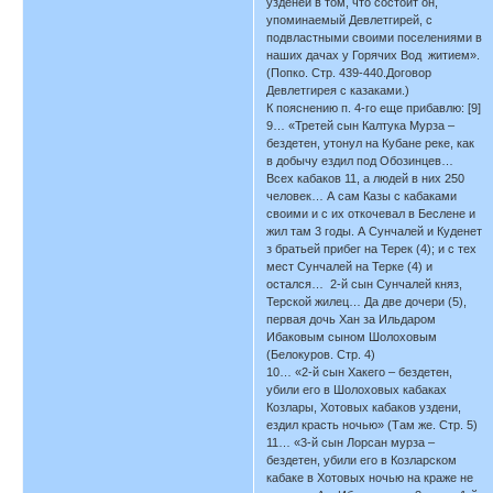
узденей в том, что состоит он,
упоминаемый Девлетгирей, с
подвластными своими поселениями в
наших дачах у Горячих Вод житием».
(Попко. Стр. 439-440.Договор
Девлетгирея с казаками.)
К пояснению п. 4-го еще прибавлю: [9]
9… «Третей сын Калтука Мурза –
бездетен, утонул на Кубане реке, как
в добычу ездил под Обозинцев…
Всех кабаков 11, а людей в них 250
человек… А сам Казы с кабаками
своими и с их откочевал в Беслене и
жил там 3 годы. А Сунчалей и Куденет
з братьей прибег на Терек (4); и с тех
мест Сунчалей на Терке (4) и
остался… 2-й сын Сунчалей княз,
Терской жилец… Да две дочери (5),
первая дочь Хан за Ильдаром
Ибаковым сыном Шолоховым
(Белокуров. Стр. 4)
10… «2-й сын Хакего – бездетен,
убили его в Шолоховых кабаках
Козлары, Хотовых кабаков уздени,
ездил красть ночью» (Там же. Стр. 5)
11… «3-й сын Лорсан мурза –
бездетен, убили его в Козларском
кабаке в Хотовых ночью на краже не