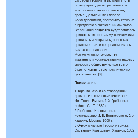
Со своей стороны я изложил в [5] в
пользу приводимых решений все,
чем располагать мог в настоящее
время. Дальнейшие слова за
исследованиями, программу которых
я предлагаю в заключении докладов.
От решения общества будет зависеть
принять мою программу целиком или
дополнить и исправить, равно как
предпринять или не предпринимать
самые исследования.
Мое же мнение таково, что
указанными исследованиями нашему
молодому обществу лучше всего
будет открыть свою практическую
деятельность. [6]
Примечания.
1 Терские казаки со стародавних
времен. Исторический очерк. Соч.
Ив. Попко. Выпуск 1-й. Гребенское
войско. С.- П. 1880 г.
2 Гребенцы. Историческое
исследование И. В. Бентковского. 2-е
издание. Москва. 1889 г.
3 Очерк о начале Терского войска.
Составлен Кравцовым. Харьков. 1882
г.