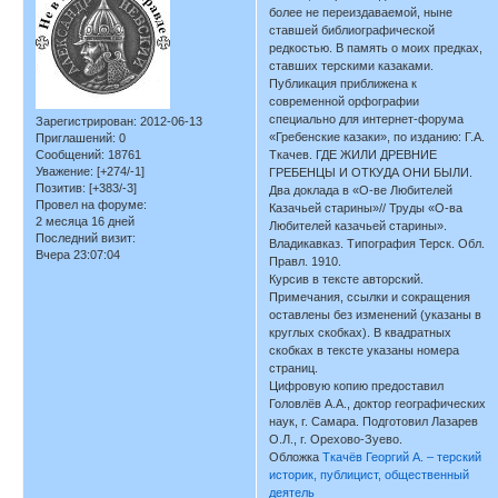
более не переиздаваемой, ныне
ставшей библиографической
редкостью. В память о моих предках,
ставших терскими казаками.
Публикация приближена к
современной орфографии
специально для интернет-форума
Зарегистрирован
: 2012-06-13
«Гребенские казаки», по изданию: Г.А.
Приглашений:
0
Сообщений:
18761
Ткачев. ГДЕ ЖИЛИ ДРЕВНИЕ
Уважение:
[+274/-1]
ГРЕБЕНЦЫ И ОТКУДА ОНИ БЫЛИ.
Позитив:
[+383/-3]
Два доклада в «О-ве Любителей
Провел на форуме:
Казачьей старины»// Труды «О-ва
2 месяца 16 дней
Любителей казачьей старины».
Последний визит:
Владикавказ. Типография Терск. Обл.
Вчера 23:07:04
Правл. 1910.
Курсив в тексте авторский.
Примечания, ссылки и сокращения
оставлены без изменений (указаны в
круглых скобках). В квадратных
скобках в тексте указаны номера
страниц.
Цифровую копию предоставил
Головлёв А.А., доктор географических
наук, г. Самара. Подготовил Лазарев
О.Л., г. Орехово-Зуево.
Обложка
Ткачёв Георгий А. – терский
историк, публицист, общественный
деятель