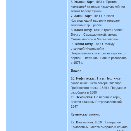
6.
Умахан-Юрт
. 1837 г. Против
нынешней станицы Кахановской, на
левом берегу Сунжи.
7.
Закан-Юрт
. 1841 г. 4 июля.
Командующий на линии генерал-
лейтенант гр. Граббе.
8.
Казак-Кичу
. 1841 г. граф Граббе.
Близ ст. Самашкинской, между
Самашкинской и Михайловской.
9.
Тепли-Кичу.
1847 г. Между
станицей Ильинской и
Петропавловской в шести верстах от
первой. Типли-Кич. Башня разобрана
в 1878 г.
Башни
:
10.
Нефтянская.
На р. Нефтянке,
около нынешнего лагеря Кизляро-
Гребенского полка. 1849 г. Продана и
разобрана в 1880 г.
11.
Чеченская
. На вершине горы,
против станицы Петропавловской,
1847 г.
Кумыкская линия.
12.
Внезапная
. 1819 г. Генералом
Ермоловым. Место выбрано и начало