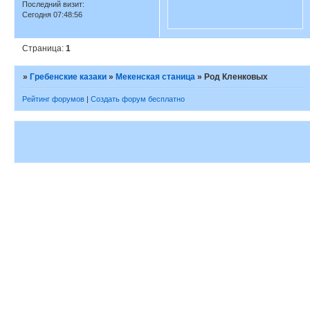
Последний визит:
Сегодня 07:48:56
Страница:
1
»
Гребенские казаки
»
Мекенская станица
»
Род Кленковых
Рейтинг форумов
|
Создать форум бесплатно