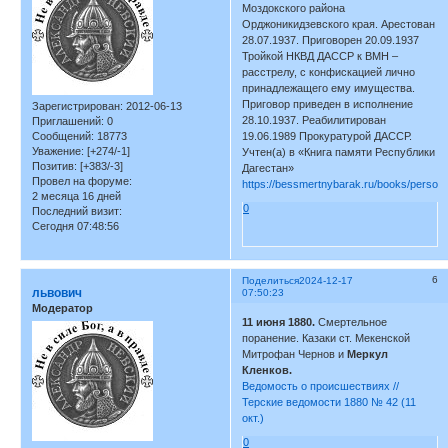
Моздокского района
Орджоникидзевского края. Арестован
28.07.1937. Приговорен 20.09.1937
Тройкой НКВД ДАССР к ВМН –
расстрелу, с конфискацией лично
принадлежащего ему имущества.
Приговор приведен в исполнение
Зарегистрирован
: 2012-06-13
28.10.1937. Реабилитирован
Приглашений:
0
Сообщений:
18773
19.06.1989 Прокуратурой ДАССР.
Уважение:
[+274/-1]
Учтен(а) в «Книга памяти Республики
Позитив:
[+383/-3]
Дагестан»
Провел на форуме:
https://bessmertnybarak.ru/books/person
2 месяца 16 дней
0
Последний визит:
Сегодня 07:48:56
6
Поделиться
2024-12-17
львович
07:50:23
Модератор
11 июня 1880.
Смертельное
поранение. Казаки ст. Мекенской
Митрофан Чернов и
Меркул
Кленков.
Ведомость о происшествиях //
Терские ведомости 1880 № 42 (11
окт.)
0