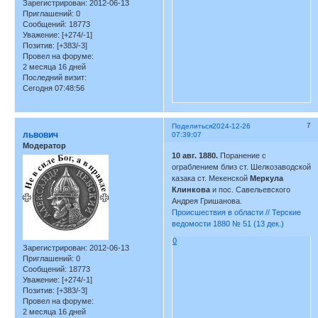
Зарегистрирован
: 2012-06-13
Приглашений:
0
Сообщений:
18773
Уважение:
[+274/-1]
Позитив:
[+383/-3]
Провел на форуме:
2 месяца 16 дней
Последний визит:
Сегодня 07:48:56
7
Поделиться
2024-12-26
львович
07:39:07
Модератор
10 авг. 1880.
Поранение с
ограблением близ ст. Шелкозаводской
казака ст. Мекенской
Меркула
Клинкова
и пос. Савельевского
Андрея Гришанова.
Происшествия в области // Терские
ведомости 1880 № 51 (13 дек.)
0
Зарегистрирован
: 2012-06-13
Приглашений:
0
Сообщений:
18773
Уважение:
[+274/-1]
Позитив:
[+383/-3]
Провел на форуме:
2 месяца 16 дней