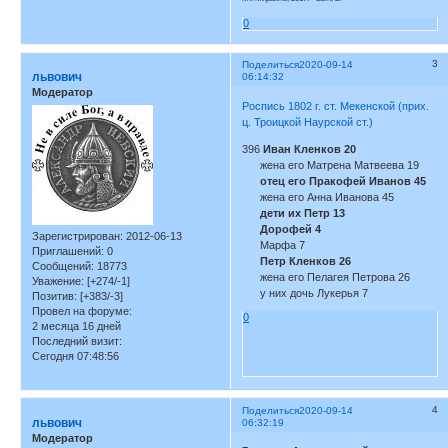
0
3
Поделиться
2020-09-14
львович
06:14:32
Модератор
Роспись 1802 г. ст. Мекенской (прих.
ц. Троицкой Наурской ст.)
396
Иван Кленков 20
жена его Матрена Матвеева 19
отец его Пракофей Иванов 45
жена его Анна Иванова 45
дети их Петр 13
Дорофей 4
Зарегистрирован
: 2012-06-13
Марфа 7
Приглашений:
0
Петр Кленков 26
Сообщений:
18773
жена его Пелагея Петрова 26
Уважение:
[+274/-1]
у них дочь Лукерья 7
Позитив:
[+383/-3]
Провел на форуме:
0
2 месяца 16 дней
Последний визит:
Сегодня 07:48:56
4
Поделиться
2020-09-14
львович
06:32:19
Модератор