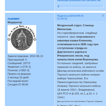
memorial.ru/html/info.htm?id=3642788
0
2
Поделиться
2018-09-24
львович
21:29:33
Модератор
Моздокский отдел. Станица
Мекенская.
На старообрядческом кладбище
покоится прах
георгиевского
кавалера казака Кленкова,
отличившегося в 1845 году при
отступлении отряда из
Даргинского ущелья и
Ичкеринских лесов, под
Зарегистрирован
: 2012-06-13
начальством князя Воронцова.
Приглашений:
0
Сообщений:
18773
Остальных сведений, требуемых
Уважение:
[+274/-1]
приказом по войску, не имеется.
Позитив:
[+383/-3]
[Доклад начальника войскового штаба
Провел на форуме:
Терского казачьего войска генерал-
2 месяца 16 дней
майора Чернозубова Его
Последний визит:
Превосходительству Наказному
Сегодня 07:48:56
Атаману Терского казачьего войска
18 апреля 1912 г. Владикавказ].
ЦГА РСО-А ф.203, оп.1, д.18, л. 1-
13об.]
Доклад полностью опубликован в Терском сборнике,
М.: Миракль, 2017. - Вып. 2.