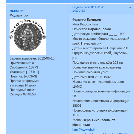
1
Поделиться
2014-11-12
львович
14:00:53
Модератор
Фамилия
Кленков
Имя
Порфилий
Отчество
Парамонович
Дата рождения/Возраст __.__.1902
Место рождения Орджоникидзевский
край, Наурский р-н
Дата и место призыва Наурский РВК,
Орджоникидзевский край, Наурский
р-н
Зарегистрирован
: 2012-06-13
Последнее место службы 203 сд
Приглашений:
0
Сообщений:
18773
Воинское звание красноармеец
Уважение:
[+274/-1]
Причина выбытия убит
Позитив:
[+383/-3]
Дата выбытия 26.11.1942
Провел на форуме:
Название источника информации
2 месяца 16 дней
ЦАМО
Последний визит:
Номер фонда источника информации
Сегодня 07:48:56
58
Номер описи источника информации
18001
Номер дела источника информации
1109
Жена:
Вера Тихоновна, ст.
Мекенская
http://www.obd-