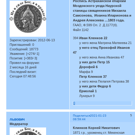
Роспись Астраханской епархии
Моздокского уезда Наурской
станицы священников Михаила
Самсонова, Иоанна Иларионова и
Андрея Алексеева …1803 года.
ГААО, Ф.599 Оп. 2 Д.1177(б).
Файл 1142
394
Иван Кленков 22
Зарегистрирован
: 2012-06-13
у него жена Матрена Матвеева 21
Приглашений:
0
у него отец Прокофей Иванов
Сообщений:
18773
47
Уважение:
[+274/-1]
у него жена Анна Иванова 47
Позитив:
[+383/-3]
у них дети Петр 15
Провел на форуме:
Дорофей 6
2 месяца 16 дней
Последний визит:
Марфа 9
Сегодня 07:48:56
Петр Кленков 37
у него жена Пелагея Петрова 38
у них дети Федор 6
Ермолай 1
Лукерья 9
0
5
Поделиться
2021-01-23
львович
08:59:44
Модератор
Клинков Корней Никитович
1871 г.р., уроженец ст. Мекенская