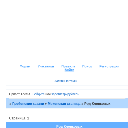
Форум
Участники
Правила
Поиск
Регистрация
Войти
Активные темы
Привет, Гость!
Войдите
или
зарегистрируйтесь
.
»
Гребенские казаки
»
Мекенская станица
»
Род Кленковых
Страница:
1
Род Кленковых