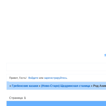
Привет, Гость!
Войдите
или
зарегистрируйтесь
.
»
Гребенские казаки
»
(Ново-Старо) Щедринская станица
»
Род Ани
Страница:
1