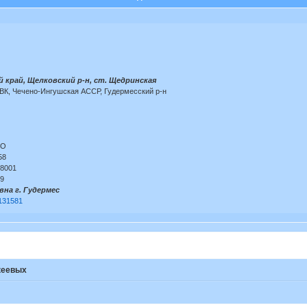
 край, Щелковский р-н, ст. Щедринская
ВК, Чечено-Ингушская АССР, Гудермесский р-н
МО
58
18001
39
на г. Гудермес
2131581
кеевых