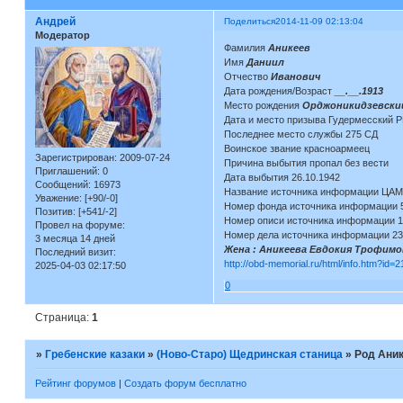
Андрей
Поделиться
2014-11-09 02:13:04
Модератор
Фамилия
Аникеев
Имя
Даниил
Отчество
Иванович
Дата рождения/Возраст
__.__.1913
Место рождения
Орджоникидзевский
Дата и место призыва Гудермесский Р
Последнее место службы 275 СД
Воинское звание красноармеец
Зарегистрирован
: 2009-07-24
Причина выбытия пропал без вести
Приглашений:
0
Дата выбытия 26.10.1942
Сообщений:
16973
Название источника информации ЦА
Уважение:
[+90/-0]
Номер фонда источника информации 
Позитив:
[+541/-2]
Номер описи источника информации 
Провел на форуме:
Номер дела источника информации 2
3 месяца 14 дней
Жена : Аникеева Евдокия Трофимов
Последний визит:
http://obd-memorial.ru/html/info.htm?id=
2025-04-03 02:17:50
0
Страница:
1
»
Гребенские казаки
»
(Ново-Старо) Щедринская станица
»
Род Ани
Рейтинг форумов
|
Создать форум бесплатно