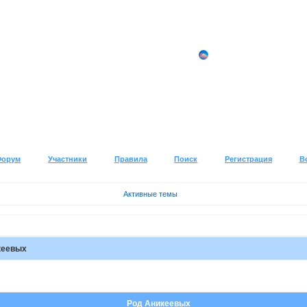
Форум
Участники
Правила
Поиск
Регистрация
В
Активные темы
кеевых
Род Аникеевых