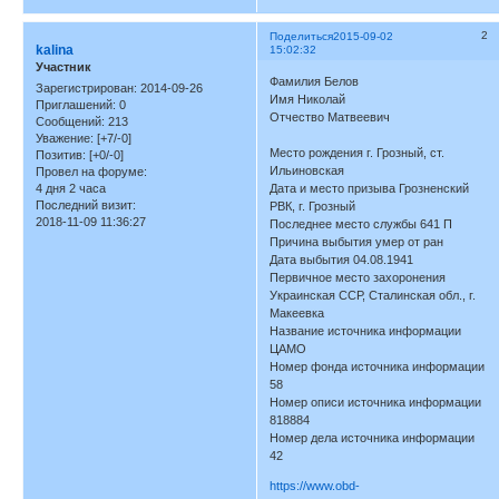
2
Поделиться
2015-09-02
kalina
15:02:32
Участник
Фамилия Белов
Зарегистрирован
: 2014-09-26
Имя Николай
Приглашений:
0
Отчество Матвеевич
Сообщений:
213
Уважение:
[+7/-0]
Место рождения г. Грозный, ст.
Позитив:
[+0/-0]
Ильиновская
Провел на форуме:
4 дня 2 часа
Дата и место призыва Грозненский
Последний визит:
РВК, г. Грозный
2018-11-09 11:36:27
Последнее место службы 641 П
Причина выбытия умер от ран
Дата выбытия 04.08.1941
Первичное место захоронения
Украинская ССР, Сталинская обл., г.
Макеевка
Название источника информации
ЦАМО
Номер фонда источника информации
58
Номер описи источника информации
818884
Номер дела источника информации
42
https://www.obd-