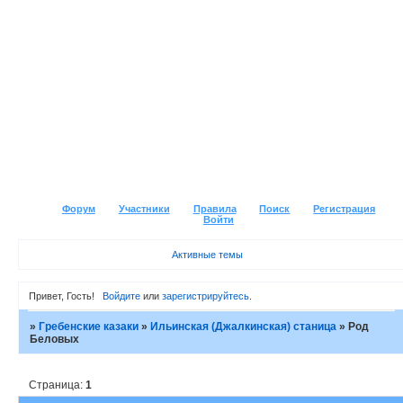
Форум
Участники
Правила
Поиск
Регистрация
Войти
Активные темы
Привет, Гость!
Войдите
или
зарегистрируйтесь
.
»
Гребенские казаки
»
Ильинская (Джалкинская) станица
»
Род
Беловых
Страница:
1