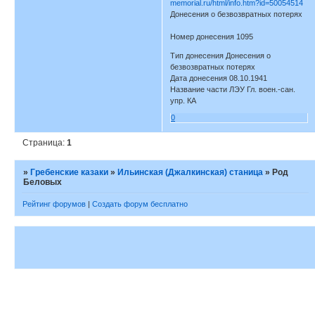
memorial.ru/html/info.htm?id=50054514
Донесения о безвозвратных потерях
Номер донесения 1095
Тип донесения Донесения о
безвозвратных потерях
Дата донесения 08.10.1941
Название части ЛЭУ Гл. воен.-сан.
упр. КА
0
Страница:
1
»
Гребенские казаки
»
Ильинская (Джалкинская) станица
»
Род
Беловых
Рейтинг форумов
|
Создать форум бесплатно