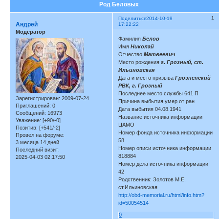
Род Беловых
1
Поделиться
2014-10-19
Андрей
17:22:22
Модератор
Фамилия
Белов
Имя
Николай
Отчество
Матвеевич
Место рождения
г. Грозный, ст.
Ильиновская
Дата и место призыва
Грозненский
РВК, г. Грозный
Последнее место службы 641 П
Зарегистрирован
: 2009-07-24
Причина выбытия умер от ран
Приглашений:
0
Дата выбытия 04.08.1941
Сообщений:
16973
Название источника информации
Уважение:
[+90/-0]
ЦАМО
Позитив:
[+541/-2]
Номер фонда источника информации
Провел на форуме:
58
3 месяца 14 дней
Номер описи источника информации
Последний визит:
818884
2025-04-03 02:17:50
Номер дела источника информации
42
Родственник: Золотов М.Е.
ст.Ильиновская
http://obd-memorial.ru/html/info.htm?
id=50054514
0