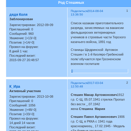
Род Стешиных
1
Поделиться
2014-08-04
дядя Коля
13:36:50
Заблокирован
Список казакам приготовительного
Зарегистрирован
: 2012-09-09
разряда, зачисляемых на вакансии
Приглашений:
0
фельдшерских ветеринарных
Сообщений:
960
учеников в строевые части Терского
Уважение:
[+13/-0]
казачьего войска, 1891 год
Позитив:
[+14/-0]
Провел на форуме:
Станицы Щедринской Артомон
8 дней 1 час
Стешин / в 1-й Кизляро-Гребенский
Последний визит:
полк/ обучается при Грозненском
2015-09-27 20:48:57
военном госпитале
0
2
Поделиться
2017-03-04
К_Ира
12:50:48
Активный участник
Стешин Макар Артомонович
1912
Зарегистрирован
: 2013-10-08
г.р. С-Щ, 05.07.1941 стрелок Пропал
Приглашений:
0
без вести _.07.1942
Сообщений:
1056
жена
Стешина Мария
Уважение:
[+48/-0]
Позитив:
[+33/-0]
Стешин Павел Артамонович
1906
Провел на форуме:
г.р. С-Щ, в РККА с 1941 года
14 дней 14 часов
красноармеец , 17.02.1945 - Медаль
Последний визит:
«За боевые заслуги»