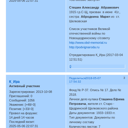
2025-05-06 22:07:31
Стешин Александр Абрамович
1915 г.р.С-Щ, призван в июне 41г.,
сестра
Абродкина Мари
я из ст.
Шелковская
Список участников Великой
отечественной войны по
Новощедринскому с/совету
http://www.obd-memorial.ru
http://podvignaroda.ru
Отредактировано К_Ира (2017-03-04
12:51:51)
0
3
Поделиться
2018-05-07
К_Ира
17:54:32
Активный участник
Фонд № Р-37. Опись № 17. Дело №
Зарегистрирован
: 2013-10-08
2518.
Приглашений:
0
Личное дело кулака
Сташина Ефима
Сообщений:
1056
Петровича
, жителя ст. Старо -
Уважение:
[+48/-0]
Щедринской Щелковского района
Позитив:
[+33/-0]
Даты документов: 1933–1933 гг.
Провел на форуме:
14 дней 14 часов
Тип документов: Документы по
Последний визит:
личному составу
2025-05-06 22:07:31
Количество листов: 7