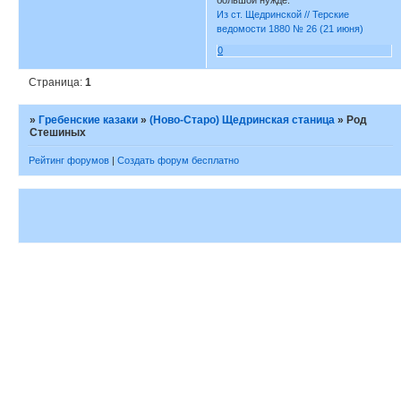
большой нужде.
Из ст. Щедринской // Терские
ведомости 1880 № 26 (21 июня)
0
Страница:
1
»
Гребенские казаки
»
(Ново-Старо) Щедринская станица
»
Род
Стешиных
Рейтинг форумов
|
Создать форум бесплатно