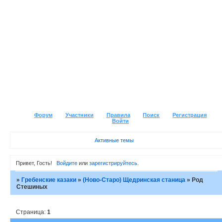
Форум
Участники
Правила
Поиск
Регистрация
Войти
Активные темы
Привет, Гость!
Войдите
или
зарегистрируйтесь
.
»
Гребенские казаки
»
(Ново-Старо) Щедринская станица
»
Род
Стешиных
Страница:
1