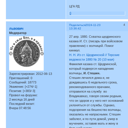
ЦГА РД
0
4
Поделиться
2024-11-23
львович
13:36:42
Модератор
27 апр. 1880. Схватка щедринского
казака И. Ст. (писарь при войсковом
правлении) с волчицей. Помог
кинжал.
Н. Н. Из ст. Щедринской // Терские
ведомости 1880 № 20 (10 мая)
Фамилия казака ст. Щедринской,
который подвергся нападению
волчицы,
И. Стешин.
Зарегистрирован
: 2012-06-13
Стешин лечился дома и, не
Приглашений:
0
Сообщений:
18773
дождавшись 6 недельного срока,
Уважение:
[+274/-1]
рекомендованного врачами,
Позитив:
[+383/-3]
отправился на службу во
Провел на форуме:
Владикавказ, говоря своим родным,
2 месяца 16 дней
что он здоров и у него нет оснований
Последний визит:
уклоняться от службы. Однако,
Вчера 07:48:56
подозрения на бешенство волчицы,
оказались не напрасными. Стешин
заболел, и по пути домой, умер в
мучениях, оставив мать и жену в