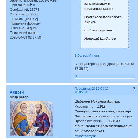
Зарегистрирован
: 2009-07-24
зачисляемым в
Приглашений:
0
служивые казаки
Сообщений:
16973
Уважение:
[+90/-0]
Волгского полкового
Позитив:
[+541/-2]
округа
Провел на форуме:
3 месяца 14 дней
ст. Лысогорская
Последний визит:
2025-04-03 02:17:50
Николай Шабанов
1 Волгский полк
Отредактировано Андрей (2019-03-13
17:39:10)
0
3
Поделиться
2019-03-13
Андрей
18:05:01
Модератор
Шабанов Николай Артем.
Рядовой
__.__.1912
Ставропольский край, станица
Лысогорская
. Донесение о потерях
Пропал без вести __.05.1943
Жена: Пелагея Константиновна
ст. Лысогорская
https://pamyat-