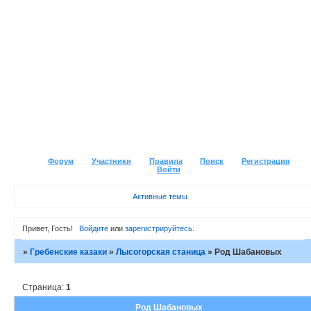
Форум
Участники
Правила
Поиск
Регистрация
Войти
Активные темы
Привет, Гость!
Войдите
или
зарегистрируйтесь
.
»
Гребенские казаки
»
Лысогорская станица
»
Род Шабановых
Страница:
1
Род Шабановых