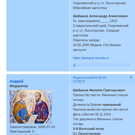
Георгиевский р-н, ст. Лысогорская.
Юбилейная картотека
Шабанов Александр Алексеевич
Гв. красноармеец __.__.1923
Ставропольский край, Георгиевский
р-н, ст. Лысогорская. Сводная
картотека
Перечень наград
20.05.1945 Медаль «За боевые
заслуги»
https://pamyat-naroda.ru
0
5
Поделиться
2020-09-25
Андрей
22:58:07
Модератор
Шабанов Филипп Григорьевич
Пропал без вести. Именные списки
потерь
Должность/Звание
приказный
Причина выбытия пропал без вести
Дата события 06.11.1914
Тип документа Именные списки
потерь
Зарегистрирован
: 2009-07-24
3-й Волгский полк
Приглашений:
0
Ст. Лысогорская