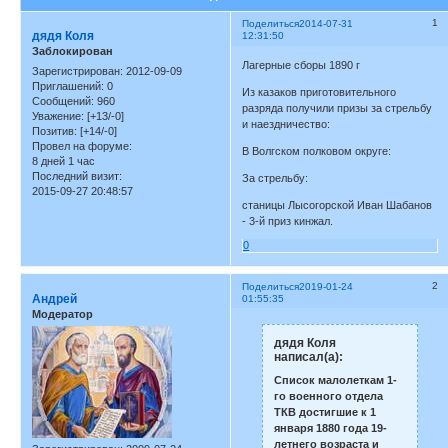
1
Поделиться
2014-07-31
дядя Коля
12:31:50
Заблокирован
Лагерные сборы 1890 г
Зарегистрирован
: 2012-09-09
Приглашений:
0
Из казаков приготовительного
Сообщений:
960
разряда получили призы за стрельбу
Уважение:
[+13/-0]
и наездничество:
Позитив:
[+14/-0]
Провел на форуме:
В Волгском полковом округе:
8 дней 1 час
Последний визит:
За стрельбу:
2015-09-27 20:48:57
станицы Лысогорской Иван Шабанов
- 3-й приз кинжал.
0
2
Поделиться
2019-01-24
Андрей
01:55:35
Модератор
дядя Коля
написал(а):
Список малолеткам 1-
го военного отдела
ТКВ достигшие к 1
января 1880 года 19-
летнего возраста и