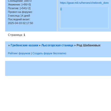
Сообщений:
16973
https://gwar.mil.ru/heroes/chelovek_don
Уважение:
[+90/-0]
Позитив:
[+541/-2]
0
Провел на форуме:
3 месяца 14 дней
Последний визит:
2025-04-03 02:17:50
Страница:
1
»
Гребенские казаки
»
Лысогорская станица
»
Род Шабановых
Рейтинг форумов
|
Создать форум бесплатно