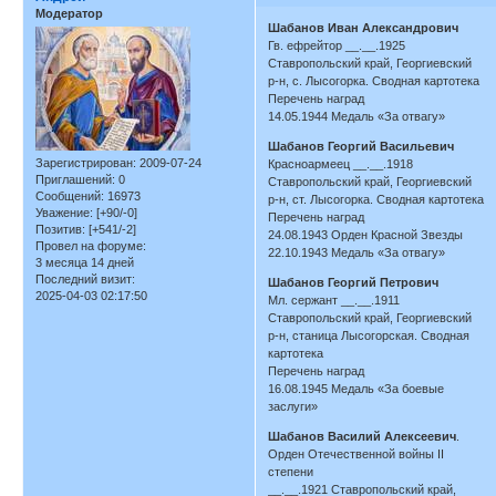
Модератор
Шабанов Иван Александрович
Гв. ефрейтор __.__.1925
Ставропольский край, Георгиевский
р-н, с. Лысогорка. Сводная картотека
Перечень наград
14.05.1944 Медаль «За отвагу»
Шабанов Георгий Васильевич
Зарегистрирован
: 2009-07-24
Красноармеец __.__.1918
Приглашений:
0
Ставропольский край, Георгиевский
Сообщений:
16973
р-н, ст. Лысогорка. Сводная картотека
Уважение:
[+90/-0]
Перечень наград
Позитив:
[+541/-2]
24.08.1943 Орден Красной Звезды
Провел на форуме:
22.10.1943 Медаль «За отвагу»
3 месяца 14 дней
Последний визит:
Шабанов Георгий Петрович
2025-04-03 02:17:50
Мл. сержант __.__.1911
Ставропольский край, Георгиевский
р-н, станица Лысогорская. Сводная
картотека
Перечень наград
16.08.1945 Медаль «За боевые
заслуги»
Шабанов Василий Алексеевич
.
Орден Отечественной войны II
степени
__.__.1921 Ставропольский край,