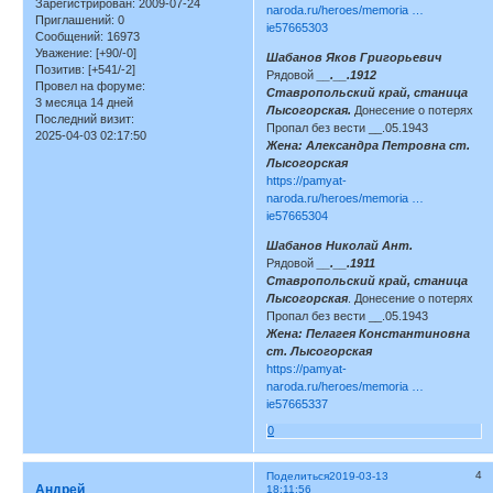
Зарегистрирован
: 2009-07-24
naroda.ru/heroes/memoria …
Приглашений:
0
ie57665303
Сообщений:
16973
Уважение:
[+90/-0]
Шабанов Яков Григорьевич
Позитив:
[+541/-2]
Рядовой
__.__.1912
Провел на форуме:
Ставропольский край, станица
3 месяца 14 дней
Лысогорская.
Донесение о потерях
Последний визит:
Пропал без вести __.05.1943
2025-04-03 02:17:50
Жена: Александра Петровна ст.
Лысогорская
https://pamyat-
naroda.ru/heroes/memoria …
ie57665304
Шабанов Николай Ант.
Рядовой
__.__.1911
Ставропольский край, станица
Лысогорская
. Донесение о потерях
Пропал без вести __.05.1943
Жена: Пелагея Константиновна
ст. Лысогорская
https://pamyat-
naroda.ru/heroes/memoria …
ie57665337
0
4
Поделиться
2019-03-13
Андрей
18:11:56