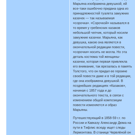
Марьяна изображена девушкой, ей
все-таки ошибочно придана одна из
принадлежностей туалета замужних
казачек — так называемая
«сорочка». «Сорочкой» назывался в
то время у гребенских казаков
небольшой чепчик, который носили
замужние казачки. Марьяна, как
девушка, какою она является в
окончательной редакции повести,
«сорочки» носить не могла. Но эта
деталь костюма той женщины-
казачки, которая первая привлекла
его внимание, так врезалась в память
Толстого, что он придал ее героине
своей повести даже и в той редакции,
где она изображена девушкой. В
позднейших редакциях «Казаков»,
начиная с 1857 года и до
окончательного текста, в связи с
изменением общей композиции
повести изменяется и образ
Марьяны.
Путешествующий в 1858-59 г.г. по
России и Кавказу Александр Дюма на
пути в Тифлис всюду ищет следы
Лермонтова. В станице Червлёной он