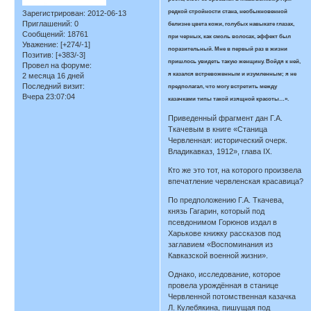
редкой стройности стана, необыкновенной
Зарегистрирован
: 2012-06-13
Приглашений:
0
белизне цвета кожи, голубых навыкате глазах,
Сообщений:
18761
при черных, как смоль волосах, эффект был
Уважение:
[+274/-1]
поразительный. Мне в первый раз в жизни
Позитив:
[+383/-3]
пришлось увидеть такую женщину. Войдя к ней,
Провел на форуме:
я казался встревоженным и изумленным; я не
2 месяца 16 дней
Последний визит:
предполагал, что могу встретить между
Вчера 23:07:04
казачками типы такой изящной красоты…».
Приведенный фрагмент дан Г.А.
Ткачевым в книге «Станица
Червленная: исторический очерк.
Владикавказ, 1912», глава IX.
Кто же это тот, на которого произвела
впечатление червленская красавица?
По предположению Г.А. Ткачева,
князь Гагарин, который под
псевдонимом Горюнов издал в
Харькове книжку рассказов под
заглавием «Воспоминания из
Кавказской военной жизни».
Однако, исследование, которое
провела урождённая в станице
Червленной потомственная казачка
Л. Кулебякина, пишущая под