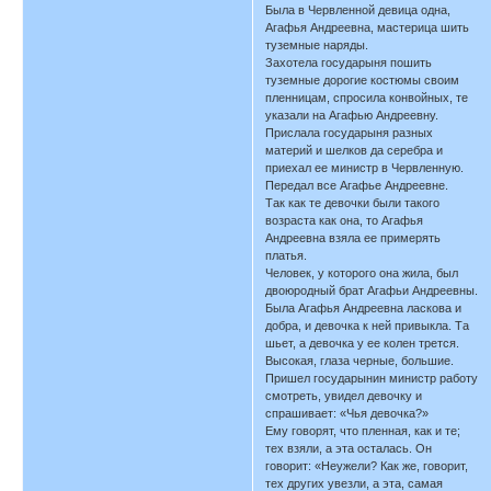
Была в Червленной девица одна,
Агафья Андреевна, мастерица шить
туземные наряды.
Захотела государыня пошить
туземные дорогие костюмы своим
пленницам, спросила конвойных, те
указали на Агафью Андреевну.
Прислала государыня разных
материй и шелков да серебра и
приехал ее министр в Червленную.
Передал все Агафье Андреевне.
Так как те девочки были такого
возраста как она, то Агафья
Андреевна взяла ее примерять
платья.
Человек, у которого она жила, был
двоюродный брат Агафьи Андреевны.
Была Агафья Андреевна ласкова и
добра, и девочка к ней привыкла. Та
шьет, а девочка у ее колен трется.
Высокая, глаза черные, большие.
Пришел государынин министр работу
смотреть, увидел девочку и
спрашивает: «Чья девочка?»
Ему говорят, что пленная, как и те;
тех взяли, а эта осталась. Он
говорит: «Неужели? Как же, говорит,
тех других увезли, а эта, самая