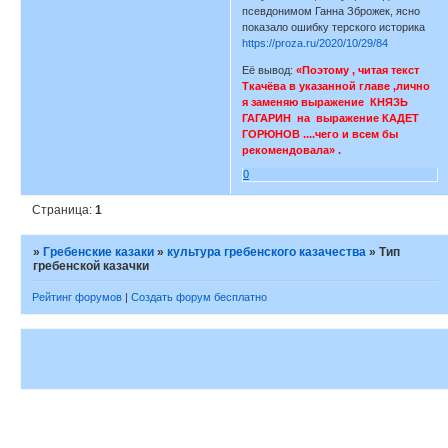
псевдонимом Ганна Зброжек, ясно
показало ошибку терского историка
https://proza.ru/2020/10/29/84
Её вывод:
«Поэтому , читая текст
Ткачёва в указанной главе ,лично
я заменяю выражение КНЯЗЬ
ГАГАРИН на выражение КАДЕТ
ГОРЮНОВ ....чего и всем бы
рекомендовала» .
0
Страница:
1
»
Гребенские казаки
»
культура гребенского казачества
»
Тип
гребенской казачки
Рейтинг форумов
|
Создать форум бесплатно