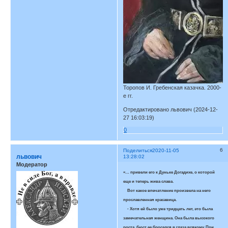
Торопов И. Гребенская казачка. 2000-
е гг.
Отредактировано львович (2024-12-
27 16:03:19)
0
6
Поделиться
2020-11-05
львович
13:28:02
Модератор
«… привели его к Дуньке Догадихе, о которой
еще и теперь жива слава.
Вот какое впечатление произвела на него
прославленная красавица.
- Хотя ей было уже тридцать лет, это была
замечательная женщина. Она была высокого
роста, бюст ее бросался в глаза всякому. При