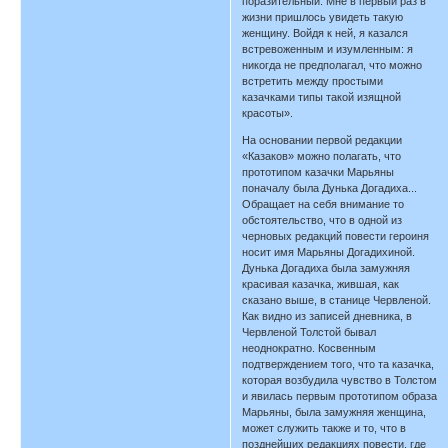
поразительный. Мне в первый раз в
жизни пришлось увидеть такую
женщину. Войдя к ней, я казался
встревоженным и изумленным: я
никогда не предполагал, что можно
встретить между простыми
казачками типы такой изящной
красоты».
На основании первой редакции
«Казаков» можно полагать, что
прототипом казачки Марьяны
поначалу была Дунька Догадиха...
Обращает на себя внимание то
обстоятельство, что в одной из
черновых редакций повести героиня
носит имя Марьяны Догадихиной.
Дунька Догадиха была замужняя
красивая казачка, жившая, как
сказано выше, в станице Червленой.
Как видно из записей дневника, в
Червленой Толстой бывал
неоднократно. Косвенным
подтверждением того, что та казачка,
которая возбудила чувство в Толстом
и явилась первым прототипом образа
Марьяны, была замужняя женщина,
может служить также и то, что в
позднейших редакциях повести, где