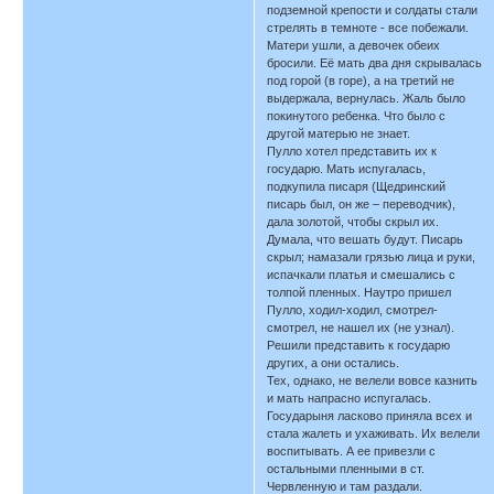
подземной крепости и солдаты стали
стрелять в темноте - все побежали.
Матери ушли, а девочек обеих
бросили. Её мать два дня скрывалась
под горой (в горе), а на третий не
выдержала, вернулась. Жаль было
покинутого ребенка. Что было с
другой матерью не знает.
Пулло хотел представить их к
государю. Мать испугалась,
подкупила писаря (Щедринский
писарь был, он же – переводчик),
дала золотой, чтобы скрыл их.
Думала, что вешать будут. Писарь
скрыл; намазали грязью лица и руки,
испачкали платья и смешались с
толпой пленных. Наутро пришел
Пулло, ходил-ходил, смотрел-
смотрел, не нашел их (не узнал).
Решили представить к государю
других, а они остались.
Тех, однако, не велели вовсе казнить
и мать напрасно испугалась.
Государыня ласково приняла всех и
стала жалеть и ухаживать. Их велели
воспитывать. А ее привезли с
остальными пленными в ст.
Червленную и там раздали.