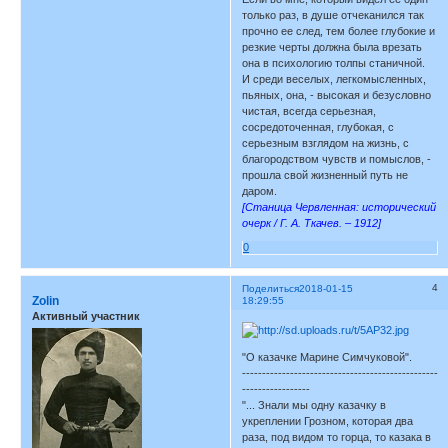
только раз, в душе отчеканился так
прочно ее след, тем более глубокие и
резкие черты должна была врезать
она в психологию толпы станичной.
И среди веселых, легкомысленных,
пьяных, она, - высокая и безусловно
чистая, всегда серьезная,
сосредоточенная, глубокая, с
серьезным взглядом на жизнь, с
благородством чувств и помыслов, -
прошла свой жизненный путь не
даром.
[Станица Червленная: исторический
очерк / Г. А. Ткачев. – 1912]
0
4
Поделиться
2018-01-15
Zolin
18:29:55
Активный участник
"О казачке Марине Симчуковой".
-------------------------------------------------
-----------------
"... Знали мы одну казачку в
укреплении Грозном, которая два
раза, под видом то горца, то казака в