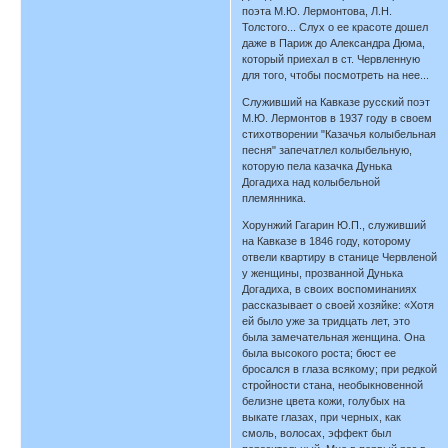
поэта М.Ю. Лермонтова, Л.Н.
Толстого... Слух о ее красоте дошел
даже в Париж до Александра Дюма,
который приехал в ст. Червленную
для того, чтобы посмотреть на нее...
Служивший на Кавказе русский поэт
М.Ю. Лермонтов в 1937 году в своем
стихотворении "Казачья колыбельная
песня" запечатлел колыбельную,
которую пела казачка Дунька
Догадиха над колыбельной
племянника.
Хорунжий Гагарин Ю.П., служивший
на Кавказе в 1846 году, которому
отвели квартиру в станице Червленой
у женщины, прозванной Дунька
Догадиха, в своих воспоминаниях
рассказывает о своей хозяйке: «Хотя
ей было уже за тридцать лет, это
была замечательная женщина. Она
была высокого роста; бюст ее
бросался в глаза всякому; при редкой
стройности стана, необыкновенной
белизне цвета кожи, голубых на
выкате глазах, при черных, как
смоль, волосах, эффект был