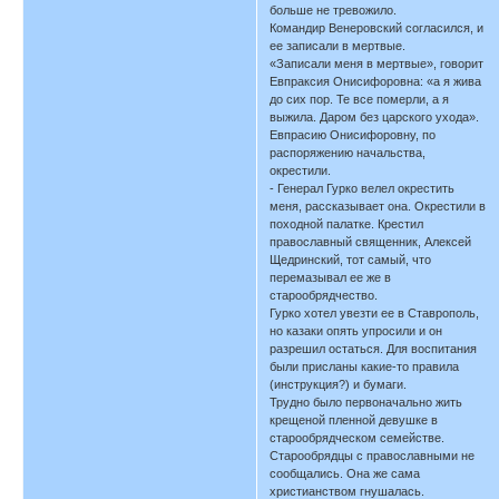
больше не тревожило.
Командир Венеровский согласился, и
ее записали в мертвые.
«Записали меня в мертвые», говорит
Евпраксия Онисифоровна: «а я жива
до сих пор. Те все померли, а я
выжила. Даром без царского ухода».
Евпрасию Онисифоровну, по
распоряжению начальства,
окрестили.
- Генерал Гурко велел окрестить
меня, рассказывает она. Окрестили в
походной палатке. Крестил
православный священник, Алексей
Щедринский, тот самый, что
перемазывал ее же в
старообрядчество.
Гурко хотел увезти ее в Ставрополь,
но казаки опять упросили и он
разрешил остаться. Для воспитания
были присланы какие-то правила
(инструкция?) и бумаги.
Трудно было первоначально жить
крещеной пленной девушке в
старообрядческом семействе.
Старообрядцы с православными не
сообщались. Она же сама
христианством гнушалась.