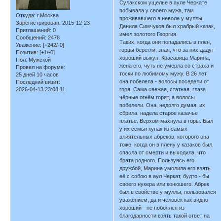
Сулакском ущелье в ауле Черкате
побывала у своего мужа, там
Откуда:
г.Москва
проживавшего в неволе у муллы.
Зарегистрирован
: 2015-12-23
Данила Симчуков был храбрый казак,
Приглашений:
0
имел золотого Георгия.
Сообщений:
2478
Таких, когда они попадались в плен,
Уважение:
[+242/-0]
горцы берегли, зная, что за них дадут
Позитив:
[+1/-0]
хороший выкуп. Красавица Марина,
Пол:
Мужской
жена его, чуть не умерла со страха и
Провел на форуме:
тоски по любимому мужу. В 26 лет
25 дней 10 часов
она побелела - волосы поседели от
Последний визит:
2026-04-13 23:08:11
горя. Сама свежая, статная, глаза
чёрные огнём горят, а волосы
побелели. Она, недолго думая, их
сбрила, надела старое казачье
платье. Верхом махнула в горы. Был
у их семьи кунак из самых
влиятельных абреков, которого она
тоже, когда он в плену у казаков был,
спасла от смерти и выходила, что
брата родного. Пользуясь его
дружбой, Марина умолила его взять
её с собою в аул Черкат, будто - бы
своего нукера или конюшего. Абрек
был в свойстве у муллы, пользовался
уважением, да и человек как видно
хороший - не побоялся из
благодарности взять такой ответ на