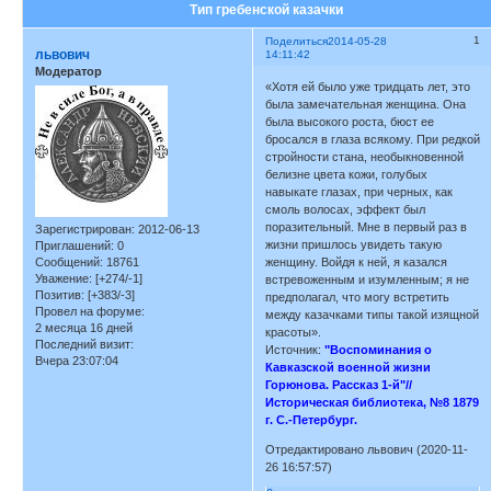
Тип гребенской казачки
1
Поделиться
2014-05-28
львович
14:11:42
Модератор
«Хотя ей было уже тридцать лет, это
была замечательная женщина. Она
была высокого роста, бюст ее
бросался в глаза всякому. При редкой
стройности стана, необыкновенной
белизне цвета кожи, голубых
навыкате глазах, при черных, как
смоль волосах, эффект был
поразительный. Мне в первый раз в
Зарегистрирован
: 2012-06-13
жизни пришлось увидеть такую
Приглашений:
0
Сообщений:
18761
женщину. Войдя к ней, я казался
Уважение:
[+274/-1]
встревоженным и изумленным; я не
Позитив:
[+383/-3]
предполагал, что могу встретить
Провел на форуме:
между казачками типы такой изящной
2 месяца 16 дней
красоты».
Последний визит:
Источник:
"Воспоминания о
Вчера 23:07:04
Кавказской военной жизни
Горюнова. Рассказ 1-й"//
Историческая библиотека, №8 1879
г. С.-Петербург.
Отредактировано львович (2020-11-
26 16:57:57)