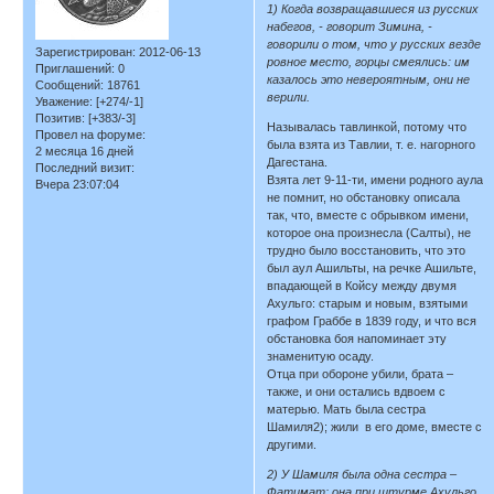
1) Когда возвращавшиеся из русских
набегов, - говорит Зимина, -
говорили о том, что у русских везде
Зарегистрирован
: 2012-06-13
ровное место, горцы смеялись: им
Приглашений:
0
казалось это невероятным, они не
Сообщений:
18761
верили.
Уважение:
[+274/-1]
Позитив:
[+383/-3]
Называлась тавлинкой, потому что
Провел на форуме:
была взята из Тавлии, т. е. нагорного
2 месяца 16 дней
Дагестана.
Последний визит:
Взята лет 9-11-ти, имени родного аула
Вчера 23:07:04
не помнит, но обстановку описала
так, что, вместе с обрывком имени,
которое она произнесла (Салты), не
трудно было восстановить, что это
был аул Ашильты, на речке Ашильте,
впадающей в Койсу между двумя
Ахульго: старым и новым, взятыми
графом Граббе в 1839 году, и что вся
обстановка боя напоминает эту
знаменитую осаду.
Отца при обороне убили, брата –
также, и они остались вдвоем с
матерью. Мать была сестра
Шамиля2); жили в его доме, вместе с
другими.
2) У Шамиля была одна сестра –
Фатимат; она при штурме Ахульго