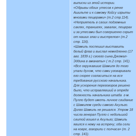
выписки из этой истории.
«Обрывы обоих утесов к речке
Ашильте и к самому Койсу изрыты
многими пещерами» (т.2 стр.114).
«Неприятель в своих подземных
саклях, траншеях, завалах, пещерах
и за утесами был совершенно скрыт
от наших глаз и выстрелов» (т.2
стр. 116).
«Шамиль поспешил выставить
белый флаг и выслал немедленно (17
авг. 1839 г.) своего сына Джемал-
Эддина в аманаты» ( т.2 стр. 141).
«Все окружавшие Шамиля до того
упали духом, что сами уговаривали
его скорее согласиться на все
требования русского начальника.
Для ускорения переговоров решено
было, что исправлявший в отряде
должность начальника штаба г-м.
Пулло будет иметь личное свидание
с Шамилем среди самого Ахульго.
Долго Шамиль не решался. Утром 18
числа генерал Пулло с небольшой
свитой вошел в Ахульго; Шамиль
явился к нему на встречу; оба сели
на ковре, говорили с полчаса» (т. 2
стр. 141).