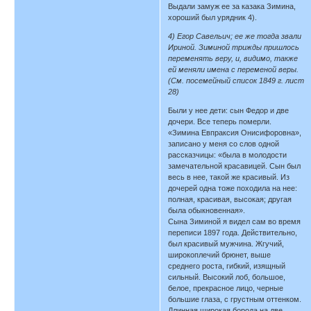
Выдали замуж ее за казака Зимина,
хороший был урядник 4).
4) Егор Савельич; ее же тогда звали
Ириной. Зиминой трижды пришлось
переменять веру, и, видимо, также
ей меняли имена с переменой веры.
(См. посемейный список 1849 г. лист
28)
Были у нее дети: сын Федор и две
дочери. Все теперь померли.
«Зимина Евпраксия Онисифоровна»,
записано у меня со слов одной
рассказчицы: «была в молодости
замечательной красавицей. Сын был
весь в нее, такой же красивый. Из
дочерей одна тоже походила на нее:
полная, красивая, высокая; другая
была обыкновенная».
Сына Зиминой я видел сам во время
переписи 1897 года. Действительно,
был красивый мужчина. Жгучий,
широкоплечий брюнет, выше
среднего роста, гибкий, изящный
сильный. Высокий лоб, большое,
белое, прекрасное лицо, черные
большие глаза, с грустным оттенком.
Длинная широкая борода на две