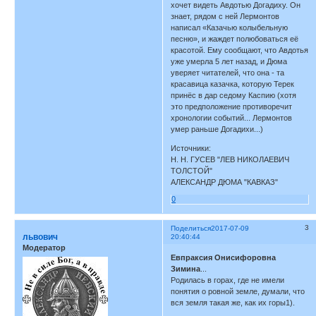
хочет видеть Авдотью Догадиху. Он
знает, рядом с ней Лермонтов
написал «Казачью колыбельную
песню», и жаждет полюбоваться её
красотой. Ему сообщают, что Авдотья
уже умерла 5 лет назад, и Дюма
уверяет читателей, что она - та
красавица казачка, которую Терек
принёс в дар седому Каспию (хотя
это предположение противоречит
хронологии событий... Лермонтов
умер раньше Догадихи...)
Источники:
Н. Н. ГУСЕВ "ЛЕВ НИКОЛАЕВИЧ
ТОЛСТОЙ"
АЛЕКСАНДР ДЮМА "КАВКАЗ"
0
3
Поделиться
2017-07-09
львович
20:40:44
Модератор
Евпраксия Онисифоровна
Зимина
...
Родилась в горах, где не имели
понятия о ровной земле, думали, что
вся земля такая же, как их горы1).