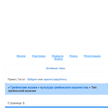
Форум
Участники
Правила
Поиск
Регистрация
Войти
Активные темы
Привет, Гость!
Войдите
или
зарегистрируйтесь
.
»
Гребенские казаки
»
культура гребенского казачества
»
Тип
гребенской казачки
Страница:
1