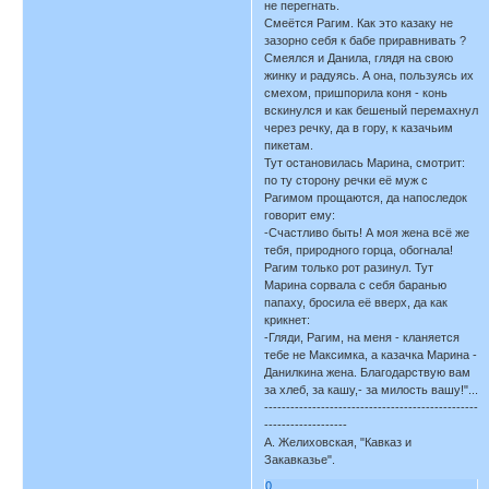
не перегнать.
Смеётся Рагим. Как это казаку не
зазорно себя к бабе приравнивать ?
Смеялся и Данила, глядя на свою
жинку и радуясь. А она, пользуясь их
смехом, пришпорила коня - конь
вскинулся и как бешеный перемахнул
через речку, да в гору, к казачьим
пикетам.
Тут остановилась Марина, смотрит:
по ту сторону речки её муж с
Рагимом прощаются, да напоследок
говорит ему:
-Счастливо быть! А моя жена всё же
тебя, природного горца, обогнала!
Рагим только рот разинул. Тут
Марина сорвала с себя баранью
папаху, бросила её вверх, да как
крикнет:
-Гляди, Рагим, на меня - кланяется
тебе не Максимка, а казачка Марина -
Данилкина жена. Благодарствую вам
за хлеб, за кашу,- за милость вашу!"...
-------------------------------------------------
-------------------
А. Желиховская, "Кавказ и
Закавказье".
0