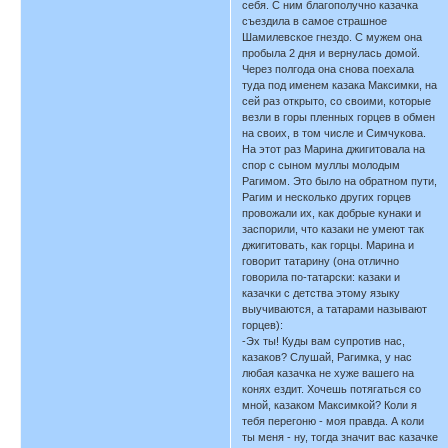
себя. С ним благополучно казачка
съездила в самое страшное
Шамилевское гнездо. С мужем она
пробыла 2 дня и вернулась домой.
Через полгода она снова поехала
туда под именем казака Максимки, на
сей раз открыто, со своими, которые
везли в горы пленных горцев в обмен
на своих, в том числе и Симчукова.
На этот раз Марина джигитовала на
спор с сыном муллы молодым
Рагимом. Это было на обратном пути,
Рагим и несколько других горцев
провожали их, как добрые кунаки и
заспорили, что казаки не умеют так
джигитовать, как горцы. Марина и
говорит татарину (она отлично
говорила по-татарски: казаки и
казачки с детства этому языку
выучиваются, а татарами называют
горцев):
-Эх ты! Куды вам супротив нас,
казаков? Слушай, Рагимка, у нас
любая казачка не хуже вашего на
конях ездит. Хочешь потягаться со
мной, казаком Максимкой? Коли я
тебя перегоню - моя правда. А коли
ты меня - ну, тогда значит вас казачке