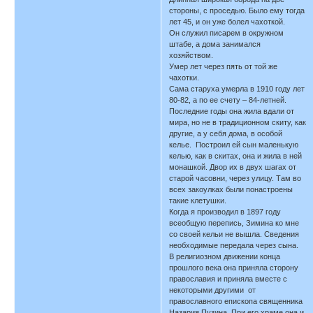
стороны, с проседью. Было ему тогда
лет 45, и он уже болел чахоткой.
Он служил писарем в окружном
штабе, а дома занимался
хозяйством.
Умер лет через пять от той же
чахотки.
Сама старуха умерла в 1910 году лет
80-82, а по ее счету – 84-летней.
Последние годы она жила вдали от
мира, но не в традиционном скиту, как
другие, а у себя дома, в особой
келье. Построил ей сын маленькую
келью, как в скитах, она и жила в ней
монашкой. Двор их в двух шагах от
старой часовни, через улицу. Там во
всех закоулках были понастроены
такие клетушки.
Когда я производил в 1897 году
всеобщую перепись, Зимина ко мне
со своей кельи не вышла. Сведения
необходимые передала через сына.
В религиозном движении конца
прошлого века она приняла сторону
православия и приняла вместе с
некоторыми другими от
православного епископа священника
Назария Пузина. При его храме она и