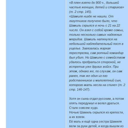
«В плен взято до 900 ч., большей
частью женщин, детей и стариков»
(т. 2 стр. 145).
«Шамиля нигде не нашли. От
лазутчиков получено было, что
Шамиль скрылся в ночь с 21 на 22
число. Он взял с собой кроме семьи,
только несколько самых надежных
мюридов. Шамиль наткнулся на
небольшой наблюдательный пост в
ущелье. Завязалась жаркая
перестрелка, сам ротный командир
был убит. Но Шамилю с семейством
удалось пробраться стороной, не
встретив уже других войск. При
этом, однако же, по слухам, он сам
ранен, так же один из его
родственников и малолетний сын,
которого мать несла на спине» (т. 2
стр. 146-147).
Хотя он сына отдал русским, а потом
опять передумал и велел драться.
Стало совсем худо.
Ночью Шамиль скрылся из крепости,
а их взяли.
Её мать и ещё одна сестра Шамиля
вели за руки детей, и когда вышли из