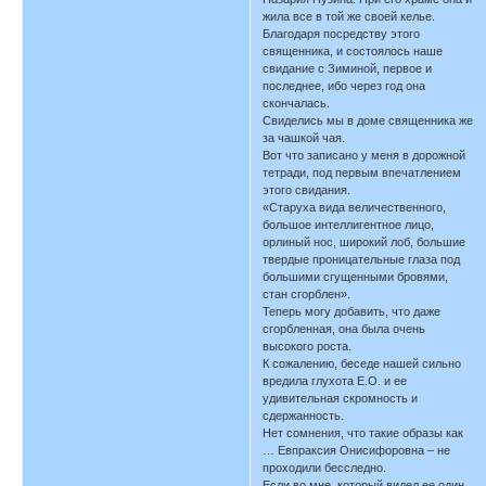
жила все в той же своей келье.
Благодаря посредству этого
священника, и состоялось наше
свидание с Зиминой, первое и
последнее, ибо через год она
скончалась.
Свиделись мы в доме священника же
за чашкой чая.
Вот что записано у меня в дорожной
тетради, под первым впечатлением
этого свидания.
«Старуха вида величественного,
большое интеллигентное лицо,
орлиный нос, широкий лоб, большие
твердые проницательные глаза под
большими сгущенными бровями,
стан сгорблен».
Теперь могу добавить, что даже
сгорбленная, она была очень
высокого роста.
К сожалению, беседе нашей сильно
вредила глухота Е.О. и ее
удивительная скромность и
сдержанность.
Нет сомнения, что такие образы как
… Евпраксия Онисифоровна – не
проходили бесследно.
Если во мне, который видел ее один