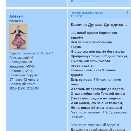
0
2
Поделиться
2014-06-18
Аленыч
11:42:57
Новичок
Казачка Дунька Догадиха...
...С тобой одною Лермонтов
вдвоём
Пел песню колыбельную...
Такую,
Что до сих пор растёт богатырём
Зарегистрирован
: 2011-02-07
Праправнук твой, о Родине тоскуя,
Приглашений:
0
Ты всё, как есть, смогла
Сообщений:
68
перестрадать, -
Уважение:
[+5/-0]
Казачий шлях - что Млечная
Позитив:
[+2/-0]
дорога:
Провел на форуме:
17 часов 42 минуты
Есть сыновья? О них поплачет
Последний визит:
мать,
2017-11-03 12:10:08
И Гоголь их проводит до порога.
О, как любил тебя Толстой потом
(Ты на него тогда и не глядела),
И он жалел, что не был казаком,
Но ты никак об этом не жалела!
(из стихотворения Н.Н. Туроверова
"Казачка")
Казачка ст. Червленной Авдотья
Догадихина своей красотой сразила