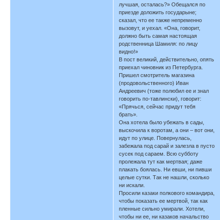
лучшая, осталась?» Обещался по
приезде доложить государыне;
сказал, что ее также непременно
вызовут, и уехал. «Она, говорит,
должно быть самая настоящая
родственница Шамиля: по лицу
видно!»
В пост великий, действительно, опять
приехал чиновник из Петербурга.
Пришел смотритель магазина
(продовольственного) Иван
Андреевич (тоже полюбил ее и знал
говорить по-тавлински), говорит:
«Прячься, сейчас придут тебя
брать».
Она хотела было убежать в сады,
выскочила к воротам, а они – вот они,
идут по улице. Повернулась,
забежала под сарай и залезла в пусто
сусек под сараем. Всю субботу
пролежала тут как мертвая; даже
плакать боялась. Ни евши, ни пивши
целые сутки. Так не нашли, сколько
ни искали.
Просили казаки полкового командира,
чтобы показать ее мертвой, так как
пленные сильно умирали. Хотели,
чтобы ни ее, ни казаков начальство