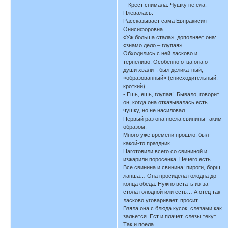
- Крест снимала. Чушку не ела.
Плевалась.
Рассказывает сама Евпракисия
Онисифоровна.
«Уж больша стала», дополняет она:
«знамо дело – глупая».
Обходились с ней ласково и
терпеливо. Особенно отца она от
души хвалит: был деликатный,
«образованный» (снисходительный,
кроткий).
- Ешь, ешь, глупая! Бывало, говорит
он, когда она отказывалась есть
чушку, но не насиловал.
Первый раз она поела свинины таким
образом.
Много уже времени прошло, был
какой-то праздник.
Наготовили всего со свининой и
изжарили поросенка. Нечего есть.
Все свинина и свинина: пироги, борщ,
лапша… Она просидела голодна до
конца обеда. Нужно встать из-за
стола голодной или есть… А отец так
ласково уговаривает, просит.
Взяла она с блюда кусок, слезами как
зальется. Ест и плачет, слезы текут.
Так и поела.