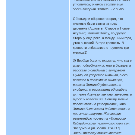
утопилась; о какой сестре еще
здесь говорит Зимина - не знаю.
Об осаде и обороне говорит, что
пленные были взяты из трех
деревень (Ашильты, Старое и Новое
Ахульго); помнит Койсу, по другую
сторону еще река, а между ними гора,
утес высокий. В горе крепость. В
крепости отбивались от русских три
месяца3).
3) Вообще должно сказать, что как в
этих подробностях, так и дальше, в
рассказе о свидании с генералом
Пулло, об упорстве Шамиля, о его
бегстве и подземных жилищах,
рассказ Зиминой удивительно
сходится с рассказами об осаде и
штурме Ахульго, как они занесены в
русских известиях. Почему можно
положительно утверждать, что
Зимина была взята действительно
при этом штурме. Желающим
рекомендую прочесть «Историю
Кабардинского пехотного полка соч.
Зисермана (т. 2 стр. 114-117).
Здесь привожу также краткие