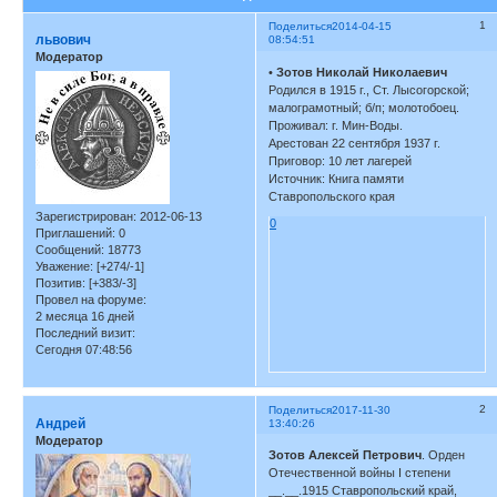
1
Поделиться
2014-04-15
львович
08:54:51
Модератор
•
Зотов Николай Николаевич
Родился в 1915 г., Ст. Лысогорской;
малограмотный; б/п; молотобоец.
Проживал: г. Мин-Воды.
Арестован 22 сентября 1937 г.
Приговор: 10 лет лагерей
Источник: Книга памяти
Ставропольского края
Зарегистрирован
: 2012-06-13
0
Приглашений:
0
Сообщений:
18773
Уважение:
[+274/-1]
Позитив:
[+383/-3]
Провел на форуме:
2 месяца 16 дней
Последний визит:
Сегодня 07:48:56
2
Поделиться
2017-11-30
Андрей
13:40:26
Модератор
Зотов Алексей Петрович
. Орден
Отечественной войны I степени
__.__.1915 Ставропольский край,