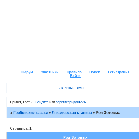
Форум
Участники
Правила
Поиск
Регистрация
Войти
Активные темы
Привет, Гость!
Войдите
или
зарегистрируйтесь
.
»
Гребенские казаки
»
Лысогорская станица
»
Род Зотовых
Страница:
1
Род Зотовых