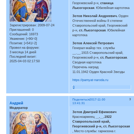
Георгиевский р-н,
станица
Лысогорская
. Юбилейная картотека
Зотов Николай Андреевич.
Орден
Отечественной войны II степени
Зарегистрирован
: 2009-07-24
Ставропольский край, Георгиевский
Приглашений:
0
р-н,
ст. Лысогорская
. Юбилейная
Сообщений:
16973
картотека
Уважение:
[+90/-0]
Позитив:
[+541/-2]
Зотов Алексей Петрович
Провел на форуме:
Генерал-майор тех. службы
3 месяца 14 дней
__.__.1915 Ставропольский край,
Последний визит:
Георгиевский р-н,
ст. Лысогорская
.
2025-04-03 02:17:50
Сводная картотека
Перечень наград
11.01.1942 Орден Красной Звезды
https://pamyat-naroda.ru
0
3
Поделиться
2017-11-30
Андрей
13:41:31
Модератор
Зотов Дмитрий Ефимович
Красноармеец
__.__.1922
Ставропольский край,
Георгиевский р-н, ст. Лысогорская
, Место службы: гарнизона г.