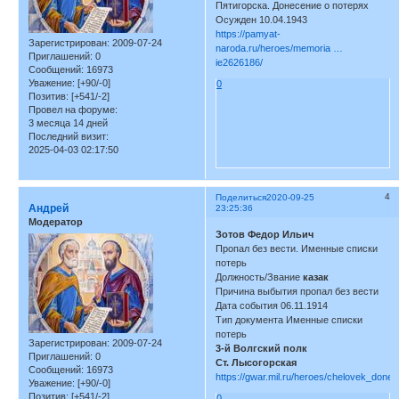
Пятигорска. Донесение о потерях
Осужден 10.04.1943
https://pamyat-
Зарегистрирован
: 2009-07-24
naroda.ru/heroes/memoria …
Приглашений:
0
ie2626186/
Сообщений:
16973
Уважение:
[+90/-0]
0
Позитив:
[+541/-2]
Провел на форуме:
3 месяца 14 дней
Последний визит:
2025-04-03 02:17:50
4
Поделиться
2020-09-25
Андрей
23:25:36
Модератор
Зотов Федор Ильич
Пропал без вести. Именные списки
потерь
Должность/Звание
казак
Причина выбытия пропал без вести
Дата события 06.11.1914
Тип документа Именные списки
потерь
Зарегистрирован
: 2009-07-24
3-й Волгский полк
Приглашений:
0
Ст. Лысогорская
Сообщений:
16973
https://gwar.mil.ru/heroes/chelovek_done
Уважение:
[+90/-0]
Позитив:
[+541/-2]
0