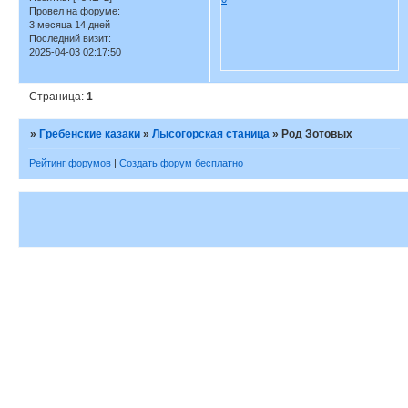
Провел на форуме:
3 месяца 14 дней
Последний визит:
2025-04-03 02:17:50
Страница:
1
»
Гребенские казаки
»
Лысогорская станица
»
Род Зотовых
Рейтинг форумов
|
Создать форум бесплатно