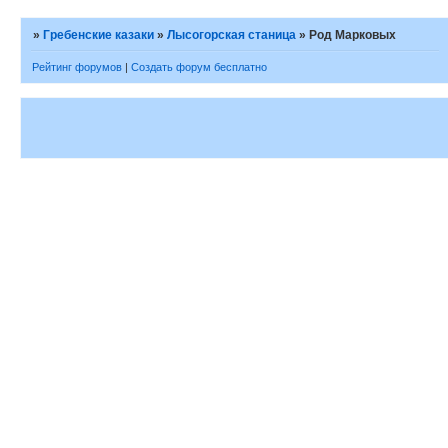
»
Гребенские казаки
»
Лысогорская станица
»
Род Марковых
Рейтинг форумов
|
Создать форум бесплатно