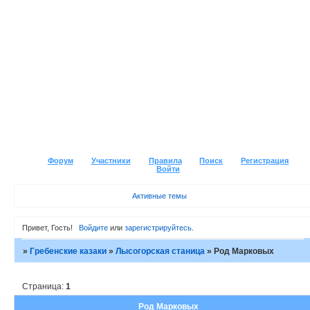
Форум
Участники
Правила
Поиск
Регистрация
Войти
Активные темы
Привет, Гость!
Войдите
или
зарегистрируйтесь
.
»
Гребенские казаки
»
Лысогорская станица
»
Род Марковых
Страница:
1
Род Марковых