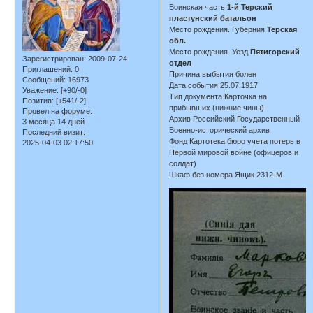
Воинская часть
1-й Терский
пластунский батальон
Место рождения. Губерния
Терская
обл.
Место рождения. Уезд
Пятигорский
Зарегистрирован
: 2009-07-24
отдел
Приглашений:
0
Причина выбытия болен
Сообщений:
16973
Дата события 25.07.1917
Уважение:
[+90/-0]
Тип документа Карточка на
Позитив:
[+541/-2]
прибывших (нижние чины)
Провел на форуме:
Архив Российский Государственный
3 месяца 14 дней
Военно-исторический архив
Последний визит:
Фонд Картотека бюро учета потерь в
2025-04-03 02:17:50
Первой мировой войне (офицеров и
солдат)
Шкаф без номера Ящик 2312-М