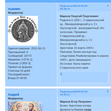
1
Поделиться
2014-04-04
львович
08:49:31
Модератор
Марков Георгий Георгиевич
Родился в 1925 г., Ставропольский
кр., Минераловодский р-н, Ст.
Лысогорской; малограмотный; б/п;
колхозник. Проживал:
Ставропольский кр.,
Минераловодский р-н, Ст.
Лысогорской.
Арестован 16 марта 1943 г.
Зарегистрирован
: 2012-06-13
Приговор: Более месяца под
Приглашений:
0
Сообщений:
18773
следствием Реабилитирован в апреле
Уважение:
[+274/-1]
1943 г. дело прекращено
Позитив:
[+383/-3]
Источник: Книга памяти
Провел на форуме:
Ставропольского края
2 месяца 16 дней
0
Последний визит:
Вчера 07:48:56
2
Поделиться
2020-04-10
Андрей
16:30:27
Модератор
Марков Егор Петрович
Болен. Картотека потерь
Должность/Звание
казак