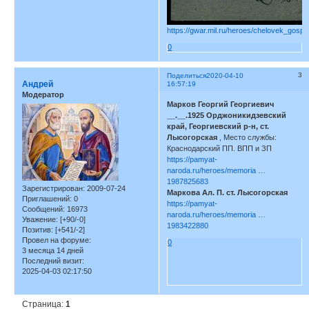
https://gwar.mil.ru/heroes/chelovek_gospi
0
3
Поделиться
2020-04-10
Андрей
16:57:19
Модератор
Марков Георгий Георгиевич
__.__.1925 Орджоникидзевский
край, Георгиевский р-н, ст.
Лысогорская
, Место службы:
Краснодарский ПП. ВПП и ЗП
https://pamyat-
naroda.ru/heroes/memoria …
1987825683
Зарегистрирован
: 2009-07-24
Маркова Ал. П. ст. Лысогорская
Приглашений:
0
https://pamyat-
Сообщений:
16973
naroda.ru/heroes/memoria …
Уважение:
[+90/-0]
1983422880
Позитив:
[+541/-2]
Провел на форуме:
0
3 месяца 14 дней
Последний визит:
2025-04-03 02:17:50
Страница:
1