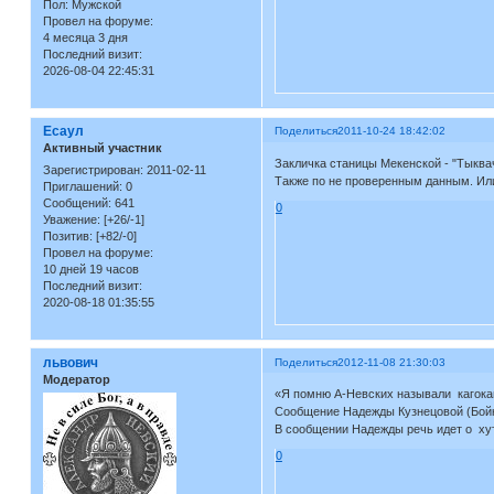
Пол:
Мужской
Провел на форуме:
4 месяца 3 дня
Последний визит:
2026-08-04 22:45:31
Есаул
Поделиться
2011-10-24 18:42:02
Активный участник
Закличка станицы Мекенской - "Тыква
Зарегистрирован
: 2011-02-11
Также по не проверенным данным. Или
Приглашений:
0
Сообщений:
641
0
Уважение:
[+26/-1]
Позитив:
[+82/-0]
Провел на форуме:
10 дней 19 часов
Последний визит:
2020-08-18 01:35:55
львович
Поделиться
2012-11-08 21:30:03
Модератор
«Я помню А-Невских называли кагока
Сообщение Надежды Кузнецовой (Бойк
В сообщении Надежды речь идет о хут
0