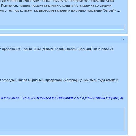
 «Если достанешь мне луну с неба – выйду за тебя замуж». Дождался казак
 Прыгал он, прыгал, пока не свалился с крыши. Ну а казачка со своими
мо с тех пор ко всем калиновским казакам и прилипло прозвище “багры”» …
7
 Червлёнских – башечники (любили головы воблы. Вариант: вино пили из
 огороды и везли в Грозный, продавали. А огороды у них были туда ближе к
аселения Чечни (по полевым наблюдениям 2018 г.)//Кавказский сборник, т.