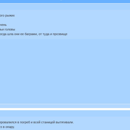
ого рыжих
очень
бьи головы
когда шла они ее баграми, от туда и прозвище
ровалился в погреб и всей станицей вытягивали.
з в опару.