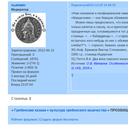
львович
Поделиться
2021-12-25 14:28:25
Модератор
<Нам называли и неофициальное наи
«борщечники — они борщом обливали к
Можно лишь предполагать, что изнача
только кипяток и смолу, но и пригото
праздничные щи, готовившиеся в тот д
станицы. <…> Кабардинцы <…> старалис
встречать кого-нибудь из них с обожже
хлебал?”», — спросит, бывало, казак
30) Инф. Ермаков Виктор Степанович, 
Зарегистрирован
: 2012-06-13
1955 г.р., станица Ищерская
Приглашений:
0
Сообщений:
18761
31) Потто В.А. Два века терского каза
Уважение:
[+274/-1]
Источник:
О.В. Матвеев. Особенности
Позитив:
[+383/-3]
11 (43), 2019 г.
Провел на форуме:
0
2 месяца 16 дней
Последний визит:
Вчера 23:07:04
Страница:
1
»
Гребенские казаки
»
культура гребенского казачества
»
ПРОЗВИЩ
Рейтинг форумов
|
Создать форум бесплатно