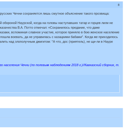
8
 русских Чечни сохраняется лишь смутное объяснение такого прозвища:
обороной Наурской, когда на головы наступавших татар и горцев лили не
 казачества В.А. Потто отмечал: «Сохранилось предание, что даже
 казаки, вспоминая славное участие, которое приняло в бою женское население
пошла воевать, да не управилась с казацкими бабами”. Когда же приходилось
алить над злополучным джигитом: “А что, дос (приятель), не щи-ли в Науре
аселения Чечни (по полевым наблюдениям 2018 г.)//Кавказский сборник, т.