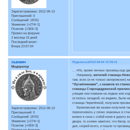
Зарегистрирован
: 2012-06-13
Приглашений:
0
Сообщений:
18761
Уважение:
[+274/-1]
Позитив:
[+383/-3]
Провел на форуме:
2 месяца 16 дней
Последний визит:
Вчера 23:07:04
львович
Поделиться
2016-08-04 10:58:41
Модератор
… «Но, кроме личных прозвищ еще дав
Например,
жителей станицы Нов
там, всех (и не только запорожских) 
“бугаятниками”,
а
казаков из стан
станицы Старощедринской прили
улицам они плавали на лодках или ход
осталось загадкой, но видимо, были н
станицы Червлённой, получили прозвищ
Калиновские же казаки получили тако
Зарегистрирован
: 2012-06-13
переночевать у своих знакомых в стан
Приглашений:
0
Сообщений:
18761
можно я сена с собой коню в дорогу в
Уважение:
[+274/-1]
двора, то хозяин заметил, что багор, 
Позитив:
[+383/-3]
дня, скорей всего, и пошло то прозви
Провел на форуме: