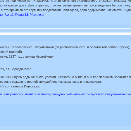
а ответной любви нет. И казачка, не зная как от его ухаживания отвязаться, сказала:
ез на крышу дома. Долго прыгал, стоя на гребне крыши, пытаясь зацепить багром луну.
 в это время за его глупыми проделками наблюдала, едва сдерживаясь от смеха. Види
а Чужой. Глава 13. Мужички]
хохлы, Савельевских - лягушатники (за расположенность в болотистой пойме Терека),
ыбьей головой).
ич, 1937 г.р., станица Червлённая.
», ст. Бороздинская.
очники (здесь воды не было, урожая никакого не было, и они все чесноком засаживали
, осенью сажали, а весной молодой чеснок выкапывали и вывозили).
5 г.р., станица Ищёрская.
 исторической памяти и этнокультурной идентичности русского старожильческого н