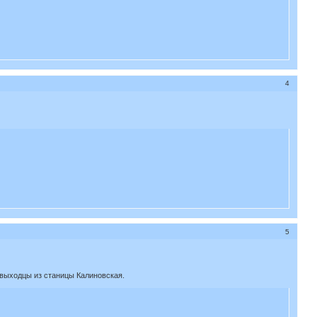
4
5
 выходцы из станицы Калиновская.