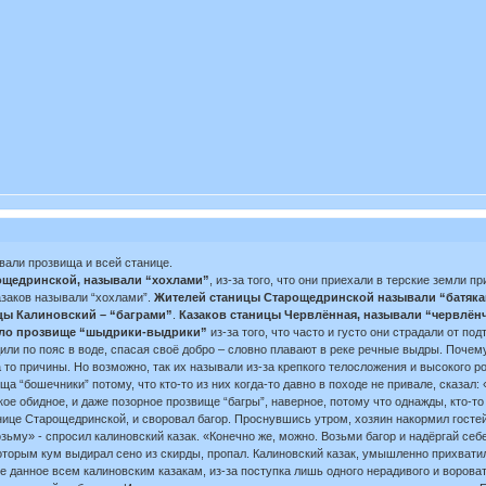
али прозвища и всей станице.
ощедринской, называли “хохлами”
, из-за того, что они приехали в терские земли 
казаков называли “хохлами”.
Жителей станицы Старощедринской называли “батяка
ицы Калиновский – “баграми”
.
Казаков станицы Червлённая, называли “червлёнч
пло прозвище “шыдрики-выдрики”
из-за того, что часто и густо они страдали от п
или по пояс в воде, спасая своё добро – словно плавают в реке речные выдры. Почем
а то причины. Но возможно, так их называли из-за крепкого телосложения и высокого р
а “бошечники” потому, что кто-то из них когда-то давно в походе не привале, сказа
е обидное, и даже позорное прозвище “багры”, наверное, потому что однажды, кто-то
ице Старощедринской, и своровал багор. Проснувшись утром, хозяин накормил гостей и 
озьму» - спросил калиновский казак. «Конечно же, можно. Возьми багор и надёргай себ
которым кум выдирал сено из скирды, пропал. Калиновский казак, умышленно прихватил 
ще данное всем калиновским казакам, из-за поступка лишь одного нерадивого и вороват