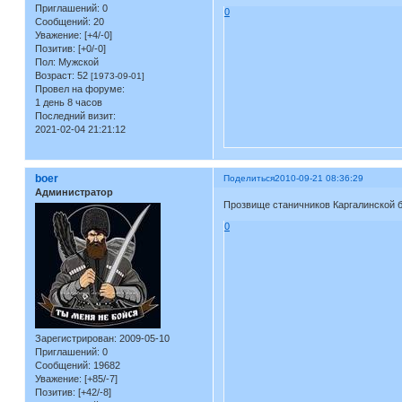
Приглашений:
0
0
Сообщений:
20
Уважение:
[+4/-0]
Позитив:
[+0/-0]
Пол:
Мужской
Возраст:
52
[1973-09-01]
Провел на форуме:
1 день 8 часов
Последний визит:
2021-02-04 21:21:12
boer
Поделиться
2010-09-21 08:36:29
Администратор
Прозвище станичников Каргалинской был
0
Зарегистрирован
: 2009-05-10
Приглашений:
0
Сообщений:
19682
Уважение:
[+85/-7]
Позитив:
[+42/-8]