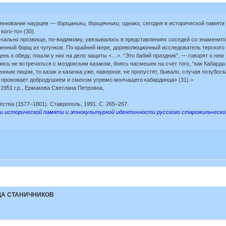
менование наурцев —
борщаники, борщечники,
однако, сегодня в исторической памяти
ого-то» (30).
льно прозвище, по-видимому, увязывалось в представлениях соседей со знаменитой 
вленный борщ из чугунков. По крайней мере, дореволюционный исследователь терского
ень к обеду, пошли у них на дело защиты <…>. “Это бабий праздник”, — говорят о нем
ь не встречаться с моздокским казаком, боясь насмешек на счет того, “как Кабарда 
нным лицом, то казак и казачка уже, наверное, не пропустят, бывало, случая позубоск
 и провожает добродушием и смехом угрюмо молчащего кабардинца» (31).>
1951 г.р., Ермакова Светлана Петровна,
чества (1577–1801). Ставрополь, 1991. С. 265–267.
 исторической памяти и этнокультурной идентичности русского старожильческого н
А СТАНИЧНИКОВ