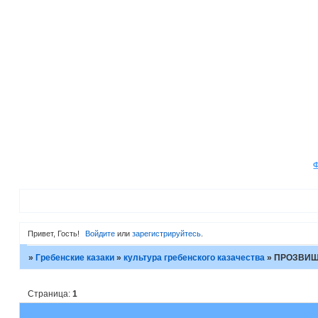
Привет, Гость!
Войдите
или
зарегистрируйтесь
.
»
Гребенские казаки
»
культура гребенского казачества
»
ПРОЗВИЩ
Страница:
1