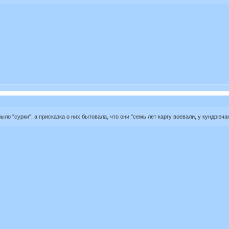
о "сурки", а присказка о них бытовала, что они "семь лет каргу воевали, у кундрючан