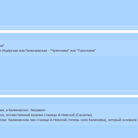
чи".
 Ищёрская или Галюгаевская - "Чувячники" или "Тапочники".
ми, а Калиновских баграми».
о), потомственной казачки станицы А-Невской (Сасаплы).
оре Калиновском при станице А-Невской (теперь село Калиновка), который основали