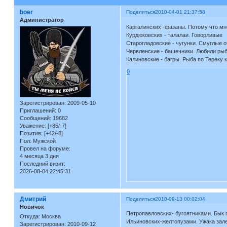
boer
Поделиться
2010-04-01 21:37:58
Администратор
Каргалинских -фазаны. Потому что мн
Курдюковских - талалаи. Говорливые
Старогладовские - чугунки. Смуглые 
Червленские - башечники. Любили ры
Калиновские - багры. Рыба по Тереку 
0
Зарегистрирован
: 2009-05-10
Приглашений:
0
Сообщений:
19682
Уважение:
[+85/-7]
Позитив:
[+42/-8]
Пол:
Мужской
Провел на форуме:
4 месяца 3 дня
Последний визит:
2026-08-04 22:45:31
Дмитрий
Поделиться
2010-09-13 00:02:04
Новичок
Петропавловских- бугоятниками. Бык п
Откуда:
Москва
Ильиновских-желтопузами. Ужака зале
Зарегистрирован
: 2010-09-12