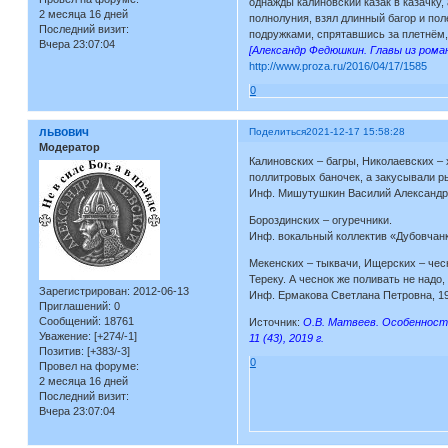
однажды калиновский казак в казачку, 
2 месяца 16 дней
полнолуния, взял длинный багор и пол
Последний визит:
подружками, спрятавшись за плетнём,
Вчера 23:07:04
[Александр Федюшкин. Главы из роман
http://www.proza.ru/2016/04/17/1585
0
львович
Поделиться
2021-12-17 15:58:28
Модератор
Калиновских – багры, Николаевских – 
поллитровых баночек, а закусывали р
Инф. Мишутушкин Василий Александров
Бороздинских – огуречники.
Инф. вокальный коллектив «Дубовчанка
Мекенских – тыквачи, Ищерских – чесн
Тереку. А чеснок же поливать не надо
Зарегистрирован
: 2012-06-13
Инф. Ермакова Светлана Петровна, 195
Приглашений:
0
Сообщений:
18761
Источник:
О.В. Матвеев. Особенности
Уважение:
[+274/-1]
11 (43), 2019 г.
Позитив:
[+383/-3]
0
Провел на форуме:
2 месяца 16 дней
Последний визит:
Вчера 23:07:04