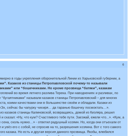
6
примерно в годы укрепления оборонительной Линии из Харьковской губернии, а
ми”.
Казаков из станицы Петропавловской почему-то называли
иками” или “бошечниками. Но кроме прозвища “батяки”, казакам
одтоплений во время летнего разлива Терека. При наводнениях и разливах, по
у “бугаятниками” называли казаков станицы Петропавловский – для многих
оста, коими качествами они в большинстве своём и обладали. Казаки из
л: «Эх, сейчас бы чапурку чихиря… да таранью бошечку посмоктать…».
 из казаков станицы Калиновской, возвращаясь, домой из Кизляра, решил
сказал: «Ну, что кум? Счастливого тебе пути. Заезжай, ежели что...». «Кум, а
е сена, сколь нужно…» - ответил радушный хозяин. Но, когда они отъехали от
и увёз его с собой, не спросив на то, разрешения хозяина. Вот с того самого
ого казака. Но есть и другая версия данного прозвища. Якобы, влюбился