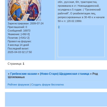
обл., русская, б/п, трактористка,
проживала в ст. Новощедринской,
осуждена к 5 годам. ( "Грозненский
рабочий", О реабилитации лиц,
репрессированных в 30-40-х и начале
50-х гг. )20.02.1990г.
Зарегистрирован
: 2009-07-24
0
Приглашений:
0
Сообщений:
16973
Уважение:
[+90/-0]
Позитив:
[+541/-2]
Провел на форуме:
3 месяца 14 дней
Последний визит:
2025-04-03 02:17:50
Страница:
1
»
Гребенские казаки
»
(Ново-Старо) Щедринская станица
»
Род
Шляпкиных
Рейтинг форумов
|
Создать форум бесплатно