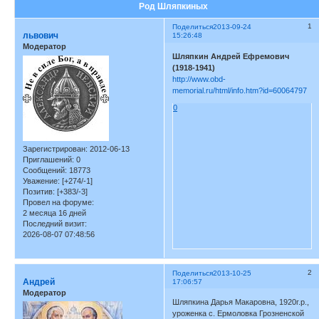
Род Шляпкиных
1
Поделиться
2013-09-24
львович
15:26:48
Модератор
Шляпкин Андрей Ефремович
(1918-1941)
http://www.obd-
memorial.ru/html/info.htm?id=60064797
0
Зарегистрирован
: 2012-06-13
Приглашений:
0
Сообщений:
18773
Уважение:
[+274/-1]
Позитив:
[+383/-3]
Провел на форуме:
2 месяца 16 дней
Последний визит:
2026-08-07 07:48:56
2
Поделиться
2013-10-25
Андрей
17:06:57
Модератор
Шляпкина Дарья Макаровна, 1920г.р.,
уроженка с. Ермоловка Грозненской