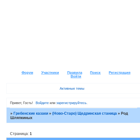
Форум
Участники
Правила
Поиск
Регистрация
Войти
Активные темы
Привет, Гость!
Войдите
или
зарегистрируйтесь
.
»
Гребенские казаки
»
(Ново-Старо) Щедринская станица
»
Род
Шляпкиных
Страница:
1