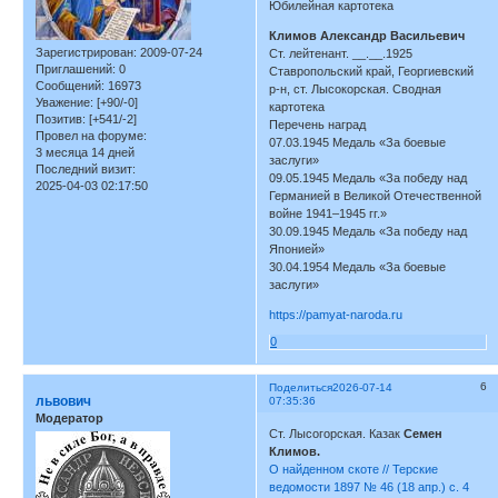
Юбилейная картотека
Климов Александр Васильевич
Зарегистрирован
: 2009-07-24
Ст. лейтенант. __.__.1925
Приглашений:
0
Ставропольский край, Георгиевский
Сообщений:
16973
р-н, ст. Лысокорская. Сводная
Уважение:
[+90/-0]
картотека
Позитив:
[+541/-2]
Перечень наград
Провел на форуме:
07.03.1945 Медаль «За боевые
3 месяца 14 дней
заслуги»
Последний визит:
09.05.1945 Медаль «За победу над
2025-04-03 02:17:50
Германией в Великой Отечественной
войне 1941–1945 гг.»
30.09.1945 Медаль «За победу над
Японией»
30.04.1954 Медаль «За боевые
заслуги»
https://pamyat-naroda.ru
0
6
Поделиться
2026-07-14
львович
07:35:36
Модератор
Ст. Лысогорская. Казак
Семен
Климов.
О найденном скоте // Терские
ведомости 1897 № 46 (18 апр.) с. 4