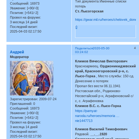
Тип документа Именные списки
Сообщений:
16973
потерь
Уважение:
[+90/-0]
Ст. Лысогорская
Позитив:
[+541/-2]
Провел на форуме:
https://gwar.mil.ru/heroes/chelovek_don
3 месяца 14 дней
Последний визит:
0
2025-04-03 02:17:50
4
Поделиться
2020-05-30
Андрей
03:24:02
Модератор
Климов Вячеслав Викторович
Красноармеец.
Орджоникидзевский
край, Красноегоровский р-н, с.
Лысо-Горка
, Место службы: 150 сд.
Донесение о потерях
Пропал без вести 06.11.1941
Ростовская обл., Родионово-
Несветайский р-н, Аграфеновский с/
Зарегистрирован
: 2009-07-24
с, с. Аграфеновка
Приглашений:
0
Климов В.С. с. Лысо-Горка
Сообщений:
16973
https://pamyat-
Уважение:
[+90/-0]
naroda.ru/heroes/memoria …
Позитив:
[+541/-2]
nie1447713
Провел на форуме:
3 месяца 14 дней
Климов Василий Тимофеевич
Последний визит:
Рядовой.
__.__.1920
2025-04-03 02:17:50
Ставропольский край, станица