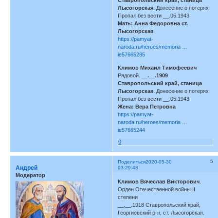
Лысогорская
. Донесение о потерях
Пропал без вести __.05.1943
Мать: Анна Федоровна ст.
Лысогорская
https://pamyat-
naroda.ru/heroes/memoria …
ie57665285
Климов Михаил Тимофеевич
Рядовой.
__.__.1909
Ставропольский край, станица
Лысогорская
. Донесение о потерях
Пропал без вести __.05.1943
Жена: Вера Петровна
https://pamyat-
naroda.ru/heroes/memoria …
ie57665244
0
5
Поделиться
2020-05-30
Андрей
03:29:43
Модератор
Климов Вячеслав Викторович
.
Орден Отечественной войны II
степени
__.__.1918 Ставропольский край,
Георгиевский р-н, ст. Лысогорская.