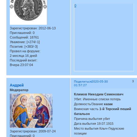
0
Зарегистрирован
: 2012-06-13
Приглашений:
0
Сообщений:
18761
Уважение:
[+274/-1]
Позитив:
[+383/-3]
Провел на форуме:
2 месяца 16 дней
Последний визит:
Вчера 23:07:04
3
Поделиться
2020-05-30
Андрей
01:57:27
Модератор
Климов Никодим Семенович
Убит. Именные списки потерь
Должность/Звание
казак
Воинская часть
1-й Терский пеший
батальон
Причина выбытия убит
Дата выбытия 19.07.1915
Место выбытия Клыч-Гядукские
Зарегистрирован
: 2009-07-24
позиции
Приглашений:
0