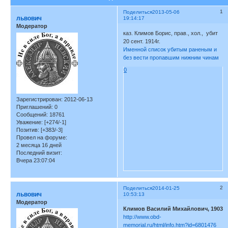
1
Поделиться
2013-05-06
львович
19:14:17
Модератор
каз. Климов Борис, прав., хол., убит
20 сент. 1914г.
Именной список убитым раненым и
без вести пропавшим нижним чинам
0
Зарегистрирован
: 2012-06-13
Приглашений:
0
Сообщений:
18761
Уважение:
[+274/-1]
Позитив:
[+383/-3]
Провел на форуме:
2 месяца 16 дней
Последний визит:
Вчера 23:07:04
2
Поделиться
2014-01-25
львович
10:53:13
Модератор
Климов Василий Михайлович, 1903
http://www.obd-
memorial.ru/html/info.htm?id=6801476