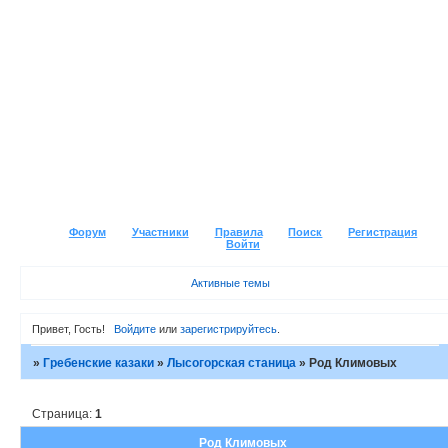
Форум
Участники
Правила
Поиск
Регистрация
Войти
Активные темы
Привет, Гость!
Войдите
или
зарегистрируйтесь
.
»
Гребенские казаки
»
Лысогорская станица
»
Род Климовых
Страница:
1
Род Климовых